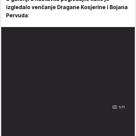
izgledalo venčanje Dragane Kosjerine i Bojana
Pervuda
:
1/11