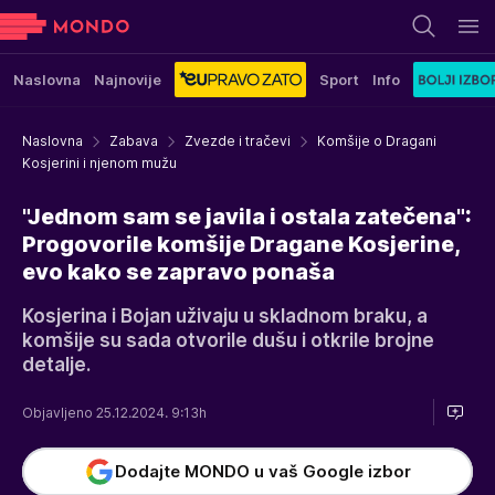
Naslovna
Najnovije
Sport
Info
Naslovna
Zabava
Zvezde i tračevi
Komšije o Dragani
Kosjerini i njenom mužu
"Jednom sam se javila i ostala zatečena":
Progovorile komšije Dragane Kosjerine,
evo kako se zapravo ponaša
Kosjerina i Bojan uživaju u skladnom braku, a
komšije su sada otvorile dušu i otkrile brojne
detalje.
Objavljeno 25.12.2024. 9:13h
Dodajte MONDO u vaš Google izbor