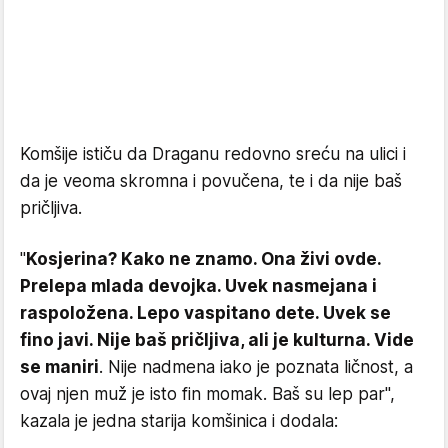
Komšije ističu da Draganu redovno sreću na ulici i
da je veoma skromna i povučena, te i da nije baš
pričljiva.
"
Kosjerina? Kako ne znamo. Ona živi ovde.
Prelepa mlada devojka. Uvek nasmejana i
raspoložena. Lepo vaspitano dete. Uvek se
fino javi. Nije baš pričljiva, ali je kulturna. Vide
se maniri
. Nije nadmena iako je poznata ličnost, a
ovaj njen muž je isto fin momak. Baš su lep par",
kazala je jedna starija komšinica i dodala: