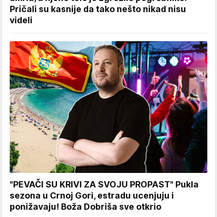
Pričali su kasnije da tako nešto nikad nisu
videli
"PEVAČI SU KRIVI ZA SVOJU PROPAST" Pukla
sezona u Crnoj Gori, estradu ucenjuju i
ponižavaju! Boža Dobriša sve otkrio