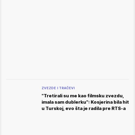
ZVEZDE I TRAČEVI
"Tretirali su me kao filmsku zvezdu,
imala sam dublerku": Kosjerina bila hit
u Turskoj, evo šta je radila pre RTS-a