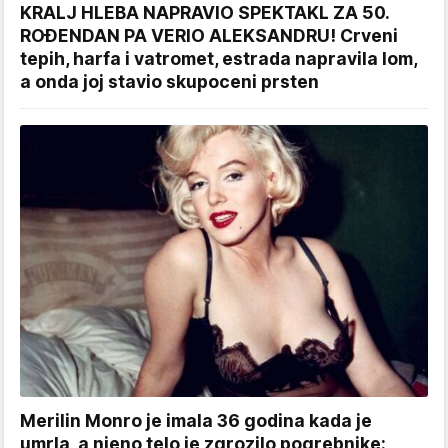
KRALJ HLEBA NAPRAVIO SPEKTAKL ZA 50.
ROĐENDAN PA VERIO ALEKSANDRU! Crveni
tepih, harfa i vatromet, estrada napravila lom,
a onda joj stavio skupoceni prsten
Merilin Monro je imala 36 godina kada je
umrla, a njeno telo je zgrozilo pogrebnike: