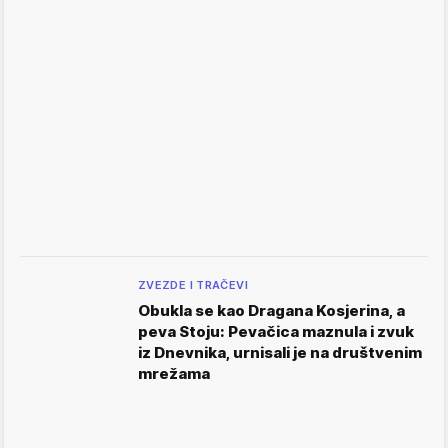
ZVEZDE I TRAČEVI
Obukla se kao Dragana Kosjerina, a
peva Stoju: Pevačica maznula i zvuk
iz Dnevnika, urnisali je na društvenim
mrežama