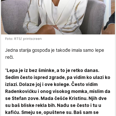
Foto: RTS/ printscreen
Jedna starija gospođa je takođe imala samo lepe
reči.
"
Lepa je iz bez šminke, a to je retko danas.
Sedim često ispred zgrade, pa vidim ko ulazi ko
izlazi. Dolaze joj i ove kolege. Često vidim
Radenkovićku i onog visokog momka, mislim da
se Stefan zove. Mada češće Kristinu. Njih dve
su baš bliske rekla bih. Nađu se često i tu u
kafiću. Smeju se, opuštene su. Baš sam se