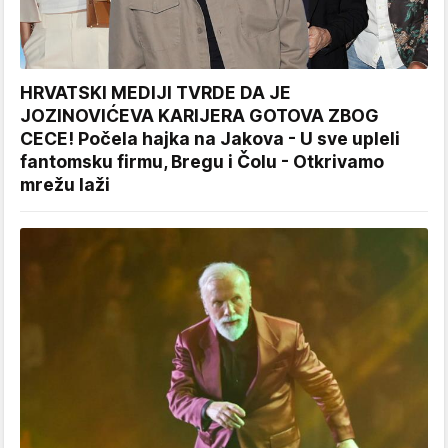
HRVATSKI MEDIJI TVRDE DA JE
JOZINOVIĆEVA KARIJERA GOTOVA ZBOG
CECE! Počela hajka na Jakova - U sve upleli
fantomsku firmu, Bregu i Čolu - Otkrivamo
mrežu laži