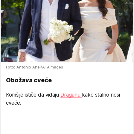
Foto: Antonio Ahel/ATAImages
Obožava cveće
Komšije ističe da viđaju
Draganu
kako stalno nosi
cveće.