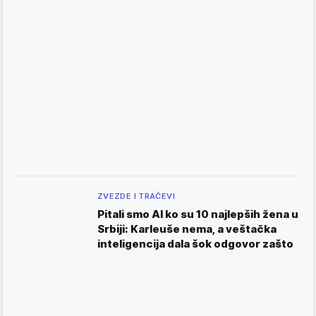
ZVEZDE I TRAČEVI
Pitali smo AI ko su 10 najlepših žena u
Srbiji: Karleuše nema, a veštačka
inteligencija dala šok odgovor zašto