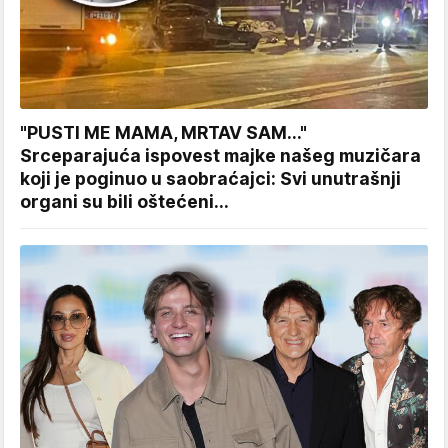
"PUSTI ME MAMA, MRTAV SAM..."
Srceparajuća ispovest majke našeg muzičara
koji je poginuo u saobraćajci: Svi unutrašnji
organi su bili oštećeni...