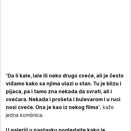
"
Da li kale, lale ili neko drugo cveće, ali je često
viđamo kako sa njima ulazi u stan. Tu je blizu i
pijaca, pa i tamo zna nekada da svrati, ali i
cvećara. Nekada i prošeta i bulevarom i u ruci
nosi cveće. Ona je kao iz nekog filma
", kaže
jedna komšinica.
U galeriji u nastavku pogledajte kako je