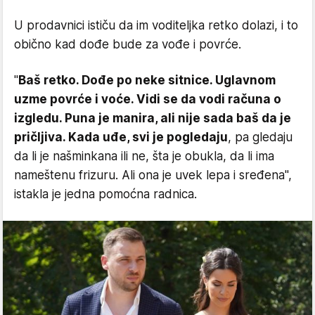
U prodavnici ističu da im voditeljka retko dolazi, i to
obično kad dođe bude za vođe i povrće.
"
Baš retko. Dođe po neke sitnice. Uglavnom
uzme povrće i voće. Vidi se da vodi računa o
izgledu. Puna je manira, ali nije sada baš da je
pričljiva. Kada uđe, svi je pogledaju
, pa gledaju
da li je našminkana ili ne, šta je obukla, da li ima
nameštenu frizuru. Ali ona je uvek lepa i sređena",
istakla je jedna pomoćna radnica.