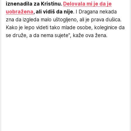
iznenadila za Kristinu.
Delovala mi je da je
uobražena
, ali vidiš da nije
. I Dragana nekada
zna da izgleda malo uštogljeno, ali je prava dušica.
Kako je lepo videti tako mlade osobe, koleginice da
se druže, a da nema sujete", kaže ova žena.