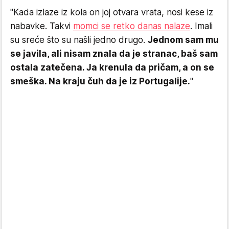
"Kada izlaze iz kola on joj otvara vrata, nosi kese iz
nabavke. Takvi
momci se retko danas nalaze
. Imali
su sreće što su našli jedno drugo.
Jednom sam mu
se javila, ali nisam znala da je stranac, baš sam
ostala zatečena. Ja krenula da pričam, a on se
smeška. Na kraju čuh da je iz Portugalije.
"