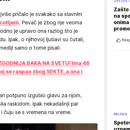
ZVEZDE I
Zašto 
jviše pričalo je svakako sa slavnim
na sp
onima 
cotijem
. Pevač je zbog nje veoma
promo
vodno je upravo ona razlog što je
 Ipak, o njihovoj ljubavi su ćutali,
Reag
i mediji samo o tome pisali.
ZGODNIJA BAKA NA SVETU! Ima 46
oj se raspao zbog SEKTE, a ona i
lijan potpuno izgubio glavu za njom,
ila raskidom. Ipak nekadašnji par
i čuju se s vremena na vreme.
MUZIKA
Spotov
uznemi