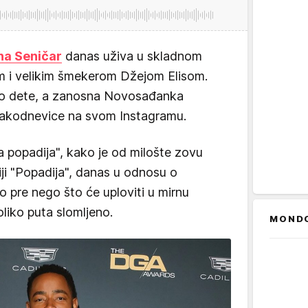
na Seničar
danas uživa u skladnom
 i velikim šmekerom Džejom Elisom.
go dete, a zanosna Novosađanka
 svakodnevice na svom Instagramu.
ka popadija", kako je od milošte zovu
iji "Popadija", danas u odnosu o
 pre nego što će uploviti u mirnu
koliko puta slomljeno.
MOND