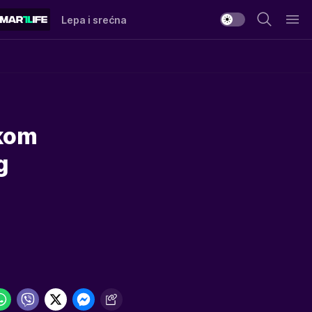
Lepa i srećna
skom
g