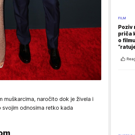
FILM
Poziv 
priča 
o film
“ratuj
Reag
m muškarcima, naročito dok je živela i
je o svojim odnosima retko kada
som