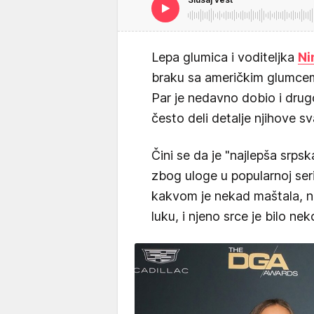
Lepa glumica i voditeljka
Ni
braku sa američkim glumcem
Par je nedavno dobio i dru
često deli detalje njihove
Čini se da je "najlepša srps
zbog uloge u popularnoj ser
kakvom je nekad maštala, no
luku, i njeno srce je bilo ne