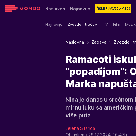
Naslovna
Najnovije
Najnovije
Zvezde i tračevi
TV
Film
Muzik
Sensa
Stvar ukusa
Yumama
Naslovna
Zabava
Zvezde i t
Ramacoti iskul
"popadijom": O
Marka napuštali
Nina je danas u srećnom b
mirnu luku sa američkim 
više puta.
Jelena Sitarica
Objavljeno 29.12.2024. 16:47h