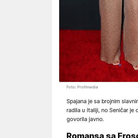
Foto: Profimedia
Spajana je sa brojnim slavni
radila u Italiji, no Seničar 
govorila javno.
Romansa sa Ero