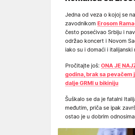
Jedna od veza o kojoj se na
zavodnikom
Erosom Rama
često posećivao Srbiju i na
održao koncert i Novom Sadu.
iako su i domaći i italijansk
Pročitajte još:
ONA JE NAJ
godina, brak sa pevačem j
dalje GRMI u bikiniju
Šuškalo se da je fatalni Ita
međutim, priča se ipak završ
ostao je u dobrim odnosima 