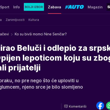
Sport
Info
Zabava
Magazin
a
Zanimljivosti
Kultura
račevi
Ko su bivši momci Nine Seničar?
irao Beluči i odlepio za srp
pijen lepoticom koju su zbo
 prijatelji
raku, no pre nego što će uploviti u
glumcem, njeno srce je bilo slomljeno
Komentariši