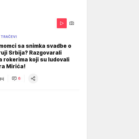
 TRAČEVI
 momci sa snimka svadbe o
uji Srbija? Razgovarali
 rokerima koji su ludovali
ra Mirića!
uj
6