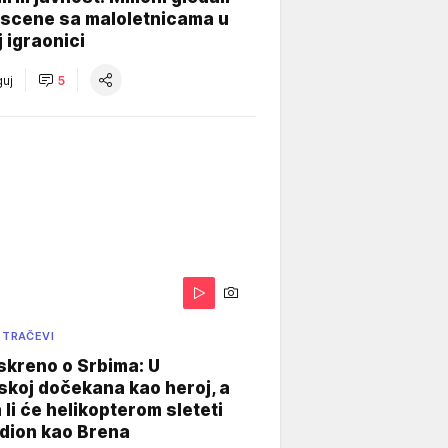
 scene sa maloletnicama u
j igraonici
uj
5
 TRAČEVI
skreno o Srbima: U
koj dočekana kao heroj, a
 li će helikopterom sleteti
dion kao Brena