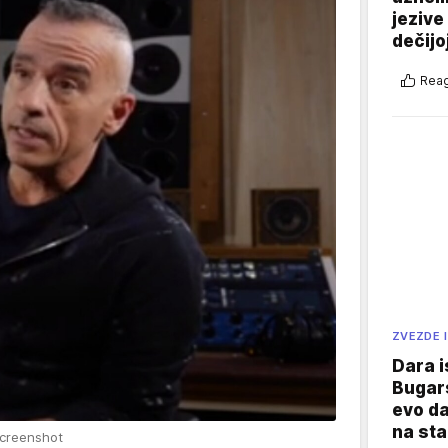
jezive
dečijo
Reag
ZVEZDE I
Dara i
Bugars
evo da
na sta
creenshot