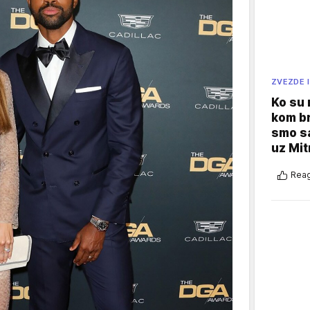
ZVEZDE I
Ko su
kom br
smo sa
uz Mit
Reag