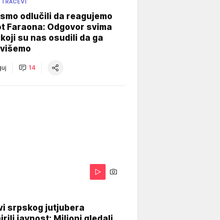
 TRAČEVI
smo odlučili da reagujemo
ot Faraona: Odgovor svima
koji su nas osudili da ga
višemo
uj
14
i srpskog jutjubera
rili javnost: Milioni gledali