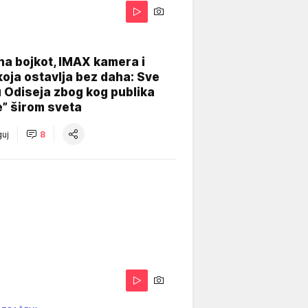
na bojkot, IMAX kamera i
koja ostavlja bez daha: Sve
u Odiseja zbog kog publika
e” širom sveta
uj
8