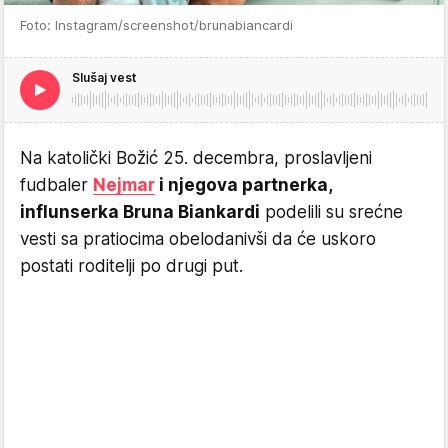
Foto: Instagram/screenshot/brunabiancardi
Slušaj vest
Na katolički Božić 25. decembra, proslavljeni
fudbaler
Nejmar
i njegova partnerka,
influnserka Bruna Biankardi
podelili su srećne
vesti sa pratiocima obelodanivši da će uskoro
postati roditelji po drugi put.