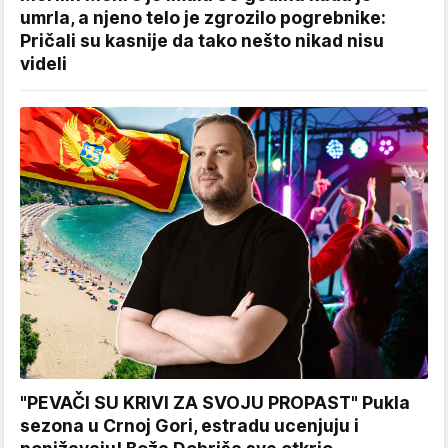
umrla, a njeno telo je zgrozilo pogrebnike:
Pričali su kasnije da tako nešto nikad nisu
videli
"PEVAČI SU KRIVI ZA SVOJU PROPAST" Pukla
sezona u Crnoj Gori, estradu ucenjuju i