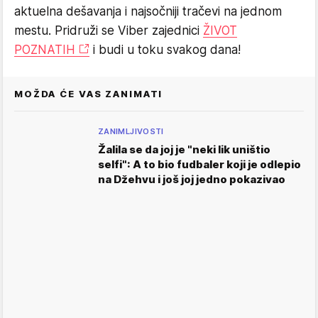
aktuelna dešavanja i najsočniji tračevi na jednom
mestu. Pridruži se Viber zajednici
ŽIVOT
POZNATIH
i budi u toku svakog dana!
MOŽDA ĆE VAS ZANIMATI
ZANIMLJIVOSTI
Žalila se da joj je "neki lik uništio
selfi": A to bio fudbaler koji je odlepio
na Džehvu i još joj jedno pokazivao