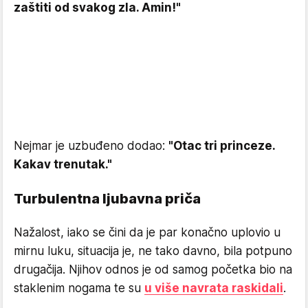
zaštiti od svakog zla. Amin!"
Nejmar je uzbuđeno dodao:
"Otac tri princeze.
Kakav trenutak."
Turbulentna ljubavna priča
Nažalost, iako se čini da je par konačno uplovio u
mirnu luku, situacija je, ne tako davno, bila potpuno
drugačija. Njihov odnos je od samog početka bio na
staklenim nogama te su
u više navrata raskidali
.