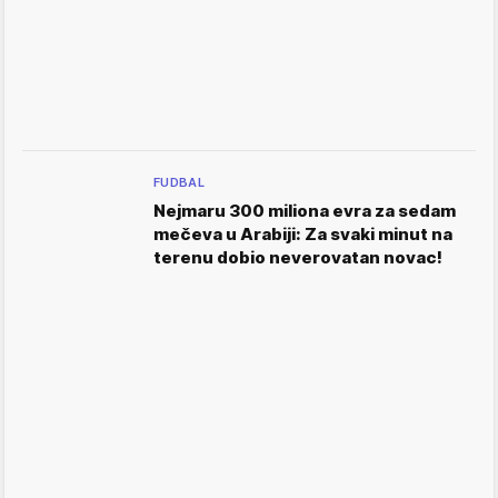
FUDBAL
Nejmaru 300 miliona evra za sedam
mečeva u Arabiji: Za svaki minut na
terenu dobio neverovatan novac!