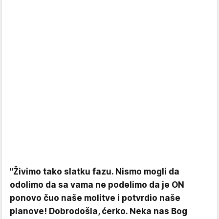
"Živimo tako slatku fazu. Nismo mogli da
odolimo da sa vama ne podelimo da je ON
ponovo čuo naše molitve i potvrdio naše
planove! Dobrodošla, ćerko. Neka nas Bog