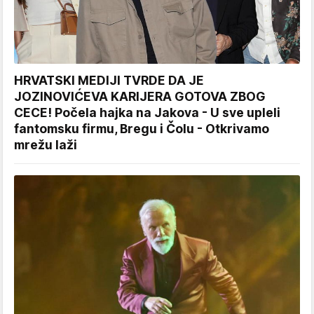
HRVATSKI MEDIJI TVRDE DA JE
JOZINOVIĆEVA KARIJERA GOTOVA ZBOG
CECE! Počela hajka na Jakova - U sve upleli
fantomsku firmu, Bregu i Čolu - Otkrivamo
mrežu laži