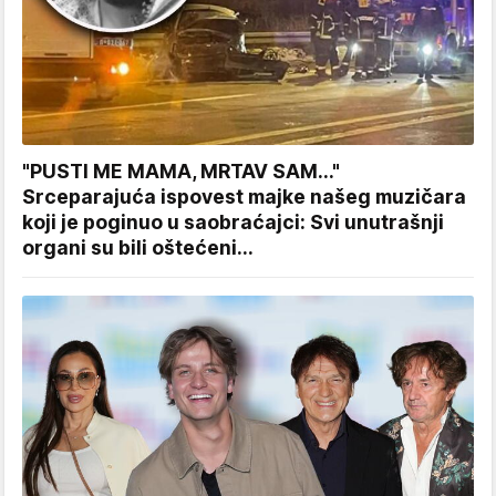
"PUSTI ME MAMA, MRTAV SAM..."
Srceparajuća ispovest majke našeg muzičara
koji je poginuo u saobraćajci: Svi unutrašnji
organi su bili oštećeni...