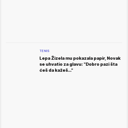
TENIS
Lepa Žizela mu pokazala papir, Novak
se uhvatio za glavu: "Dobro pazi šta
ćeš da kažeš…"