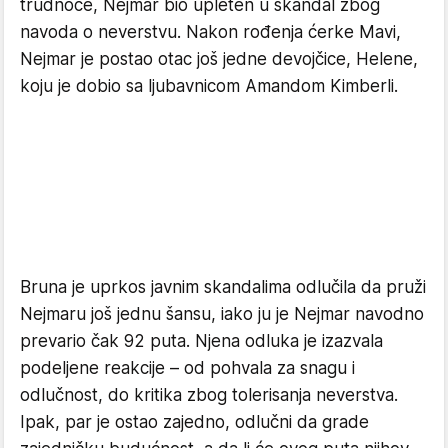
trudnoće, Nejmar bio upleten u skandal zbog
navoda o neverstvu. Nakon rođenja ćerke Mavi,
Nejmar je postao otac još jedne devojčice, Helene,
koju je dobio sa ljubavnicom Amandom Kimberli.
Bruna je uprkos javnim skandalima odlučila da pruži
Nejmaru još jednu šansu, iako ju je Nejmar navodno
prevario čak 92 puta. Njena odluka je izazvala
podeljene reakcije – od pohvala za snagu i
odlučnost, do kritika zbog tolerisanja neverstva.
Ipak, par je ostao zajedno, odlučni da grade