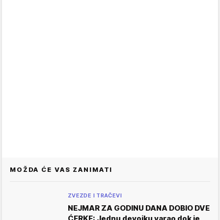
MOŽDA ĆE VAS ZANIMATI
ZVEZDE I TRAČEVI
NEJMAR ZA GODINU DANA DOBIO DVE
ĆERKE: Jednu devojku varao dok je