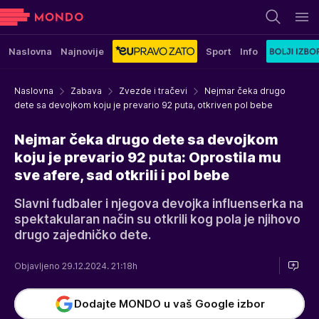
Naslovna
Najnovije
Sport
Info
Naslovna
Zabava
Zvezde i tračevi
Nejmar čeka drugo
dete sa devojkom koju je prevario 92 puta, otkriven pol bebe
Nejmar čeka drugo dete sa devojkom
koju je prevario 92 puta: Oprostila mu
sve afere, sad otkrili i pol bebe
Slavni fudbaler i njegova devojka influenserka na
spektakularan način su otkrili kog pola je njihovo
drugo zajedničko dete.
Objavljeno 29.12.2024. 21:18h
Dodajte MONDO u vaš Google izbor