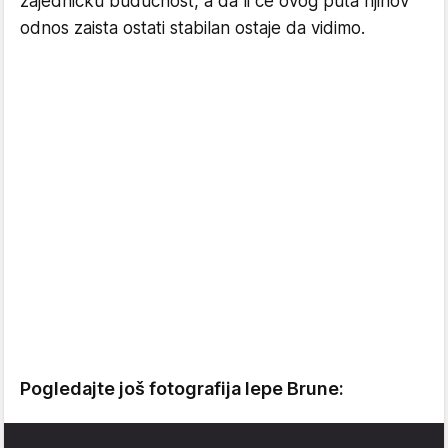
zajedničku budućnost, a da li će ovog puta njihov
odnos zaista ostati stabilan ostaje da vidimo.
Pogledajte još fotografija lepe Brune: