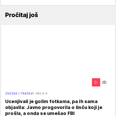
Pročitaj još
ZVEZDE I TRAČEVI
PRE 6 H
Ucenjivali je golim fotkama, pa ih sama
objavila: Javno progovorila o linču koji je
prošla, a onda se umešao FBI