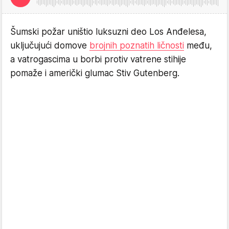
Šumski požar uništio luksuzni deo Los Anđelesa,
uključujući domove
brojnih poznatih ličnosti
među,
a vatrogascima u borbi protiv vatrene stihije
pomaže i američki glumac Stiv Gutenberg.