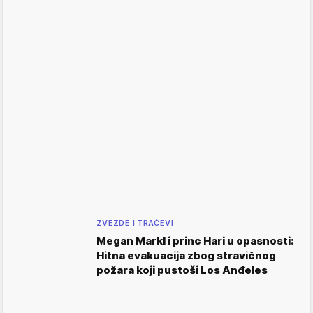
ZVEZDE I TRAČEVI
Megan Markl i princ Hari u opasnosti:
Hitna evakuacija zbog stravičnog
požara koji pustoši Los Anđeles