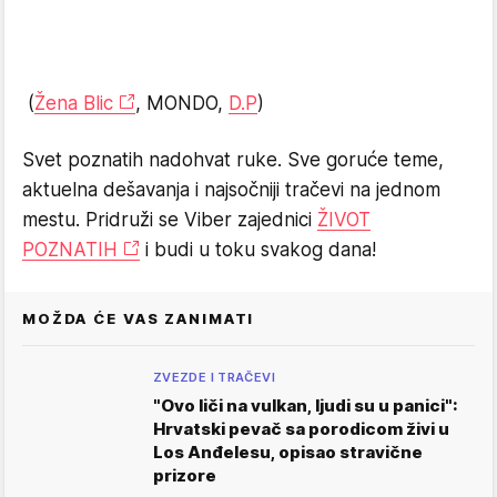
(
Žena Blic
, MONDO,
D.P
)
Svet poznatih nadohvat ruke. Sve goruće teme,
aktuelna dešavanja i najsočniji tračevi na jednom
mestu. Pridruži se Viber zajednici
ŽIVOT
POZNATIH
i budi u toku svakog dana!
MOŽDA ĆE VAS ZANIMATI
ZVEZDE I TRAČEVI
"Ovo liči na vulkan, ljudi su u panici":
Hrvatski pevač sa porodicom živi u
Los Anđelesu, opisao stravične
prizore