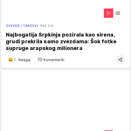
ZVEZDE I TRAČEVI
PRE 5 H
Najbogatija Srpkinja pozirala kao sirena,
grudi prekrila samo zvezdama: Šok fotke
supruge arapskog milionera
1
·
Reaguj
Komentariši