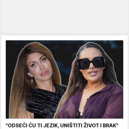
"ODSEĆI ĆU TI JEZIK, UNIŠTITI ŽIVOT I BRAK"