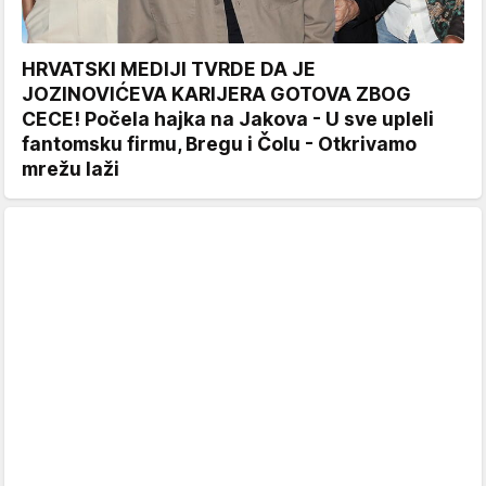
HRVATSKI MEDIJI TVRDE DA JE
JOZINOVIĆEVA KARIJERA GOTOVA ZBOG
CECE! Počela hajka na Jakova - U sve upleli
fantomsku firmu, Bregu i Čolu - Otkrivamo
mrežu laži