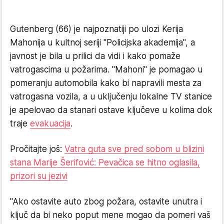
Gutenberg (66) je najpoznatiji po ulozi Kerija
Mahonija u kultnoj seriji "Policijska akademija", a
javnost je bila u prilici da vidi i kako pomaže
vatrogascima u požarima. "Mahoni" je pomagao u
pomeranju automobila kako bi napravili mesta za
vatrogasna vozila, a u uključenju lokalne TV stanice
je apelovao da stanari ostave ključeve u kolima dok
traje
evakuacija
.
Pročitajte još:
Vatra guta sve pred sobom u blizini
stana Marije Šerifović: Pevačica se hitno oglasila,
prizori su jezivi
"Ako ostavite auto zbog požara, ostavite unutra i
ključ da bi neko poput mene mogao da pomeri vaš