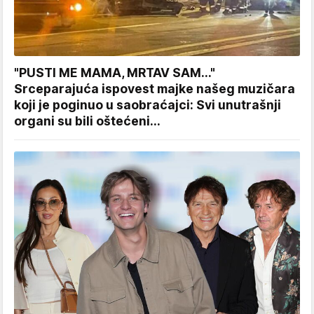
"PUSTI ME MAMA, MRTAV SAM..."
Srceparajuća ispovest majke našeg muzičara
koji je poginuo u saobraćajci: Svi unutrašnji
organi su bili oštećeni...