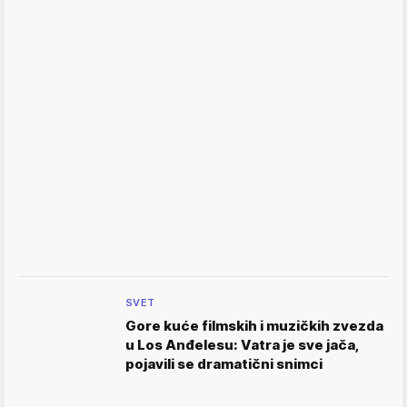
SVET
Gore kuće filmskih i muzičkih zvezda
u Los Anđelesu: Vatra je sve jača,
pojavili se dramatični snimci