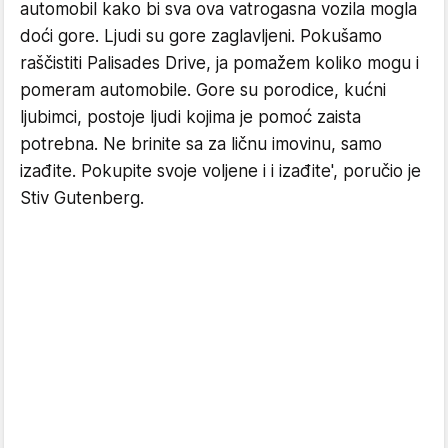
automobil kako bi sva ova vatrogasna vozila mogla
doći gore. Ljudi su gore zaglavljeni. Pokušamo
raščistiti Palisades Drive, ja pomažem koliko mogu i
pomeram automobile. Gore su porodice, kućni
ljubimci, postoje ljudi kojima je pomoć zaista
potrebna. Ne brinite sa za ličnu imovinu, samo
izađite. Pokupite svoje voljene i i izađite', poručio je
Stiv Gutenberg.