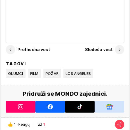
Prethodna vest
Sledeća vest
TAGOVI
GLUMCI
FILM
POŽAR
LOS ANĐELES
Pridruži se MONDO zajednici.
1
·
Reaguj
1