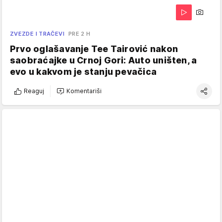
ZVEZDE I TRAČEVI
PRE 2 H
Prvo oglašavanje Tee Tairović nakon
saobraćajke u Crnoj Gori: Auto uništen, a
evo u kakvom je stanju pevačica
Reaguj
Komentariši