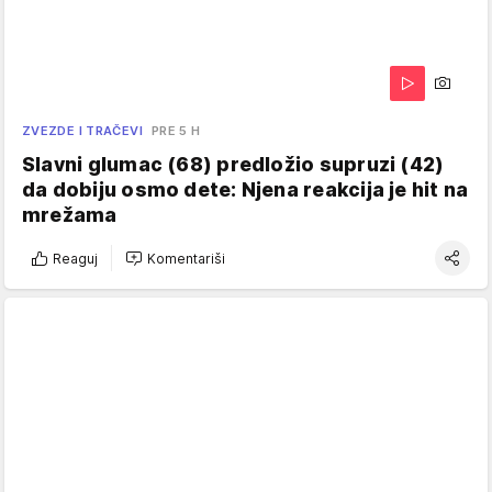
ZVEZDE I TRAČEVI
PRE 5 H
Slavni glumac (68) predložio supruzi (42)
da dobiju osmo dete: Njena reakcija je hit na
mrežama
Reaguj
Komentariši