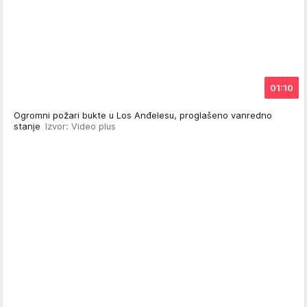
01:10
Ogromni požari bukte u Los Anđelesu, proglašeno vanredno
stanje
Izvor: Video plus