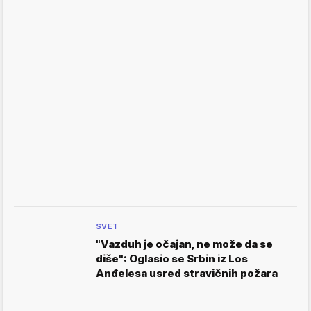
SVET
"Vazduh je očajan, ne može da se
diše": Oglasio se Srbin iz Los
Anđelesa usred stravičnih požara