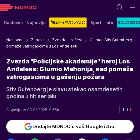
Naslovna
Najnovije
Sport
Info
Naslovna
Zabava
Zvezde i tračevi
Glumac Stiv Gutenberg
pomaže vatrogascima u Los Anđelesu
Zvezda "Policijske akademije" heroj Los
Anđelesa: Glumio Mahonija, sad pomaže
vatrogascima u gašenju požara
Stiv Gutenberg je slavu stekao osamdesetih
godina u hit serijalu
Objavljeno 09.01.2025. 9:55h
1
Dodajte MONDO u vaš Google izbor