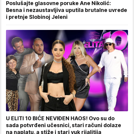
Poslušajte glasovne poruke Ane Nikolić:
Besna i nezaustavljiva uputila brutalne uvrede
i pretnje Slobinoj Jeleni
U ELITI 10 BIĆE NEVIĐEN HAOS! Ovo su do
sada potvrđeni učesnici, stari računi dolaze
na naplatu, a stiže i stari vuk rijalitija