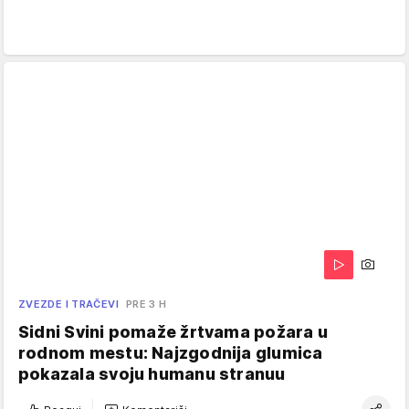
ZVEZDE I TRAČEVI
PRE 3 H
Sidni Svini pomaže žrtvama požara u
rodnom mestu: Najzgodnija glumica
pokazala svoju humanu stranuu