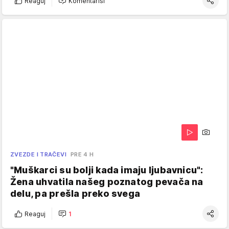
Reaguj
Komentariši
ZVEZDE I TRAČEVI
PRE 4 H
"Muškarci su bolji kada imaju ljubavnicu":
Žena uhvatila našeg poznatog pevača na
delu, pa prešla preko svega
Reaguj
1