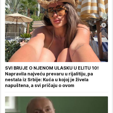
SVI BRUJE O NJENOM ULASKU U ELITU 10!
Napravila najveću prevaru u rijalitiju, pa
nestala iz Srbije: Kuća u kojoj je živela
napuštena, a svi pričaju o ovom