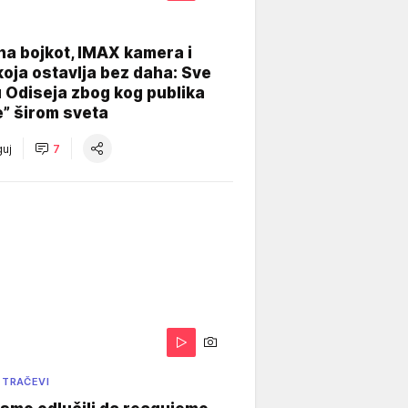
na bojkot, IMAX kamera i
koja ostavlja bez daha: Sve
u Odiseja zbog kog publika
e” širom sveta
uj
7
 TRAČEVI