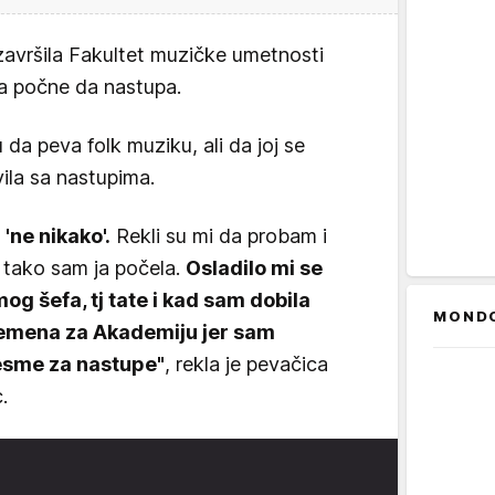
završila Fakultet muzičke umetnosti
da počne da nastupa.
u da peva folk muziku, ali da joj se
vila sa nastupima.
'ne nikako'.
Rekli su mi da probam i
 tako sam ja počela.
Osladilo mi se
og šefa, tj tate i kad sam dobila
MOND
remena za Akademiju jer sam
esme za nastupe"
, rekla je pevačica
.