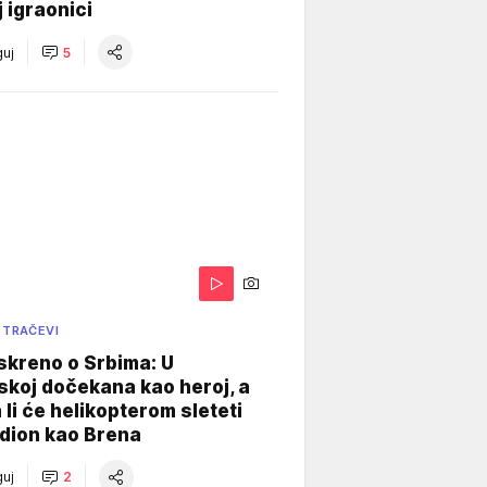
j igraonici
uj
5
 TRAČEVI
skreno o Srbima: U
koj dočekana kao heroj, a
 li će helikopterom sleteti
dion kao Brena
uj
2