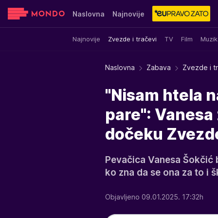
Naslovna
Najnovije
Najnovije
Zvezde i tračevi
TV
Film
Muzik
Sensa
Stvar ukusa
Yumama
Naslovna
Zabava
Zvezde i t
"Nisam htela na
pare": Vanesa 
dočeku Zvezde 
Pevačica Vanesa Šokčić 
ko zna da se ona za to i š
Objavljeno 09.01.2025. 17:32h