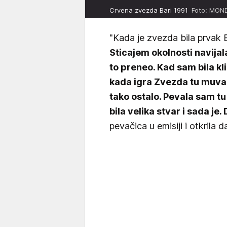
Crvena zvezda Bari 1991
Foto: MOND
"Kada je zvezda bila prvak
Sticajem okolnosti navijal
to preneo. Kad sam bila kli
kada igra Zvezda tu muva n
tako ostalo. Pevala sam tu
bila velika stvar i sada j
pevačica u emisiji i otkrila 