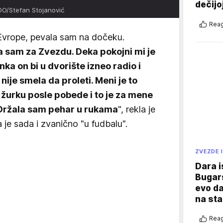
dečijo
O/Stefan Stojanović
Reag
 Evrope, pevala sam na dočeku.
a sam za Zvezdu. Deka pokojni mi je
nka on bi u dvorište izneo radio i
ije smela da proleti. Meni je to
 žurku posle pobede i to je za mene
e. Držala sam pehar u rukama
", rekla je
da je sada i zvanično "u fudbalu".
ZVEZDE I
Dara i
Bugars
evo da
na sta
Reag