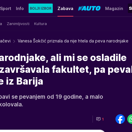
Sport
Info
Zabava
Magazin
a
Zanimljivosti
Kultura
račevi
Vanesa Šokčić priznala da nije htela da peva narodnjake
rodnjake, ali mi se osladile
završavala fakultet, pa peva
iz Barija
bavi se pevanjem od 19 godine, a malo
kolovala.
1