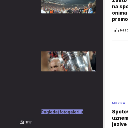
Zašto 
na sp
onima 
promo
Reag
MUZIKA
Spotov
Pogledaj fotogaleriju
uznemi
1/17
jezive