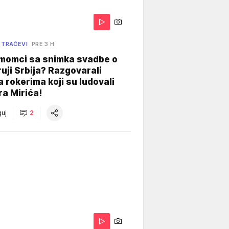
 TRAČEVI
PRE 3 H
 momci sa snimka svadbe o
uji Srbija? Razgovarali
 rokerima koji su ludovali
ra Mirića!
uj
2