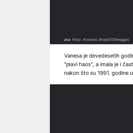
ata
Foto: Antonio Ahel/ATAImages
Vanesa je devedesetih god
"plavi haos", a imala je i ča
nakon što su 1991. godine u 