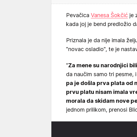
Pevačica
Vanesa Šokčić
je 
kada joj je bend predložio 
Priznala je da nije imala želj
"novac osladio", te je nasta
"
Za mene su narodnjici bili 
da naučim samo tri pesme, i
pa je došla prva plata od m
prvu platu nisam imala v
morala da skidam nove p
jednom prilikom, prenosi Blic