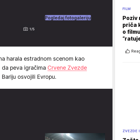
FILM
Pogledaj fotogaleriju
Poziv 
priča 
1/5
o film
“ratuj
Reag
ina harala estradnom scenom kao
st da peva igračima
Crvene Zvezde
Bariju osvojili Evropu.
ZVEZDE I