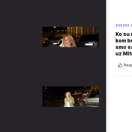
ZVEZDE I
Ko su
kom br
smo sa
uz Mit
Reag