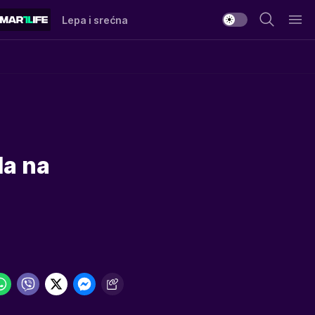
Lepa i srećna
la na