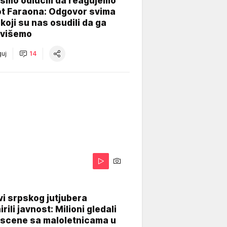
smo odlučili da reagujemo
ot Faraona: Odgovor svima
koji su nas osudili da ga
višemo
uj
14
i srpskog jutjubera
rili javnost: Milioni gledali
 scene sa maloletnicama u