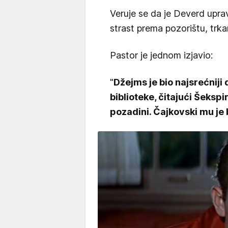
Veruje se da je Deverd upra
strast prema pozorištu, trk
Pastor je jednom izjavio:
"
Džejms je bio najsrećniji
biblioteke, čitajući Šekspi
pozadini. Čajkovski mu je 