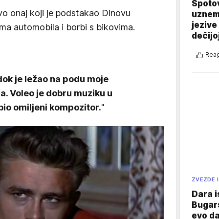
Spotov
vo onaj koji je podstakao Dinovu
uznemi
jezive
ama automobila i borbi s bikovima.
dečijo
Reag
 dok je ležao na podu moje
ra. Voleo je dobru muziku u
bio omiljeni kompozitor.
"
ZVEZDE I
Dara i
Bugars
evo da