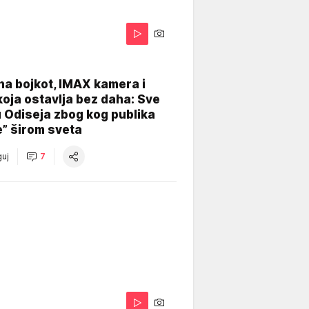
na bojkot, IMAX kamera i
koja ostavlja bez daha: Sve
u Odiseja zbog kog publika
e” širom sveta
uj
7