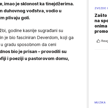
, imao je sklonost ka tinejdžerima.
ZVEZDE I
m duhovnog vođstva, vodio u
Zašto 
m plivaju goli.
na sp
onima 
užbi, godine kasnije sugrađani su
promo
n je bio fasciniran Deverdom, koji ga
Reag
 u gradu sposobnom da ceni
dnos bio je prisan – provodili su
ofiji i poeziji u pastorovom domu,
MUZIKA