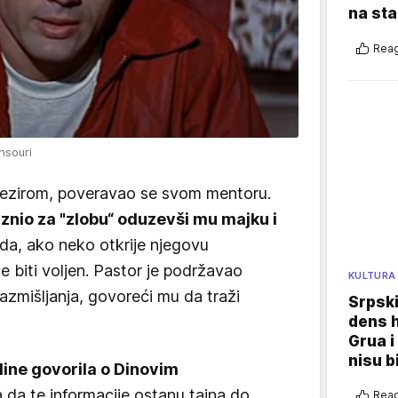
na sta
Reag
nsouri
rezirom, poveravao se svom mentoru.
znio za "zlobu“ oduzevši mu majku i
 da, ako neko otkrije njegovu
 biti voljen. Pastor je podržavao
KULTURA
zmišljanja, govoreći mu da traži
Srpski
dens h
Grua i
nisu b
odine govorila o Dinovim
rala da te informacije ostanu tajna do
Reag