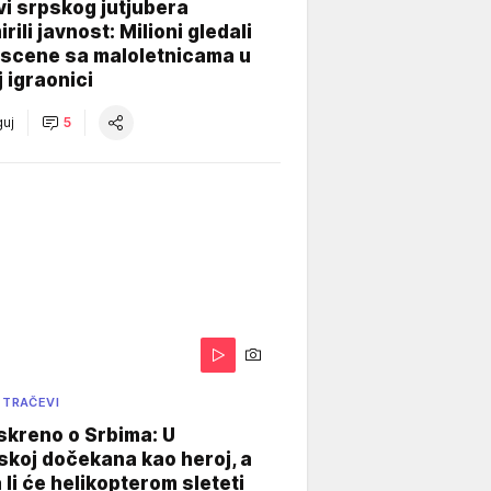
i srpskog jutjubera
rili javnost: Milioni gledali
 scene sa maloletnicama u
j igraonici
uj
5
 TRAČEVI
skreno o Srbima: U
koj dočekana kao heroj, a
 li će helikopterom sleteti