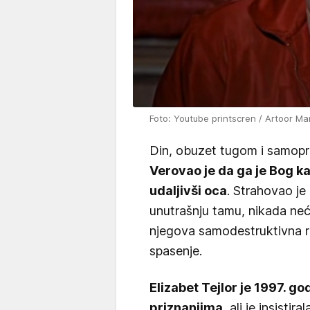
Foto: Youtube printscren / Artoor Ma
Din, obuzet tugom i samop
Verovao je da ga je Bog ka
udaljivši oca
. Strahovao je
unutrašnju tamu, nikada neće
njegova samodestruktivna ra
spasenje.
Elizabet Tejlor je 1997. g
priznanjima
, ali je insisti