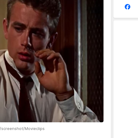
/screenshot/Movieclips