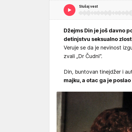
Slušaj vest
Džejms Din je još davno po
detinjstvu seksualno zlost
Veruje se da je nevinost iz
zvali „Dr Čudni“.
Din, buntovan tinejdžer i au
majku, a otac ga je posla