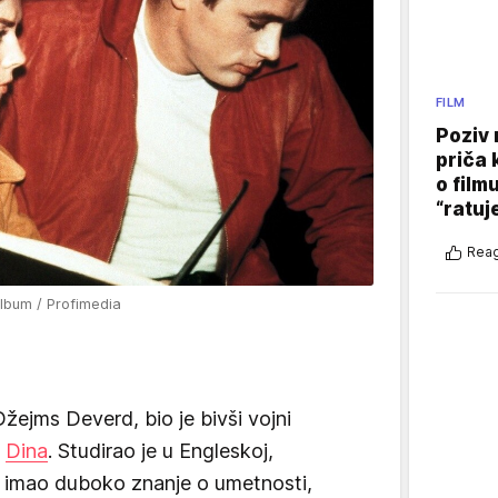
FILM
Poziv 
priča 
o film
“ratuj
Reag
bum / Profimedia
žejms Deverd, bio je bivši vojni
d
Dina
. Studirao je u Engleskoj,
i imao duboko znanje o umetnosti,