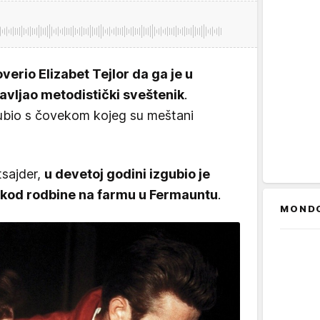
verio Elizabet Tejlor da ga je u
avljao metodistički sveštenik
.
gubio s čovekom kojeg su meštani
tsajder,
u devetoj godini izgubio je
o kod rodbine na farmu u Fermauntu
.
MOND