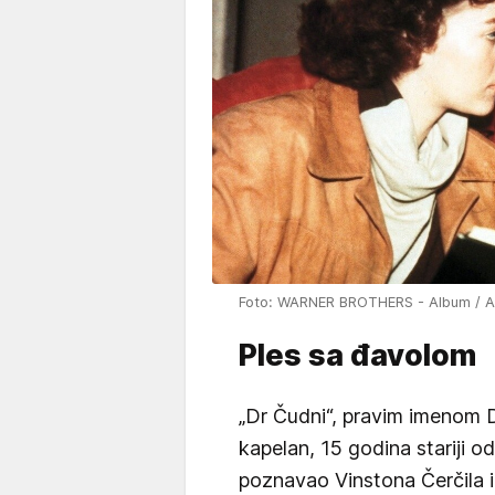
Foto: WARNER BROTHERS - Album / Al
Ples sa đavolom
„Dr Čudni“, pravim imenom D
kapelan, 15 godina stariji o
poznavao Vinstona Čerčila 