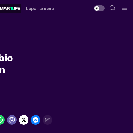
Lepa i srećna
bio
on