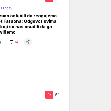
 TRAČEVI
smo odlučili da reagujemo
ot Faraona: Odgovor svima
koji su nas osudili da ga
višemo
uj
14