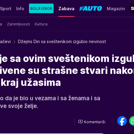
Sport
Info
Zabava
Magazin
a
Zanimljivosti
Kultura
račevi
Džejms Din sa sveštenikom izgubio nevinost
je sa ovim sveštenikom izgu
ivene su strašne stvari nak
e kraj užasima
io da je bio u vezama i sa ženama i sa
ve svoje želje.
Komentariši