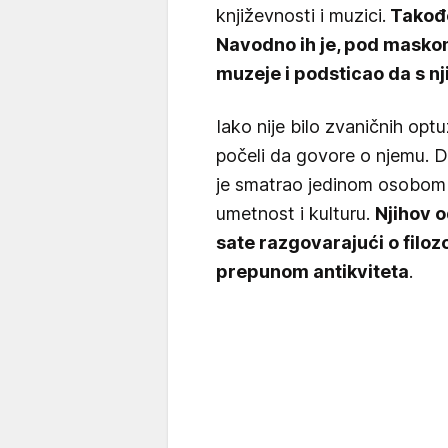
književnosti i muzici.
Takođe
Navodno ih je, pod masko
muzeje i podsticao da s nji
Iako nije bilo zvaničnih opt
počeli da govore o njemu. Di
je smatrao jedinom osobom
umetnost i kulturu.
Njihov o
sate razgovarajući o filoz
prepunom antikviteta
.