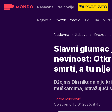
Naslovna
Najnovije
Najnovije
Zvezde i tračevi
TV
Film
Muzik
Sensa
Stvar ukusa
Yumama
Naslovna
Zabava
Zvezde i t
Slavni glumac 
nevinost: Otkr
smrti, a tu nij
Džejms Din nikada nije kr
muškarcima, istražujući s
Đorđe Milošević
Objavljeno 15.01.2025. 8:45h