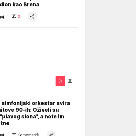
dion kao Brena
uj
2
 simfonijski orkestar svira
itove 90-ih: Oživeli su
 "plavog slona", a note im
itne
uj
Komentariši