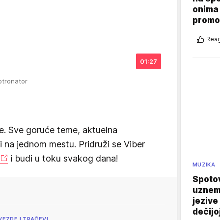
onima 
promo
Reag
01:27
otronator
e. Sve goruće teme, aktuelna
vi na jednom mestu. Pridruži se Viber
i budi u toku svakog dana!
MUZIKA
Spotov
uznemi
jezive
dečijo
VEZDE I TRAČEVI