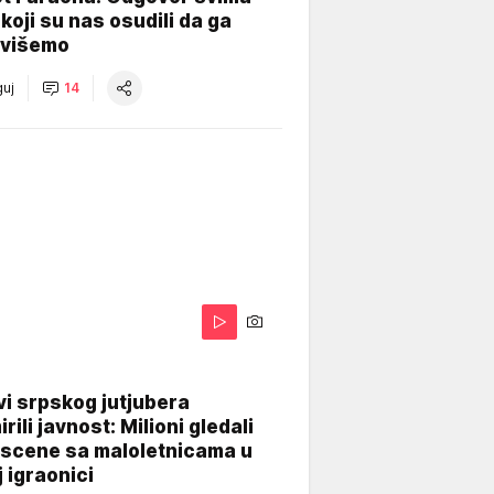
koji su nas osudili da ga
višemo
uj
14
i srpskog jutjubera
rili javnost: Milioni gledali
 scene sa maloletnicama u
j igraonici