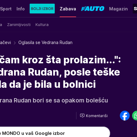
Sport
Info
Zabava
Magazin
a
Zanimljivosti
Kultura
račevi
Oglasila se Vedrana Rudan
čam kroz šta prolazim...":
drana Rudan, posle teške
a da je bila u bolnici
drana Rudan bori se sa opakom bolešću
Komentariši
e MONDO u vaš Google izbor