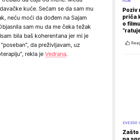
FILM
 izdavačke kuće. Sećam se da sam mu
Poziv 
priča 
rak, neću moći da dođem na Sajam
o film
 Objasnila sam mu da me čeka težak
“ratuj
isam bila baš koherentana jer mi je
Reag
"poseban", da preživljavam, uz
rapiju", rekla je
Vedrana
.
ZVEZDE I
Zašto 
na sp