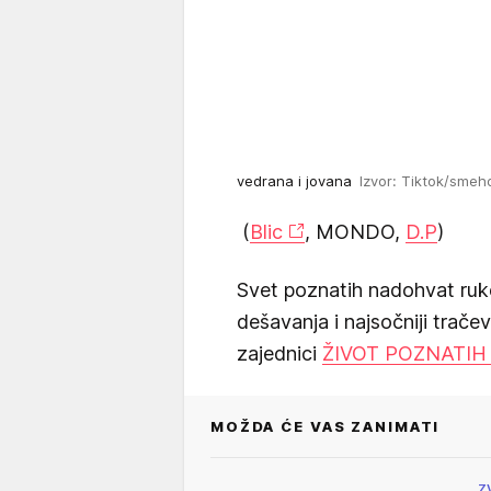
vedrana i jovana
Izvor: Tiktok/smeh
(
Blic
, MONDO,
D.P
)
Svet poznatih nadohvat ruk
dešavanja i najsočniji trače
zajednici
ŽIVOT POZNATIH
MOŽDA ĆE VAS ZANIMATI
Z