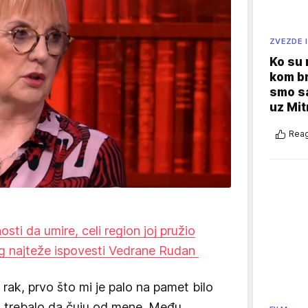
ZVEZDE I
Ko su
kom br
smo sa
uz Mit
Reag
osti da umire, celi region joj pružio
g najteže ispovesti Vedrane Rudan
ak, prvo što mi je palo na pamet bilo
o trebalo da čuju od mene. Među