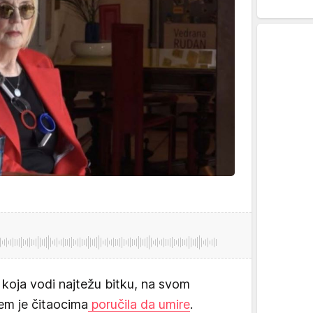
koja vodi najtežu bitku, na svom
jem je čitaocima
poručila da umire
.