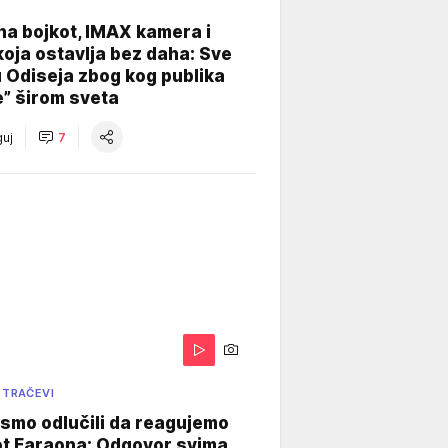
na bojkot, IMAX kamera i
koja ostavlja bez daha: Sve
u Odiseja zbog kog publika
e” širom sveta
uj
7
 TRAČEVI
smo odlučili da reagujemo
ot Faraona: Odgovor svima