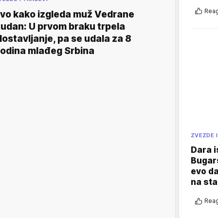
Reag
vo kako izgleda muž Vedrane
udan: U prvom braku trpela
lostavljanje, pa se udala za 8
odina mlađeg Srbina
ZVEZDE I
Dara i
Bugars
evo da
na sta
Reag