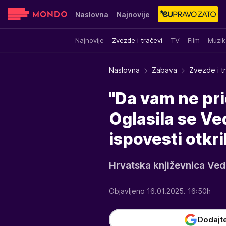
Naslovna
Najnovije
Najnovije
Zvezde i tračevi
TV
Film
Muzik
Sensa
Stvar ukusa
Yumama
Naslovna
Zabava
Zvezde i t
"Da vam ne pri
Oglasila se Ve
ispovesti otkril
Hrvatska književnica Ve
Objavljeno 16.01.2025. 16:50h
Dodajt