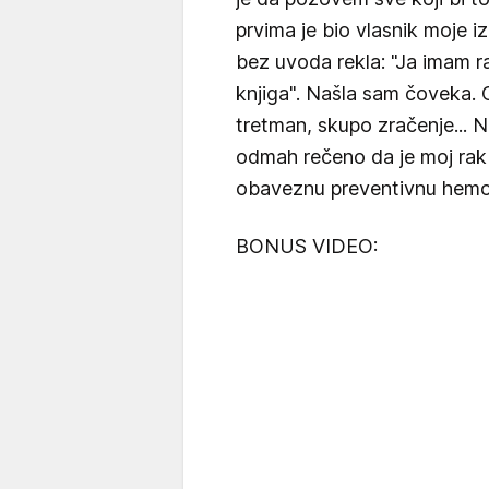
prvima je bio vlasnik moje
bez uvoda rekla: "Ja imam 
knjiga". Našla sam čoveka.
tretman, skupo zračenje... N
odmah rečeno da je moj rak 
obaveznu preventivnu hemote
BONUS VIDEO: