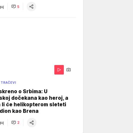
uj
5
 TRAČEVI
skreno o Srbima: U
koj dočekana kao heroj, a
 li će helikopterom sleteti
dion kao Brena
uj
2