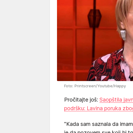
Foto: Printscreen/Youtube/Happy
Pročitajte još:
Saopštila javn
podršku: Lavina poruka zbo
"Kada sam saznala da imam r
je da pozovem sve koji bi t