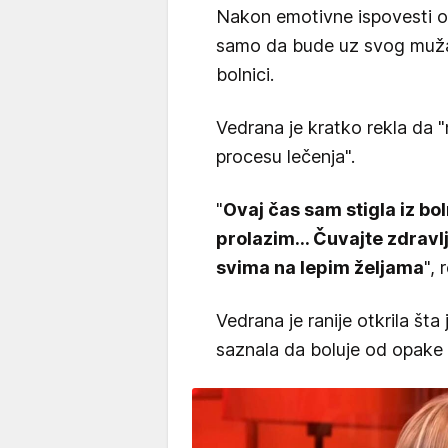
Nakon emotivne ispovesti o b
samo da bude uz svog muža, 
bolnici.
Vedrana je kratko rekla da "n
procesu lečenja".
"
Ovaj čas sam stigla iz bo
prolazim... Čuvajte zdravlj
svima na lepim željama
", 
Vedrana je ranije otkrila šta
saznala da boluje od opake 