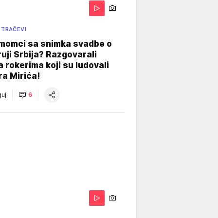
 TRAČEVI
 momci sa snimka svadbe o
uji Srbija? Razgovarali
 rokerima koji su ludovali
ra Mirića!
uj
6