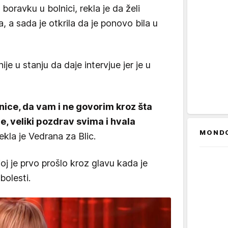
oravku u bolnici, rekla je da želi
a sada je otkrila da je ponovo bila u
ije u stanju da daje intervjue jer je u
lnice, da vam i ne govorim kroz šta
e, veliki pozdrav svima i hvala
MOND
rekla je Vedrana za Blic.
 joj je prvo prošlo kroz glavu kada je
bolesti.