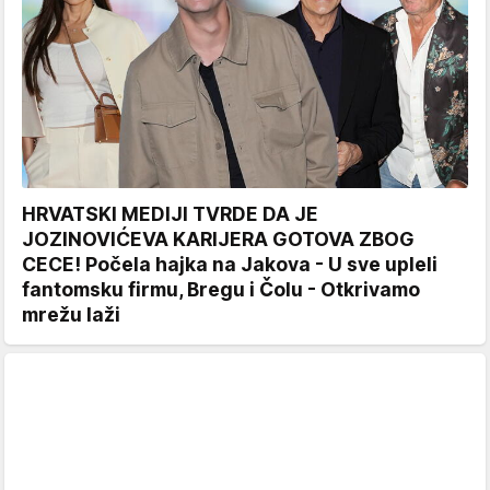
HRVATSKI MEDIJI TVRDE DA JE
JOZINOVIĆEVA KARIJERA GOTOVA ZBOG
CECE! Počela hajka na Jakova - U sve upleli
fantomsku firmu, Bregu i Čolu - Otkrivamo
mrežu laži