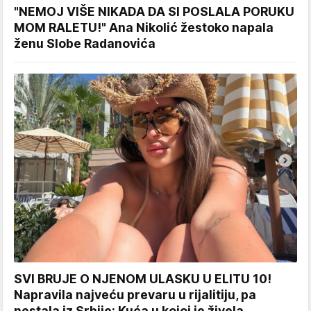
"NEMOJ VIŠE NIKADA DA SI POSLALA PORUKU
MOM RALETU!" Ana Nikolić žestoko napala
ženu Slobe Radanovića
SVI BRUJE O NJENOM ULASKU U ELITU 10!
Napravila najveću prevaru u rijalitiju, pa
nestala iz Srbije: Kuća u kojoj je živela