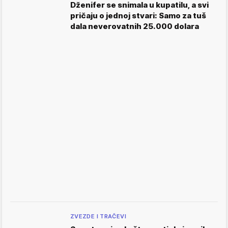
Dženifer se snimala u kupatilu, a svi
pričaju o jednoj stvari: Samo za tuš
dala neverovatnih 25.000 dolara
ZVEZDE I TRAČEVI