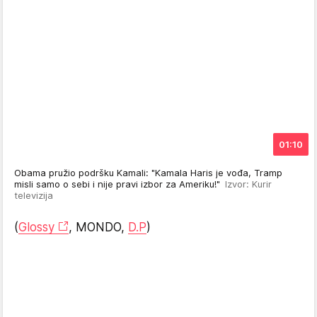
01:10
Obama pružio podršku Kamali: "Kamala Haris je vođa, Tramp
misli samo o sebi i nije pravi izbor za Ameriku!"
Izvor: Kurir
televizija
(
Glossy
, MONDO,
D.P
)