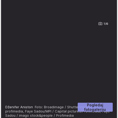
1/6
Pogledaj
Dženifer Aniston
Foto: Broadimage / Shutterstock Editor /
fotogaleriju
profimedia, Faye Sadou/MPI / Capital pictures/Profimedia, Faye
Sadou / imago stock&people / Profimedia