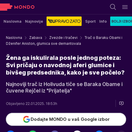
Naslovna
Najnovije
Sport
Info
Naslovna
Zabava
Zvezde i tračevi
Trač o Baraku Obami i
Dženifer Aniston, glumica sve demantovala
Žena ga iskulirala posle jednog poteza:
Svi pričaju o navodnoj aferi glumice i
bivšeg predsednika, kako je sve počelo?
Najnoviji trač iz Holivuda tiče se Baraka Obame i
čuvene Rejčel iz "Prijatelja"
Objavljeno 22.01.2025. 18:53h
Dodajte MONDO u vaš Google izbor