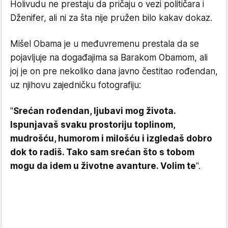
Holivudu ne prestaju da pričaju o vezi političara i
Dženifer, ali ni za šta nije pružen bilo kakav dokaz.
Mišel Obama je u međuvremenu prestala da se
pojavljuje na događajima sa Barakom Obamom, ali
joj je on pre nekoliko dana javno čestitao rođendan,
uz njihovu zajedničku fotografiju:
"
Srećan rođendan, ljubavi mog života.
Ispunjavaš svaku prostoriju toplinom,
mudrošću, humorom i milošću i izgledaš dobro
dok to radiš. Tako sam srećan što s tobom
mogu da idem u životne avanture. Volim te
".