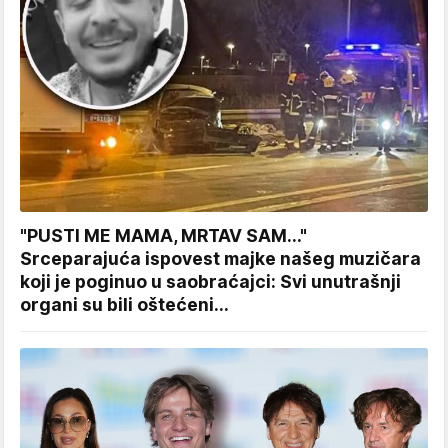
"PUSTI ME MAMA, MRTAV SAM..."
Srceparajuća ispovest majke našeg muzičara
koji je poginuo u saobraćajci: Svi unutrašnji
organi su bili oštećeni...