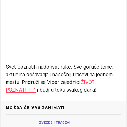
Svet poznatih nadohvat ruke. Sve goruće teme,
aktuelna dešavanja i najsočniji tračevi na jednom
mestu. Pridruži se Viber zajednici
ŽIVOT
POZNATIH
i budi u toku svakog dana!
MOŽDA ĆE VAS ZANIMATI
ZVEZDE I TRAČEVI