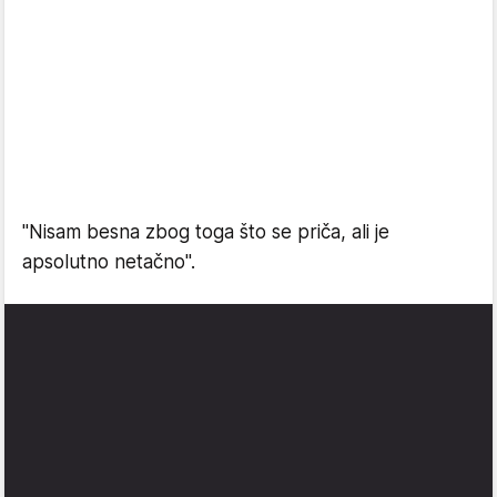
"Nisam besna zbog toga što se priča, ali je
apsolutno netačno".