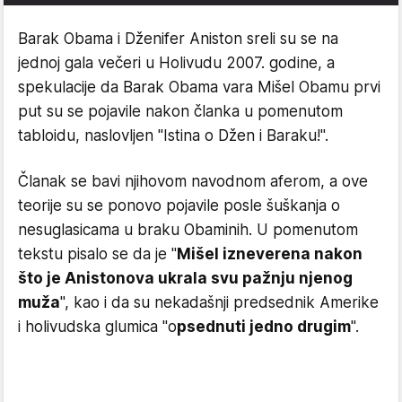
Barak Obama i Dženifer Aniston sreli su se na
jednoj gala večeri u Holivudu 2007. godine, a
spekulacije da Barak Obama vara Mišel Obamu prvi
put su se pojavile nakon članka u pomenutom
tabloidu, naslovljen "Istina o Džen i Baraku!".
Članak se bavi njihovom navodnom aferom, a ove
teorije su se ponovo pojavile posle šuškanja o
nesuglasicama u braku Obaminih. U pomenutom
tekstu pisalo se da je "
Mišel izneverena nakon
što je Anistonova ukrala svu pažnju njenog
muža
", kao i da su nekadašnji predsednik Amerike
i holivudska glumica "o
psednuti jedno drugim
".