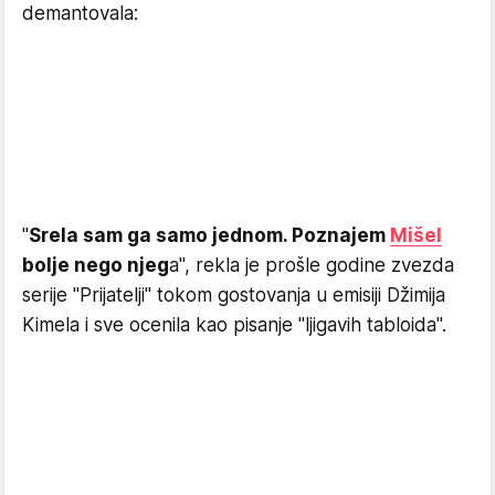
demantovala:
"
Srela sam ga samo jednom. Poznajem
Mišel
bolje nego njeg
a", rekla je prošle godine zvezda
serije "Prijatelji" tokom gostovanja u emisiji Džimija
Kimela i sve ocenila kao pisanje "ljigavih tabloida".