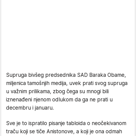
Supruga bivšeg predsednika SAD Baraka Obame,
miljenica tamošnjih medija, uvek prati svog supruga
u važnim prilikama, zbog čega su mnogi bili
iznenađeni njenom odlukom da ga ne prati u
decembru i januaru.
Sve je to ispratilo pisanje tabloida o neočekivanom
traču koji se tiče Anistonove, a koji je ona odmah