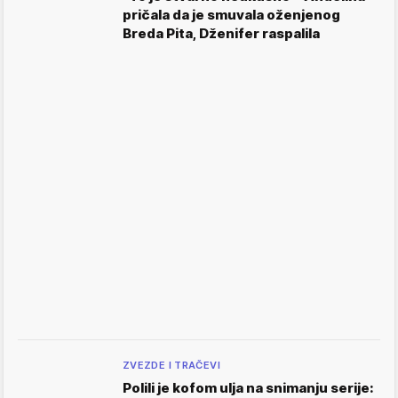
pričala da je smuvala oženjenog
Breda Pita, Dženifer raspalila
ZVEZDE I TRAČEVI
Polili je kofom ulja na snimanju serije: