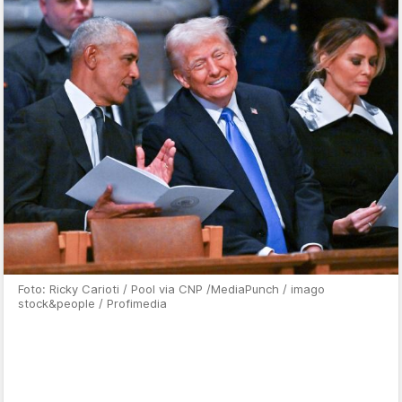
Foto: Ricky Carioti / Pool via CNP /MediaPunch / imago
stock&people / Profimedia