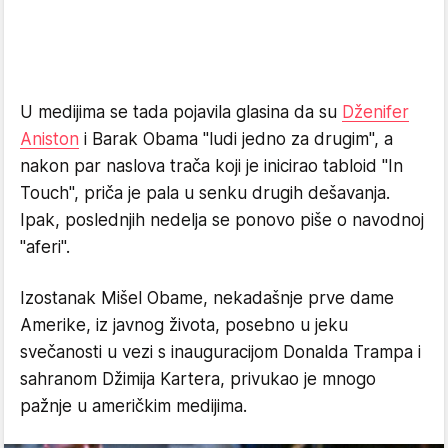
U medijima se tada pojavila glasina da su
Dženifer
Aniston
i Barak Obama "ludi jedno za drugim", a
nakon par naslova trača koji je inicirao tabloid "In
Touch", priča je pala u senku drugih dešavanja.
Ipak, poslednjih nedelja se ponovo piše o navodnoj
"aferi".
Izostanak Mišel Obame, nekadašnje prve dame
Amerike, iz javnog života, posebno u jeku
svečanosti u vezi s inauguracijom Donalda Trampa i
sahranom Džimija Kartera, privukao je mnogo
pažnje u američkim medijima.