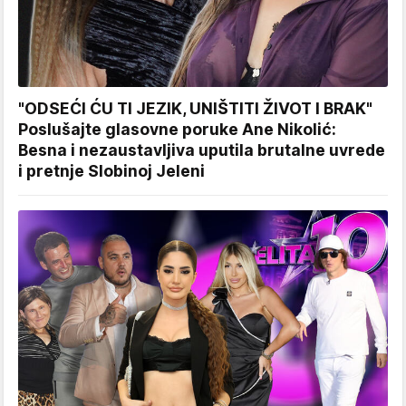
"ODSEĆI ĆU TI JEZIK, UNIŠTITI ŽIVOT I BRAK"
Poslušajte glasovne poruke Ane Nikolić:
Besna i nezaustavljiva uputila brutalne uvrede
i pretnje Slobinoj Jeleni