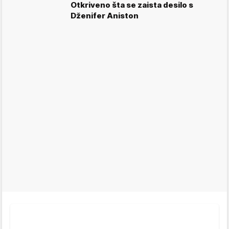
Otkriveno šta se zaista desilo s
Dženifer Aniston