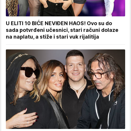
U ELITI 10 BIĆE NEVIĐEN HAOS! Ovo su do
sada potvrđeni učesnici, stari računi dolaze
na naplatu, a stiže i stari vuk rijalitija