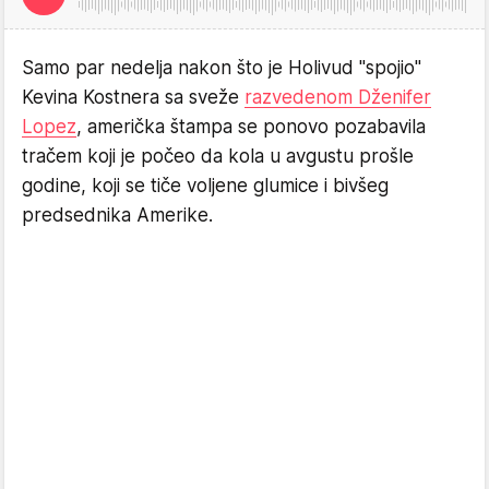
Samo par nedelja nakon što je Holivud "spojio"
Kevina Kostnera sa sveže
razvedenom Dženifer
Lopez
, američka štampa se ponovo pozabavila
tračem koji je počeo da kola u avgustu prošle
godine, koji se tiče voljene glumice i bivšeg
predsednika Amerike.