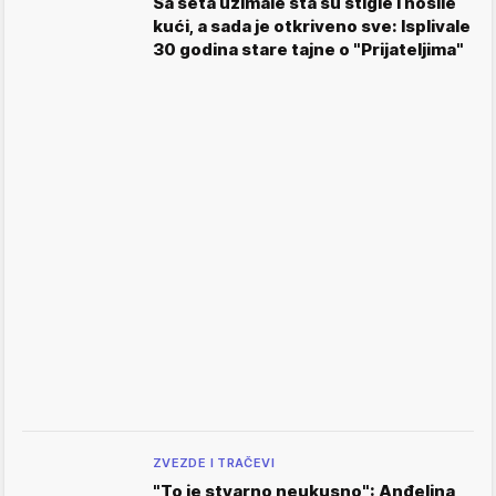
Sa seta uzimale šta su stigle i nosile
kući, a sada je otkriveno sve: Isplivale
30 godina stare tajne o "Prijateljima"
ZVEZDE I TRAČEVI
"To je stvarno neukusno": Anđelina