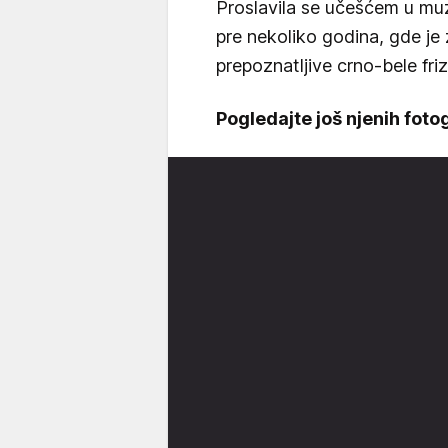
Proslavila se učešćem u m
pre nekoliko godina, gde je z
prepoznatljive crno-bele fri
Pogledajte još njenih fotog