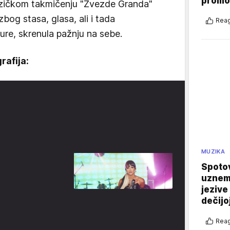
promo
uzičkom takmičenju "Zvezde Granda"
bog stasa, glasa, ali i tada
Reag
zure, skrenula pažnju na sebe.
rafija:
MUZIKA
Spotov
uznemi
jezive
dečijo
Reag