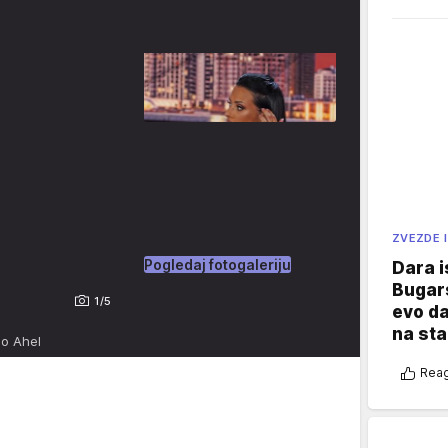
ZVEZDE I
Pogledaj fotogaleriju
Dara i
Bugars
1/5
evo da
na sta
io Ahel
Reag