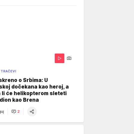
 TRAČEVI
skreno o Srbima: U
koj dočekana kao heroj, a
 li će helikopterom sleteti
dion kao Brena
uj
2