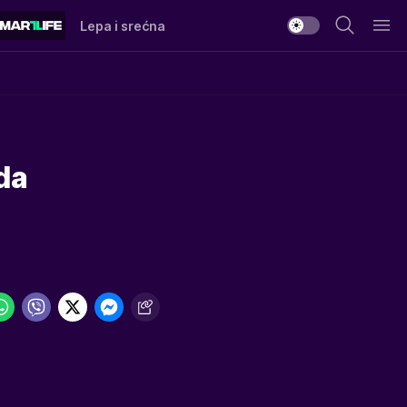
Lepa i srećna
da