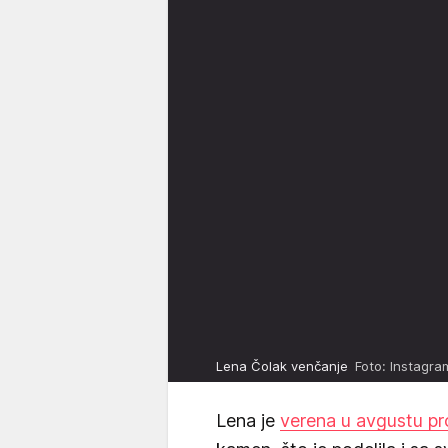
Lena Čolak venčanje
Foto: Instagra
Lena je
verena u avgustu pr