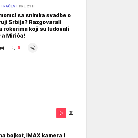
 TRAČEVI
PRE 21 H
 momci sa snimka svadbe o
uji Srbija? Razgovarali
 rokerima koji su ludovali
ra Mirića!
uj
5
na bojkot, IMAX kamera i