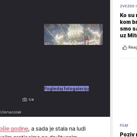
ZVEZDE I
Ko su
kom br
smo sa
uz Mit
Reag
Pogledaj fotogaleriju
1/4
m/lenacolak
FILM
ošle godine
, a sada je stala na ludi
Poziv 