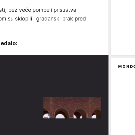
sti, bez veće pompe i prisustva
om su sklopili i građanski brak pred
ledalo:
MOND