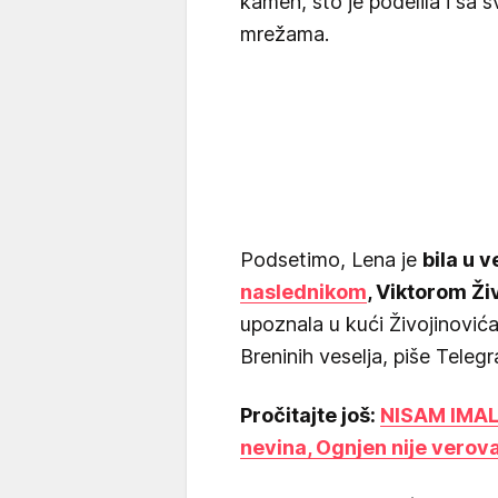
kamen, što je podelila i sa 
mrežama.
Podsetimo, Lena je
bila u v
naslednikom
, Viktorom Ž
upoznala u kući Živojinović
Breninih veselja, piše Telegra
Pročitajte još:
NISAM IMAL
nevina, Ognjen nije verova