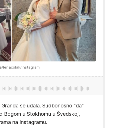
ja/lenacolak/instagram
 Granda se udala. Sudbonosno "da"
red Bogom u Stokhomu u Švedskoj,
avama na Instagramu.