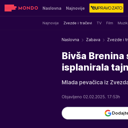
Naslovna
Najnovije
Najnovije
Zvezde i tračevi
TV
Film
Muzik
Sensa
Stvar ukusa
Yumama
Naslovna
Zabava
Zvezde i t
Bivša Brenina 
isplanirala ta
Mlada pevačica iz Zvezda
Objavljeno 02.02.2025. 17:53h
Dodajt