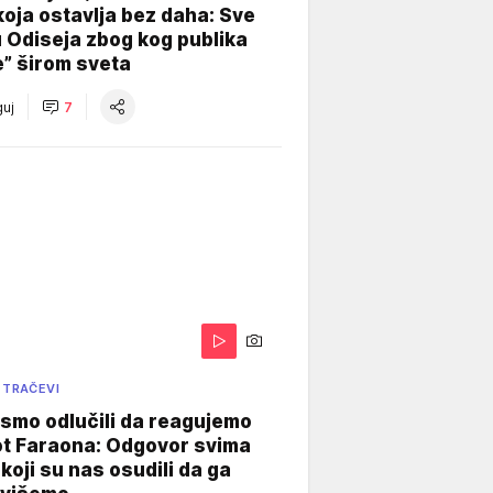
koja ostavlja bez daha: Sve
u Odiseja zbog kog publika
e” širom sveta
uj
7
 TRAČEVI
smo odlučili da reagujemo
ot Faraona: Odgovor svima
koji su nas osudili da ga