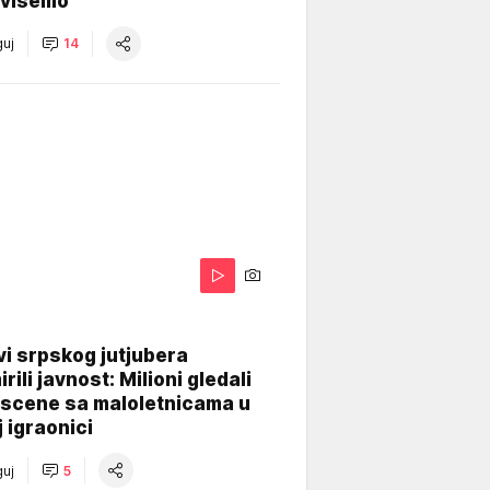
višemo
uj
14
i srpskog jutjubera
rili javnost: Milioni gledali
 scene sa maloletnicama u
j igraonici
uj
5