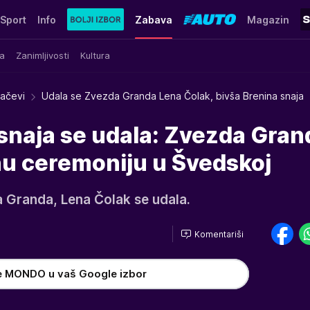
Sport
Info
Zabava
Magazin
a
Zanimljivosti
Kultura
račevi
Udala se Zvezda Granda Lena Čolak, bivša Brenina snaja
snaja se udala: Zvezda Gran
jnu ceremoniju u Švedskoj
 Granda, Lena Čolak se udala.
Komentariši
e MONDO u vaš Google izbor