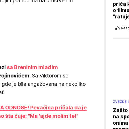
svojim pratiocima na društvenim
priča 
o film
“ratuj
Reag
ezi
sa Breninim mlađim
ivojinovićem.
Sa Viktorom se
a gde je bila angažovana na nekoliko
f.
ZVEZDE I
A ODNOSE! Pevačica pričala da je
Zašto 
o šta čuje: "Ma 'ajde molim te!"
na sp
onima 