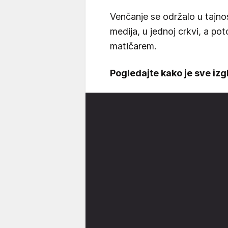
Venčanje se održalo u tajno
medija, u jednoj crkvi, a pot
matičarem.
Pogledajte kako je sve izg