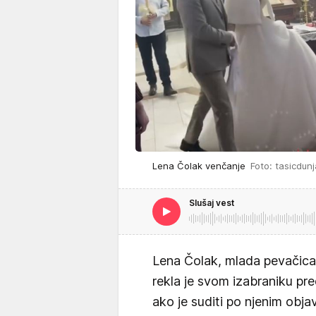
Lena Čolak venčanje
Foto: tasicdun
Slušaj vest
Lena Čolak, mlada pevačica
rekla je svom izabraniku p
ako je suditi po njenim obj