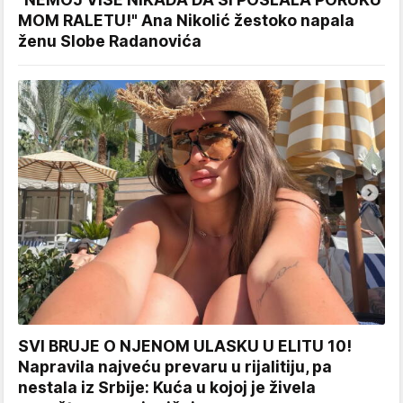
MOM RALETU!" Ana Nikolić žestoko napala
ženu Slobe Radanovića
SVI BRUJE O NJENOM ULASKU U ELITU 10!
Napravila najveću prevaru u rijalitiju, pa
nestala iz Srbije: Kuća u kojoj je živela