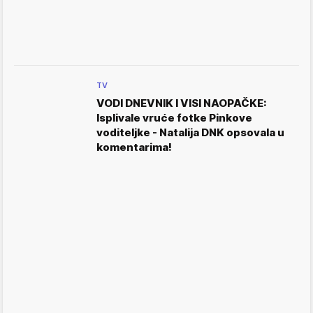
TV
VODI DNEVNIK I VISI NAOPAČKE:
Isplivale vruće fotke Pinkove
voditeljke - Natalija DNK opsovala u
komentarima!