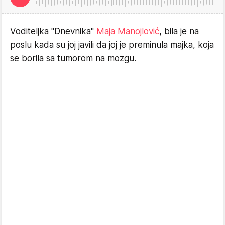
Voditeljka "Dnevnika"
Maja Manojlović
, bila je na
poslu kada su joj javili da joj je preminula majka, koja
se borila sa tumorom na mozgu.