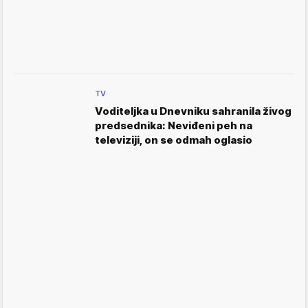
TV
Voditeljka u Dnevniku sahranila živog
predsednika: Neviđeni peh na
televiziji, on se odmah oglasio