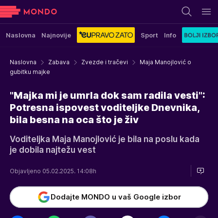
Naslovna
Najnovije
Sport
Info
Naslovna
Zabava
Zvezde i tračevi
Maja Manojlović o
gubitku majke
"Majka mi je umrla dok sam radila vesti":
Potresna ispovest voditeljke Dnevnika,
bila besna na oca što je živ
Voditeljka Maja Manojlović je bila na poslu kada
je dobila najtežu vest
Objavljeno 05.02.2025. 14:08h
Dodajte MONDO u vaš Google izbor