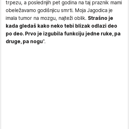
trpezu, a poslednjih pet godina na taj praznik mami
obeležavamo godišnjicu smrti. Moja Jagodica je
imala tumor na mozgu, najteži oblik.
Strašno je
kada gledaš kako neko tebi blizak odlazi deo
po deo. Prvo je izgubila funkciju jedne ruke, pa
druge, pa nogu
".