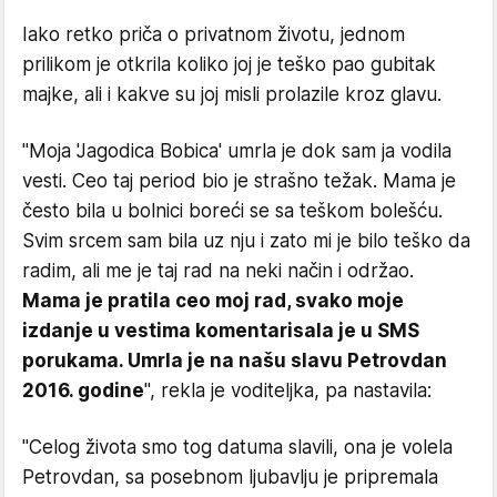
Iako retko priča o privatnom životu, jednom
prilikom je otkrila koliko joj je teško pao gubitak
majke, ali i kakve su joj misli prolazile kroz glavu.
"Moja 'Jagodica Bobica' umrla je dok sam ja vodila
vesti. Ceo taj period bio je strašno težak. Mama je
često bila u bolnici boreći se sa teškom bolešću.
Svim srcem sam bila uz nju i zato mi je bilo teško da
radim, ali me je taj rad na neki način i održao.
Mama je pratila ceo moj rad, svako moje
izdanje u vestima komentarisala je u SMS
porukama. Umrla je na našu slavu Petrovdan
2016. godine
", rekla je voditeljka, pa nastavila:
"Celog života smo tog datuma slavili, ona je volela
Petrovdan, sa posebnom ljubavlju je pripremala