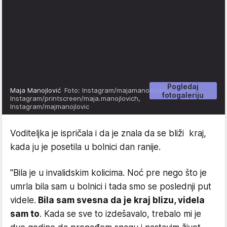
Pogledaj
Maja Manojlović
Foto: Instagram/majamanojlovic,
fotogaleriju
Instagram/printscreen/maja.manojlovich,
Instagram/majmanojlovic
Voditeljka je ispričala i da je znala da se bliži kraj,
kada ju je posetila u bolnici dan ranije.
"Bila je u invalidskim kolicima. Noć pre nego što je
umrla bila sam u bolnici i tada smo se poslednji put
videle.
Bila sam svesna da je kraj blizu, videla
sam to
. Kada se sve to izdešavalo, trebalo mi je