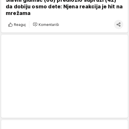
da dobiju osmo dete: Njena reakcija je hit na
mrežama
Reaguj
Komentariši