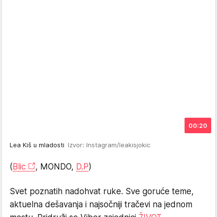
00:20
Lea Kiš u mladosti
Izvor: Instagram/leakisjokic
(
Blic
, MONDO,
D.P
)
Svet poznatih nadohvat ruke. Sve goruće teme,
aktuelna dešavanja i najsočniji tračevi na jednom