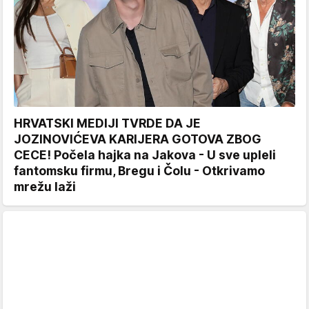
HRVATSKI MEDIJI TVRDE DA JE
JOZINOVIĆEVA KARIJERA GOTOVA ZBOG
CECE! Počela hajka na Jakova - U sve upleli
fantomsku firmu, Bregu i Čolu - Otkrivamo
mrežu laži