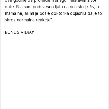
dve godine da pronađem snagu i nastavim život
dalje. Bila sam podsvesno ljuta na oca što je živ, a
mama ne, ali mi je posle doktorka objasnila da je to
skroz normalna reakcija".
BONUS VIDEO: