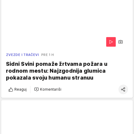
ZVEZDE I TRAČEVI
PRE 1 H
Sidni Svini pomaže žrtvama požara u
rodnom mestu: Najzgodnija glumica
pokazala svoju humanu stranuu
Reaguj
Komentariši