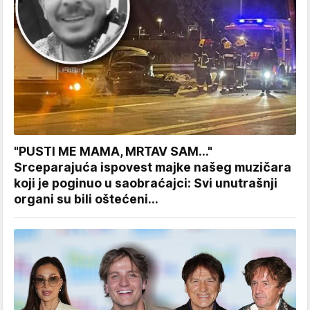
"PUSTI ME MAMA, MRTAV SAM..."
Srceparajuća ispovest majke našeg muzičara
koji je poginuo u saobraćajci: Svi unutrašnji
organi su bili oštećeni...