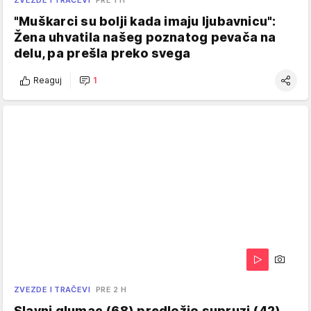
"Muškarci su bolji kada imaju ljubavnicu":
Žena uhvatila našeg poznatog pevača na
delu, pa prešla preko svega
Reaguj
1
ZVEZDE I TRAČEVI
PRE 2 H
Slavni glumac (68) predložio supruzi (42)