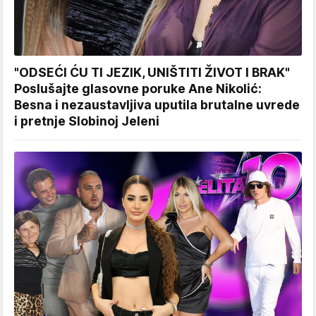
"ODSEĆI ĆU TI JEZIK, UNIŠTITI ŽIVOT I BRAK"
Poslušajte glasovne poruke Ane Nikolić:
Besna i nezaustavljiva uputila brutalne uvrede
i pretnje Slobinoj Jeleni