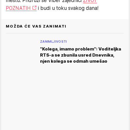
mestu. Pridruži se Viber zajednici
ŽIVOT
POZNATIH
i budi u toku svakog dana!
MOŽDA ĆE VAS ZANIMATI
ZANIMLJIVOSTI
"Kolega, imamo problem": Voditeljka
RTS-a se zbunila usred Dnevnika,
njen kolega se odmah umešao