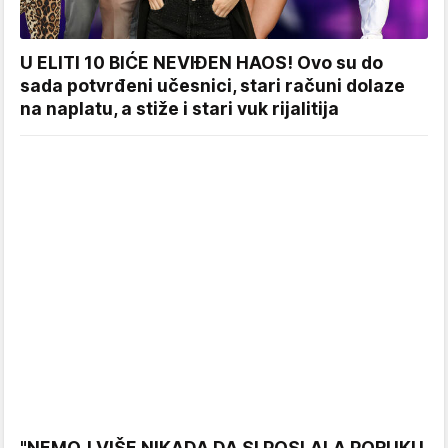
U ELITI 10 BIĆE NEVIĐEN HAOS! Ovo su do
sada potvrđeni učesnici, stari računi dolaze
na naplatu, a stiže i stari vuk rijalitija
"NEMOJ VIŠE NIKADA DA SI POSLALA PORUKU