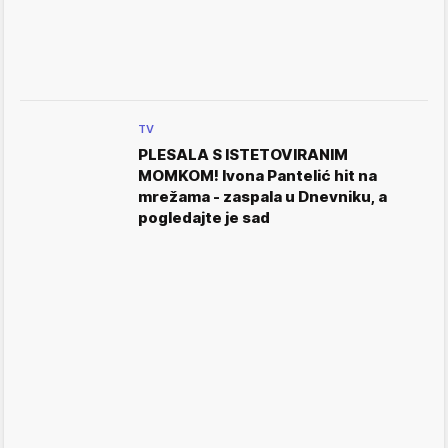
TV
PLESALA S ISTETOVIRANIM
MOMKOM! Ivona Pantelić hit na
mrežama - zaspala u Dnevniku, a
pogledajte je sad