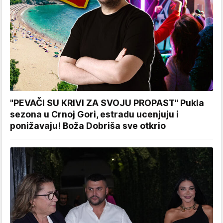
"PEVAČI SU KRIVI ZA SVOJU PROPAST" Pukla
sezona u Crnoj Gori, estradu ucenjuju i
ponižavaju! Boža Dobriša sve otkrio