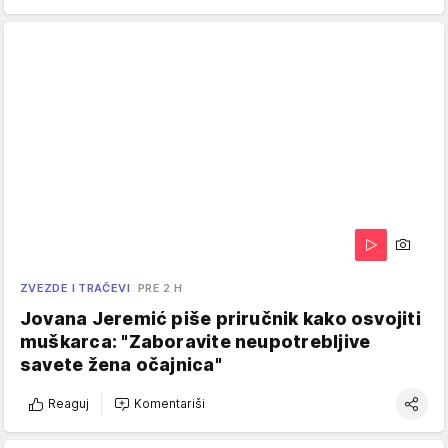
ZVEZDE I TRAČEVI
PRE 2 H
Jovana Jeremić piše priručnik kako osvojiti
muškarca: "Zaboravite neupotrebljive
savete žena očajnica"
Reaguj
Komentariši