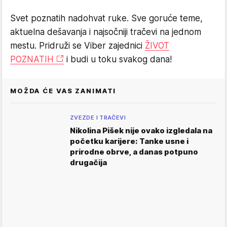
Svet poznatih nadohvat ruke. Sve goruće teme,
aktuelna dešavanja i najsočniji tračevi na jednom
mestu. Pridruži se Viber zajednici
ŽIVOT
POZNATIH
i budi u toku svakog dana!
MOŽDA ĆE VAS ZANIMATI
ZVEZDE I TRAČEVI
Nikolina Pišek nije ovako izgledala na
početku karijere: Tanke usne i
prirodne obrve, a danas potpuno
drugačija