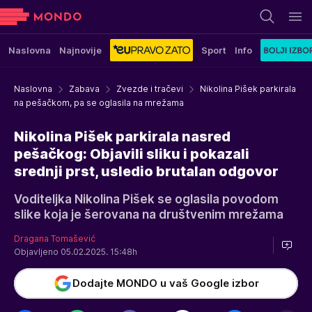
Naslovna
Najnovije
Sport
Info
Naslovna
Zabava
Zvezde i tračevi
Nikolina Pišek parkirala
na pešačkom, pa se oglasila na mrežama
Nikolina Pišek parkirala nasred
pešačkog: Objavili sliku i pokazali
srednji prst, usledio brutalan odgovor
Voditeljka Nikolina Pišek se oglasila povodom
slike koja je šerovana na društvenim mrežama
Dragana Tomašević
Objavljeno 05.02.2025. 15:48h
Dodajte MONDO u vaš Google izbor