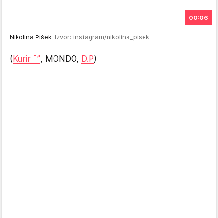
00:06
Nikolina Pišek
Izvor: instagram/nikolina_pisek
(
Kurir
, MONDO,
D.P
)