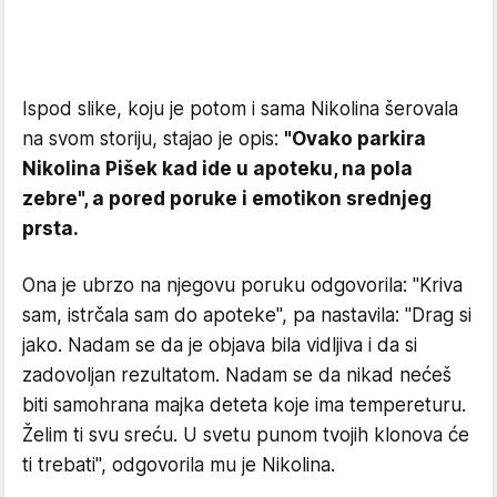
Ispod slike, koju je potom i sama Nikolina šerovala
na svom storiju, stajao je opis:
"Ovako parkira
Nikolina Pišek kad ide u apoteku, na pola
zebre", a pored poruke i emotikon srednjeg
prsta.
Ona je ubrzo na njegovu poruku odgovorila: "Kriva
sam, istrčala sam do apoteke", pa nastavila: "Drag si
jako. Nadam se da je objava bila vidljiva i da si
zadovoljan rezultatom. Nadam se da nikad nećeš
biti samohrana majka deteta koje ima tempereturu.
Želim ti svu sreću. U svetu punom tvojih klonova će
ti trebati", odgovorila mu je Nikolina.