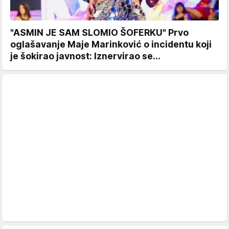
"ASMIN JE SAM SLOMIO ŠOFERKU" Prvo
oglašavanje Maje Marinković o incidentu koji
je šokirao javnost: Iznervirao se...