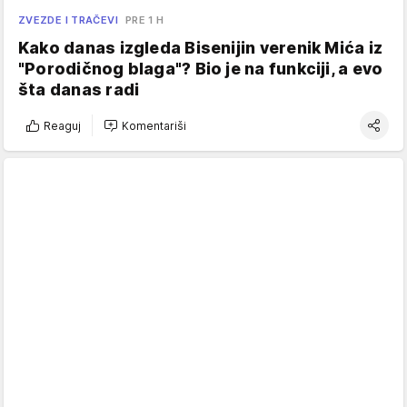
ZVEZDE I TRAČEVI
PRE 1 H
Kako danas izgleda Bisenijin verenik Mića iz
"Porodičnog blaga"? Bio je na funkciji, a evo
šta danas radi
Reaguj
Komentariši