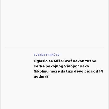
ZVEZDE I TRAČEVI
Oglasio se Miša Grof nakon tužbe
ćerke pokojnog Vidoja: "Kako
Nikolinu može da tuži devojčica od 14
godina?"