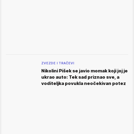
ZVEZDE I TRAČEVI
Nikolini Pišek se javio momak koji joj je
ukrao auto: Tek sad priznao sve, a
voditeljka povukla neočekivan potez