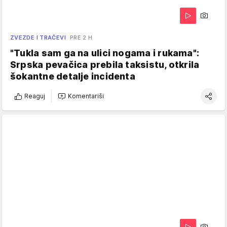
ZVEZDE I TRAČEVI
PRE 2 H
"Tukla sam ga na ulici nogama i rukama":
Srpska pevačica prebila taksistu, otkrila
šokantne detalje incidenta
Reaguj
Komentariši