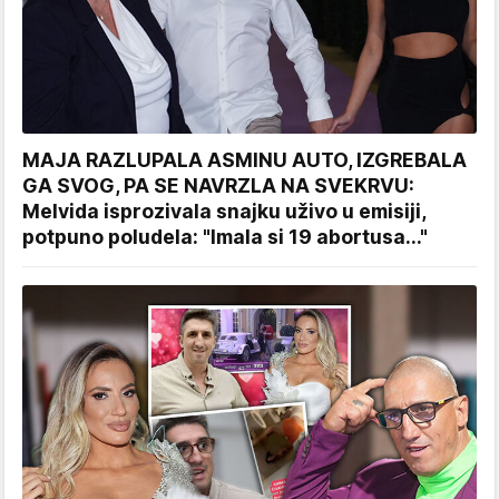
MAJA RAZLUPALA ASMINU AUTO, IZGREBALA
GA SVOG, PA SE NAVRZLA NA SVEKRVU:
Melvida isprozivala snajku uživo u emisiji,
potpuno poludela: "Imala si 19 abortusa..."