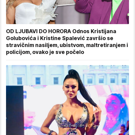
OD LJUBAVI DO HORORA Odnos Kristijana
Golubovića i Kristine Spalević završio se
stravičnim nasiljem, ubistvom, maltretiranjem i
policijom, ovako je sve počelo