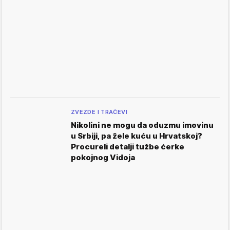
ZVEZDE I TRAČEVI
Nikolini ne mogu da oduzmu imovinu
u Srbiji, pa žele kuću u Hrvatskoj?
Procureli detalji tužbe ćerke
pokojnog Vidoja