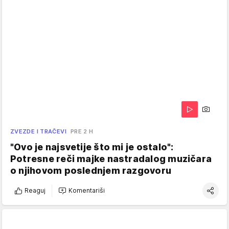
ZVEZDE I TRAČEVI
PRE 2 H
"Ovo je najsvetije što mi je ostalo":
Potresne reči majke nastradalog muzičara
o njihovom poslednjem razgovoru
Reaguj
Komentariši