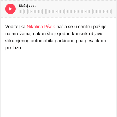
Slušaj vest
Voditeljka
Nikolina Pišek
našla se u centru pažnje
na mrežama, nakon što je jedan korisnik objavio
sliku njenog automobila parkiranog na pešačkom
prelazu.