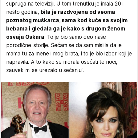
supruga na televiziji. U tom trenutku je imala 20 i
nešto godina,
bila je razdvojena od veoma
poznatog muškarca, sama kod kuće sa svojim
bebama i gledala ga je kako s drugom ženom
osvaja Oskara
. To je bio samo deo naše
porodične istorije. Sećam se da sam mislila da je
mama tu za mene i mog brata, i to je bio izbor koji je
napravila. A to kako se morala osećati te noći,
zauvek mi se urezalo u sećanju".