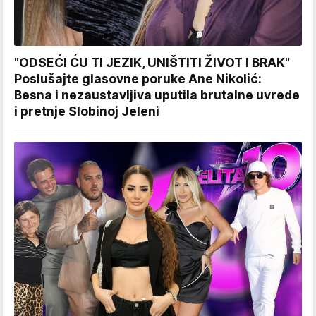
"ODSEĆI ĆU TI JEZIK, UNIŠTITI ŽIVOT I BRAK"
Poslušajte glasovne poruke Ane Nikolić:
Besna i nezaustavljiva uputila brutalne uvrede
i pretnje Slobinoj Jeleni