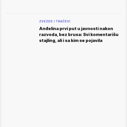
ZVEZDE I TRAČEVI
Anđelina prvi put u javnosti nakon
razvoda, bez brusa: Svi komentarišu
stajling, ali i sa kim se pojavila