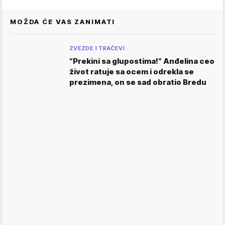
MOŽDA ĆE VAS ZANIMATI
ZVEZDE I TRAČEVI
"Prekini sa glupostima!" Anđelina ceo
život ratuje sa ocem i odrekla se
prezimena, on se sad obratio Bredu