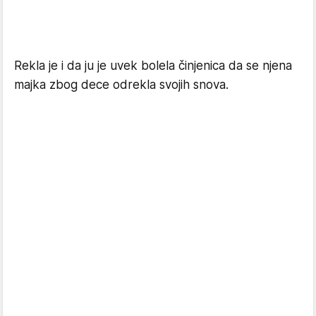
Rekla je i da ju je uvek bolela činjenica da se njena
majka zbog dece odrekla svojih snova.