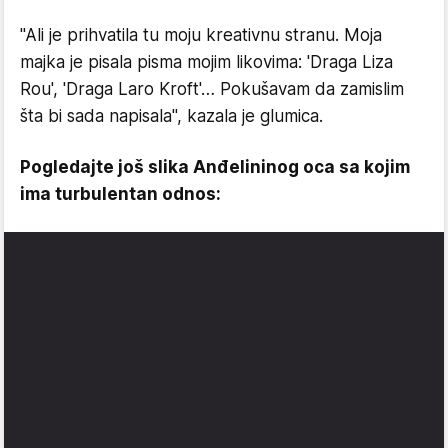
"Ali je prihvatila tu moju kreativnu stranu. Moja
majka je pisala pisma mojim likovima: 'Draga Liza
Rou', 'Draga Laro Kroft'… Pokušavam da zamislim
šta bi sada napisala", kazala je glumica.
Pogledajte još slika Anđelininog oca sa kojim
ima turbulentan odnos: