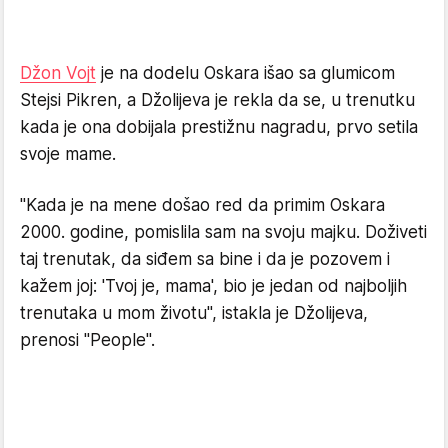
Džon Vojt
je na dodelu Oskara išao sa glumicom
Stejsi Pikren, a Džolijeva je rekla da se, u trenutku
kada je ona dobijala prestižnu nagradu, prvo setila
svoje mame.
"Kada je na mene došao red da primim Oskara
2000. godine, pomislila sam na svoju majku. Doživeti
taj trenutak, da siđem sa bine i da je pozovem i
kažem joj: 'Tvoj je, mama', bio je jedan od najboljih
trenutaka u mom životu", istakla je Džolijeva,
prenosi "People".