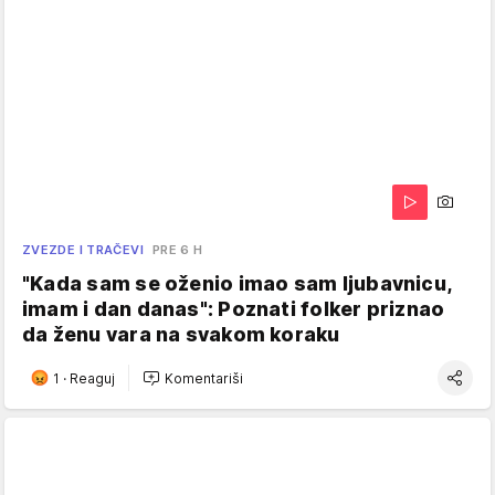
ZVEZDE I TRAČEVI
PRE 6 H
"Kada sam se oženio imao sam ljubavnicu,
imam i dan danas": Poznati folker priznao
da ženu vara na svakom koraku
1
·
Reaguj
Komentariši