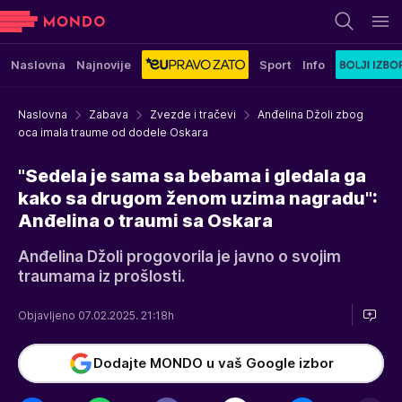
Naslovna
Najnovije
Sport
Info
Naslovna
Zabava
Zvezde i tračevi
Anđelina Džoli zbog
oca imala traume od dodele Oskara
"Sedela je sama sa bebama i gledala ga
kako sa drugom ženom uzima nagradu":
Anđelina o traumi sa Oskara
Anđelina Džoli progovorila je javno o svojim
traumama iz prošlosti.
Objavljeno 07.02.2025. 21:18h
Dodajte MONDO u vaš Google izbor