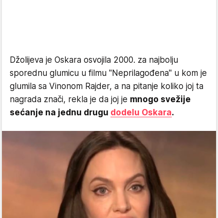
Džolijeva je Oskara osvojila 2000. za najbolju
sporednu glumicu u filmu "Neprilagođena" u kom je
glumila sa Vinonom Rajder, a na pitanje koliko joj ta
nagrada znači, rekla je da joj je
mnogo svežije
sećanje na jednu drugu
dodelu Oskara
.