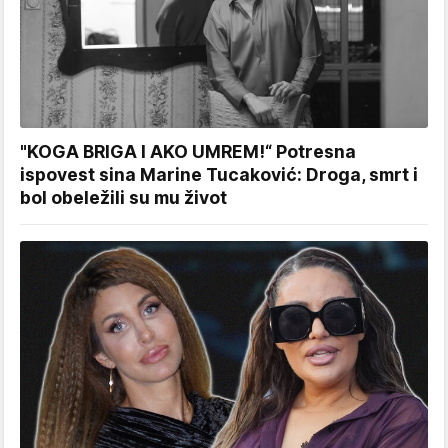
"KOGA BRIGA I AKO UMREM!“ Potresna
ispovest sina Marine Tucaković: Droga, smrt i
bol obeležili su mu život