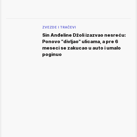
ZVEZDE I TRAČEVI
Sin Anđeline Džoli izazvao nesreću:
Ponovo "divljao" ulicama, a pre 6
meseci se zakucao u auto i umalo
poginuo