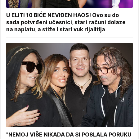
U ELITI 10 BIĆE NEVIĐEN HAOS! Ovo su do
sada potvrđeni učesnici, stari računi dolaze
na naplatu, a stiže i stari vuk rijalitija
"NEMOJ VIŠE NIKADA DA SI POSLALA PORUKU