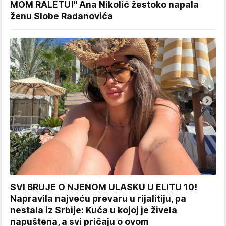
MOM RALETU!" Ana Nikolić žestoko napala
ženu Slobe Radanovića
SVI BRUJE O NJENOM ULASKU U ELITU 10!
Napravila najveću prevaru u rijalitiju, pa
nestala iz Srbije: Kuća u kojoj je živela
napuštena, a svi pričaju o ovom