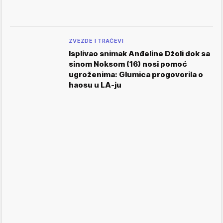
ZVEZDE I TRAČEVI
Isplivao snimak Anđeline Džoli dok sa
sinom Noksom (16) nosi pomoć
ugroženima: Glumica progovorila o
haosu u LA-ju