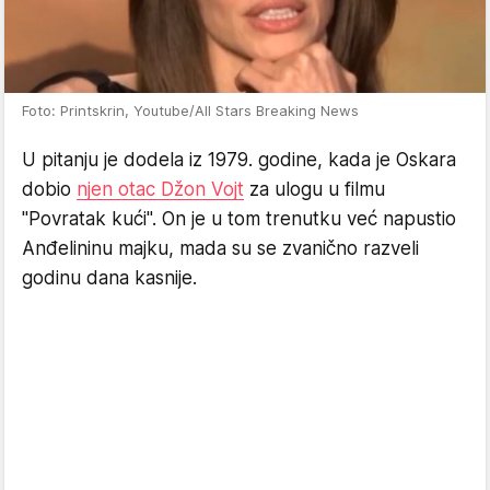
Foto: Printskrin, Youtube/All Stars Breaking News
U pitanju je dodela iz 1979. godine, kada je Oskara
dobio
njen otac Džon Vojt
za ulogu u filmu
"Povratak kući". On je u tom trenutku već napustio
Anđelininu majku, mada su se zvanično razveli
godinu dana kasnije.