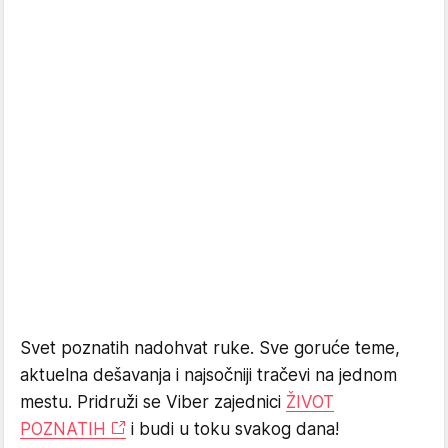
Svet poznatih nadohvat ruke. Sve goruće teme,
aktuelna dešavanja i najsočniji tračevi na jednom
mestu. Pridruži se Viber zajednici
ŽIVOT
POZNATIH
i budi u toku svakog dana!