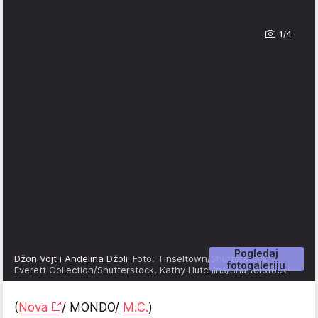
1/4
Pogledaj
Džon Vojt i Anđelina Džoli
Foto: Tinseltown/Shutterstock,
fotogaleriju
Everett Collection/Shutterstock, Kathy Hutchins/Shutterstock
(
Nova
/ MONDO/
M.C.
)