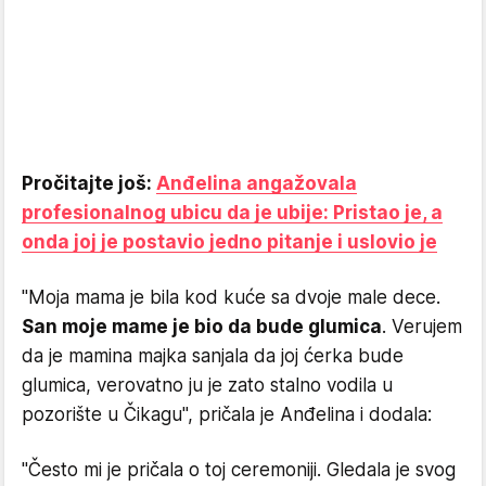
Pročitajte još:
Anđelina angažovala
profesionalnog ubicu da je ubije: Pristao je, a
onda joj je postavio jedno pitanje i uslovio je
"Moja mama je bila kod kuće sa dvoje male dece.
San moje mame je bio da bude glumica
. Verujem
da je mamina majka sanjala da joj ćerka bude
glumica, verovatno ju je zato stalno vodila u
pozorište u Čikagu", pričala je Anđelina i dodala:
"Često mi je pričala o toj ceremoniji. Gledala je svog