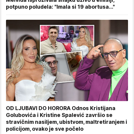
potpuno poludela: "Imala si 19 abortusa..."
OD LJUBAVI DO HORORA Odnos Kristijana
Golubovića i Kristine Spalević završio se
stravičnim nasiljem, ubistvom, maltretiranjem i
policijom, ovako je sve počelo