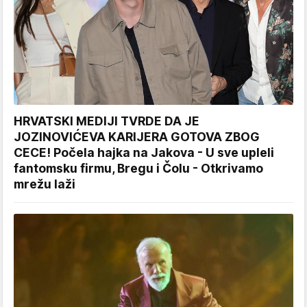
HRVATSKI MEDIJI TVRDE DA JE
JOZINOVIĆEVA KARIJERA GOTOVA ZBOG
CECE! Počela hajka na Jakova - U sve upleli
fantomsku firmu, Bregu i Čolu - Otkrivamo
mrežu laži