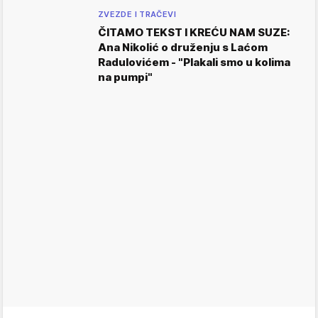
ZVEZDE I TRAČEVI
ČITAMO TEKST I KREĆU NAM SUZE:
Ana Nikolić o druženju s Laćom
Radulovićem - "Plakali smo u kolima
na pumpi"