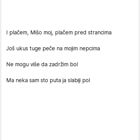
I plačem, Mišo moj, plačem pred strancima
Još ukus tuge peče na mojim nepcima
Ne mogu više da zadržim bol
Ma neka sam sto puta ja slabiji pol