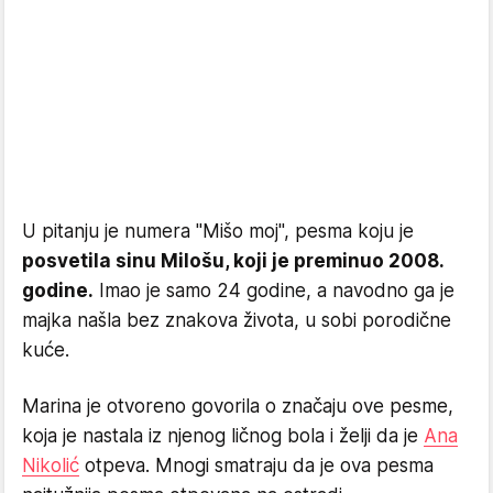
U pitanju je numera "Mišo moj", pesma koju je
posvetila sinu Milošu, koji je preminuo 2008.
godine.
Imao je samo 24 godine, a navodno ga je
majka našla bez znakova života, u sobi porodične
kuće.
Marina je otvoreno govorila o značaju ove pesme,
koja je nastala iz njenog ličnog bola i želji da je
Ana
Nikolić
otpeva. Mnogi smatraju da je ova pesma