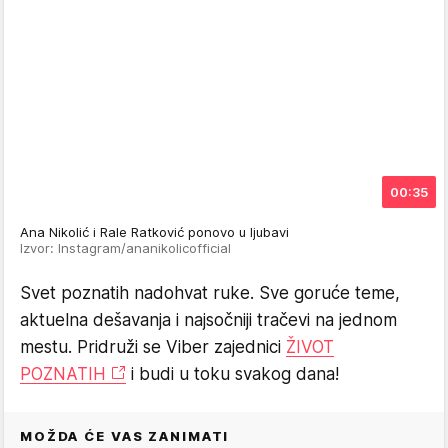
00:35
Ana Nikolić i Rale Ratković ponovo u ljubavi
Izvor: Instagram/ananikolicofficial
Svet poznatih nadohvat ruke. Sve goruće teme,
aktuelna dešavanja i najsočniji tračevi na jednom
mestu. Pridruži se Viber zajednici
ŽIVOT
POZNATIH
i budi u toku svakog dana!
MOŽDA ĆE VAS ZANIMATI