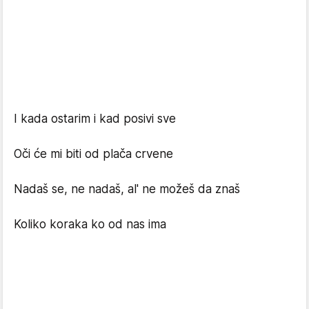
I kada ostarim i kad posivi sve
Oči će mi biti od plača crvene
Nadaš se, ne nadaš, al' ne možeš da znaš
Koliko koraka ko od nas ima