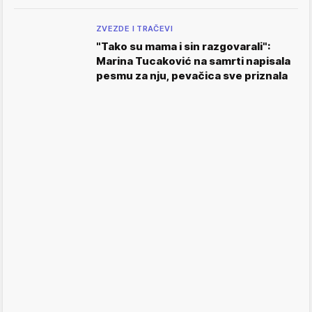
ZVEZDE I TRAČEVI
"Tako su mama i sin razgovarali":
Marina Tucaković na samrti napisala
pesmu za nju, pevačica sve priznala