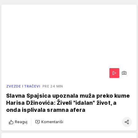
ZVEZDE I TRAČEVI
PRE 24 MIN
Slavna Spajsica upoznala muža preko kume
Harisa Džinovića: Živeli "idalan" život, a
onda isplivala sramna afera
Reaguj
Komentariši