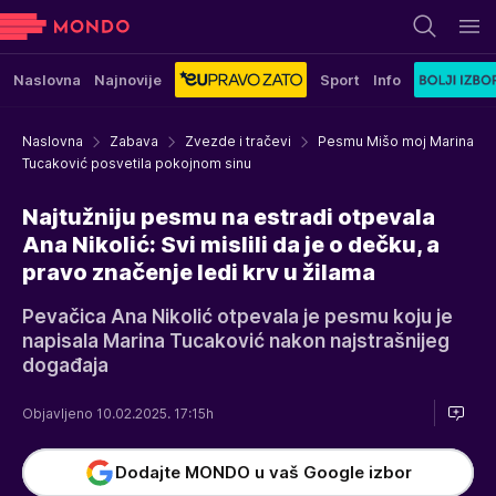
Naslovna
Najnovije
Sport
Info
Naslovna
Zabava
Zvezde i tračevi
Pesmu Mišo moj Marina
Tucaković posvetila pokojnom sinu
Najtužniju pesmu na estradi otpevala
Ana Nikolić: Svi mislili da je o dečku, a
pravo značenje ledi krv u žilama
Pevačica Ana Nikolić otpevala je pesmu koju je
napisala Marina Tucaković nakon najstrašnijeg
događaja
Objavljeno 10.02.2025. 17:15h
Dodajte MONDO u vaš Google izbor