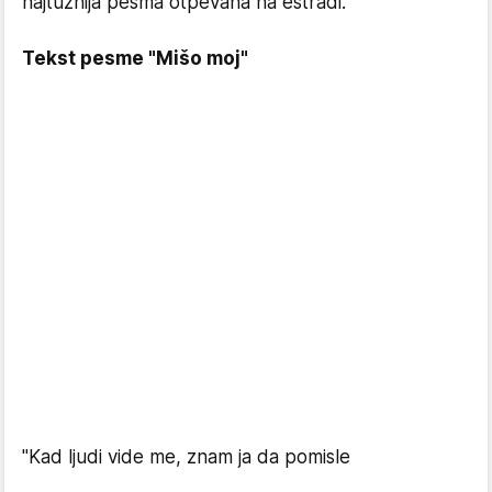
najtužnija pesma otpevana na estradi.
Tekst pesme "Mišo moj"
"Kad ljudi vide me, znam ja da pomisle