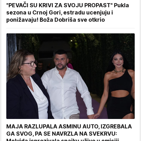
"PEVAČI SU KRIVI ZA SVOJU PROPAST" Pukla
sezona u Crnoj Gori, estradu ucenjuju i
ponižavaju! Boža Dobriša sve otkrio
MAJA RAZLUPALA ASMINU AUTO, IZGREBALA
GA SVOG, PA SE NAVRZLA NA SVEKRVU:
Melvida isprozivala snajku uživo u emisiji,