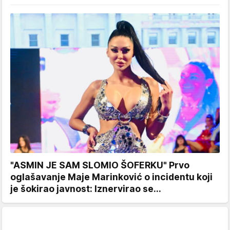
"ASMIN JE SAM SLOMIO ŠOFERKU" Prvo
oglašavanje Maje Marinković o incidentu koji
je šokirao javnost: Iznervirao se...