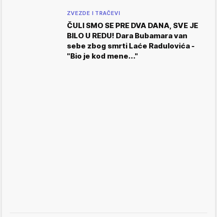
ZVEZDE I TRAČEVI
ČULI SMO SE PRE DVA DANA, SVE JE
BILO U REDU! Dara Bubamara van
sebe zbog smrti Laće Radulovića -
"Bio je kod mene..."