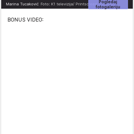
Pogledaj
Marina Tucaković
Foto: K1 televizija/ Printscreen
fotogaleriju
BONUS VIDEO: