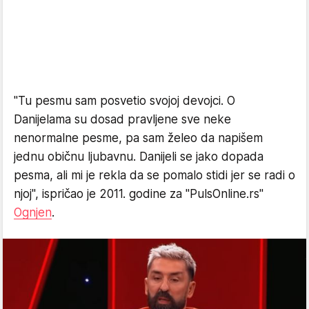
"Tu pesmu sam posvetio svojoj devojci. O
Danijelama su dosad pravljene sve neke
nenormalne pesme, pa sam želeo da napišem
jednu običnu ljubavnu. Danijeli se jako dopada
pesma, ali mi je rekla da se pomalo stidi jer se radi o
njoj", ispričao je 2011. godine za "PulsOnline.rs"
Ognjen
.