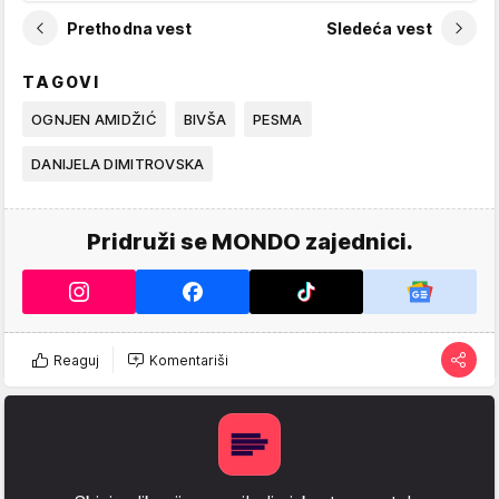
Prethodna vest
Sledeća vest
TAGOVI
OGNJEN AMIDŽIĆ
BIVŠA
PESMA
DANIJELA DIMITROVSKA
Pridruži se MONDO zajednici.
Reaguj
Komentariši