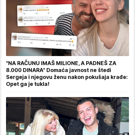
"NA RAČUNU IMAŠ MILIONE, A PADNEŠ ZA
8.000 DINARA" Domaća javnost ne štedi
Sergeja i njegovu ženu nakon pokušaja krađe:
Opet ga je tukla!