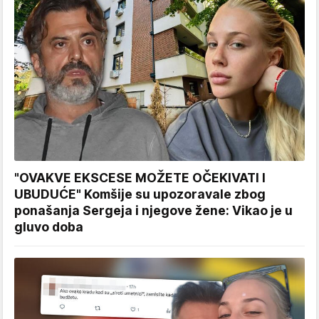
"OVAKVE EKSCESE MOŽETE OČEKIVATI I
UBUDUĆE" Komšije su upozoravale zbog
ponašanja Sergeja i njegove žene: Vikao je u
gluvo doba