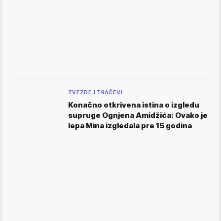
ZVEZDE I TRAČEVI
Konačno otkrivena istina o izgledu
supruge Ognjena Amidžića: Ovako je
lepa Mina izgledala pre 15 godina