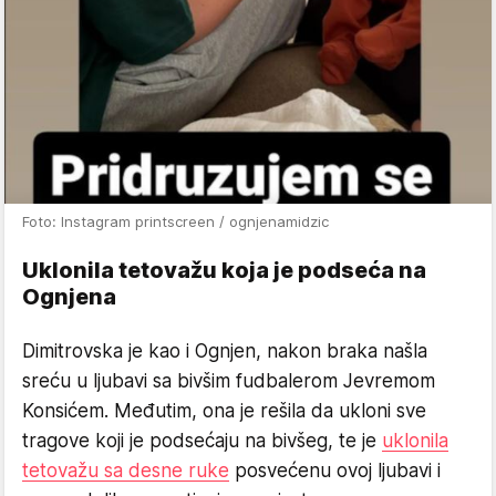
Foto: Instagram printscreen / ognjenamidzic
Uklonila tetovažu koja je podseća na
Ognjena
Dimitrovska je kao i Ognjen, nakon braka našla
sreću u ljubavi sa bivšim fudbalerom Jevremom
Konsićem. Međutim, ona je rešila da ukloni sve
tragove koji je podsećaju na bivšeg, te je
uklonila
tetovažu sa desne ruke
posvećenu ovoj ljubavi i