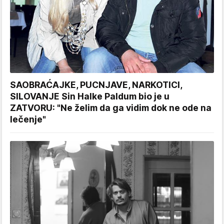
SAOBRAĆAJKE, PUCNJAVE, NARKOTICI,
SILOVANJE Sin Halke Paldum bio je u
ZATVORU: "Ne želim da ga vidim dok ne ode na
lečenje"