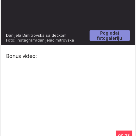
Pogledaj
Danijela Dimitrovska sa dečkom
fotogaleriju
Foto: Instagram/danijeladimitrovska
Bonus video:
00:38