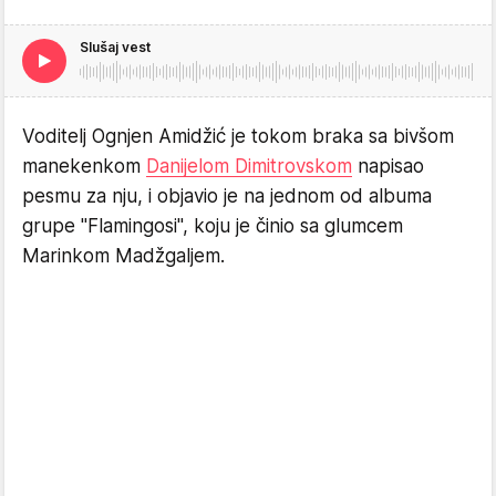
Slušaj vest
Voditelj Ognjen Amidžić je tokom braka sa bivšom
manekenkom
Danijelom Dimitrovskom
napisao
pesmu za nju, i objavio je na jednom od albuma
grupe "Flamingosi", koju je činio sa glumcem
Marinkom Madžgaljem.