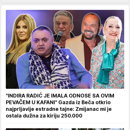
"INDIRA RADIĆ JE IMALA ODNOSE SA OVIM
PEVAČEM U KAFANI" Gazda iz Beča otkrio
najprljavije estradne tajne: Zmijanac mi je
ostala dužna za kiriju 250.000