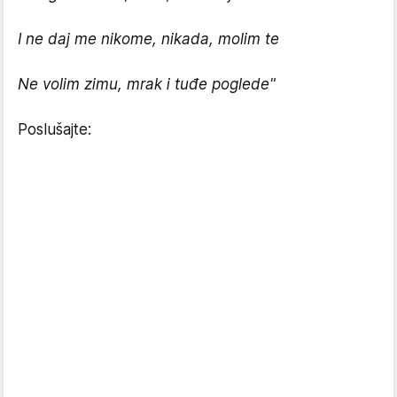
I ne daj me nikome, nikada, molim te
Ne volim zimu, mrak i tuđe poglede"
Poslušajte: