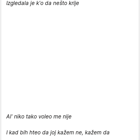
Izgledala je k'o da nešto krije
Al' niko tako voleo me nije
I kad bih hteo da joj kažem ne, kažem da