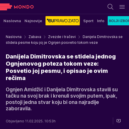
Naslovna
Najnovije
Sport
Info
Naslovna
Zabava
Zvezde i tračevi
Danijela Dimitrovska se
stidela pesme koju joj je Ognjen posvetio tokom veze
Danijela Dimitrovska se stidela jednog
Ognjenovog poteza tokom veze:
Posvetio joj pesmu, i opisao je ovim
rečima
Ognjen Amidžić i Danijela Dimitrovska stavili su
tačku na svoj brak i krenuli svojim putem, ipak,
postoji jedna stvar koju bi ona najradije
zaboravila.
Objavljeno 11.02.2025. 10:53h