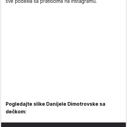
sve podelila sa pratiocima na instagramu.
Pogledajte slike Danijele Dimotrovske sa
dečkom: