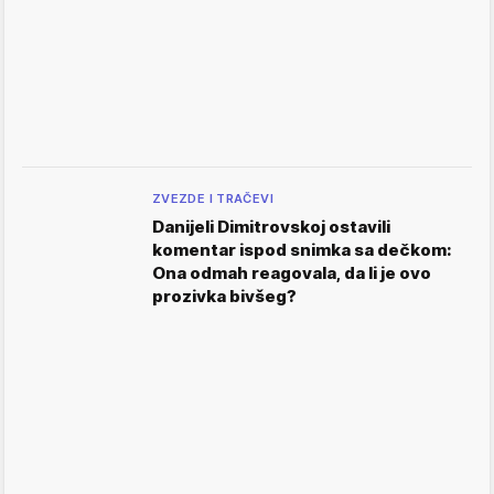
ZVEZDE I TRAČEVI
Danijeli Dimitrovskoj ostavili
komentar ispod snimka sa dečkom:
Ona odmah reagovala, da li je ovo
prozivka bivšeg?