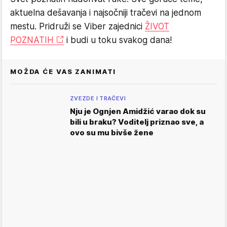
aktuelna dešavanja i najsočniji tračevi na jednom
mestu. Pridruži se Viber zajednici
ŽIVOT
POZNATIH
i budi u toku svakog dana!
MOŽDA ĆE VAS ZANIMATI
ZVEZDE I TRAČEVI
Nju je Ognjen Amidžić varao dok su
bili u braku? Voditelj priznao sve, a
ovo su mu bivše žene