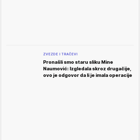
ZVEZDE I TRAČEVI
Pronašli smo staru sliku Mine
Naumović: Izgledala skroz drugačije,
ovo je odgovor da li je imala operacije