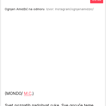
Ognjen Amidžić na odmoru
Izvor: Instagram/ognjenamidzic/
(MONDO/
M.C
.)
Svet poznatih nadohvat ruke. Sve goruće teme,