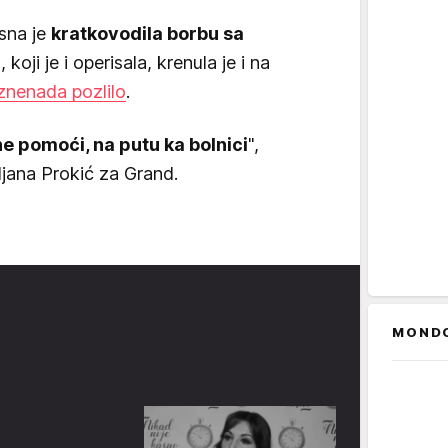
sna je
kratko
vodila borbu sa
a
, koji je i operisala, krenula je i na
 iznenada pozlilo
.
ne pomoći, na putu ka bolnici
",
iljana Prokić za Grand.
MOND