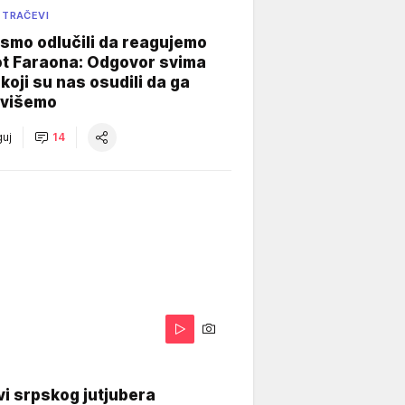
 TRAČEVI
smo odlučili da reagujemo
ot Faraona: Odgovor svima
koji su nas osudili da ga
višemo
uj
14
i srpskog jutjubera