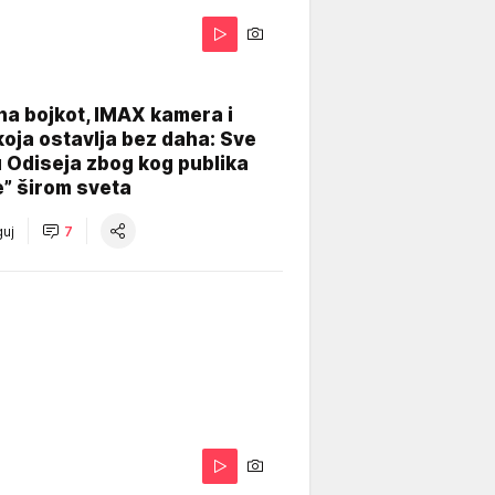
na bojkot, IMAX kamera i
koja ostavlja bez daha: Sve
u Odiseja zbog kog publika
e” širom sveta
uj
7