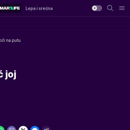
Lepa i srećna
oći na putu
 joj