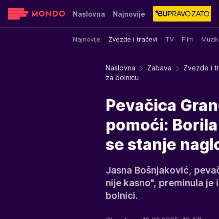
Naslovna
Najnovije
Najnovije
Zvezde i tračevi
TV
Film
Muzik
Sensa
Stvar ukusa
Yumama
Naslovna
Zabava
Zvezde i t
za bolnicu
Pevačica Gran
pomoći: Borila
se stanje nagl
Jasna Bošnjaković, pevač
nije kasno", preminula je 
bolnici.