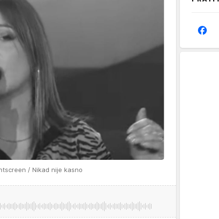
ntscreen / Nikad nije kasno