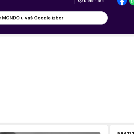
Komentariši
e MONDO u vaš Google izbor
PRATI