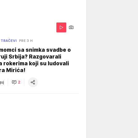
 TRAČEVI
PRE 3 H
 momci sa snimka svadbe o
uji Srbija? Razgovarali
 rokerima koji su ludovali
ra Mirića!
uj
2