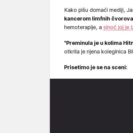
Kako pišu domaći mediji, Ja
kancerom limfnih čvorov
hemoterapije, a
sinoć joj je
"Preminula je u kolima Hit
otkrila je njena koleginica B
Prisetimo je se na sceni: