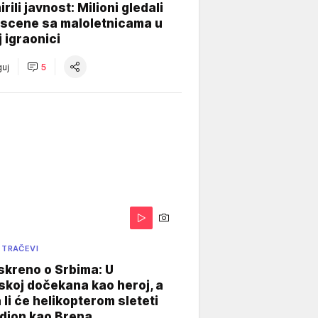
rili javnost: Milioni gledali
 scene sa maloletnicama u
j igraonici
uj
5
 TRAČEVI
skreno o Srbima: U
koj dočekana kao heroj, a
 li će helikopterom sleteti
dion kao Brena