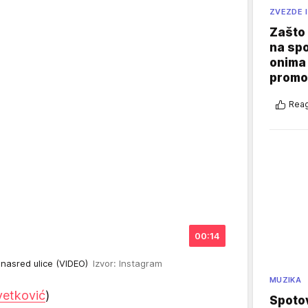
ZVEZDE I
Zašto 
na sp
onima 
promo
Reag
00:14
 nasred ulice (VIDEO)
Izvor: Instagram
MUZIKA
vetković
)
Spotov