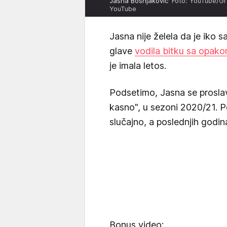
Jasna Bošnjaković
Foto: YouTube/Gr
YouTube
Jasna nije želela da je iko s
glave
vodila bitku sa opak
je imala letos.
Podsetimo, Jasna se proslav
kasno", u sezoni 2020/21. P
slučajno, a poslednjih godin
Bonus video: