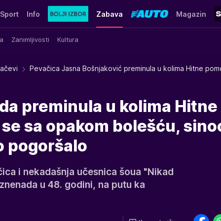
Sport
Info
Zabava
Magazin
a
Zanimljivosti
Kultura
račevi
Pevačica Jasna Bošnjaković preminula u kolima Hitne pom
da preminula u kolima Hitne
 se sa opakom bolešću, sinoć
o pogoršalo
ica i nekadašnja učesnica šoua "Nikad
iznenada u 48. godini, na putu ka