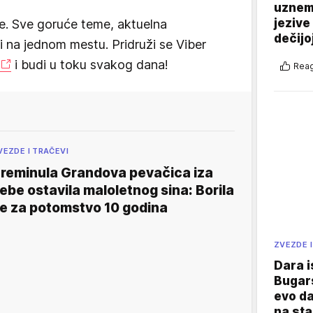
uznemi
jezive
e. Sve goruće teme, aktuelna
dečijo
vi na jednom mestu. Pridruži se Viber
i budi u toku svakog dana!
Reag
VEZDE I TRAČEVI
reminula Grandova pevačica iza
ebe ostavila maloletnog sina: Borila
e za potomstvo 10 godina
ZVEZDE I
Dara i
Bugars
evo da
na sta