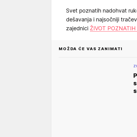
Svet poznatih nadohvat ruk
dešavanja i najsočniji trače
zajednici
ŽIVOT POZNATIH
MOŽDA ĆE VAS ZANIMATI
Z
P
s
s