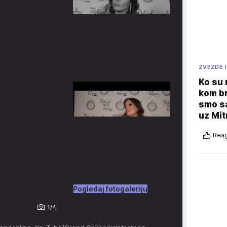
ZVEZDE I
Ko su
kom br
smo sa
uz Mit
Reag
Pogledaj fotogaleriju
1/4