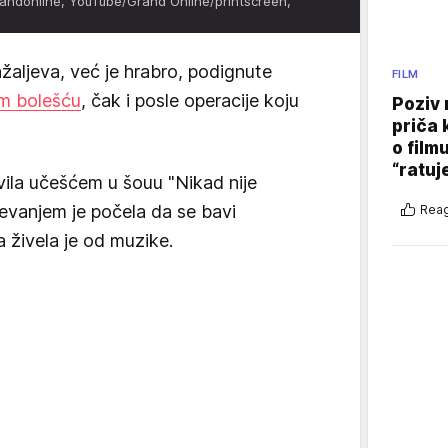
andonline, YouTube/Grand Online/printscreen,
ažaljeva, već je hrabro, podignute
FILM
om bolešću
, čak i posle operacije koju
Poziv 
priča 
o film
“ratuj
ila učešćem u šouu "Nikad nije
evanjem je počela da se bavi
Reag
a živela je od muzike.