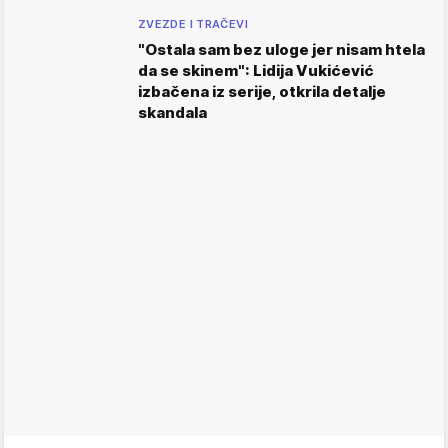
ZVEZDE I TRAČEVI
"Ostala sam bez uloge jer nisam htela
da se skinem": Lidija Vukićević
izbačena iz serije, otkrila detalje
skandala