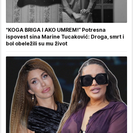
"KOGA BRIGA I AKO UMREM!“ Potresna
ispovest sina Marine Tucaković: Droga, smrt i
bol obeležili su mu život