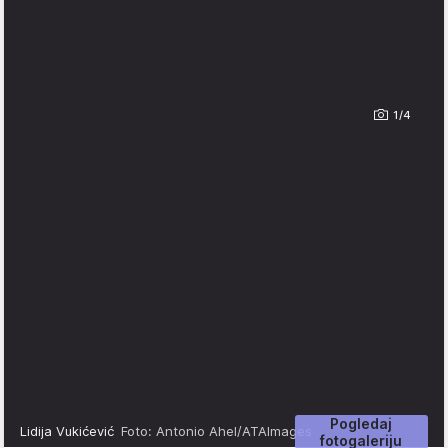
1/4
Pogledaj
Lidija Vukićević
Foto: Antonio Ahel/ATAImages
fotogaleriju