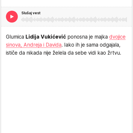
Slušaj vest
Glumica
Lidija Vukićević
ponosna je majka
dvojice
sinova, Andreja i Davida
. Iako ih je sama odgajala,
ističe da nikada nije želela da sebe vidi kao žrtvu.