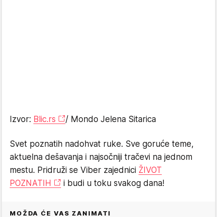
Izvor:
Blic.rs
/ Mondo Jelena Sitarica
Svet poznatih nadohvat ruke. Sve goruće teme,
aktuelna dešavanja i najsočniji tračevi na jednom
mestu. Pridruži se Viber zajednici
ŽIVOT
POZNATIH
i budi u toku svakog dana!
MOŽDA ĆE VAS ZANIMATI