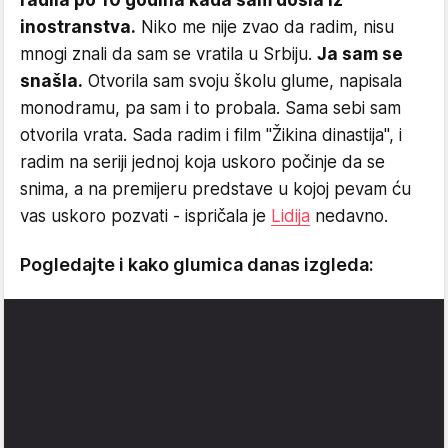
inostranstva.
Niko me nije zvao da radim, nisu
mnogi znali da sam se vratila u Srbiju.
Ja sam se
snašla.
Otvorila sam svoju školu glume, napisala
monodramu, pa sam i to probala. Sama sebi sam
otvorila vrata. Sada radim i film "Žikina dinastija", i
radim na seriji jednoj koja uskoro počinje da se
snima, a na premijeru predstave u kojoj pevam ću
vas uskoro pozvati - ispričala je
Lidija
nedavno.
Pogledajte i kako glumica danas izgleda: