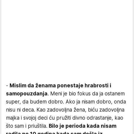
-
Mislim da ženama ponestaje hrabrosti i
samopouzdanja
. Meni je bio fokus da ja ostanem
super, da budem dobro. Ako ja nisam dobro, onda
nisu ni deca. Kao zadovoljna žena, biću zadovoljna
majka i svojoj deci ću pružiti divno odrastanje, kao
što sam i priuštila.
Bilo je perioda kada nisam
radila po 10 godina kada sam došla iz