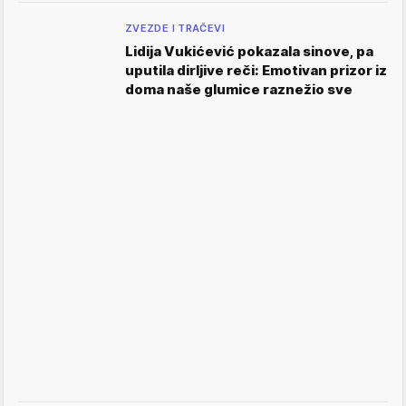
ZVEZDE I TRAČEVI
Lidija Vukićević pokazala sinove, pa
uputila dirljive reči: Emotivan prizor iz
doma naše glumice raznežio sve