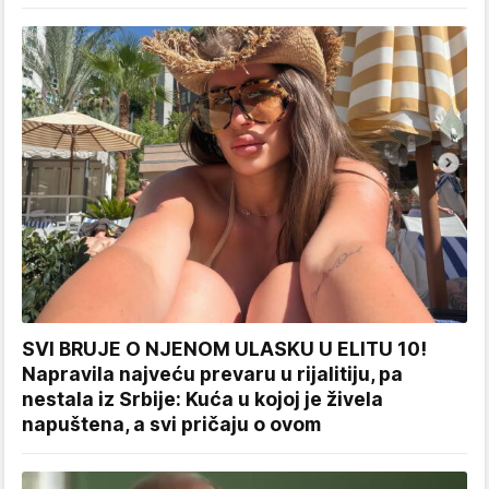
SVI BRUJE O NJENOM ULASKU U ELITU 10!
Napravila najveću prevaru u rijalitiju, pa
nestala iz Srbije: Kuća u kojoj je živela
napuštena, a svi pričaju o ovom