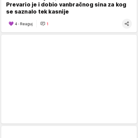
Prevario je i dobio vanbračnog sina za kog
se saznalo tek kasnije
4
·
Reaguj
1