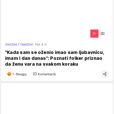
ZVEZDE I TRAČEVI
PRE 6 H
"Kada sam se oženio imao sam ljubavnicu,
imam i dan danas": Poznati folker priznao
da ženu vara na svakom koraku
1
·
Reaguj
Komentariši