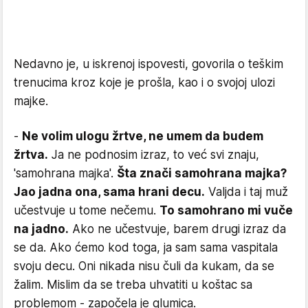
Nedavno je, u iskrenoj ispovesti, govorila o teškim
trenucima kroz koje je prošla, kao i o svojoj ulozi
majke.
-
Ne volim ulogu žrtve, ne umem da budem
žrtva.
Ja ne podnosim izraz, to već svi znaju,
'samohrana majka'.
Šta znači samohrana majka?
Jao jadna ona, sama hrani decu.
Valjda i taj muž
učestvuje u tome nečemu.
To samohrano mi vuče
na jadno.
Ako ne učestvuje, barem drugi izraz da
se da. Ako ćemo kod toga, ja sam sama vaspitala
svoju decu. Oni nikada nisu čuli da kukam, da se
žalim. Mislim da se treba uhvatiti u koštac sa
problemom - započela je glumica.