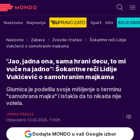
Naslovna
Najnovije
Sport
Info
Naslovna
Zabava
Zvezde i tračevi
Šokantne reči Lidije
Vukićević o samohranim majkama
"Jao, jadna ona, sama hrani decu, to mi
vuče na jadno": Šokantne reči Lidije
Vukićević o samohranim majkama
Glumica je podelila svoje mišljenje o terminu
"samohrana majka" i istakla da to nikada nije
volela.
Jelena Sitarica
Objavljeno 13.02.2025. 11:52h
Dodajte MONDO u vaš Google izbor