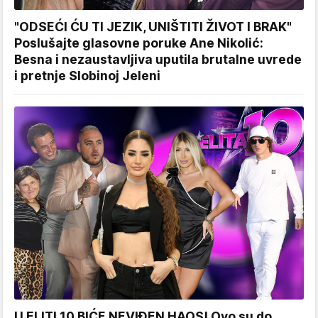
"ODSEĆI ĆU TI JEZIK, UNIŠTITI ŽIVOT I BRAK"
Poslušajte glasovne poruke Ane Nikolić:
Besna i nezaustavljiva uputila brutalne uvrede
i pretnje Slobinoj Jeleni
U ELITI 10 BIĆE NEVIĐEN HAOS! Ovo su do