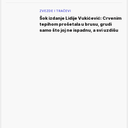
ZVEZDE I TRAČEVI
Šok izdanje Lidije Vukićević: Crvenim
tepihom prošetala u brusu, grudi
samo što joj ne ispadnu, a svi uzdišu