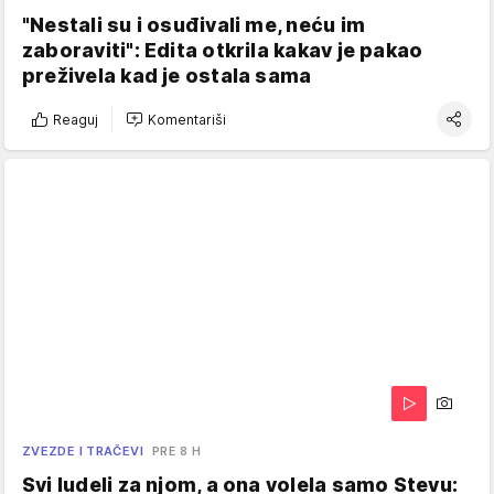
"Nestali su i osuđivali me, neću im
zaboraviti": Edita otkrila kakav je pakao
preživela kad je ostala sama
Reaguj
Komentariši
ZVEZDE I TRAČEVI
PRE 8 H
Svi ludeli za njom, a ona volela samo Stevu: