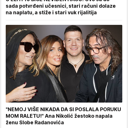
sada potvrđeni učesnici, stari računi dolaze
na naplatu, a stiže i stari vuk rijalitija
"NEMOJ VIŠE NIKADA DA SI POSLALA PORUKU
MOM RALETU!" Ana Nikolić žestoko napala
ženu Slobe Radanovića