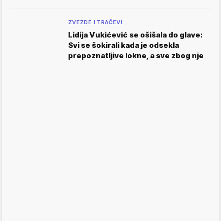
ZVEZDE I TRAČEVI
Lidija Vukićević se ošišala do glave:
Svi se šokirali kada je odsekla
prepoznatljive lokne, a sve zbog nje