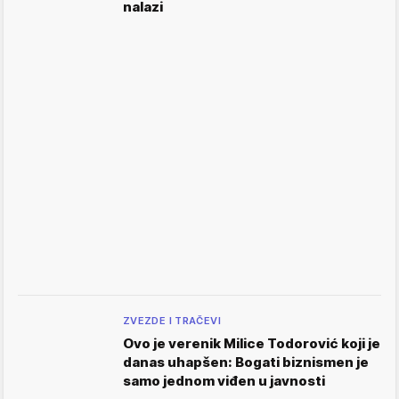
nalazi
ZVEZDE I TRAČEVI
Ovo je verenik Milice Todorović koji je
danas uhapšen: Bogati biznismen je
samo jednom viđen u javnosti