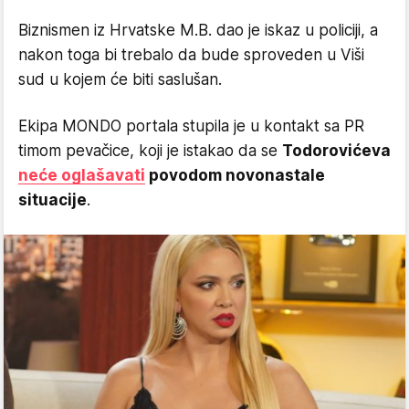
Biznismen iz Hrvatske M.B. dao je iskaz u policiji, a
nakon toga bi trebalo da bude sproveden u Viši
sud u kojem će biti saslušan.
Ekipa MONDO portala stupila je u kontakt sa PR
timom pevačice, koji je istakao da se
Todorovićeva
neće oglašavati
povodom novonastale
situacije
.