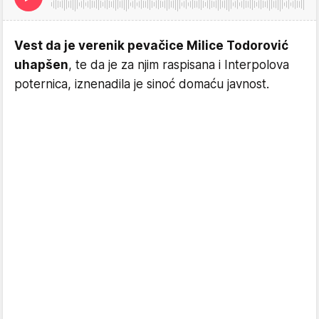
Vest da je verenik pevačice Milice Todorović
uhapšen
, te da je za njim raspisana i Interpolova
poternica, iznenadila je sinoć domaću javnost.