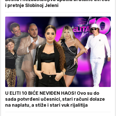
i pretnje Slobinoj Jeleni
U ELITI 10 BIĆE NEVIĐEN HAOS! Ovo su do
sada potvrđeni učesnici, stari računi dolaze
na naplatu, a stiže i stari vuk rijalitija