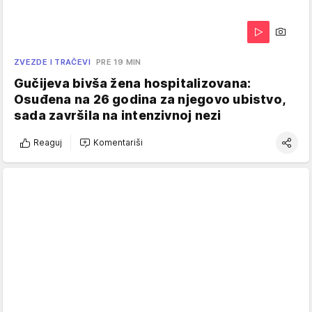
ZVEZDE I TRAČEVI
PRE 19 MIN
Gučijeva bivša žena hospitalizovana:
Osuđena na 26 godina za njegovo ubistvo,
sada završila na intenzivnoj nezi
Reaguj
Komentariši