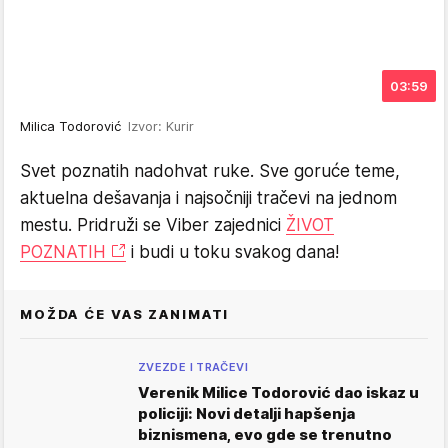
03:59
Milica Todorović
Izvor: Kurir
Svet poznatih nadohvat ruke. Sve goruće teme,
aktuelna dešavanja i najsočniji tračevi na jednom
mestu. Pridruži se Viber zajednici
ŽIVOT
POZNATIH
i budi u toku svakog dana!
MOŽDA ĆE VAS ZANIMATI
ZVEZDE I TRAČEVI
Verenik Milice Todorović dao iskaz u
policiji: Novi detalji hapšenja
biznismena, evo gde se trenutno