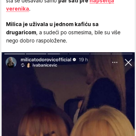
šta se dešavalo samo
par sati pre
hapšenja
verenika
.
Milica je uživala u jednom kafiću sa
drugaricom
, a sudeći po osmesima, bile su više
nego dobro raspoložene.