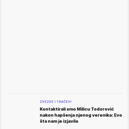
ZVEZDE I TRAČEVI
Kontaktirali smo Milicu Todorović
nakon hapšenja njenog verenika: Evo
šta nam je izjavila