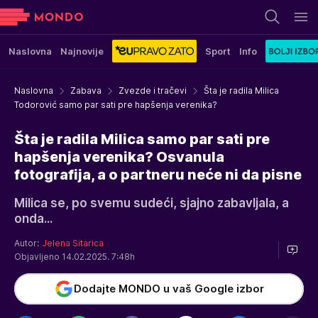
Naslovna
Najnovije
Sport
Info
Naslovna
Zabava
Zvezde i tračevi
Šta je radila Milica
Todorović samo par sati pre hapšenja verenika?
Šta je radila Milica samo par sati pre
hapšenja verenika? Osvanula
fotografija, a o partneru neće ni da pisne
Milica se, po svemu sudeći, sjajno zabavljala, a
onda...
Autor:
Jelena Sitarica
Objavljeno 14.02.2025. 7:48h
Dodajte MONDO u vaš Google izbor