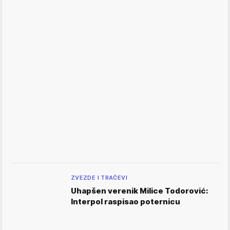
ZVEZDE I TRAČEVI
Uhapšen verenik Milice Todorović:
Interpol raspisao poternicu