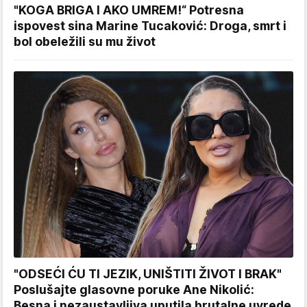
"KOGA BRIGA I AKO UMREM!“ Potresna
ispovest sina Marine Tucaković: Droga, smrt i
bol obeležili su mu život
"ODSEĆI ĆU TI JEZIK, UNIŠTITI ŽIVOT I BRAK"
Poslušajte glasovne poruke Ane Nikolić:
Besna i nezaustavljiva uputila brutalne uvrede