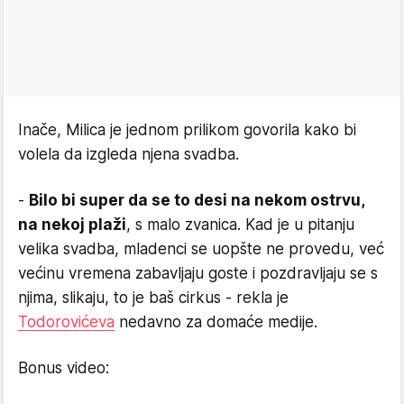
Inače, Milica je jednom prilikom govorila kako bi
volela da izgleda njena svadba.
-
Bilo bi super da se to desi na nekom ostrvu,
na nekoj plaži
, s malo zvanica. Kad je u pitanju
velika svadba, mladenci se uopšte ne provedu, već
većinu vremena zabavljaju goste i pozdravljaju se s
njima, slikaju, to je baš cirkus - rekla je
Todorovićeva
nedavno za domaće medije.
Bonus video: