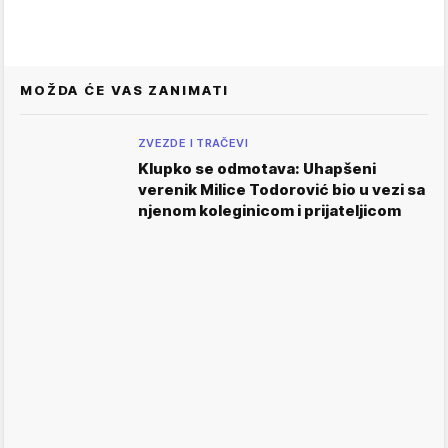
MOŽDA ĆE VAS ZANIMATI
ZVEZDE I TRAČEVI
Klupko se odmotava: Uhapšeni
verenik Milice Todorović bio u vezi sa
njenom koleginicom i prijateljicom