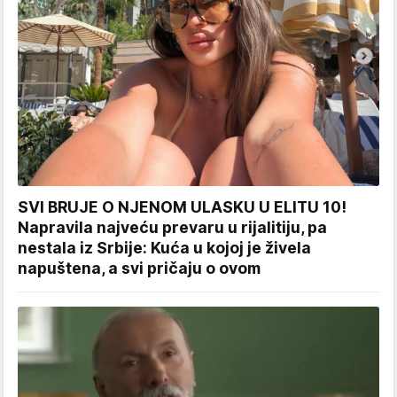
SVI BRUJE O NJENOM ULASKU U ELITU 10!
Napravila najveću prevaru u rijalitiju, pa
nestala iz Srbije: Kuća u kojoj je živela
napuštena, a svi pričaju o ovom