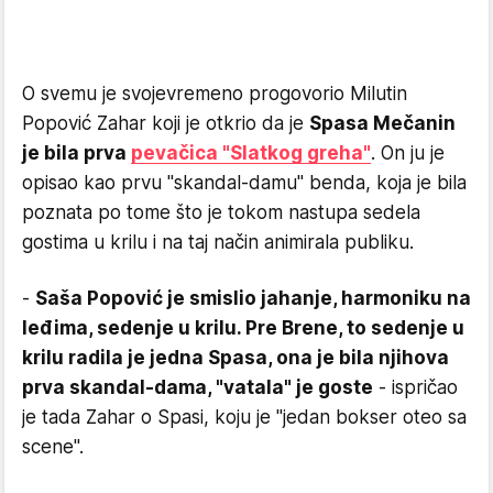
O svemu je svojevremeno progovorio Milutin
Popović Zahar koji je otkrio da je
Spasa Mečanin
je bila prva
pevačica "Slatkog greha"
. On ju je
opisao kao prvu "skandal-damu" benda, koja je bila
poznata po tome što je tokom nastupa sedela
gostima u krilu i na taj način animirala publiku.
-
Saša Popović je smislio jahanje, harmoniku na
leđima, sedenje u krilu. Pre Brene, to sedenje u
krilu radila je jedna Spasa, ona je bila njihova
prva skandal-dama, "vatala" je goste
- ispričao
je tada Zahar o Spasi, koju je "jedan bokser oteo sa
scene".