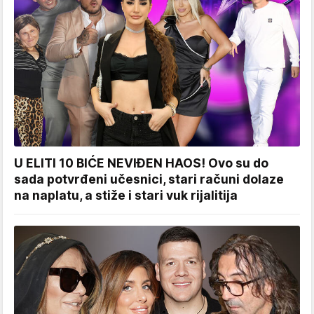
U ELITI 10 BIĆE NEVIĐEN HAOS! Ovo su do
sada potvrđeni učesnici, stari računi dolaze
na naplatu, a stiže i stari vuk rijalitija