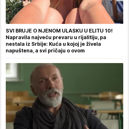
SVI BRUJE O NJENOM ULASKU U ELITU 10!
Napravila najveću prevaru u rijalitiju, pa
nestala iz Srbije: Kuća u kojoj je živela
napuštena, a svi pričaju o ovom