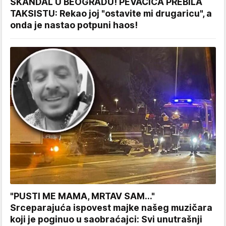
SKANDAL U BEOGRADU! PEVAČICA PREBILA
TAKSISTU: Rekao joj "ostavite mi drugaricu", a
onda je nastao potpuni haos!
"PUSTI ME MAMA, MRTAV SAM..."
Srceparajuća ispovest majke našeg muzičara
koji je poginuo u saobraćajci: Svi unutrašnji