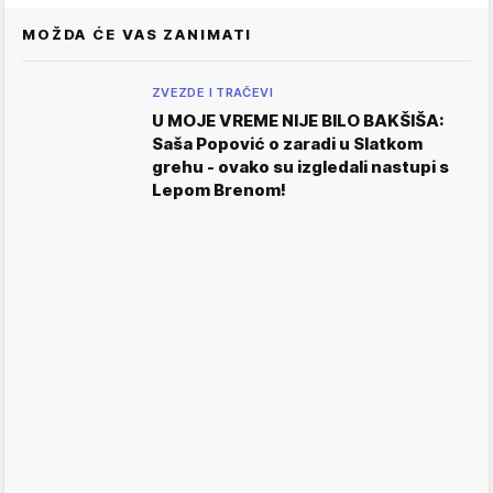
MOŽDA ĆE VAS ZANIMATI
ZVEZDE I TRAČEVI
U MOJE VREME NIJE BILO BAKŠIŠA:
Saša Popović o zaradi u Slatkom
grehu - ovako su izgledali nastupi s
Lepom Brenom!