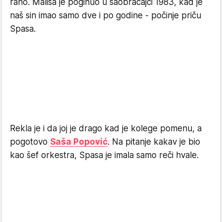
rano. Mališa je poginuo u saobraćajci 1983, kad je
naš sin imao samo dve i po godine - počinje priču
Spasa.
Rekla je i da joj je drago kad je kolege pomenu, a
pogotovo
Saša Popović
. Na pitanje kakav je bio
kao šef orkestra, Spasa je imala samo reči hvale.