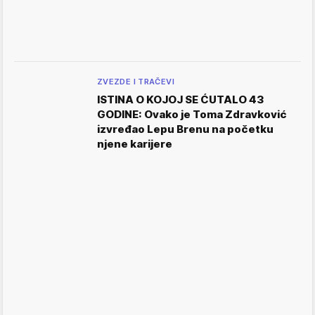
ZVEZDE I TRAČEVI
ISTINA O KOJOJ SE ĆUTALO 43
GODINE: Ovako je Toma Zdravković
izvređao Lepu Brenu na početku
njene karijere