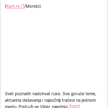
(
Kurir.rs
/Mondo)
Svet poznatih nadohvat ruke. Sve goruće teme,
aktuelna dešavanja i najsočniji tračevi na jednom
mestu. Pridruži se Viber zajednici
ŽIVOT