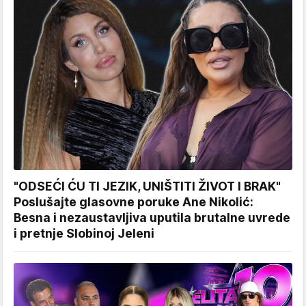
"ODSEĆI ĆU TI JEZIK, UNIŠTITI ŽIVOT I BRAK"
Poslušajte glasovne poruke Ane Nikolić:
Besna i nezaustavljiva uputila brutalne uvrede
i pretnje Slobinoj Jeleni