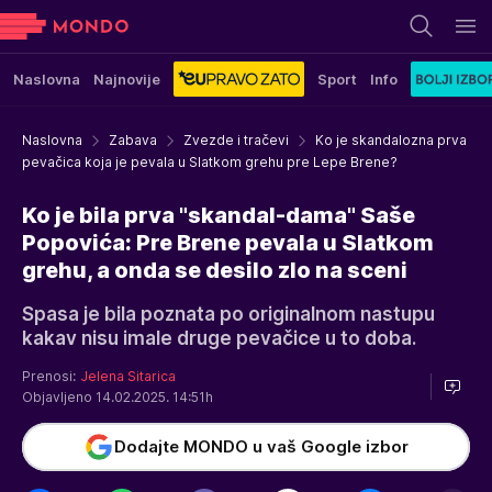
Naslovna
Najnovije
Sport
Info
Naslovna
Zabava
Zvezde i tračevi
Ko je skandalozna prva
pevačica koja je pevala u Slatkom grehu pre Lepe Brene?
Ko je bila prva "skandal-dama" Saše
Popovića: Pre Brene pevala u Slatkom
grehu, a onda se desilo zlo na sceni
Spasa je bila poznata po originalnom nastupu
kakav nisu imale druge pevačice u to doba.
Prenosi:
Jelena Sitarica
Objavljeno 14.02.2025. 14:51h
Dodajte MONDO u vaš Google izbor