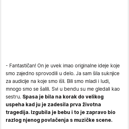
- Fantastičan! On je uvek imao originalne ideje koje
smo zajedno sprovodili u delo. Ja sam šila suknjice
za audicije na koje smo išli. Bili smo mladi i ludi,
mnogo smo se šalili. Svi u bendu su me gledali kao
sestru.
Spasa je bila na korak do velikog
uspeha kad ju je zadesila prva životna
tragedija. Izgubila je bebu i to je zapravo bio
razlog njenog povlačenja s muzičke scene.