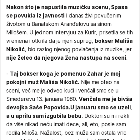
Nakon što je napustila muzičku scenu, Spasa
se povukla iz javnosti
i danas živi povučenim
životom u Banatskom Aranđelovu sa sinom
Milošem. U jednom intervjuu za Kurir, prisetila se tih
vremena i otkrila da je njen suprug,
bokser Mališa
Nikolić
, bio razlog njenog povlačenja iz muzike, jer
nije želeo da njegova žena nastupa na sceni
.
-
Taj bokser koga je pomenuo Zahar je moj
pokojni muž Mališa Nikolić.
Nije me oteo na
sceni, već me je odveo kući i venčali smo se u
Smederevu 13. januara 1980.
Venčala me je bivša
devojka Saše Popovića.
U januaru smo se uzeli,
a u aprilu sam izgubila bebu
. Doktori su mi rekli
da više nikad neću imati dece, ali, eto, posle sam
rodila Miloša. Nažalost, bez muža sam ostala vrlo