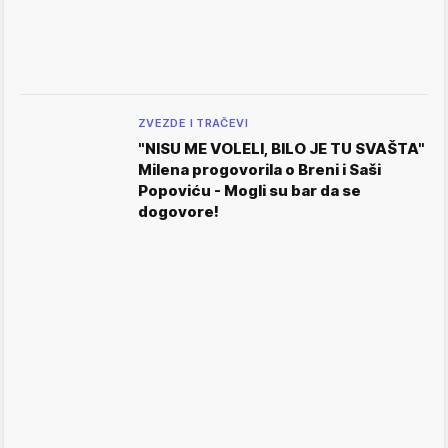
ZVEZDE I TRAČEVI
"NISU ME VOLELI, BILO JE TU SVAŠTA"
Milena progovorila o Breni i Saši
Popoviću - Mogli su bar da se
dogovore!