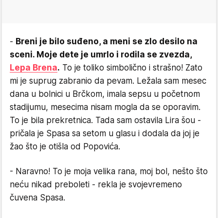
-
Breni je bilo suđeno, a meni se zlo desilo na
sceni. Moje dete je umrlo i rodila se zvezda,
Lepa Brena
.
To je toliko simbolično i strašno! Zato
mi je suprug zabranio da pevam. Ležala sam mesec
dana u bolnici u Brčkom, imala sepsu u početnom
stadijumu, mesecima nisam mogla da se oporavim.
To je bila prekretnica. Tada sam ostavila Lira šou -
pričala je Spasa sa setom u glasu i dodala da joj je
žao što je otišla od Popovića.
- Naravno! To je moja velika rana, moj bol, nešto što
neću nikad preboleti - rekla je svojevremeno
čuvena Spasa.