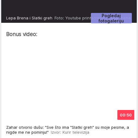
Pogledaj
Lepa Brena i Slatki greh
Foto: Youtube printscreen / Lepa Brena
fotogaleriju
Bonus video:
00:50
Zahar otvorio dušu: "Sve što ima "Slatki greh" su moje pesme, a
nigde me ne pominju!"
Izvor: Kurir televizija