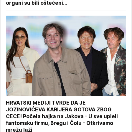
organi su bili oštećeni...
HRVATSKI MEDIJI TVRDE DA JE
JOZINOVIĆEVA KARIJERA GOTOVA ZBOG
CECE! Počela hajka na Jakova - U sve upleli
fantomsku firmu, Bregu i Čolu - Otkrivamo
mrežu laži