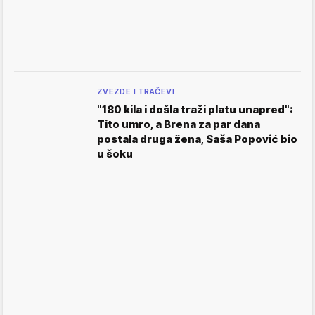
ZVEZDE I TRAČEVI
"180 kila i došla traži platu unapred":
Tito umro, a Brena za par dana
postala druga žena, Saša Popović bio
u šoku