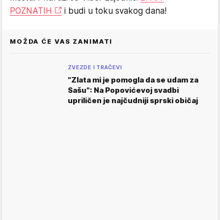
POZNATIH
i budi u toku svakog dana!
MOŽDA ĆE VAS ZANIMATI
ZVEZDE I TRAČEVI
"Zlata mi je pomogla da se udam za
Sašu": Na Popovićevoj svadbi
upriličen je najčudniji sprski običaj