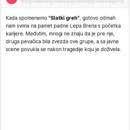
Kada spomenemo
"Slatki greh"
, gotovo odmah
nam svima na pamet padne Lepa Brena s početka
karijere. Međutim, mnogi ne znaju da je pre nje,
druga pevačica bila zvezda ove grupe, a sa javne
scene povukla se nakon tragedije koju je doživela.