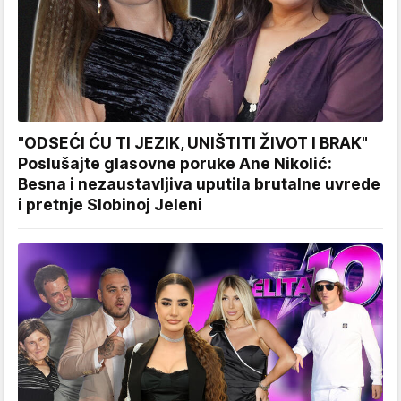
"ODSEĆI ĆU TI JEZIK, UNIŠTITI ŽIVOT I BRAK"
Poslušajte glasovne poruke Ane Nikolić:
Besna i nezaustavljiva uputila brutalne uvrede
i pretnje Slobinoj Jeleni