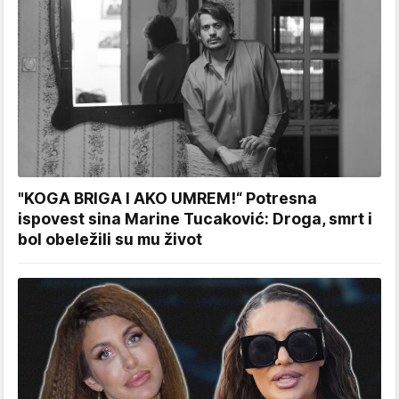
"KOGA BRIGA I AKO UMREM!“ Potresna
ispovest sina Marine Tucaković: Droga, smrt i
bol obeležili su mu život