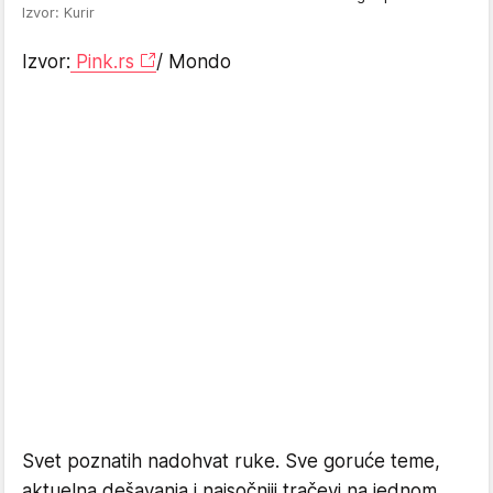
Izvor: Kurir
Izvor:
Pink.rs
/ Mondo
Svet poznatih nadohvat ruke. Sve goruće teme,
aktuelna dešavanja i najsočniji tračevi na jednom