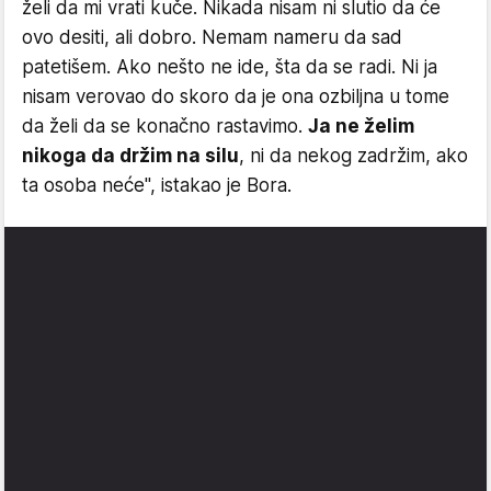
želi da mi vrati kuče. Nikada nisam ni slutio da će
ovo desiti, ali dobro. Nemam nameru da sad
patetišem. Ako nešto ne ide, šta da se radi. Ni ja
nisam verovao do skoro da je ona ozbiljna u tome
da želi da se konačno rastavimo.
Ja ne želim
nikoga da držim na silu
, ni da nekog zadržim, ako
ta osoba neće", istakao je Bora.