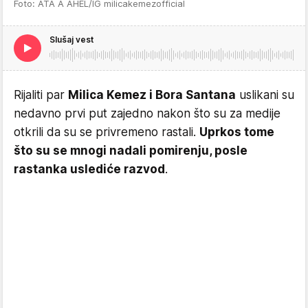
Foto: ATA A AHEL/IG milicakemezofficial
Slušaj vest
Rijaliti par
Milica Kemez i Bora Santana
uslikani su
nedavno prvi put zajedno nakon što su za medije
otkrili da su se privremeno rastali.
Uprkos tome
što su se mnogi nadali pomirenju, posle
rastanka uslediće razvod
.