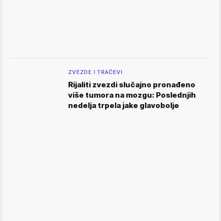
ZVEZDE I TRAČEVI
Rijaliti zvezdi slučajno pronađeno
više tumora na mozgu: Poslednjih
nedelja trpela jake glavobolje