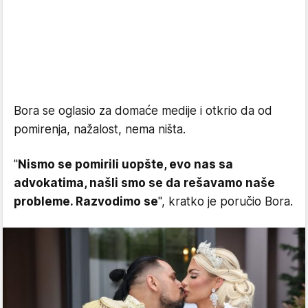
Bora se oglasio za domaće medije i otkrio da od
pomirenja, nažalost, nema ništa.
"
Nismo se pomirili uopšte, evo nas sa
advokatima, našli smo se da rešavamo naše
probleme. Razvodimo se
", kratko je poručio Bora.