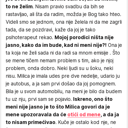
to ne želim
. Nisam pravio svadbu da bih se
rastavljao, ali šta da radim, možda je Bog tako hteo.
Videli smo se jednom, ona nije želela ni da me zagrli
tada, da se pozdravi, kaže da joj je tako
psihoterapeut rekao.
Mojoj porodici ništa nije
jasno, kako da im bude, kad ni meni nije?!
Ona je
ta koja ne želi sada ni da radi sa mnom emisije . Što
se mene tičem nemam problem s tim, ako je njoj
problem, onda dobro. Neki ljudi su u šoku, neki
nisu. Milica je imala udes pre dve nedelje, udario ju
je autobus, a ja sam prvi došao da joj pomognem.
Bila je u svom automobilu, na meni je bilo da budem
tu uz nju, prvi sam se pojavio.
Iskreno, ono što
meni nije jasno je to što Milica govori da je
mene upozoravala da će
otići od mene
, a da ja
to nisam primećivao
. Kuče je ostalo kod nje, ne