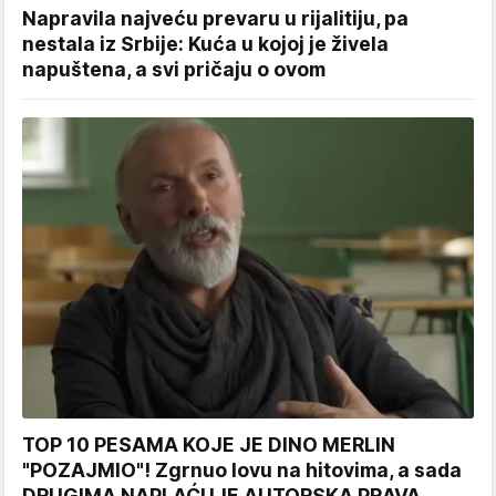
Napravila najveću prevaru u rijalitiju, pa
nestala iz Srbije: Kuća u kojoj je živela
napuštena, a svi pričaju o ovom
TOP 10 PESAMA KOJE JE DINO MERLIN
"POZAJMIO"! Zgrnuo lovu na hitovima, a sada
DRUGIMA NAPLAĆUJE AUTORSKA PRAVA