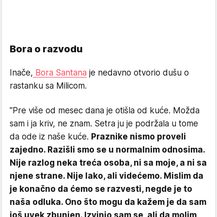
Bora o razvodu
Inače,
Bora Santana
je nedavno otvorio dušu o
rastanku sa Milicom.
"Pre više od mesec dana je otišla od kuće. Možda
sam i ja kriv, ne znam. Setra ju je podržala u tome
da ode iz naše kuće.
Praznike nismo proveli
zajedno. Razišli smo se u normalnim odnosima.
Nije razlog neka treća osoba, ni sa moje, a ni sa
njene strane. Nije lako, ali videćemo. Mislim da
je konačno da ćemo se razvesti, negde je to
naša odluka. Ono što mogu da kažem je da sam
još uvek zbunjen. Izvinio sam se, ali da molim,