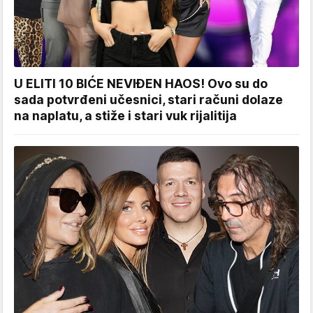
U ELITI 10 BIĆE NEVIĐEN HAOS! Ovo su do
sada potvrđeni učesnici, stari računi dolaze
na naplatu, a stiže i stari vuk rijalitija