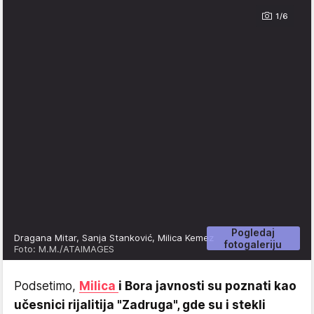
1/6
Pogledaj
Dragana Mitar, Sanja Stanković, Milica Kemez
fotogaleriju
Foto: M.M./ATAIMAGES
Podsetimo,
Milica
i Bora javnosti su poznati kao
učesnici rijalitija "Zadruga", gde su i stekli