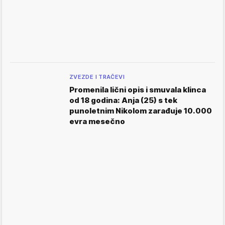
ZVEZDE I TRAČEVI
Promenila lični opis i smuvala klinca
od 18 godina: Anja (25) s tek
punoletnim Nikolom zarađuje 10.000
evra mesečno