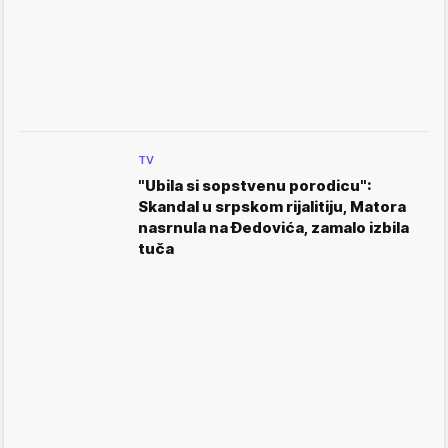
TV
"Ubila si sopstvenu porodicu":
Skandal u srpskom rijalitiju, Matora
nasrnula na Đedovića, zamalo izbila
tuča