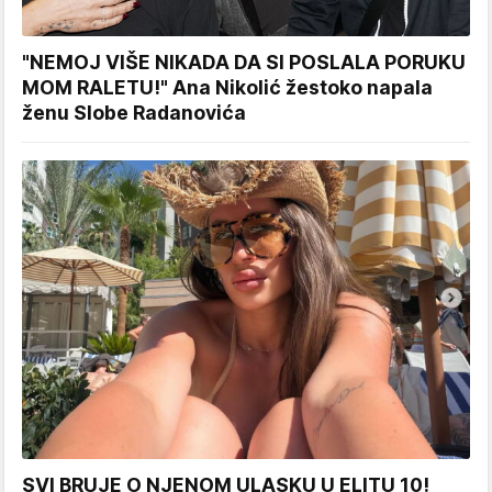
"NEMOJ VIŠE NIKADA DA SI POSLALA PORUKU
MOM RALETU!" Ana Nikolić žestoko napala
ženu Slobe Radanovića
SVI BRUJE O NJENOM ULASKU U ELITU 10!