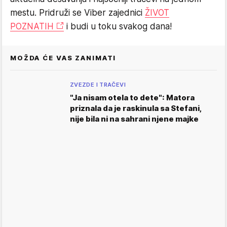
mestu. Pridruži se Viber zajednici
ŽIVOT
POZNATIH
i budi u toku svakog dana!
MOŽDA ĆE VAS ZANIMATI
ZVEZDE I TRAČEVI
"Ja nisam otela to dete": Matora
priznala da je raskinula sa Stefani,
nije bila ni na sahrani njene majke