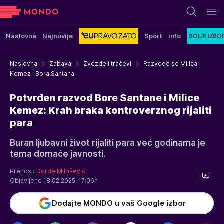
Naslovna
Najnovije
Sport
Info
Naslovna
Zabava
Zvezde i tračevi
Razvode se Milica
Kemez i Bora Santana
Potvrđen razvod Bore Santane i Milice
Kemez: Krah braka kontroverznog rijaliti
para
Buran ljubavni život rijaliti para već godinama je
tema domaće javnosti.
Prenosi:
Đorđe Milošević
Objavljeno 18.02.2025. 17:06h
Dodajte MONDO u vaš Google izbor