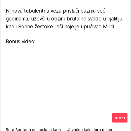
Njihova tubulentna veza privlači pažnju već
godinama, uzevši u obzir i brutalne svađe u rijalitiju,
kao i Borine žestoke reči koje je upućivao Milici.
Bonus video:
00:21
Bora Santana se kocka u kazinu! Uhvaćen kako igra poker!