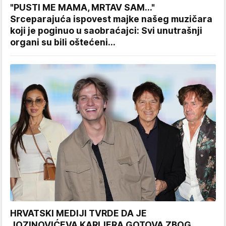
"PUSTI ME MAMA, MRTAV SAM..."
Srceparajuća ispovest majke našeg muzičara
koji je poginuo u saobraćajci: Svi unutrašnji
organi su bili oštećeni...
HRVATSKI MEDIJI TVRDE DA JE
JOZINOVIĆEVA KARIJERA GOTOVA ZBOG