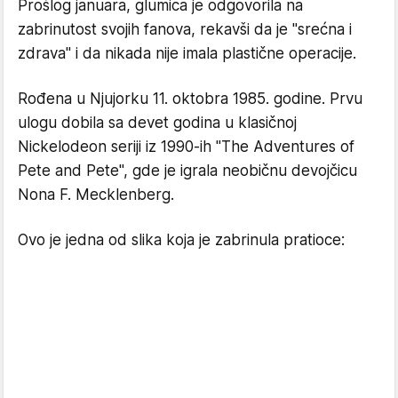
Prošlog januara, glumica je odgovorila na
zabrinutost svojih fanova, rekavši da je "srećna i
zdrava" i da nikada nije imala plastične operacije.
Rođena u Njujorku 11. oktobra 1985. godine. Prvu
ulogu dobila sa devet godina u klasičnoj
Nickelodeon seriji iz 1990-ih "The Adventures of
Pete and Pete", gde je igrala neobičnu devojčicu
Nona F. Mecklenberg.
Ovo je jedna od slika koja je zabrinula pratioce: