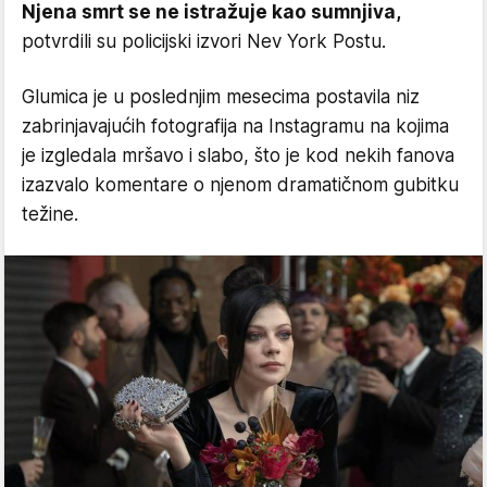
Njena smrt se ne istražuje kao sumnjiva,
potvrdili su policijski izvori Nev York Postu.
Glumica je u poslednjim mesecima postavila niz
zabrinjavajućih fotografija na Instagramu na kojima
je izgledala mršavo i slabo, što je kod nekih fanova
izazvalo komentare o njenom dramatičnom gubitku
težine.