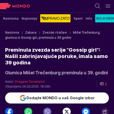
Naslovna
Najnovije
Sport
Info
Naslovna
Zabava
Zvezde i tračevi
Mišel Trečenburg,
glumica iz Gossip girl, preminula u 39 godini
Preminula zvezda serije "Gossip girl":
Našli zabrinjavajuće poruke, imala samo
39 godina
Glumica Mišel Trečenburg preminula u 39. godini
Autor:
Dragana Tomašević
2
Objavljeno 26.02.2025. 18:39h
Dodajte MONDO u vaš Google izbor