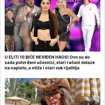
U ELITI 10 BIĆE NEVIĐEN HAOS! Ovo su do
sada potvrđeni učesnici, stari računi dolaze
na naplatu, a stiže i stari vuk rijalitija