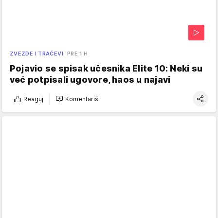
ZVEZDE I TRAČEVI
PRE 1 H
Pojavio se spisak učesnika Elite 10: Neki su
već potpisali ugovore, haos u najavi
Reaguj
Komentariši