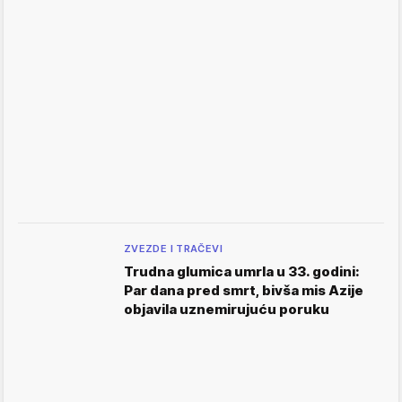
ZVEZDE I TRAČEVI
Trudna glumica umrla u 33. godini:
Par dana pred smrt, bivša mis Azije
objavila uznemirujuću poruku