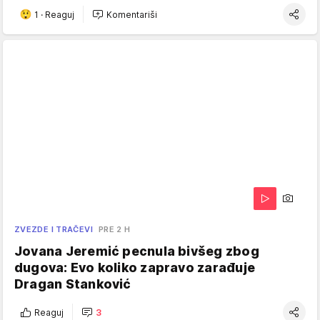
1
·
Reaguj
Komentariši
ZVEZDE I TRAČEVI
PRE 2 H
Jovana Jeremić pecnula bivšeg zbog
dugova: Evo koliko zapravo zarađuje
Dragan Stanković
Reaguj
3