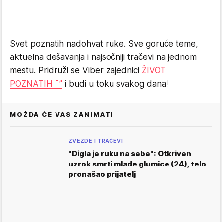
Svet poznatih nadohvat ruke. Sve goruće teme,
aktuelna dešavanja i najsočniji tračevi na jednom
mestu. Pridruži se Viber zajednici
ŽIVOT
POZNATIH
i budi u toku svakog dana!
MOŽDA ĆE VAS ZANIMATI
ZVEZDE I TRAČEVI
"Digla je ruku na sebe": Otkriven
uzrok smrti mlade glumice (24), telo
pronašao prijatelj