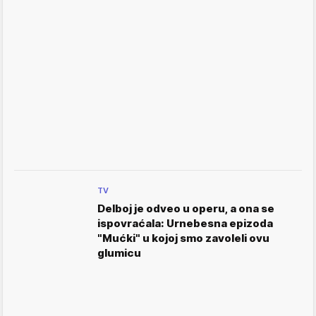
TV
Delboj je odveo u operu, a ona se
ispovraćala: Urnebesna epizoda
"Mućki" u kojoj smo zavoleli ovu
glumicu