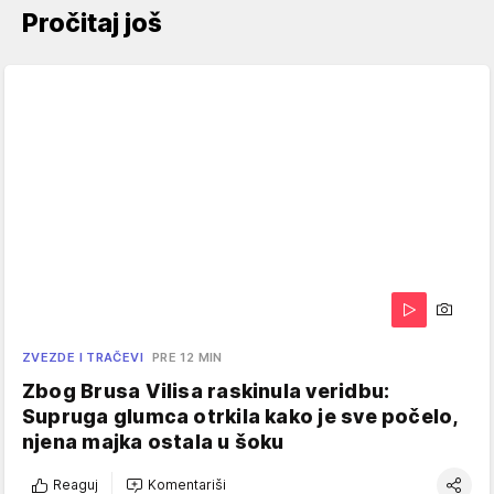
Pročitaj još
ZVEZDE I TRAČEVI
PRE 12 MIN
Zbog Brusa Vilisa raskinula veridbu:
Supruga glumca otrkila kako je sve počelo,
njena majka ostala u šoku
Reaguj
Komentariši