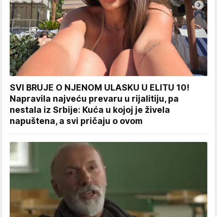
SVI BRUJE O NJENOM ULASKU U ELITU 10!
Napravila najveću prevaru u rijalitiju, pa
nestala iz Srbije: Kuća u kojoj je živela
napuštena, a svi pričaju o ovom