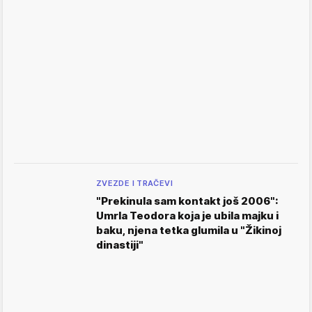
ZVEZDE I TRAČEVI
"Prekinula sam kontakt još 2006":
Umrla Teodora koja je ubila majku i
baku, njena tetka glumila u "Žikinoj
dinastiji"