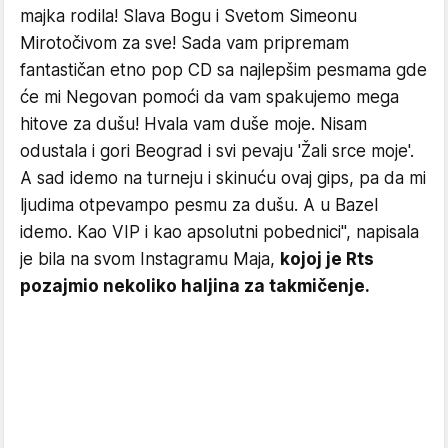
majka rodila! Slava Bogu i Svetom Simeonu
Mirotočivom za sve! Sada vam pripremam
fantastičan etno pop CD sa najlepšim pesmama gde
će mi Negovan pomoći da vam spakujemo mega
hitove za dušu! Hvala vam duše moje. Nisam
odustala i gori Beograd i svi pevaju 'Žali srce moje'.
A sad idemo na turneju i skinuću ovaj gips, pa da mi
ljudima otpevampo pesmu za dušu. A u Bazel
idemo. Kao VIP i kao apsolutni pobednici", napisala
je bila na svom Instagramu Maja,
kojoj je Rts
pozajmio nekoliko haljina za takmičenje.