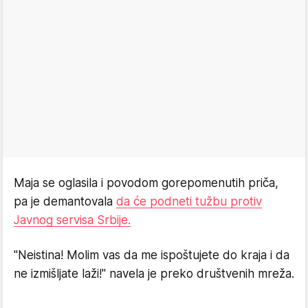
Maja se oglasila i povodom gorepomenutih priča,
pa je demantovala
da će podneti tužbu protiv
Javnog servisa Srbije.
"Neistina! Molim vas da me ispoštujete do kraja i da
ne izmišljate laži!" navela je preko društvenih mreža.