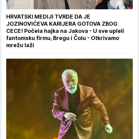
HRVATSKI MEDIJI TVRDE DA JE
JOZINOVIĆEVA KARIJERA GOTOVA ZBOG
CECE! Počela hajka na Jakova - U sve upleli
fantomsku firmu, Bregu i Čolu - Otkrivamo
mrežu laži