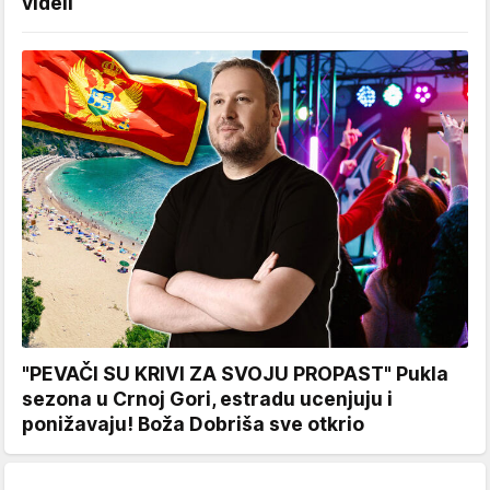
videli
"PEVAČI SU KRIVI ZA SVOJU PROPAST" Pukla
sezona u Crnoj Gori, estradu ucenjuju i
ponižavaju! Boža Dobriša sve otkrio