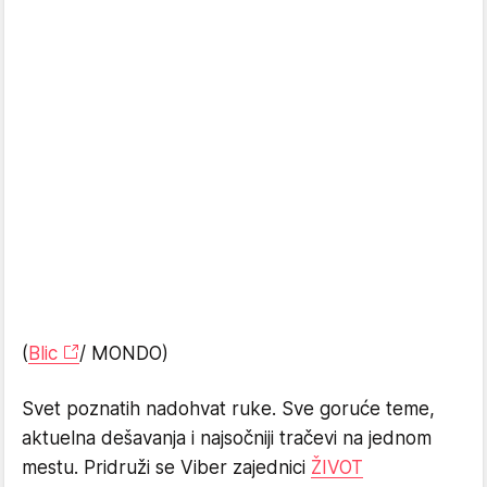
(
Blic
/ MONDO)
Svet poznatih nadohvat ruke. Sve goruće teme,
aktuelna dešavanja i najsočniji tračevi na jednom
mestu. Pridruži se Viber zajednici
ŽIVOT