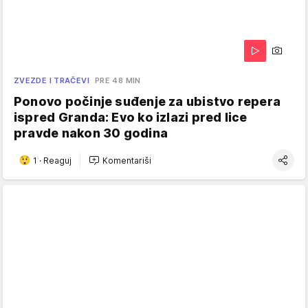
ZVEZDE I TRAČEVI
PRE 48 MIN
Ponovo počinje suđenje za ubistvo repera
ispred Granda: Evo ko izlazi pred lice
pravde nakon 30 godina
1
·
Reaguj
Komentariši