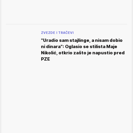
ZVEZDE I TRAČEVI
"Uradio sam stajlinge, a nisam dobio
ni dinara": Oglasio se stilista Maje
Nikolić, otkrio zašto je napustio pred
PZE