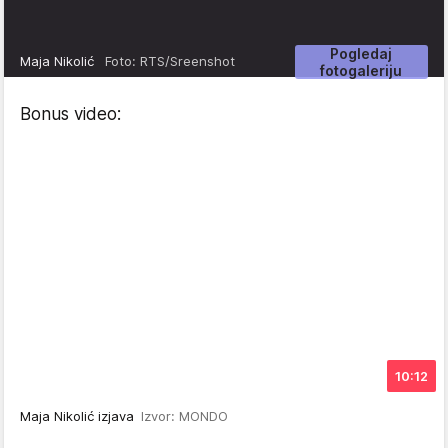
Pogledaj
Maja Nikolić
Foto: RTS/Sreenshot
fotogaleriju
Bonus video:
10:12
Maja Nikolić izjava
Izvor: MONDO