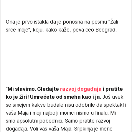
Ona je prvo istakla da je ponosna na pesmu "Žali
srce moje", koju, kako kaže, peva ceo Beograd.
"
Mi slavimo. Gledajte
razvoj događaja
i pratite
ko je žiri! Umrećete od smeha kao i ja
. Još uvek
se smejem kakve budale nisu odobrile da spektakl i
vaša Maja i moji najbolji momci nismo u finalu. Mi
smo apsolutni pobednici. Samo pratite razvoj
događaja. Voli vas vaša Maja. Srpkinja je mene