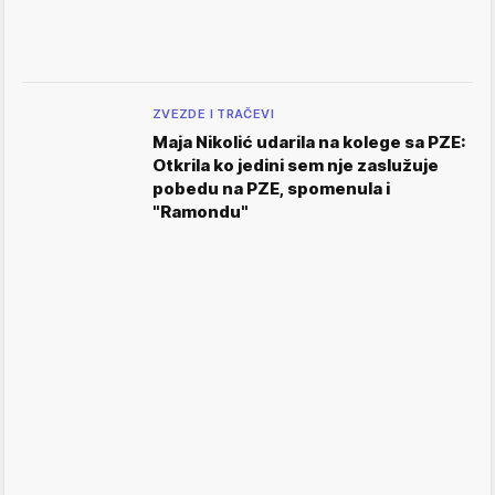
ZVEZDE I TRAČEVI
Maja Nikolić udarila na kolege sa PZE:
Otkrila ko jedini sem nje zaslužuje
pobedu na PZE, spomenula i
"Ramondu"