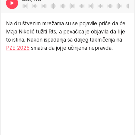
Na društvenim mrežama su se pojavile priče da će
Maja Nikolić tužiti Rts, a pevačica je objavila da li je
to istina. Nakon ispadanja sa daljeg takmičenja na
PZE 2025
smatra da joj je učinjena nepravda.