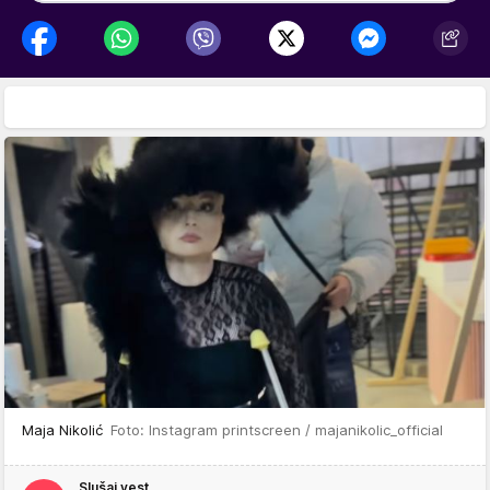
Maja Nikolić
Foto: Instagram printscreen / majanikolic_official
Slušaj vest