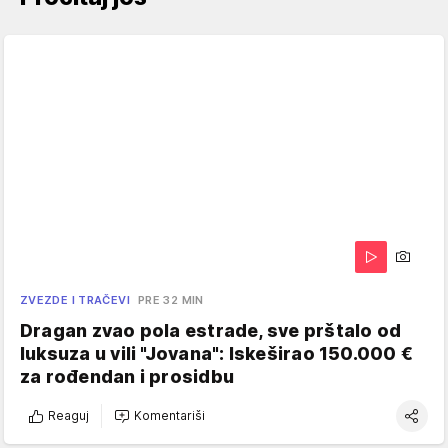
ZVEZDE I TRAČEVI
PRE 32 MIN
Dragan zvao pola estrade, sve prštalo od
luksuza u vili "Jovana": Iskeširao 150.000 €
za rođendan i prosidbu
Reaguj
Komentariši