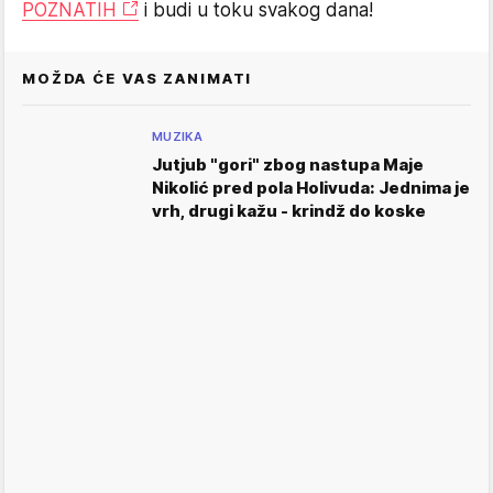
POZNATIH
i budi u toku svakog dana!
MOŽDA ĆE VAS ZANIMATI
MUZIKA
Jutjub "gori" zbog nastupa Maje
Nikolić pred pola Holivuda: Jednima je
vrh, drugi kažu - krindž do koske