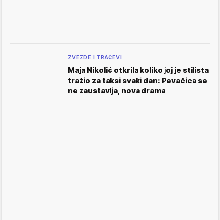
ZVEZDE I TRAČEVI
Maja Nikolić otkrila koliko joj je stilista
tražio za taksi svaki dan: Pevačica se
ne zaustavlja, nova drama