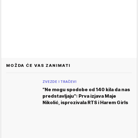
MOŽDA ĆE VAS ZANIMATI
ZVEZDE I TRAČEVI
"Ne mogu spodobe od 140 kila da nas
predstavljaju": Prva izjava Maje
Nikolić, isprozivala RTS i Harem Girls