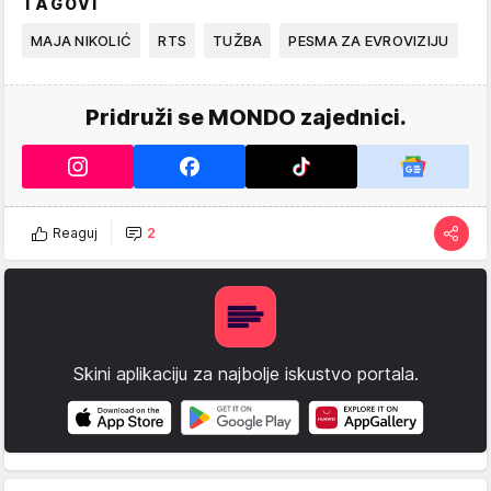
TAGOVI
MAJA NIKOLIĆ
RTS
TUŽBA
PESMA ZA EVROVIZIJU
Pridruži se MONDO zajednici.
Reaguj
2
Skini aplikaciju za najbolje iskustvo portala.