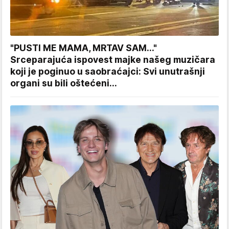
"PUSTI ME MAMA, MRTAV SAM..."
Srceparajuća ispovest majke našeg muzičara
koji je poginuo u saobraćajci: Svi unutrašnji
organi su bili oštećeni...