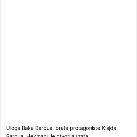
Uloga Baka Baroua, brata protagoniste Klajda
Baroua, Hekmanu je otvorila vrata