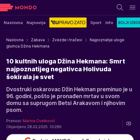
Naslovna
Najnovije
Sport
Info
Naslovna
Zabava
Zvezde i tračevi
Najpoznatije uloge
glumca Džina Hekmana
10 kultnih uloga Džina Hekmana: Smrt
najpoznatijeg negativca Holivuda
šokirala je svet
Dvostruki oskarovac Džin Hekman preminuo je u
96. godini, pošto je pronađen mrtav u svom
domu sa suprugom Betsi Arakavom i njihovim
psom.
Prenosi:
Marina Cvetković
Objavljeno 28.02.2025. 10:28h