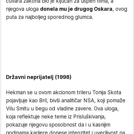
čuvara zakona bio je ključan za uspeh filma, a
njegova uloga
donela mu je drugog Oskara
, ovog
puta za najboljeg sporednog glumca.
Državni neprijatelj (1998)
Hekman se u ovom akcionom trileru Tonija Skota
pojavljuje kao Bril, bivši analitičar NSA, koji pomaže
Vilu Smitu u begu od vladine zavere. Ova uloga,
koja reflektuje neke teme iz Prisluškivanja,
pokazuje njegovu sposobnost da i u kasnijim
godinama karijere donese intenzitet i uverljivost na