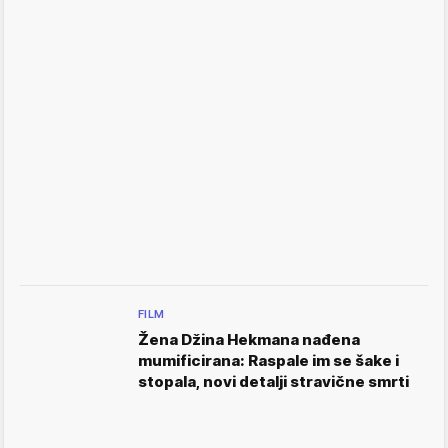
FILM
Žena Džina Hekmana nađena
mumificirana: Raspale im se šake i
stopala, novi detalji stravične smrti