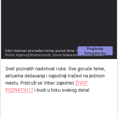
Pogledaj
Džin Hekman pronađen mrtav pored žene
Foto: Featureflash
fotogaleriju
Photo Agency/Shutterstock, Denis Makarenko/Shutterstock
Svet poznatih nadohvat ruke. Sve goruće teme,
aktuelna dešavanja i najsočniji tračevi na jednom
mestu. Pridruži se Viber zajednici
ŽIVOT
POZNATIH
i budi u toku svakog dana!