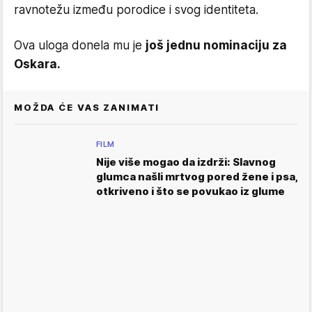
ravnotežu između porodice i svog identiteta.
Ova uloga donela mu je
još jednu nominaciju za
Oskara.
MOŽDA ĆE VAS ZANIMATI
FILM
Nije više mogao da izdrži: Slavnog
glumca našli mrtvog pored žene i psa,
otkriveno i što se povukao iz glume