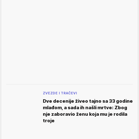
ZVEZDE I TRAČEVI
Dve decenije živeo tajno sa 33 godine
mlađom, a sada ih našli mrtve: Zbog
nje zaboravio ženu koja mu je rodila
troje