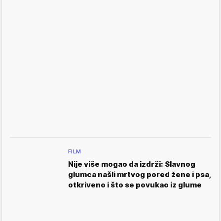
FILM
Nije više mogao da izdrži: Slavnog
glumca našli mrtvog pored žene i psa,
otkriveno i što se povukao iz glume