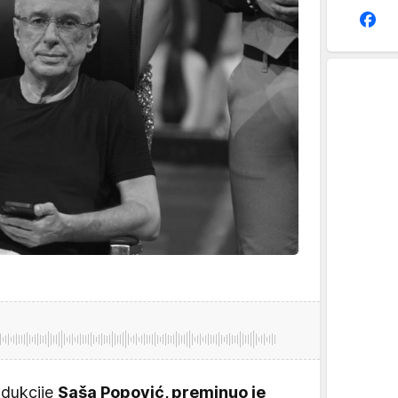
odukcije
Saša Popović, preminuo je