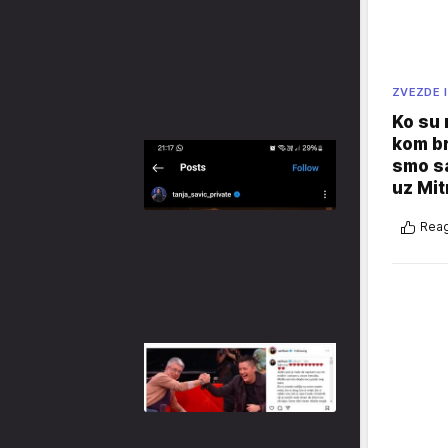
ZVEZDE I
Ko su
kom br
smo sa
uz Mit
Reag