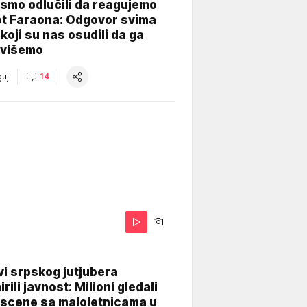
smo odlučili da reagujemo
ot Faraona: Odgovor svima
koji su nas osudili da ga
višemo
uj
14
i srpskog jutjubera
rili javnost: Milioni gledali
 scene sa maloletnicama u