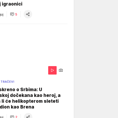
j igraonici
uj
5
 TRAČEVI
skreno o Srbima: U
koj dočekana kao heroj, a
 li će helikopterom sleteti
dion kao Brena
uj
2