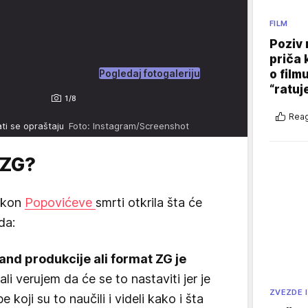
FILM
Poziv 
priča 
Pogledaj fotogaleriju
o film
“ratuj
1/8
Reag
ati se opraštaju
Foto: Instagram/Screenshot
 ZG?
nakon
Popovićeve
smrti otkrila šta će
da:
and produkcije ali format ZG je
ali verujem da će se to nastaviti jer je
ZVEZDE I
 koji su to naučili i videli kako i šta