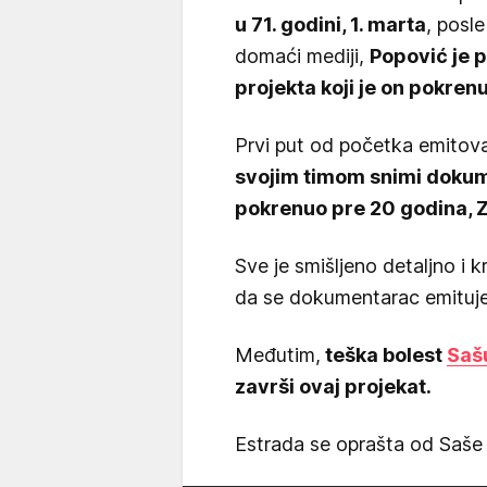
u 71. godini, 1. marta
, posle
domaći mediji,
Popović je 
projekta koji je on pokren
Prvi put od početka emitov
svojim timom snimi dokume
pokrenuo pre 20 godina,
Sve je smišljeno detaljno i k
da se dokumentarac emituje
Međutim,
teška bolest
Saš
završi ovaj projekat.
Estrada se oprašta od Saše