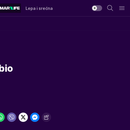
Lepa i srećna
a
bio