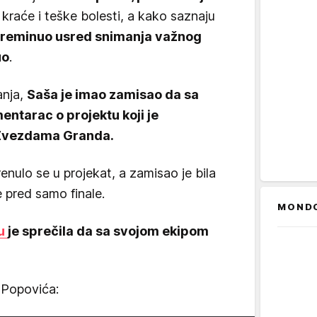
 kraće i teške bolesti, a kako saznaju
preminuo usred snimanja važnog
uo
.
anja,
Saša je imao zamisao da sa
ntarac o projektu koji je
 Zvezdama Granda.
renulo se u projekat, a zamisao je bila
 pred samo finale.
MOND
u
je sprečila da sa svojom ekipom
 Popovića: