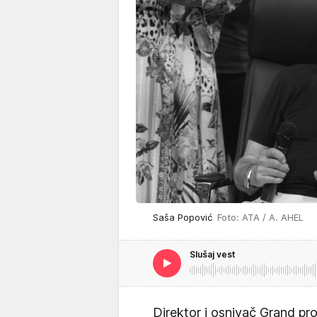
Saša Popović
Foto: ATA / A. AHEL
Slušaj vest
Direktor i osnivač Grand pr