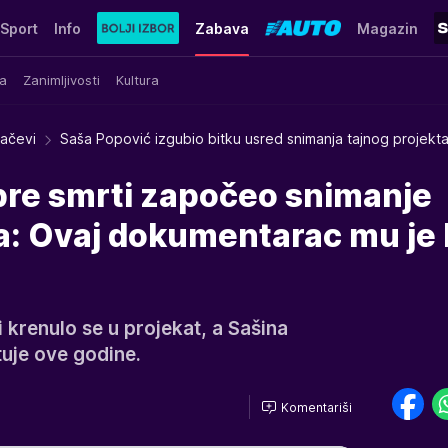
Sport
Info
Zabava
Magazin
a
Zanimljivosti
Kultura
račevi
Saša Popović izgubio bitku usred snimanja tajnog projekt
pre smrti započeo snimanje
a: Ovaj dokumentarac mu je 
i krenulo se u projekat, a Sašina
tuje ove godine.
Komentariši