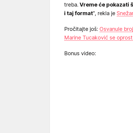
treba.
Vreme će pokazati št
i taj format
", rekla je
Sneža
Pročitajte još:
Osvanule broj
Marine Tucaković se oprost
Bonus video: