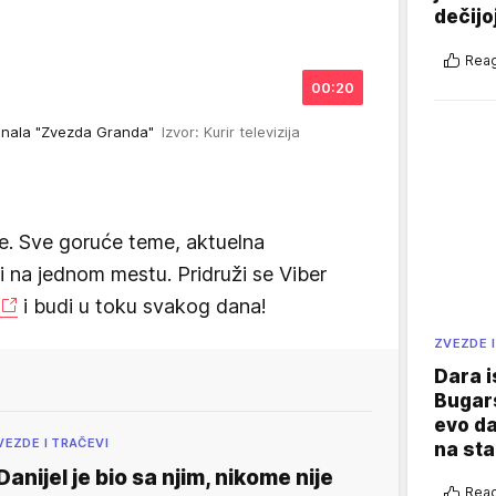
dečijo
Reag
00:20
 finala "Zvezda Granda"
Izvor: Kurir televizija
e. Sve goruće teme, aktuelna
vi na jednom mestu. Pridruži se Viber
i budi u toku svakog dana!
ZVEZDE I
Dara i
Bugars
evo da
VEZDE I TRAČEVI
na sta
Danijel je bio sa njim, nikome nije
Reag