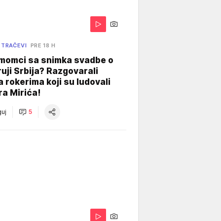
 TRAČEVI
PRE 18 H
 momci sa snimka svadbe o
uji Srbija? Razgovarali
 rokerima koji su ludovali
ra Mirića!
uj
5