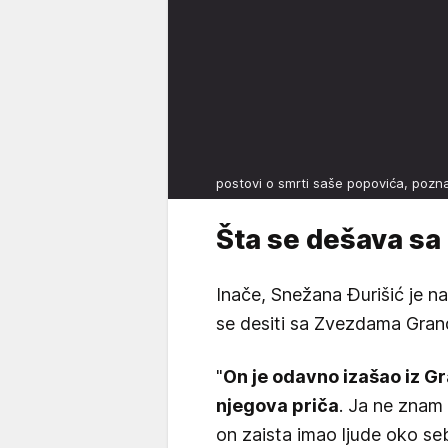
postovi o smrti saše popovića, pozn
Šta se dešava sa
Inače, Snežana Đurišić je 
se desiti sa Zvezdama Gran
"
On je odavno izašao iz Gr
njegova priča
. Ja ne znam 
on zaista imao ljude oko sebe