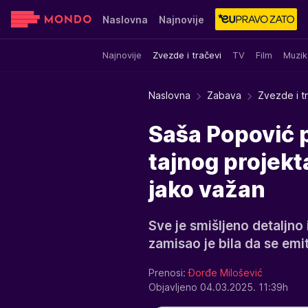
Naslovna
Najnovije
Najnovije
Zvezde i tračevi
TV
Film
Muzik
Sensa
Stvar ukusa
Yumama
Naslovna
Zabava
Zvezde i t
Saša Popović 
tajnog projekt
jako važan
Sve je smišljeno detaljno 
zamisao je bila da se emi
Prenosi:
Đorđe Milošević
Objavljeno 04.03.2025. 11:39h