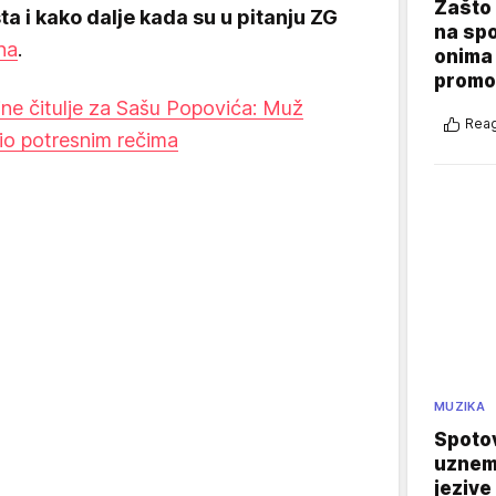
Zašto 
a i kako dalje kada su u pitanju ZG
na sp
na
.
onima 
promo
ne čitulje za Sašu Popovića: Muž
Reag
io potresnim rečima
MUZIKA
Spotov
uznemi
jezive