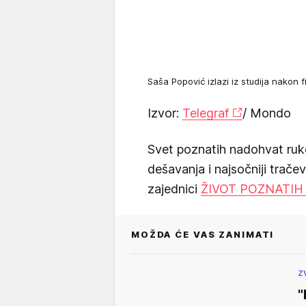
Saša Popović izlazi iz studija nakon
Izvor:
Telegraf
/ Mondo
Svet poznatih nadohvat ruk
dešavanja i najsočniji trače
zajednici
ŽIVOT POZNATIH
MOŽDA ĆE VAS ZANIMATI
Z
"