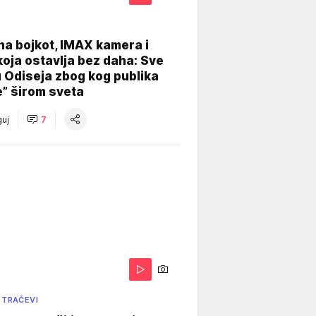
na bojkot, IMAX kamera i
koja ostavlja bez daha: Sve
u Odiseja zbog kog publika
e” širom sveta
uj
7
 TRAČEVI