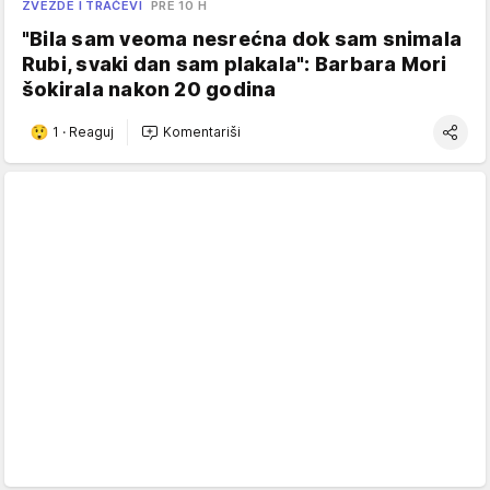
ZVEZDE I TRAČEVI
PRE 10 H
"Bila sam veoma nesrećna dok sam snimala
Rubi, svaki dan sam plakala": Barbara Mori
šokirala nakon 20 godina
1
·
Reaguj
Komentariši