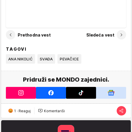
Prethodna vest
Sledeća vest
TAGOVI
ANA NIKOLIĆ
SVAĐA
PEVAČICE
Pridruži se MONDO zajednici.
1
·
Reaguj
Komentariši