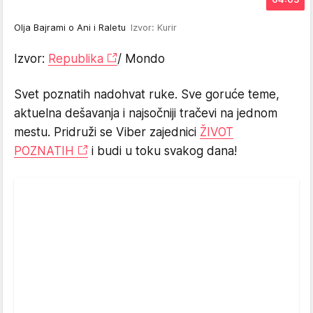
Olja Bajrami o Ani i Raletu
Izvor: Kurir
Izvor:
Republika
/ Mondo
Svet poznatih nadohvat ruke. Sve goruće teme,
aktuelna dešavanja i najsočniji tračevi na jednom
mestu. Pridruži se Viber zajednici
ŽIVOT
POZNATIH
i budi u toku svakog dana!