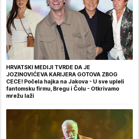
HRVATSKI MEDIJI TVRDE DA JE
JOZINOVIĆEVA KARIJERA GOTOVA ZBOG
CECE! Počela hajka na Jakova - U sve upleli
fantomsku firmu, Bregu i Čolu - Otkrivamo
mrežu laži