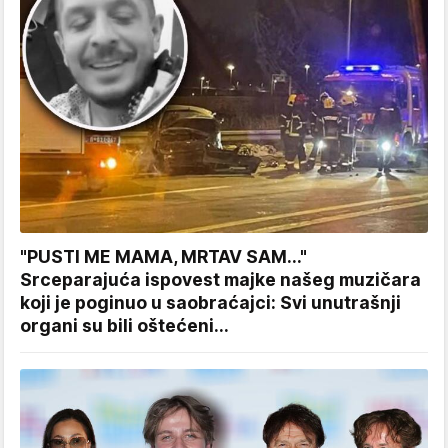
"PUSTI ME MAMA, MRTAV SAM..."
Srceparajuća ispovest majke našeg muzičara
koji je poginuo u saobraćajci: Svi unutrašnji
organi su bili oštećeni...