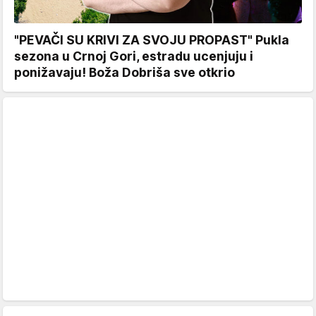
"PEVAČI SU KRIVI ZA SVOJU PROPAST" Pukla
sezona u Crnoj Gori, estradu ucenjuju i
ponižavaju! Boža Dobriša sve otkrio