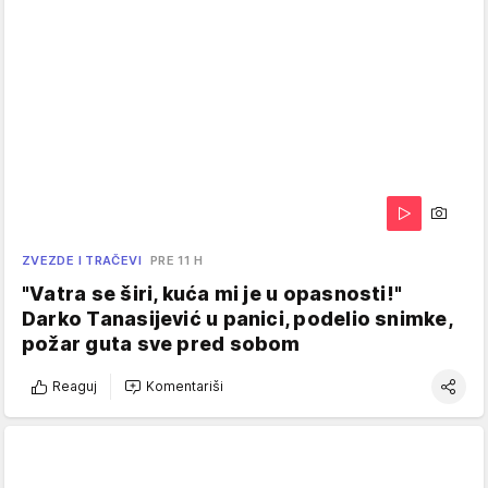
ZVEZDE I TRAČEVI
PRE 11 H
"Vatra se širi, kuća mi je u opasnosti!"
Darko Tanasijević u panici, podelio snimke,
požar guta sve pred sobom
Reaguj
Komentariši