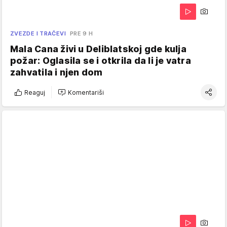
ZVEZDE I TRAČEVI
PRE 9 H
Mala Cana živi u Deliblatskoj gde kulja
požar: Oglasila se i otkrila da li je vatra
zahvatila i njen dom
Reaguj
Komentariši