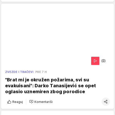
ZVEZDE I TRAČEVI
PRE 7 H
"Brat mi je okružen požarima, svi su
evakuisani": Darko Tanasijević se opet
oglasio uznemiren zbog porodice
Reaguj
Komentariši