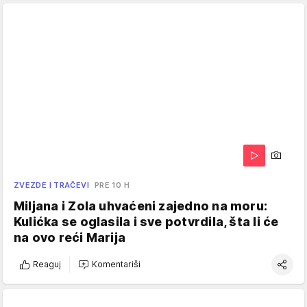
ZVEZDE I TRAČEVI
PRE 10 H
Miljana i Zola uhvaćeni zajedno na moru:
Kulićka se oglasila i sve potvrdila, šta li će
na ovo reći Marija
Reaguj
Komentariši