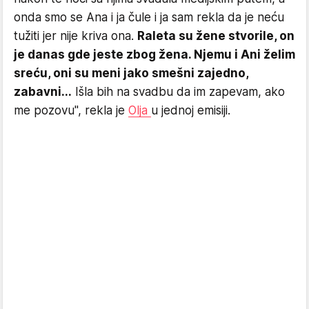
onda smo se Ana i ja čule i ja sam rekla da je neću
tužiti jer nije kriva ona.
Raleta su žene stvorile, on
je danas gde jeste zbog žena. Njemu i Ani želim
sreću, oni su meni jako smešni zajedno,
zabavni...
Išla bih na svadbu da im zapevam, ako
me pozovu", rekla je
Olja
u jednoj emisiji.