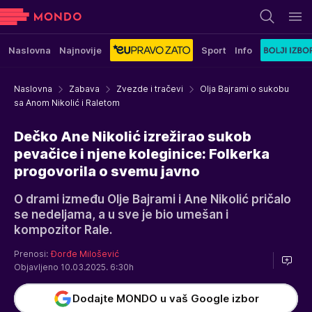
Naslovna
Najnovije
Sport
Info
Naslovna
Zabava
Zvezde i tračevi
Olja Bajrami o sukobu
sa Anom Nikolić i Raletom
Dečko Ane Nikolić izrežirao sukob
pevačice i njene koleginice: Folkerka
progovorila o svemu javno
O drami između Olje Bajrami i Ane Nikolić pričalo
se nedeljama, a u sve je bio umešan i
kompozitor Rale.
Prenosi:
Đorđe Milošević
Objavljeno 10.03.2025. 6:30h
Dodajte MONDO u vaš Google izbor