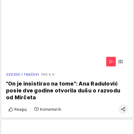
ZVEZDE I TRAČEVI
PRE 8 H
"On je insistirao na tome": Ana Radulović
posle dve godine otvorila dušu o razvodu
od Mirčeta
Reaguj
Komentariši