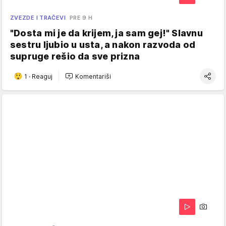
ZVEZDE I TRAČEVI
PRE 9 H
"Dosta mi je da krijem, ja sam gej!" Slavnu
sestru ljubio u usta, a nakon razvoda od
supruge rešio da sve prizna
1
·
Reaguj
Komentariši