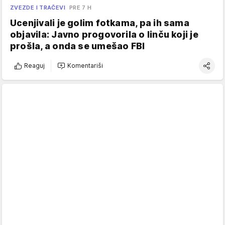
ZVEZDE I TRAČEVI
PRE 7 H
Ucenjivali je golim fotkama, pa ih sama
objavila: Javno progovorila o linču koji je
prošla, a onda se umešao FBI
Reaguj
Komentariši