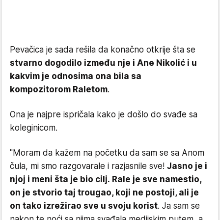
Pevačica je sada rešila da konačno otkrije šta se
stvarno dogodilo između nje i Ane Nikolić i u
kakvim je odnosima ona bila sa
kompozitorom Raletom
.
Ona je najpre ispričala kako je došlo do svađe sa
koleginicom.
"Moram da kažem na početku da sam se sa Anom
čula, mi smo razgovarale i razjasnile sve!
Jasno je i
njoj i meni šta je bio cilj. Rale je sve namestio,
on je stvorio taj trougao, koji ne postoji, ali je
on tako izrežirao sve u svoju korist
. Ja sam se
nakon te noći sa njima svađala medijskim putem, a