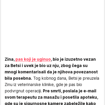
Zina,
pas koji je uginuo
, bio je izuzetno vezan
za Betsi i uvek je bio uz nju, zbog čega su
mnogi komentarisali da je njihova povezanost
bila posebna.
Tog kobnog dana, Betsi je preuzela
Zinu iz veterinarske klinike, gde je pas bio
podvrgnut operaciji.
Pre smrti, poslala je e-mail
svom terapeutu za masažu i posetila apoteku,
gde su je sigurnosne kamere zabeležile kako