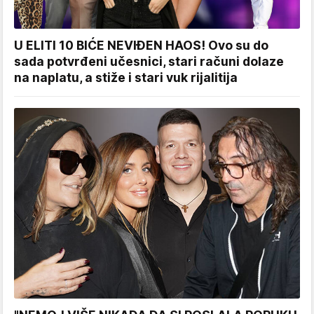
U ELITI 10 BIĆE NEVIĐEN HAOS! Ovo su do
sada potvrđeni učesnici, stari računi dolaze
na naplatu, a stiže i stari vuk rijalitija