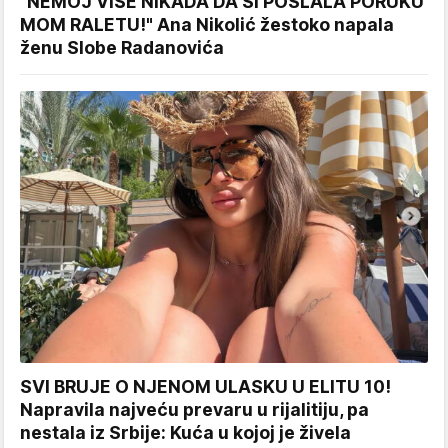
"NEMOJ VIŠE NIKADA DA SI POSLALA PORUKU
MOM RALETU!" Ana Nikolić žestoko napala
ženu Slobe Radanovića
SVI BRUJE O NJENOM ULASKU U ELITU 10!
Napravila najveću prevaru u rijalitiju, pa
nestala iz Srbije: Kuća u kojoj je živela