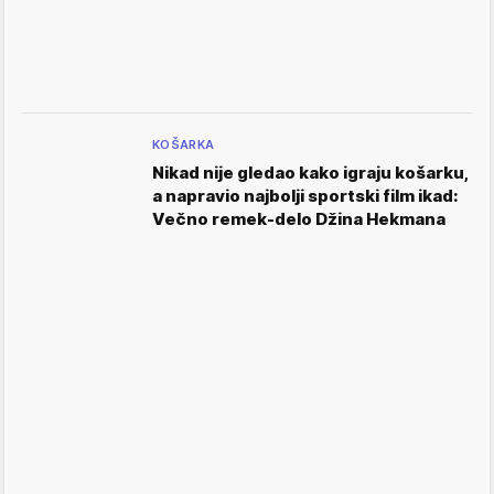
KOŠARKA
Nikad nije gledao kako igraju košarku,
a napravio najbolji sportski film ikad:
Večno remek-delo Džina Hekmana