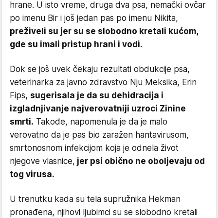
hrane. U isto vreme, druga dva psa, nemački ovčar
po imenu Bir i još jedan pas po imenu Nikita,
preživeli su jer su se slobodno kretali kućom,
gde su imali pristup hrani i vodi.
Dok se još uvek čekaju rezultati obdukcije psa,
veterinarka za javno zdravstvo Nju Meksika, Erin
Fips,
sugerisala je da su dehidracija i
izgladnjivanje najverovatniji uzroci Zinine
smrti.
Takođe, napomenula je da je malo
verovatno da je pas bio zaražen hantavirusom,
smrtonosnom infekcijom koja je odnela život
njegove vlasnice,
jer psi obično ne oboljevaju od
tog virusa.
U trenutku kada su tela supružnika Hekman
pronađena, njihovi ljubimci su se slobodno kretali