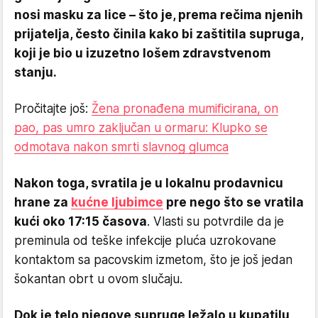
nosi masku za lice – što je, prema rečima njenih
prijatelja, često činila kako bi zaštitila supruga,
koji je bio u izuzetno lošem zdravstvenom
stanju.
Pročitajte još:
Žena pronađena mumificirana, on
pao, pas umro zaključan u ormaru: Klupko se
odmotava nakon smrti slavnog glumca
Nakon toga, svratila je u lokalnu prodavnicu
hrane za
kućne ljubimce
pre nego što se vratila
kući oko 17:15 časova
. Vlasti su potvrdile da je
preminula od teške infekcije pluća uzrokovane
kontaktom sa pacovskim izmetom, što je još jedan
šokantan obrt u ovom slučaju.
Dok je telo njegove supruge ležalo u kupatilu,