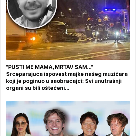
"PUSTI ME MAMA, MRTAV SAM..."
Srceparajuća ispovest majke našeg muzičara
koji je poginuo u saobraćajci: Svi unutrašnji
organi su bili oštećeni...