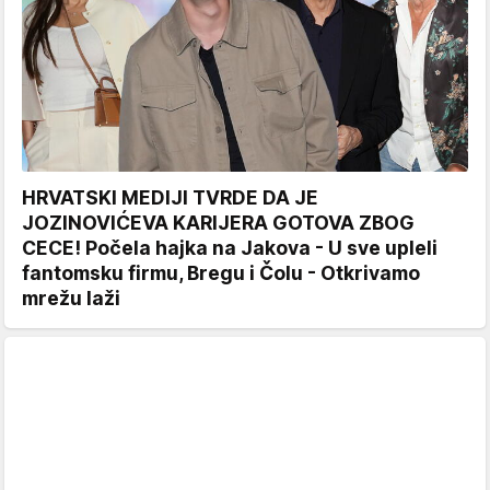
HRVATSKI MEDIJI TVRDE DA JE
JOZINOVIĆEVA KARIJERA GOTOVA ZBOG
CECE! Počela hajka na Jakova - U sve upleli
fantomsku firmu, Bregu i Čolu - Otkrivamo
mrežu laži