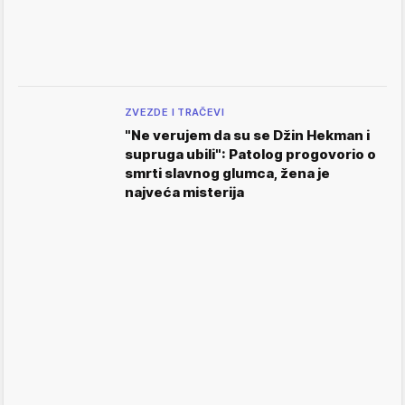
ZVEZDE I TRAČEVI
"Ne verujem da su se Džin Hekman i
supruga ubili": Patolog progovorio o
smrti slavnog glumca, žena je
najveća misterija