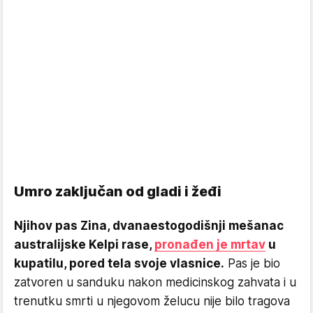
Umro zaključan od gladi i žeđi
Njihov pas Zina, dvanaestogodišnji mešanac
australijske Kelpi rase,
pronađen je mrtav
u
kupatilu, pored tela svoje vlasnice.
Pas je bio
zatvoren u sanduku nakon medicinskog zahvata i u
trenutku smrti u njegovom želucu nije bilo tragova