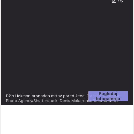
1/5
Pogledaj
Džin Hekman pronađen mrtav pored žene
Foto: Featureflash
fotogaleriju
Photo Agency/Shutterstock, Denis Makarenko/Shutterstock