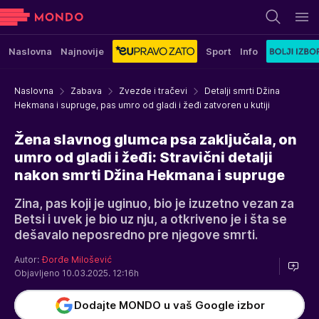
Naslovna
Najnovije
Sport
Info
Naslovna
Zabava
Zvezde i tračevi
Detalji smrti Džina
Hekmana i supruge, pas umro od gladi i žeđi zatvoren u kutiji
Žena slavnog glumca psa zaključala, on
umro od gladi i žeđi: Stravični detalji
nakon smrti Džina Hekmana i supruge
Zina, pas koji je uginuo, bio je izuzetno vezan za
Betsi i uvek je bio uz nju, a otkriveno je i šta se
dešavalo neposredno pre njegove smrti.
Autor:
Đorđe Milošević
Objavljeno 10.03.2025. 12:16h
Dodajte MONDO u vaš Google izbor