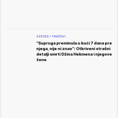
ZVEZDE I TRAČEVI
"Supruga preminula u kući 7 dana pre
njega, nije ni znao": Otkriveni strašni
detalji smrti Džina Hekmena i njegove
žene