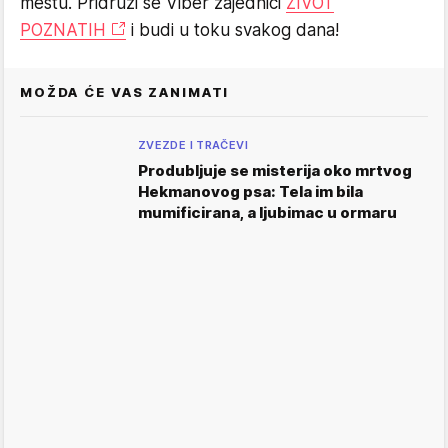
mestu. Pridruži se Viber zajednici
ŽIVOT
POZNATIH
i budi u toku svakog dana!
MOŽDA ĆE VAS ZANIMATI
ZVEZDE I TRAČEVI
Produbljuje se misterija oko mrtvog
Hekmanovog psa: Tela im bila
mumificirana, a ljubimac u ormaru