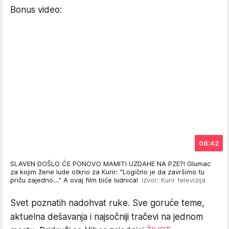
Bonus video:
08:42
SLAVEN DOŠLO ĆE PONOVO MAMITI UZDAHE NA PZE?! Glumac
za kojim žene lude otkrio za Kurir: "Logično je da završimo tu
priču zajedno..." A ovaj film biće ludnica!
Izvor: Kurir televizija
Svet poznatih nadohvat ruke. Sve goruće teme,
aktuelna dešavanja i najsočniji tračevi na jednom