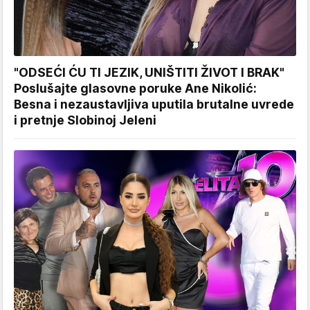
"ODSEĆI ĆU TI JEZIK, UNIŠTITI ŽIVOT I BRAK"
Poslušajte glasovne poruke Ane Nikolić:
Besna i nezaustavljiva uputila brutalne uvrede
i pretnje Slobinoj Jeleni