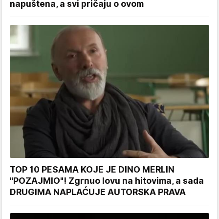
napuštena, a svi pričaju o ovom
TOP 10 PESAMA KOJE JE DINO MERLIN
"POZAJMIO"! Zgrnuo lovu na hitovima, a sada
DRUGIMA NAPLAĆUJE AUTORSKA PRAVA