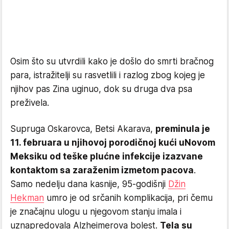
Osim što su utvrdili kako je došlo do smrti bračnog
para, istražitelji su rasvetlili i razlog zbog kojeg je
njihov pas Zina uginuo, dok su druga dva psa
preživela.
Supruga Oskarovca, Betsi Akarava,
preminula je
11. februara u njihovoj porodičnoj kući u
Novom
Meksiku od teške plućne infekcije izazvane
kontaktom sa zaraženim izmetom pacova
.
Samo nedelju dana kasnije, 95-godišnji
Džin
Hekman
umro je od srčanih komplikacija, pri čemu
je značajnu ulogu u njegovom stanju imala i
uznapredovala Alzheimerova bolest.
Tela su