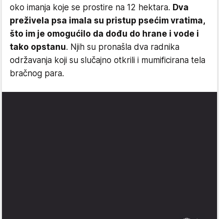
oko imanja koje se prostire na 12 hektara.
Dva
preživela psa imala su pristup psećim vratima,
što im je omogućilo da dođu do hrane i vode i
tako opstanu
. Njih su pronašla dva radnika
održavanja koji su slučajno otkrili i mumificirana tela
bračnog para.