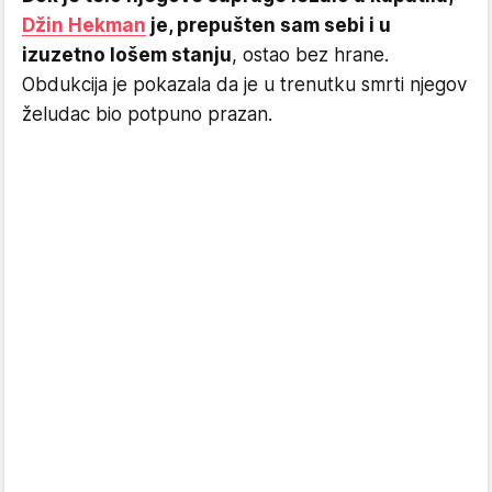
Džin Hekman
je, prepušten sam sebi i u
izuzetno lošem stanju
, ostao bez hrane.
Obdukcija je pokazala da je u trenutku smrti njegov
želudac bio potpuno prazan.