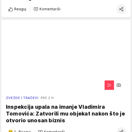
Reaguj
Komentariši
ZVEZDE I TRAČEVI
PRE 2 H
Inspekcija upala na imanje Vladimira
Tomovića: Zatvorili mu objekat nakon što je
otvorio unosan biznis
1
·
Reaguj
Komentariši