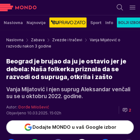
Naslovna
Najnovije
Sport
Info
Naslovna
Zabava
Zvezde i tračevi
Vanja Mijatović o
razvodu nakon 3 godine
Beograd je brujao da ju je ostavio jer je
debela: Naša folkerka priznala da se
razvodi od supruga, otkrila i zašto
Vanja Mijatović i njen suprug Aleksandar venčali
su se u oktobru 2022. godine.
Autor:
Đorđe Milošević
2
Objavljeno 10.03.2025. 15:02h
Dodajte MONDO u vaš Google izbor