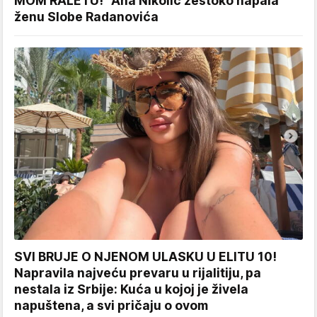
MOM RALETU!" Ana Nikolić žestoko napala
ženu Slobe Radanovića
SVI BRUJE O NJENOM ULASKU U ELITU 10!
Napravila najveću prevaru u rijalitiju, pa
nestala iz Srbije: Kuća u kojoj je živela
napuštena, a svi pričaju o ovom