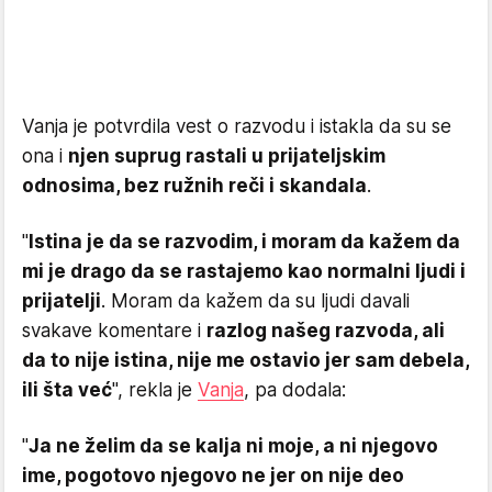
Vanja je potvrdila vest o razvodu i istakla da su se
ona i
njen suprug rastali u prijateljskim
odnosima, bez ružnih reči i skandala
.
"
Istina je da se razvodim, i moram da kažem da
mi je drago da se rastajemo kao normalni ljudi i
prijatelji
. Moram da kažem da su ljudi davali
svakave komentare i
razlog našeg razvoda, ali
da to nije istina, nije me ostavio jer sam debela,
ili šta već
", rekla je
Vanja
, pa dodala:
"
Ja ne želim da se kalja ni moje, a ni njegovo
ime, pogotovo njegovo ne jer on nije deo