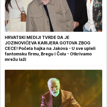
HRVATSKI MEDIJI TVRDE DA JE
JOZINOVIĆEVA KARIJERA GOTOVA ZBOG
CECE! Počela hajka na Jakova - U sve upleli
fantomsku firmu, Bregu i Čolu - Otkrivamo
mrežu laži