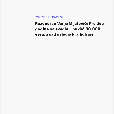
ZVEZDE I TRAČEVI
Razvodi se Vanja Mijatović: Pre dve
godine na svadbu "pukla" 30.000
evra, a sad usledio kraj ljubavi