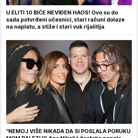
U ELITI 10 BIĆE NEVIĐEN HAOS! Ovo su do
sada potvrđeni učesnici, stari računi dolaze
na naplatu, a stiže i stari vuk rijalitija
"NEMOJ VIŠE NIKADA DA SI POSLALA PORUKU