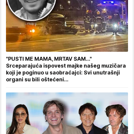
"PUSTI ME MAMA, MRTAV SAM..."
Srceparajuća ispovest majke našeg muzičara
koji je poginuo u saobraćajci: Svi unutrašnji
organi su bili oštećeni...