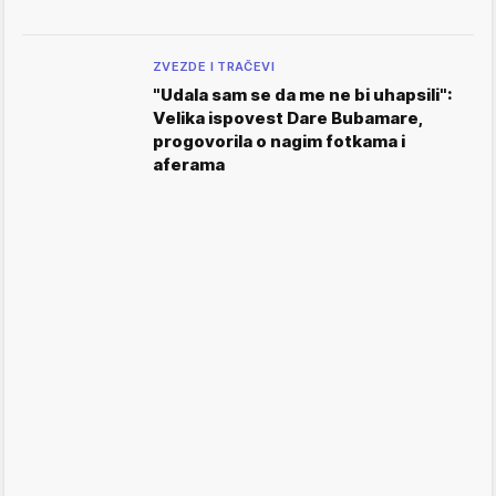
ZVEZDE I TRAČEVI
"Udala sam se da me ne bi uhapsili":
Velika ispovest Dare Bubamare,
progovorila o nagim fotkama i
aferama