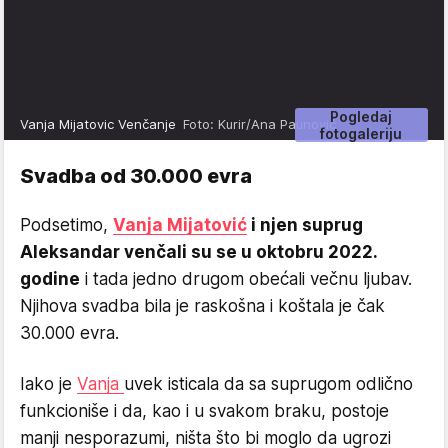
Pogledaj
Vanja Mijatovic Venčanje
Foto: Kurir/Ana Paunović
fotogaleriju
Svadba od 30.000 evra
Podsetimo,
Vanja Mijatović
i njen suprug
Aleksandar venčali su se u oktobru 2022.
godine
i tada jedno drugom obećali večnu ljubav.
Njihova svadba bila je raskošna i koštala je čak
30.000 evra.
Iako je
Vanja
uvek isticala da sa suprugom odlično
funkcioniše i da, kao i u svakom braku, postoje
manji nesporazumi, ništa što bi moglo da ugrozi