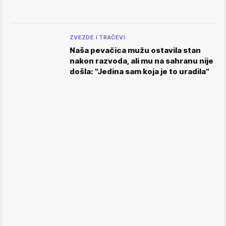
ZVEZDE I TRAČEVI
Naša pevačica mužu ostavila stan
nakon razvoda, ali mu na sahranu nije
došla: "Jedina sam koja je to uradila"