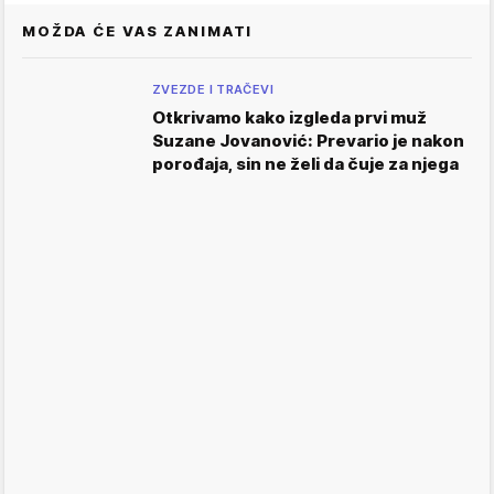
MOŽDA ĆE VAS ZANIMATI
ZVEZDE I TRAČEVI
Otkrivamo kako izgleda prvi muž
Suzane Jovanović: Prevario je nakon
porođaja, sin ne želi da čuje za njega