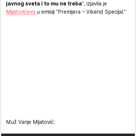
javnog sveta i to mu ne treba
", izjavila je
Mijatovićeva
u emisiji "Premijera – Vikend Specijal."
Muž Vanje Mijatović: