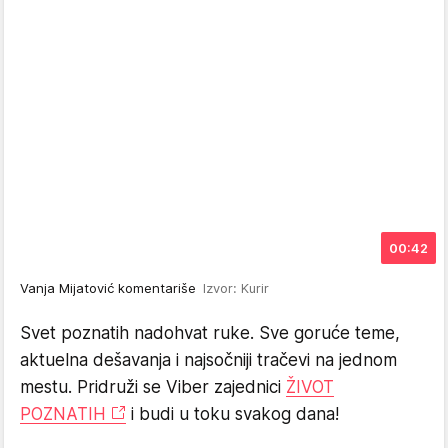
00:42
Vanja Mijatović komentariše
Izvor: Kurir
Svet poznatih nadohvat ruke. Sve goruće teme,
aktuelna dešavanja i najsočniji tračevi na jednom
mestu. Pridruži se Viber zajednici
ŽIVOT
POZNATIH
i budi u toku svakog dana!