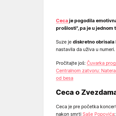
Ceca
je pogodila emotivna
prošlosti", pa je u jednom 
Suze je
diskretno obrisala 
nastavila da uživa u numeri.
Pročitajte još:
Čuvarka prog
Centralnom zatvoru: Naterali
od besa
Ceca o Zvezdama
Ceca je pre početka koncer
nakon smrti
Saše Popovića
: