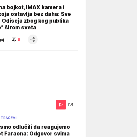
na bojkot, IMAX kamera i
koja ostavlja bez daha: Sve
u Odiseja zbog kog publika
e” širom sveta
uj
8
 TRAČEVI
smo odlučili da reagujemo
ot Faraona: Odgovor svima