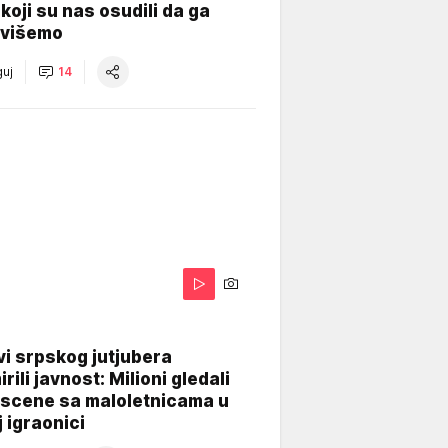
koji su nas osudili da ga
višemo
uj
14
i srpskog jutjubera
rili javnost: Milioni gledali
 scene sa maloletnicama u
j igraonici