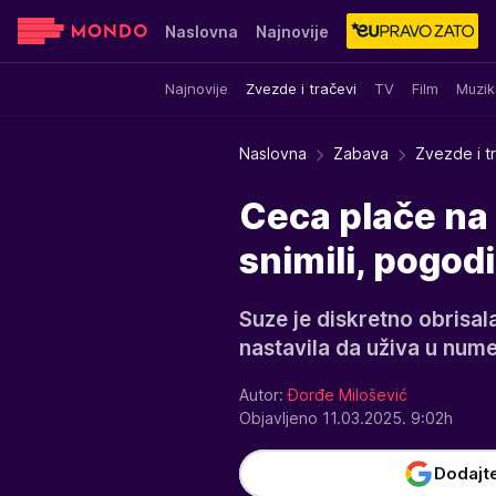
Naslovna
Najnovije
Najnovije
Zvezde i tračevi
TV
Film
Muzik
Sensa
Stvar ukusa
Yumama
Naslovna
Zabava
Zvezde i t
Ceca plače na 
snimili, pogodil
Suze je diskretno obrisal
nastavila da uživa u nume
Autor:
Đorđe Milošević
Objavljeno 11.03.2025. 9:02h
Dodajt