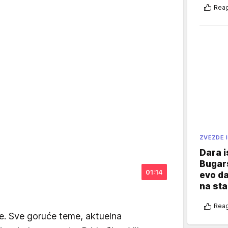
Reag
ZVEZDE I
Dara i
Bugars
01:14
evo da
na sta
Reag
e. Sve goruće teme, aktuelna