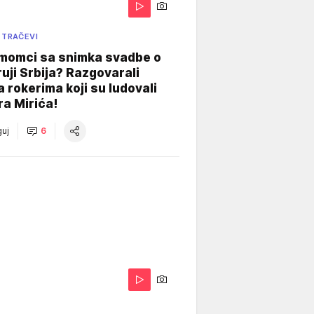
 TRAČEVI
 momci sa snimka svadbe o
uji Srbija? Razgovarali
 rokerima koji su ludovali
ra Mirića!
uj
6