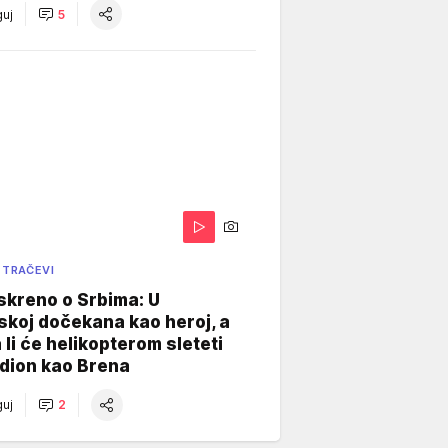
uj
5
 TRAČEVI
skreno o Srbima: U
koj dočekana kao heroj, a
 li će helikopterom sleteti
dion kao Brena
uj
2