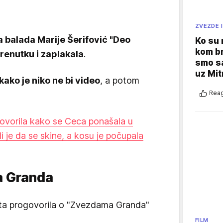
ZVEZDE I
 balada Marije Šerifović "Deo
Ko su
kom br
trenutku i zaplakala
.
smo sa
uz Mit
kako je niko ne bi video
, a potom
Reag
ovorila kako se Ceca ponašala u
 je da se skine, a kosu je počupala
 Granda
ta progovorila o "Zvezdama Granda"
FILM