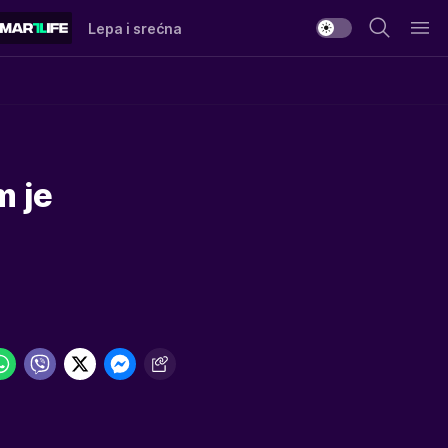
Lepa i srećna
m je