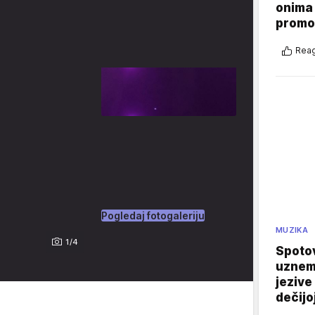
onima 
promo
Reag
Pogledaj fotogaleriju
MUZIKA
1/4
Spotov
uznemi
jezive
dečijo