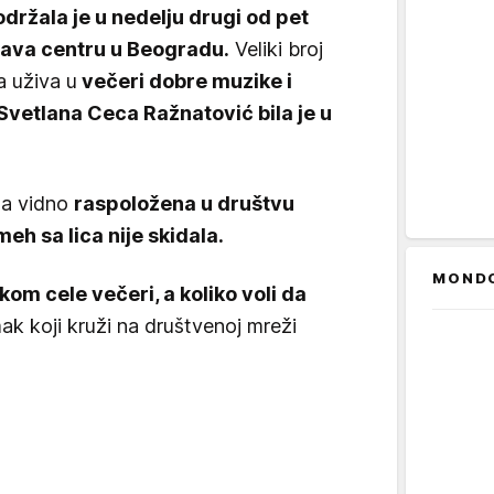
održala je u nedelju drugi od pet
Sava centru u Beogradu.
Veliki broj
a uživa u
večeri dobre muzike i
Svetlana Ceca Ražnatović bila je u
la vidno
raspoložena u društvu
meh sa lica nije skidala.
MOND
kom cele večeri, a koliko voli da
mak koji kruži na društvenoj mreži