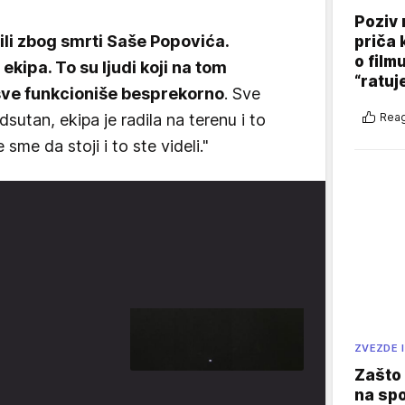
Poziv 
i zbog smrti Saše Popovića.
priča 
o film
ekipa. To su ljudi koji na tom
“ratuj
sve funkcioniše besprekorno
. Sve
Reag
sutan, ekipa je radila na terenu i to
sme da stoji i to ste videli."
ZVEZDE I
Zašto 
na sp