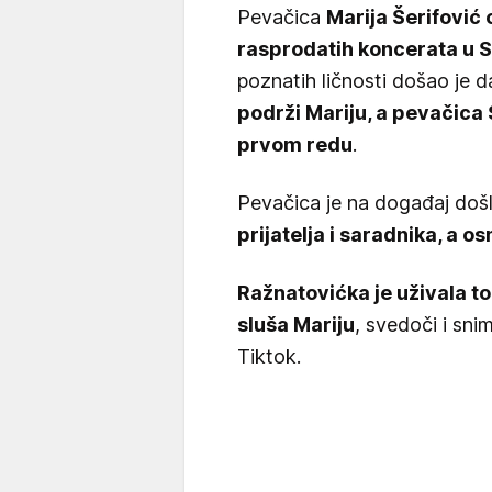
Pevačica
Marija Šerifović 
rasprodatih koncerata u 
poznatih ličnosti došao je d
podrži Mariju, a pevačica 
prvom redu
.
Pevačica je na događaj doš
prijatelja i saradnika, a os
Ražnatovićka je uživala to
sluša Mariju
, svedoči i sni
Tiktok.