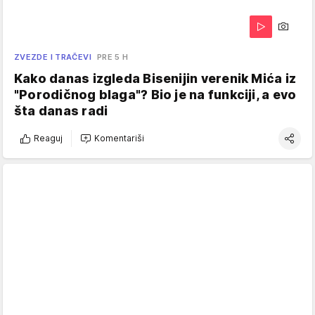
ZVEZDE I TRAČEVI
PRE 5 H
Kako danas izgleda Bisenijin verenik Mića iz
"Porodičnog blaga"? Bio je na funkciji, a evo
šta danas radi
Reaguj
Komentariši