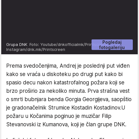
Pogledaj
Grupa DNK
Foto: Youtube/dnkofficialmk/Printscreen,
fotogaleriju
Instagram/dnk.mk/Printscreen
Prema svedočenjima, Andrej je poslednji put viđen
kako se vraća u diskoteku po drugi put kako bi
spasio decu nakon katastrofalnog požara koji se
brzo proširio za nekoliko minuta. Prva strašna vest
o smrti bubnjara benda Gorgia Georgijeva, saopštio
je gradonačelnik Strumice Kostadin Kostadinov.U
požaru u Kočanima poginuo je muzičar Filip
Stevanovski iz Kumanova, koji je član grupe DNK.