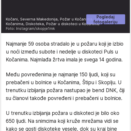
Pogledaj
Kočani, Severna Makedonija, Požar u Kočanima, Tragedija u
fotogaleriju
Kočanima, Diskoteka, Požar u diskoteci u Kočanima
Foto: Instagram/skopje1mk
Najmanje 59 osoba stradalo je u požaru koji je izbio
u noći između subote i nedelje u diskoteci Puls u
Kočanima. Najmlađa žrtva imala je svega 14 godina.
Među povređenima je najmanje 150 ljudi, koji su
prebačeni u bolnice u Kočanima, Štipu i Skoplju. U
trenutku izbijanja požara nastupao je bend DNK, čiji
su članovi takođe povređeni i prebačeni u bolnice.
U trenutku izbijanja požara u diskoteci je bilo oko
650 ljudi. Na snimcima koji kruže mrežama vidi se
kako se gosti diskoteke vesele, dok su kraj bine