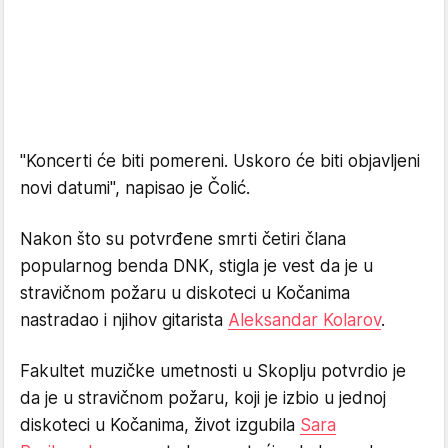
"Koncerti će biti pomereni. Uskoro će biti objavljeni
novi datumi", napisao je Čolić.
Nakon što su potvrđene smrti četiri člana
popularnog benda DNK, stigla je vest da je u
stravičnom požaru u diskoteci u Kočanima
nastradao i njihov gitarista
Aleksandar Kolarov
.
Fakultet muzičke umetnosti u Skoplju potvrdio je
da je u stravičnom požaru, koji je izbio u jednoj
diskoteci u Kočanima, život izgubila
Sara