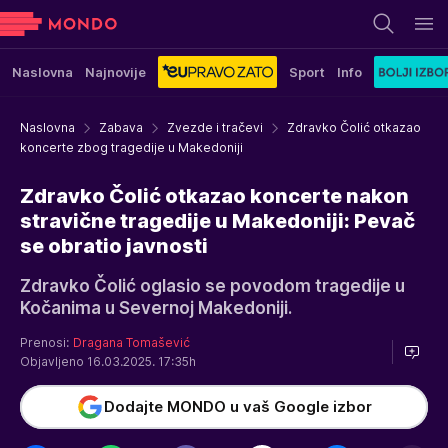
Naslovna
Najnovije
Sport
Info
Naslovna
Zabava
Zvezde i tračevi
Zdravko Čolić otkazao
koncerte zbog tragedije u Makedoniji
Zdravko Čolić otkazao koncerte nakon
stravične tragedije u Makedoniji: Pevač
se obratio javnosti
Zdravko Čolić oglasio se povodom tragedije u
Kočanima u Severnoj Makedoniji.
Prenosi:
Dragana Tomašević
Objavljeno 16.03.2025. 17:35h
Dodajte MONDO u vaš Google izbor