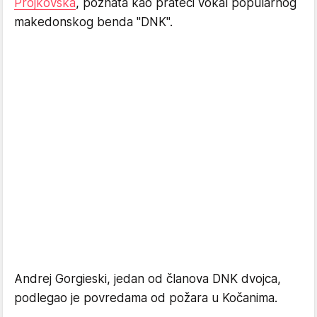
Projkovska
, poznata kao prateći vokal popularnog
makedonskog benda "DNK".
Andrej Gorgieski, jedan od članova DNK dvojca,
podlegao je povredama od požara u Kočanima.