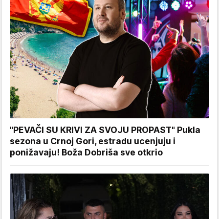
"PEVAČI SU KRIVI ZA SVOJU PROPAST" Pukla
sezona u Crnoj Gori, estradu ucenjuju i
ponižavaju! Boža Dobriša sve otkrio