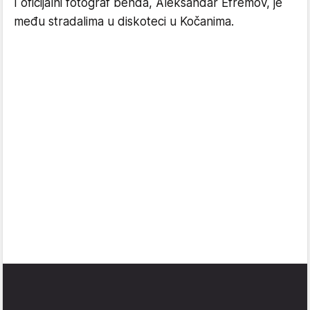
I oficijalni fotograf benda, Aleksandar Efremov, je
među stradalima u diskoteci u Kočanima.