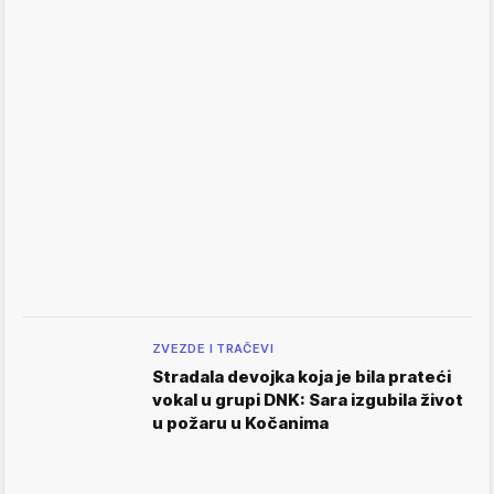
ZVEZDE I TRAČEVI
Stradala devojka koja je bila prateći
vokal u grupi DNK: Sara izgubila život
u požaru u Kočanima