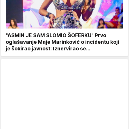
"ASMIN JE SAM SLOMIO ŠOFERKU" Prvo
oglašavanje Maje Marinković o incidentu koji
je šokirao javnost: Iznervirao se...