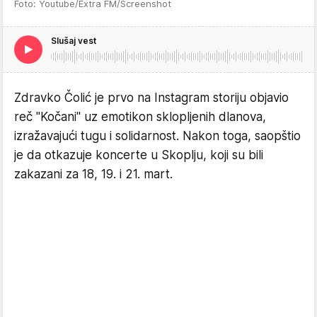
Foto: Youtube/Extra FM/Screenshot
Slušaj vest
Zdravko Čolić je prvo na Instagram storiju objavio
reč "Kočani" uz emotikon sklopljenih dlanova,
izražavajući tugu i solidarnost. Nakon toga, saopštio
je da otkazuje koncerte u Skoplju, koji su bili
zakazani za 18, 19. i 21. mart.