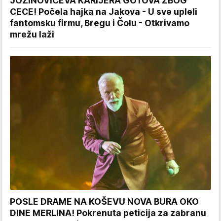
JOZINOVIĆEVA KARIJERA GOTOVA ZBOG
CECE! Počela hajka na Jakova - U sve upleli
fantomsku firmu, Bregu i Čolu - Otkrivamo
mrežu laži
POSLE DRAME NA KOŠEVU NOVA BURA OKO
DINE MERLINA! Pokrenuta peticija za zabranu