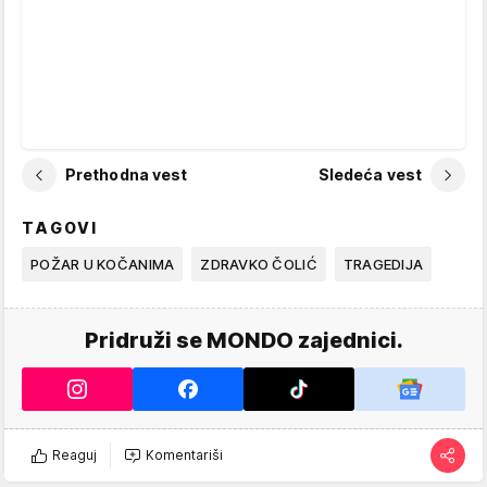
Prethodna vest
Sledeća vest
TAGOVI
POŽAR U KOČANIMA
ZDRAVKO ČOLIĆ
TRAGEDIJA
Pridruži se MONDO zajednici.
Reaguj
Komentariši