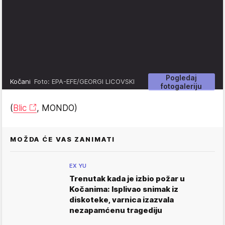
Pogledaj
Kočani
Foto: EPA-EFE/GEORGI LICOVSKI
fotogaleriju
(
Blic
, MONDO)
MOŽDA ĆE VAS ZANIMATI
EX YU
Trenutak kada je izbio požar u
Kočanima: Isplivao snimak iz
diskoteke, varnica izazvala
nezapamćenu tragediju