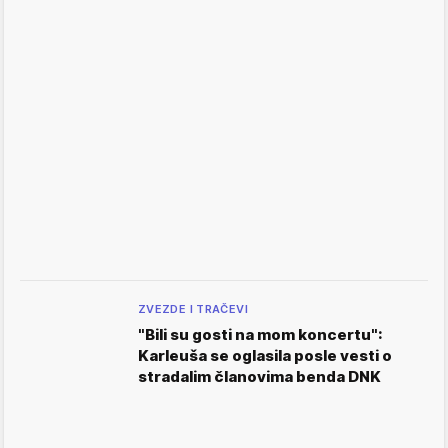
ZVEZDE I TRAČEVI
"Bili su gosti na mom koncertu":
Karleuša se oglasila posle vesti o
stradalim članovima benda DNK