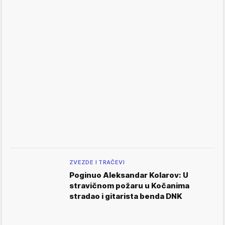
ZVEZDE I TRAČEVI
Poginuo Aleksandar Kolarov: U
stravičnom požaru u Kočanima
stradao i gitarista benda DNK