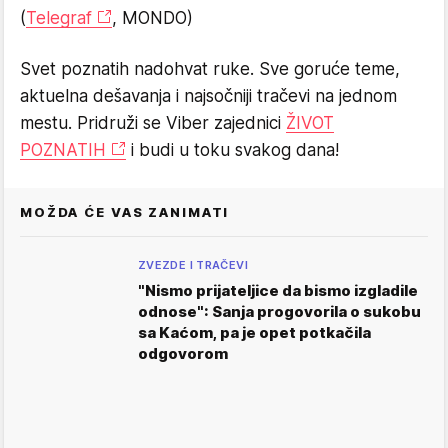
(
Telegraf
, MONDO)
Svet poznatih nadohvat ruke. Sve goruće teme,
aktuelna dešavanja i najsočniji tračevi na jednom
mestu. Pridruži se Viber zajednici
ŽIVOT
POZNATIH
i budi u toku svakog dana!
MOŽDA ĆE VAS ZANIMATI
ZVEZDE I TRAČEVI
"Nismo prijateljice da bismo izgladile
odnose": Sanja progovorila o sukobu
sa Kaćom, pa je opet potkačila
odgovorom