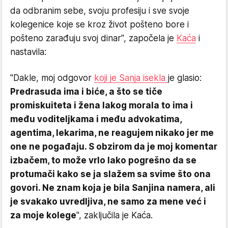
da odbranim sebe, svoju profesiju i sve svoje
kolegenice koje se kroz život pošteno bore i
pošteno zarađuju svoj dinar", započela je
Kaća
i
nastavila:
"Dakle, moj odgovor
koji je Sanja isekla
je glasio:
Predrasuda ima i biće, a što se tiče
promiskuiteta i žena lakog morala to ima i
među voditeljkama i među advokatima,
agentima, lekarima, ne reagujem nikako jer me
one ne pogađaju. S obzirom da je moj komentar
izbačem, to može vrlo lako pogrešno da se
protumači kako se ja slažem sa svime što ona
govori. Ne znam koja je bila Sanjina namera, ali
je svakako uvredljiva, ne samo za mene već i
za moje kolege
", zaključila je Kaća.