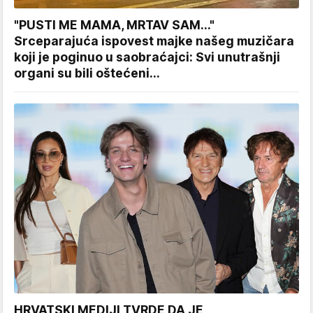
"PUSTI ME MAMA, MRTAV SAM..."
Srceparajuća ispovest majke našeg muzičara
koji je poginuo u saobraćajci: Svi unutrašnji
organi su bili oštećeni...
HRVATSKI MEDIJI TVRDE DA JE