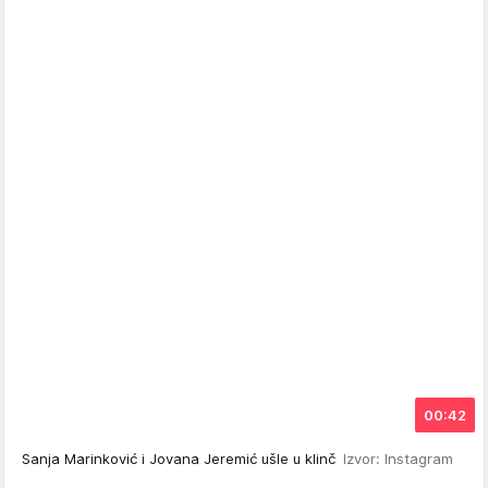
00:42
Sanja Marinković i Jovana Jeremić ušle u klinč
Izvor: Instagram