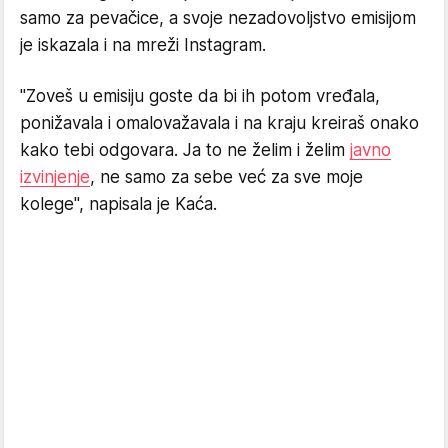
samo za pevačice, a svoje nezadovoljstvo emisijom
je iskazala i na mreži Instagram.
"Zoveš u emisiju goste da bi ih potom vređala,
ponižavala i omalovažavala i na kraju kreiraš onako
kako tebi odgovara. Ja to ne želim i želim
javno
izvinjenje
, ne samo za sebe već za sve moje
kolege", napisala je Kaća.