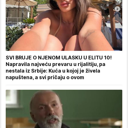
SVI BRUJE O NJENOM ULASKU U ELITU 10!
Napravila najveću prevaru u rijalitiju, pa
nestala iz Srbije: Kuća u kojoj je živela
napuštena, a svi pričaju o ovom