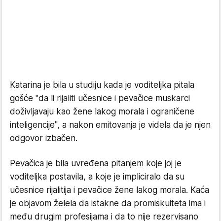
Katarina je bila u studiju kada je voditeljka pitala
gošće "da li rijaliti učesnice i pevačice muskarci
doživljavaju kao žene lakog morala i ograničene
inteligencije", a nakon emitovanja je videla da je njen
odgovor izbačen.
Pevačica je bila uvređena pitanjem koje joj je
voditeljka postavila, a koje je impliciralo da su
učesnice rijalitija i pevačice žene lakog morala. Kaća
je objavom želela da istakne da promiskuiteta ima i
među drugim profesijama i da to nije rezervisano