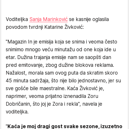
Voditeljka
Sanja Marinković
se kasnije oglasila
povodom tvrdnji Katarine Živković:
"Magazin In je emisija koja se snima i veoma često
snimimo mnogo veću minutažu od one koja ide u
etar. Dužina trajanja emisije nam se saopšti dan
pred emitovanje, zbog dužine blokova reklama.
Nažalost, morala sam ovog puta da skratim skoro
45 minuta sadržaja, što nije bilo jednostavno, jer su
sve gošće bile maestralne. Kaća Živković je,
naprimer, veoma prijatno iznenadila Zoru
Dobričanin, što joj je Zora i rekla", navela je
voditeljka.
"
Kaća je moj dragi gost svake sezone, izuzetno