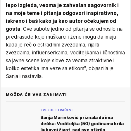
lepo izgleda, veoma je zahvalan sagovornik i
na moje teme i pitanja odgovori inspirativno,
iskreno i baš kako ja kao autor očekujem od
gosta
. Ove subote jedno od pitanja se odnosilo na
predrasude koje muškarci i žene mogu da imaju
kada je reč o estradnim zvezdama, rijaliti
zvezdama, influenserkama, voditeljkama i ličnostima
sa javne scene koje slove za veoma atraktivne i
koliko estetika ima veze sa etikom", objasnila je
Sanja i nastavila.
MOŽDA ĆE VAS ZANIMATI
ZVEZDE I TRAČEVI
Sanja Marinković priznala da ima
dečka: Voditeljka (50) godinama krila
ljubavni život, sad sve otkrila