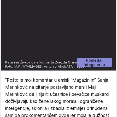
Pogledaj
Katarina Živković na koncertu Zvezda Granda
fotogaleriju
Foto: M.P./ATAIMAGES, Antonio Ahel/ATAImages
"Pošto je moj komentar u emisiji "Magazin in" Sanja
Marinković na pitanje postavljeno meni i Maji
Marinković da li rijaliti učesnice i pevačice muskarci
doživljavaju kao žene lakog morala i ograničene
inteligencije, sklonila (izbacila iz emisije) prinuđena
sam da prokomentarišem ovde jer moja je dužnost