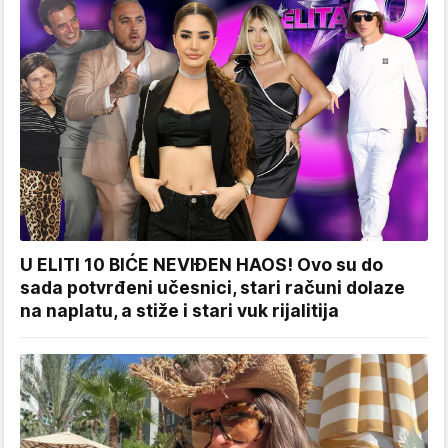
U ELITI 10 BIĆE NEVIĐEN HAOS! Ovo su do
sada potvrđeni učesnici, stari računi dolaze
na naplatu, a stiže i stari vuk rijalitija