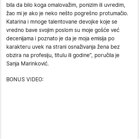
bila da bilo koga omalovažim, ponizim ili uvredim,
žao mi je ako je neko nešto pogrešno protumačio.
Katarina i mnoge talentovane devojke koje se
vredno bave svojim poslom su moje gošće već
decenijama i poznato je da je moja emisija po
karakteru uvek na strani osnaživanja žena bez
obzira na profesiju, titulu ili godine", poručila je
Sanja Marinković.
BONUS VIDEO: