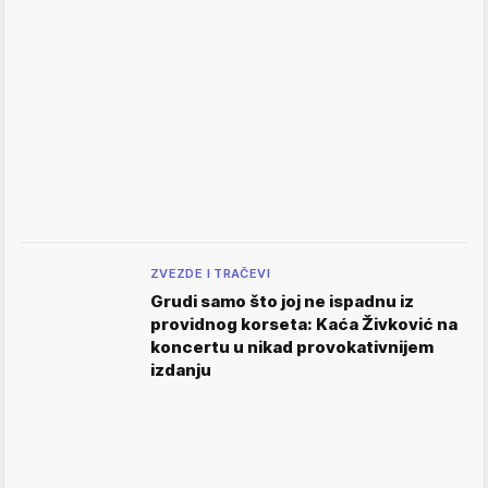
ZVEZDE I TRAČEVI
Grudi samo što joj ne ispadnu iz
providnog korseta: Kaća Živković na
koncertu u nikad provokativnijem
izdanju