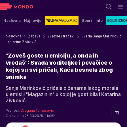
Naslovna
Najnovije
Sport
Info
Naslovna
Zabava
Zvezde i tračevi
Svađa Sanje Marinković
i Katarine Živković
"Zoveš goste u emisiju, a onda ih
vređaš": Svađa voditeljke i pevačice o
kojoj su svi pričali, Kaća besnela zbog
snimka
Sanja Marinković pričala o ženama lakog morala
u emisiji "Magazin In" u kojoj je gost bila i Katarina
Živković.
Prenosi:
Dragana Tomašević
Objavljeno 25.03.2025. 11:05h