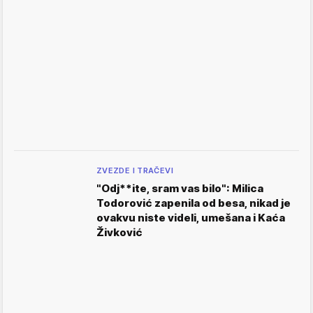
ZVEZDE I TRAČEVI
"Odj**ite, sram vas bilo": Milica
Todorović zapenila od besa, nikad je
ovakvu niste videli, umešana i Kaća
Živković