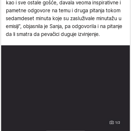
kao i sve ostale gošće, davala veoma inspirativne i
pametne odgovore na temu i druga pitanja tokom
sedamdeset minuta koje su zasluživale minutažu u
emisiji", objasnila je Sanja, pa odgovorila i na pitanje
da li smatra da pevačici duguje izvinjenje.
1/2