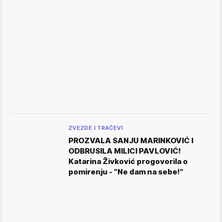
ZVEZDE I TRAČEVI
PROZVALA SANJU MARINKOVIĆ I
ODBRUSILA MILICI PAVLOVIĆ!
Katarina Živković progovorila o
pomirenju - "Ne dam na sebe!"