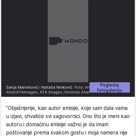
Pogledaj
Sanja Marinković i Nataša Ninković
Foto: Antonio
fotogaleriju
Ahel/ATAImages, ATA Images /Antonio Ahel
"Objašnjenje, kao autor emisije, koje sam dala vama
u izjavi, shvatiće svi sagovornici. Ono što je meni kao
autoru i domaćinu emisije važno je da imam
poštovanje prema svakom gostu i moja namera nije