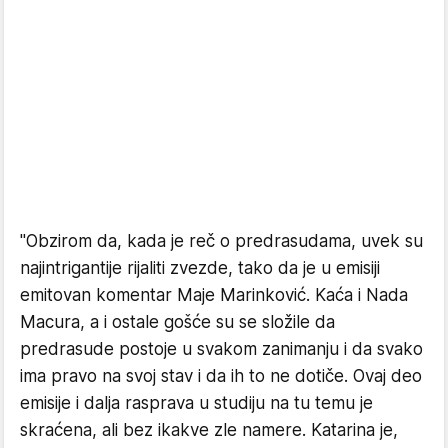
"Obzirom da, kada je reč o predrasudama, uvek su
najintrigantije rijaliti zvezde, tako da je u emisiji
emitovan komentar Maje Marinković. Kaća i Nada
Macura, a i ostale gošće su se složile da
predrasude postoje u svakom zanimanju i da svako
ima pravo na svoj stav i da ih to ne dotiče. Ovaj deo
emisije i dalja rasprava u studiju na tu temu je
skraćena, ali bez ikakve zle namere. Katarina je,