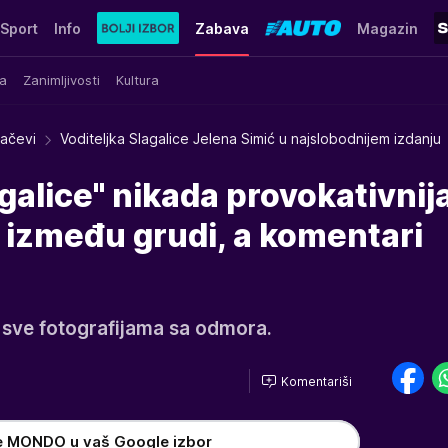
Sport
Info
Zabava
Magazin
a
Zanimljivosti
Kultura
račevi
Voditeljka Slagalice Jelena Simić u najslobodnijem izdanju
agalice" nikada provokativnij
između grudi, a komentari
e sve fotografijama sa odmora.
Komentariši
e MONDO u vaš Google izbor