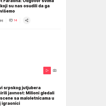
ot Faraona: Odgovor svima
koji su nas osudili da ga
višemo
uj
14
i srpskog jutjubera
rili javnost: Milioni gledali
 scene sa maloletnicama u
j igraonici