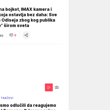
na bojkot, IMAX kamera i
koja ostavlja bez daha: Sve
u Odiseja zbog kog publika
e” širom sveta
uj
8
 TRAČEVI
smo odlučili da reagujemo