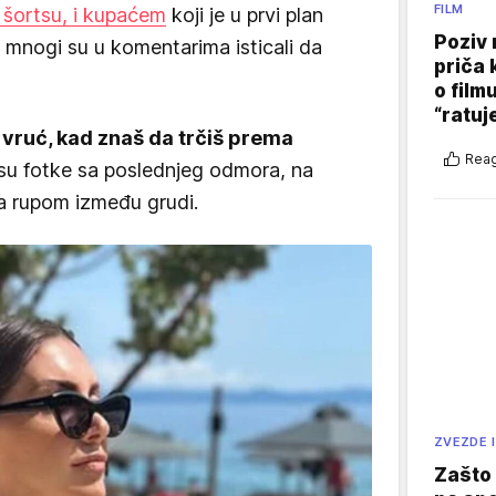
FILM
u šortsu, i kupaćem
koji je u prvi plan
Poziv 
a mnogi su u komentarima isticali da
priča 
o film
“ratuj
k vruć, kad znaš da trčiš prema
Reag
isu fotke sa poslednjeg odmora, na
a rupom između grudi.
ZVEZDE I
Zašto 