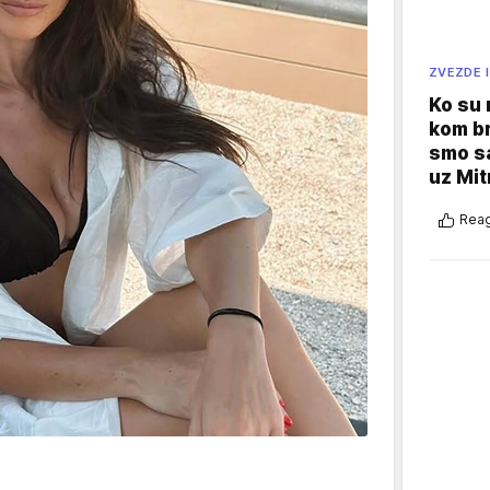
ZVEZDE I
Ko su
kom br
smo sa
uz Mit
Reag