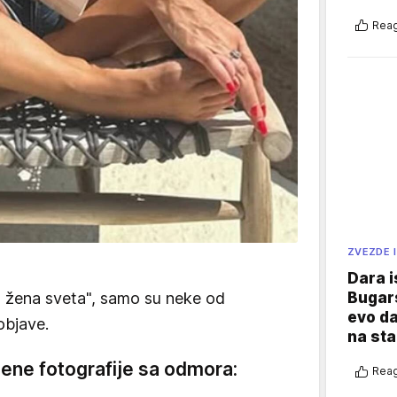
Reag
ZVEZDE I
Dara i
Bugars
ša žena sveta", samo su neke od
evo da
objave.
na sta
jene fotografije sa odmora:
Reag