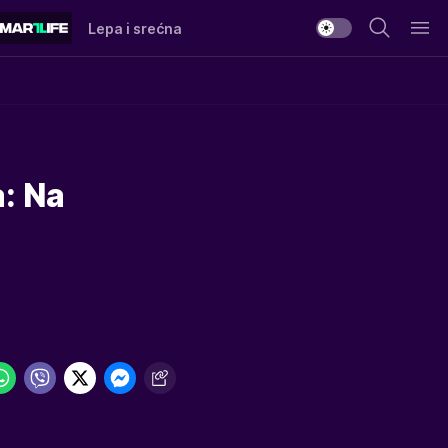
Lepa i srećna
a: Na