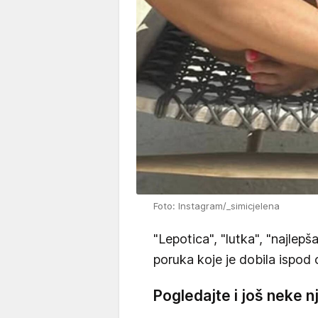
Foto: Instagram/_simicjelena
"Lepotica", "lutka", "najlep
poruka koje je dobila ispod 
Pogledajte i još neke n