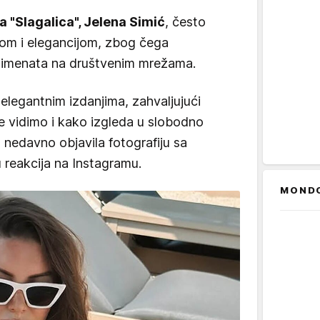
 "Slagalica", Jelena Simić
, često
edom i elegancijom, zbog čega
limenata na društvenim mrežama.
elegantnim izdanjima, zahvaljujući
e vidimo i kako izgleda u slobodno
, nedavno objavila fotografiju sa
u reakcija na Instagramu.
MOND