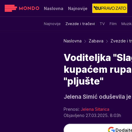
Naslovna
Najnovije
Najnovije
Zvezde i tračevi
TV
Film
Muzik
Sensa
Stvar ukusa
Yumama
Naslovna
Zabava
Zvezde i t
Voditeljka "Sl
kupaćem rupa 
"pljušte"
Jelena Simić oduševila j
Prenosi:
Jelena Sitarica
Objavljeno 27.03.2025. 8:03h
Dodajt