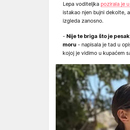
Lepa voditeljka
pozirala je 
istakao njen bujni dekolte, 
izgleda zanosno.
-
Nije te briga što je pesa
moru
- napisala je tad u op
kojoj je vidimo u kupaćem s