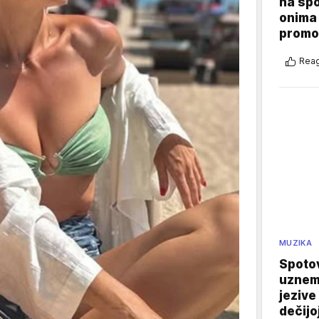
na sp
onima 
promo
Reag
MUZIKA
Spotov
uznemi
jezive
dečijo