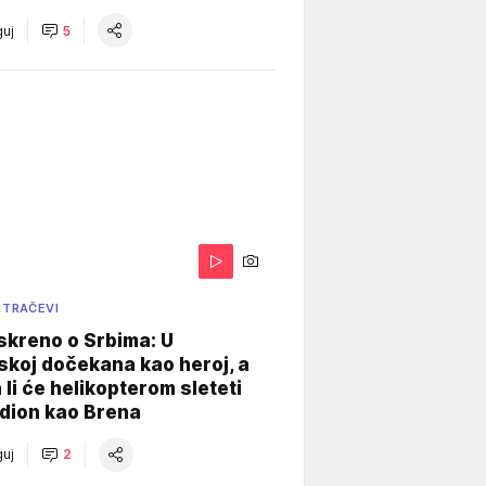
uj
5
 TRAČEVI
skreno o Srbima: U
koj dočekana kao heroj, a
 li će helikopterom sleteti
dion kao Brena
uj
2