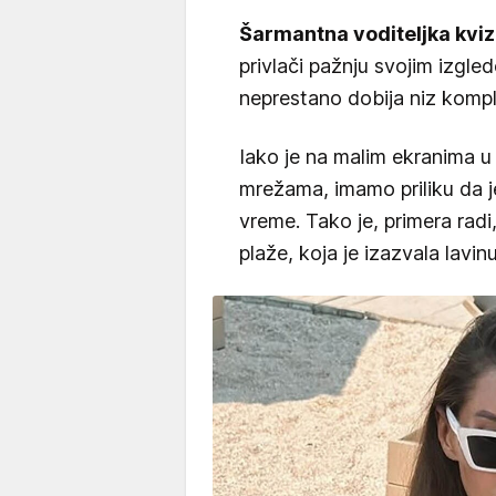
Šarmantna voditeljka kviza
privlači pažnju svojim izgl
neprestano dobija niz komp
Iako je na malim ekranima u 
mrežama, imamo priliku da j
vreme. Tako je, primera radi
plaže, koja je izazvala lavin