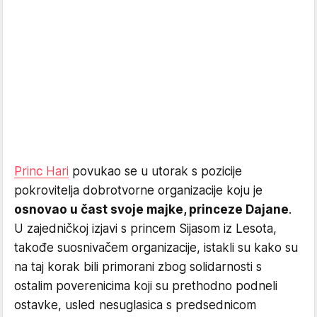
Princ Hari
povukao se u utorak s pozicije
pokrovitelja dobrotvorne organizacije koju je
osnovao u čast svoje majke, princeze Dajane
.
U zajedničkoj izjavi s princem Sijasom iz Lesota,
takođe suosnivačem organizacije, istakli su kako su
na taj korak bili primorani zbog solidarnosti s
ostalim poverenicima koji su prethodno podneli
ostavke, usled nesuglasica s predsednicom