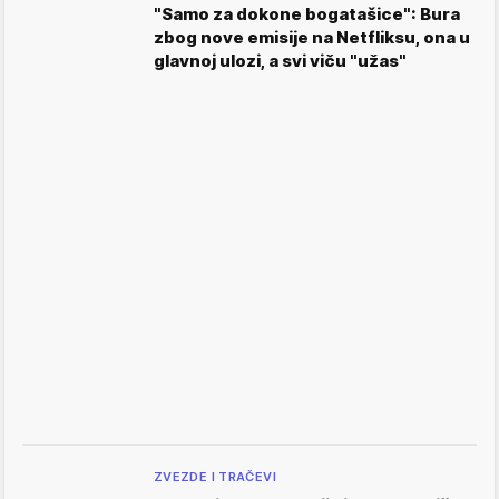
"Samo za dokone bogatašice": Bura
zbog nove emisije na Netfliksu, ona u
glavnoj ulozi, a svi viču "užas"
ZVEZDE I TRAČEVI