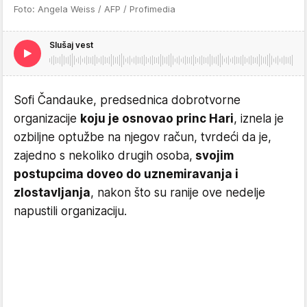
Foto: Angela Weiss / AFP / Profimedia
Slušaj vest
Sofi Čandauke, predsednica dobrotvorne
organizacije
koju je osnovao princ Hari
, iznela je
ozbiljne optužbe na njegov račun, tvrdeći da je,
zajedno s nekoliko drugih osoba,
svojim
postupcima doveo do uznemiravanja i
zlostavljanja
, nakon što su ranije ove nedelje
napustili organizaciju.