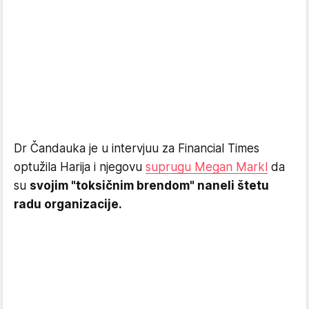
Dr Čandauka je u intervjuu za Financial Times
optužila Harija i njegovu
suprugu Megan Markl
da
su
svojim "toksičnim brendom" naneli štetu
radu organizacije.