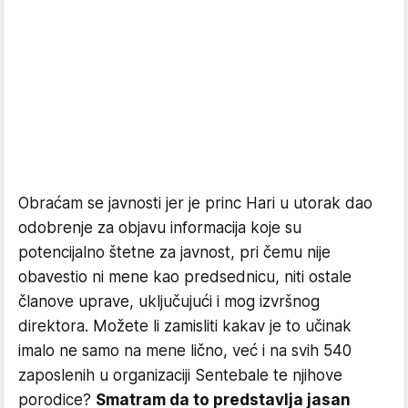
Obraćam se javnosti jer je princ Hari u utorak dao
odobrenje za objavu informacija koje su
potencijalno štetne za javnost, pri čemu nije
obavestio ni mene kao predsednicu, niti ostale
članove uprave, uključujući i mog izvršnog
direktora. Možete li zamisliti kakav je to učinak
imalo ne samo na mene lično, već i na svih 540
zaposlenih u organizaciji Sentebale te njihove
porodice?
Smatram da to predstavlja jasan