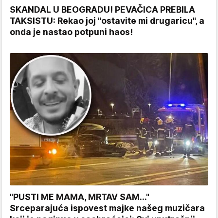
SKANDAL U BEOGRADU! PEVAČICA PREBILA
TAKSISTU: Rekao joj "ostavite mi drugaricu", a
onda je nastao potpuni haos!
"PUSTI ME MAMA, MRTAV SAM..."
Srceparajuća ispovest majke našeg muzičara