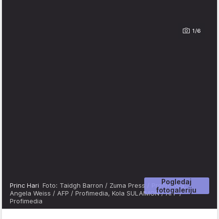
1/6
Pogledaj
Princ Hari
Foto: Taidgh Barron / Zuma Press / Profimedia,
fotogaleriju
Angela Weiss / AFP / Profimedia, Kola SULAIMON / AFP /
Profimedia