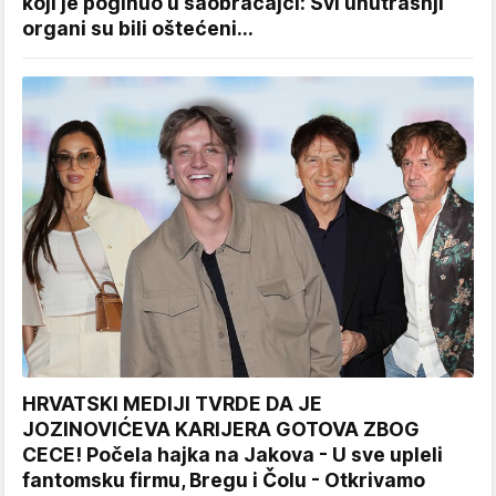
koji je poginuo u saobraćajci: Svi unutrašnji
organi su bili oštećeni...
HRVATSKI MEDIJI TVRDE DA JE
JOZINOVIĆEVA KARIJERA GOTOVA ZBOG
CECE! Počela hajka na Jakova - U sve upleli
fantomsku firmu, Bregu i Čolu - Otkrivamo