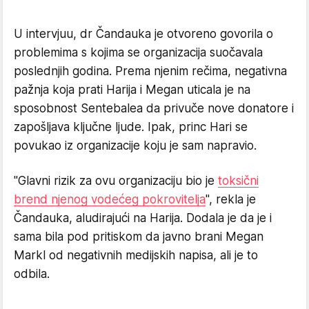
U intervjuu, dr Čandauka je otvoreno govorila o
problemima s kojima se organizacija suočavala
poslednjih godina. Prema njenim rečima, negativna
pažnja koja prati Harija i Megan uticala je na
sposobnost Sentebalea da privuče nove donatore i
zapošljava ključne ljude. Ipak, princ Hari se
povukao iz organizacije koju je sam napravio.
"Glavni rizik za ovu organizaciju bio je
toksični
brend njenog vodećeg pokrovitelja
", rekla je
Čandauka, aludirajući na Harija. Dodala je da je i
sama bila pod pritiskom da javno brani Megan
Markl od negativnih medijskih napisa, ali je to
odbila.