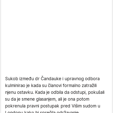
Sukob između dr Čandauke i upravnog odbora
kulminirao je kada su članovi formalno zatražili
njenu ostavku. Kada je odbila da odstupi, pokušali
su da je smene glasanjem, ali je ona potom
pokrenula pravni postupak pred Višim sudom u
Londonu kako bi sprečila održavanje