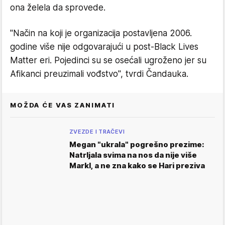
ona želela da sprovede.
"Način na koji je organizacija postavljena 2006.
godine više nije odgovarajući u post-Black Lives
Matter eri. Pojedinci su se osećali ugroženo jer su
Afikanci preuzimali vođstvo", tvrdi Čandauka.
MOŽDA ĆE VAS ZANIMATI
ZVEZDE I TRAČEVI
Megan "ukrala" pogrešno prezime:
Natrljala svima na nos da nije više
Markl, a ne zna kako se Hari preziva