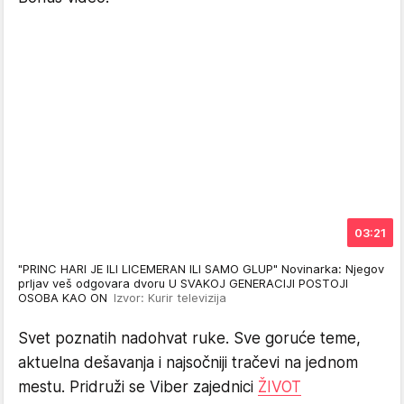
03:21
"PRINC HARI JE ILI LICEMERAN ILI SAMO GLUP" Novinarka: Njegov
prljav veš odgovara dvoru U SVAKOJ GENERACIJI POSTOJI
OSOBA KAO ON
Izvor: Kurir televizija
Svet poznatih nadohvat ruke. Sve goruće teme,
aktuelna dešavanja i najsočniji tračevi na jednom
mestu. Pridruži se Viber zajednici
ŽIVOT