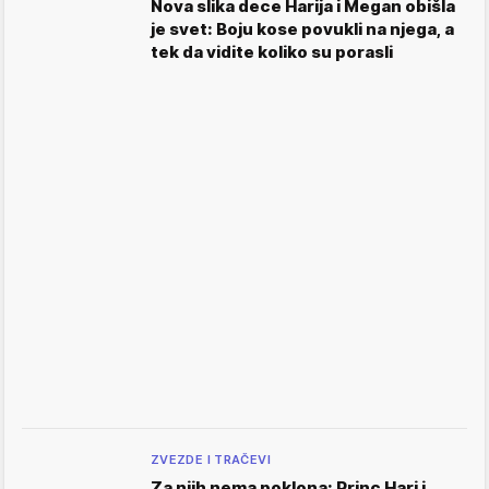
Nova slika dece Harija i Megan obišla
je svet: Boju kose povukli na njega, a
tek da vidite koliko su porasli
ZVEZDE I TRAČEVI
Za njih nema poklona: Princ Hari i