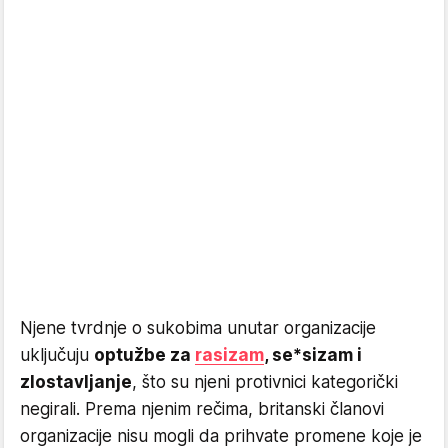
Njene tvrdnje o sukobima unutar organizacije
uključuju
optužbe za
rasizam
, se*sizam i
zlostavljanje
, što su njeni protivnici kategorički
negirali. Prema njenim rečima, britanski članovi
organizacije nisu mogli da prihvate promene koje je