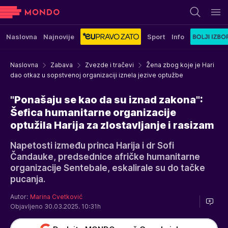
Naslovna
Najnovije
Sport
Info
Naslovna
Zabava
Zvezde i tračevi
Žena zbog koje je Hari
dao otkaz u sopstvenoj organizaciji iznela jezive optužbe
"Ponašaju se kao da su iznad zakona":
Šefica humanitarne organizacije
optužila Harija za zlostavljanje i rasizam
Napetosti između princa Harija i dr Sofi
Čandauke, predsednice afričke humanitarne
organizacije Sentebale, eskalirale su do tačke
pucanja.
Autor:
Marina Cvetković
Objavljeno 30.03.2025. 10:31h