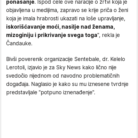
ponašanje
. Ispod cele ove naracije o žrtvi koja je
objavljena u medijima, zapravo se krije priča o ženi
koja je imala hrabrosti ukazati na loše upravljanje,
iskorišćavanje moći, nasilje nad ženama,
mizoginiju i prikrivanje svega toga
", rekla je
Čandauke.
Bivši poverenik organizacije Sentebale, dr. Kelelo
Lerotoli, izjavio je za Sky News kako lično nije
svedočio nijednom od navodno problematičnih
događaja. Naglasio je kako su mu iznesene tvrdnje
predstavljale "potpuno iznenađenje".