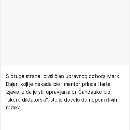
S druge strane, bivši član upravnog odbora Mark
Dajer, koji je nekada bio i mentor princa Harija,
izjavio je da je stil upravljanja dr Čandauke bio
"skoro diktatorski", što je dovelo do nepomirljivih
razlika.