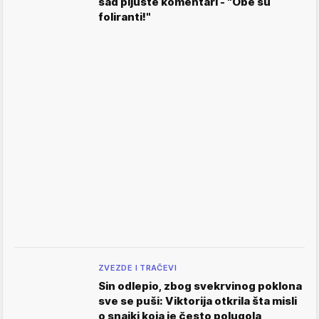
sad pljušte komentari - "Obe su
foliranti!"
ZVEZDE I TRAČEVI
Sin odlepio, zbog svekrvinog poklona
sve se puši: Viktorija otkrila šta misli
o snajki koja je često polugola