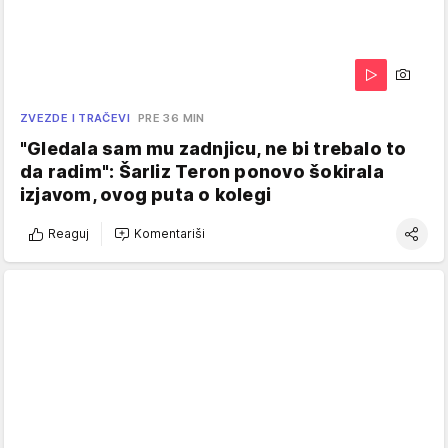
ZVEZDE I TRAČEVI
PRE 36 MIN
"Gledala sam mu zadnjicu, ne bi trebalo to
da radim": Šarliz Teron ponovo šokirala
izjavom, ovog puta o kolegi
Reaguj
Komentariši