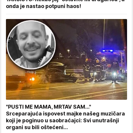
onda je nastao potpuni haos!
"PUSTI ME MAMA, MRTAV SAM..."
Srceparajuća ispovest majke našeg muzičara
koji je poginuo u saobraćajci: Svi unutrašnji
organi su bili oštećeni...