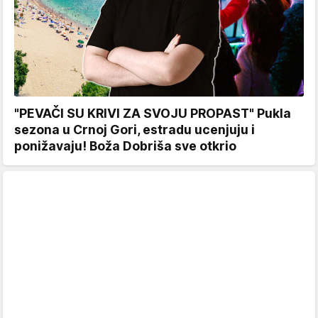
"PEVAČI SU KRIVI ZA SVOJU PROPAST" Pukla
sezona u Crnoj Gori, estradu ucenjuju i
ponižavaju! Boža Dobriša sve otkrio