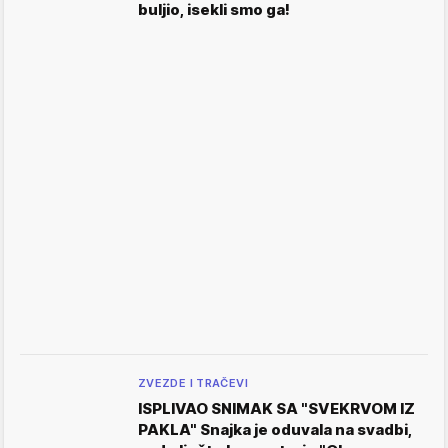
buljio, isekli smo ga!
ZVEZDE I TRAČEVI
ISPLIVAO SNIMAK SA "SVEKRVOM IZ
PAKLA" Snajka je oduvala na svadbi,