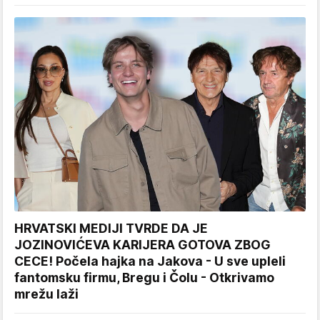
HRVATSKI MEDIJI TVRDE DA JE
JOZINOVIĆEVA KARIJERA GOTOVA ZBOG
CECE! Počela hajka na Jakova - U sve upleli
fantomsku firmu, Bregu i Čolu - Otkrivamo
mrežu laži