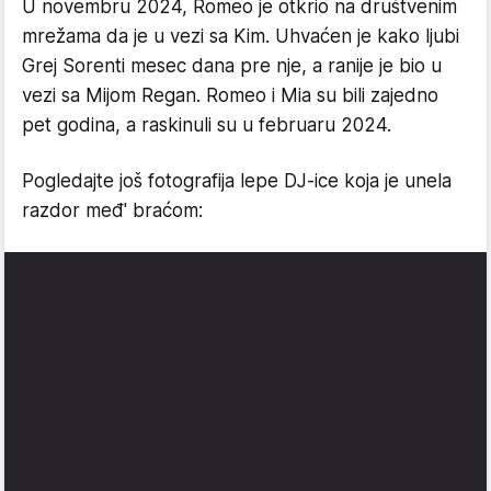
U novembru 2024, Romeo je otkrio na društvenim
mrežama da je u vezi sa Kim. Uhvaćen je kako ljubi
Grej Sorenti mesec dana pre nje, a ranije je bio u
vezi sa Mijom Regan. Romeo i Mia su bili zajedno
pet godina, a raskinuli su u februaru 2024.
Pogledajte još fotografija lepe DJ-ice koja je unela
razdor međ' braćom: