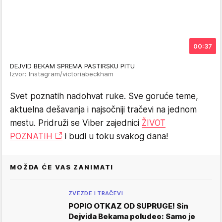
00:37
DEJVID BEKAM SPREMA PASTIRSKU PITU
Izvor: Instagram/victoriabeckham
Svet poznatih nadohvat ruke. Sve goruće teme,
aktuelna dešavanja i najsočniji tračevi na jednom
mestu. Pridruži se Viber zajednici
ŽIVOT
POZNATIH
i budi u toku svakog dana!
MOŽDA ĆE VAS ZANIMATI
ZVEZDE I TRAČEVI
POPIO OTKAZ OD SUPRUGE! Sin
Dejvida Bekama poludeo: Samo je