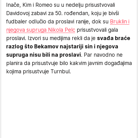
Inače, Kim i Romeo su u nedelju prisustvovali
Davidovoj zabavi za 50. rođendan, koju je bivši
fudbaler odlučio da proslavi ranije, dok su
Bruklin i
njegova supruga Nikola Pelc
prisustvovali gala
proslavi. Izvori su medijima rekli da je
svađa braće
razlog što Bekamov najstariji sin i njegova
supruga nisu bili na proslavi
. Par navodno ne
planira da prisustvuje bilo kakvim javnim događajima
kojima prisustvuje Turnbul.