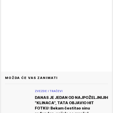
MOŽDA ĆE VAS ZANIMATI
ZVEZDE I TRAČEVI
DANAS JE JEDAN OD NAJPOŽELJNIJIH
"KLINACA", TATA OBJAVIO HIT
FOTKU: Bekam čestitao sinu