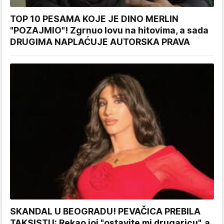
TOP 10 PESAMA KOJE JE DINO MERLIN
"POZAJMIO"! Zgrnuo lovu na hitovima, a sada
DRUGIMA NAPLAĆUJE AUTORSKA PRAVA
SKANDAL U BEOGRADU! PEVAČICA PREBILA
TAKSISTU: Rekao joj "ostavite mi drugaricu", a