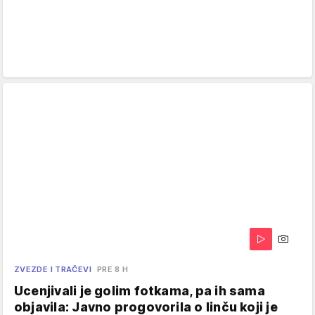
ZVEZDE I TRAČEVI
PRE 8 H
Ucenjivali je golim fotkama, pa ih sama
objavila: Javno progovorila o linču koji je