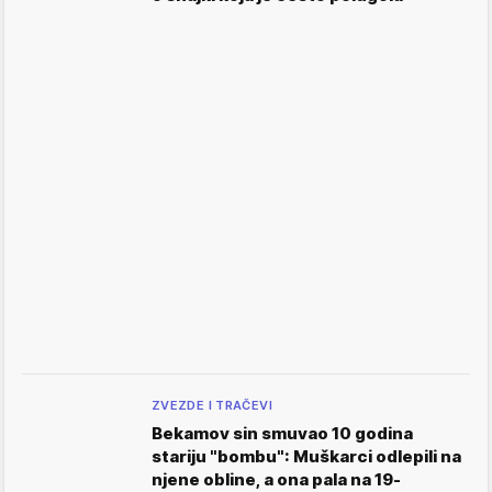
ZVEZDE I TRAČEVI
Bekamov sin smuvao 10 godina
stariju "bombu": Muškarci odlepili na
njene obline, a ona pala na 19-