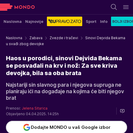
Naslovna
Najnovije
Sport
Info
Naslovna
Zabava
Zvezde i tračevi
Sinovi Dejvida Bekama
u svađi zbog devojke
Haos u porodici, sinovi Dejvida Bekama
se posvađali na krv i nož: Za sve kriva
devojka, bila sa oba brata
Najstariji sin slavnog para i njegova supruga ne
planiraju ići na događaje na kojima će biti njegov
brat
Prenosi:
Jelena Sitarica
Objavljeno 04.04.2025. 14:25h
Dodajte MONDO u vaš Google izbor