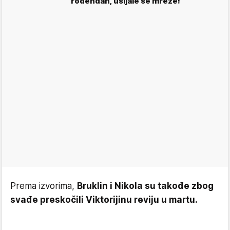
rođendan, usijale se mreže!
Prema izvorima,
Bruklin i Nikola su takođe zbog
svađe preskočili Viktorijinu reviju u martu.