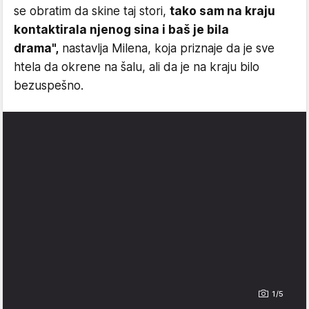
se obratim da skine taj stori,
tako sam na kraju
kontaktirala njenog sina i baš je bila
drama",
nastavlja Milena, koja priznaje da je sve
htela da okrene na šalu, ali da je na kraju bilo
bezuspešno.
1/5