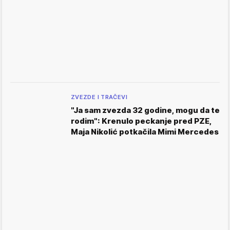
ZVEZDE I TRAČEVI
"Ja sam zvezda 32 godine, mogu da te
rodim": Krenulo peckanje pred PZE,
Maja Nikolić potkačila Mimi Mercedes