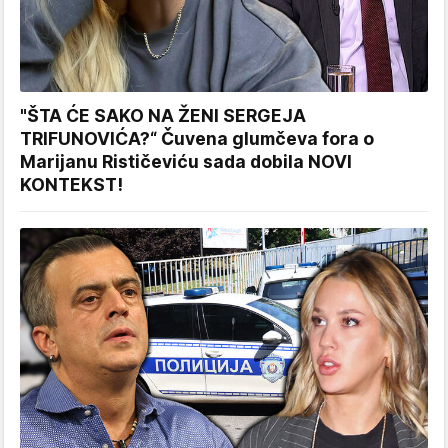
"ŠTA ĆE SAKO NA ŽENI SERGEJA
TRIFUNOVIĆA?“ Čuvena glumčeva fora o
Marijanu Rističeviću sada dobila NOVI
KONTEKST!