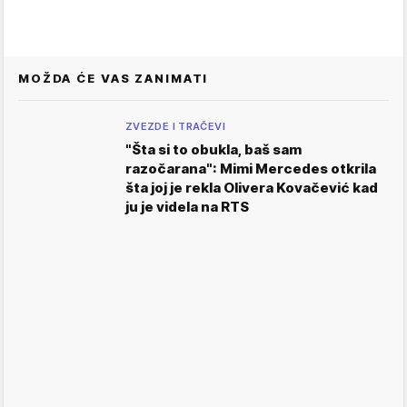
MOŽDA ĆE VAS ZANIMATI
ZVEZDE I TRAČEVI
"Šta si to obukla, baš sam
razočarana": Mimi Mercedes otkrila
šta joj je rekla Olivera Kovačević kad
ju je videla na RTS