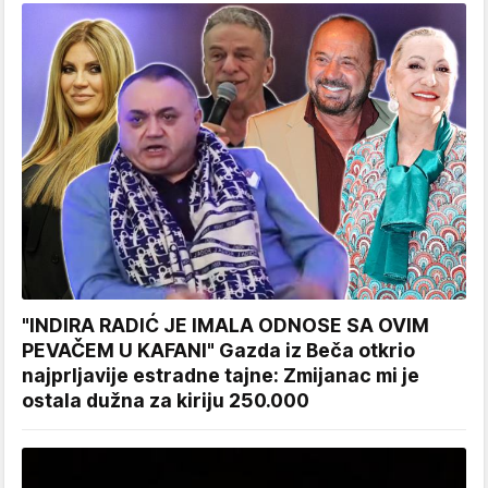
"INDIRA RADIĆ JE IMALA ODNOSE SA OVIM
PEVAČEM U KAFANI" Gazda iz Beča otkrio
najprljavije estradne tajne: Zmijanac mi je
ostala dužna za kiriju 250.000