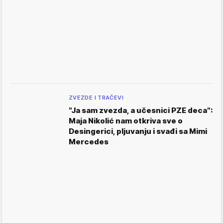
ZVEZDE I TRAČEVI
"Ja sam zvezda, a učesnici PZE deca":
Maja Nikolić nam otkriva sve o
Desingerici, pljuvanju i svađi sa Mimi
Mercedes