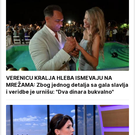
VERENICU KRALJA HLEBA ISMEVAJU NA
MREŽAMA: Zbog jednog detalja sa gala slavlja
i veridbe je urnišu: "Dva dinara bukvalno"