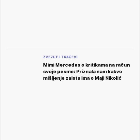
ZVEZDE I TRAČEVI
Mimi Mercedes o kritikama na račun
svoje pesme: Priznala nam kakvo
mišljenje zaista ima o Maji Nikolić