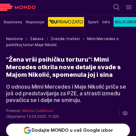
Naslovna
Najnovije
Sport
Info
Naslovna
Zabava
Zvezde i tračevi
Mimi Mercedes o
psihičkoj torturi Maje Nikolić
"Žena vrši psihičku torturu": Mimi
Mercedes otkrila nove detalje svađe s
Majom Nikolić, spomenula joj i sina
O odnosu Mimi Mercedes i Maje Nikolić priča se
još od predstavljanja za PZE, a strasti između
pevačica se i dalje ne smiruju.
Prenosi:
Marina Cvetković
Objavljeno 13.04.2025. 11:32h
Dodajte MONDO u vaš Google izbor