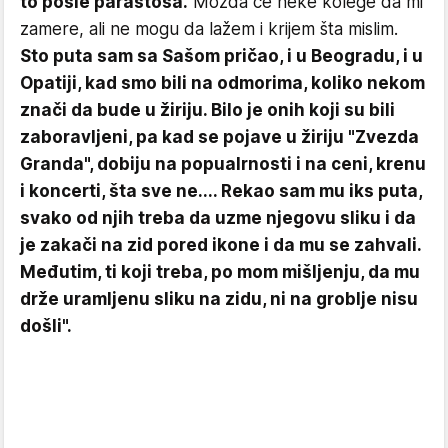
to posle parastosa.
Možda će neke kolege da mi
zamere, ali ne mogu da lažem i krijem šta mislim.
Sto puta sam sa Sašom pričao, i u Beogradu, i u
Opatiji, kad smo bili na odmorima, koliko nekom
znači da bude u žiriju. Bilo je onih koji su bili
zaboravljeni, pa kad se pojave u žiriju "Zvezda
Granda", dobiju na popualrnosti i na ceni, krenu
i koncerti, šta sve ne.... Rekao sam mu iks puta,
svako od njih treba da uzme njegovu sliku i da
je zakači na zid pored ikone i da mu se zahvali.
Međutim, ti koji treba, po mom mišljenju, da mu
drže uramljenu sliku na zidu, ni na groblje nisu
došli".