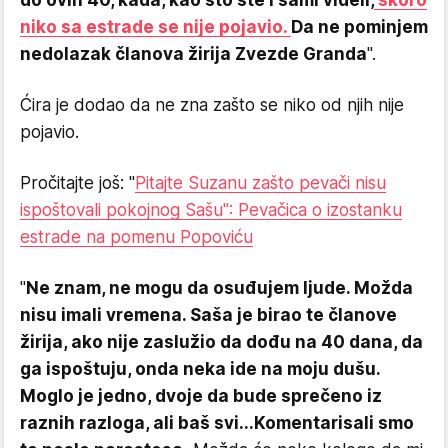
do ovih 40, kada, kao što ste i sami videli,
skoro
niko sa estrade se nije pojavio.
Da ne pominjem
nedolazak članova žirija Zvezde Granda
".
Ćira je dodao da ne zna zašto se niko od njih nije
pojavio.
Pročitajte još: "
Pitajte Suzanu zašto pevači nisu
ispoštovali pokojnog Sašu": Pevačica o izostanku
estrade na pomenu Popoviću
"
Ne znam, ne mogu da osuđujem ljude. Možda
nisu imali vremena. Saša je birao te članove
žirija, ako nije zaslužio da dođu na 40 dana, da
ga ispoštuju, onda neka ide na moju dušu.
Moglo je jedno, dvoje da bude sprečeno iz
raznih razloga, ali baš svi...
Komentarisali smo