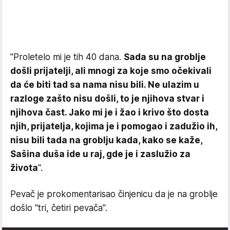
"Proletelo mi je tih 40 dana.
Sada su na groblje
došli prijatelji, ali mnogi za koje smo očekivali
da će biti tad sa nama nisu bili. Ne ulazim u
razloge zašto nisu došli, to je njihova stvar i
njihova čast. Jako mi je i žao i krivo što dosta
njih, prijatelja, kojima je i pomogao i zadužio ih,
nisu bili tada na groblju kada, kako se kaže,
Sašina duša ide u raj, gde je i zaslužio za
života
".
Pevač je prokomentarisao činjenicu da je na groblje
došlo "tri, četiri pevača".