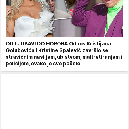
OD LJUBAVI DO HORORA Odnos Kristijana
Golubovića i Kristine Spalević završio se
stravičnim nasiljem, ubistvom, maltretiranjem i
policijom, ovako je sve počelo