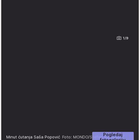
1/9
Pogledaj
Minut ćutanja Saša Popović
Foto: MONDO/Stefan Stojanović
fotogaleriju