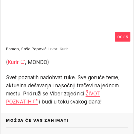
00:15
Pomen, Saša Popović
Izvor: Kurir
(
Kurir
, MONDO)
Svet poznatih nadohvat ruke. Sve goruće teme,
aktuelna dešavanja i najsočniji tračevi na jednom
mestu. Pridruži se Viber zajednici
ŽIVOT
POZNATIH
i budi u toku svakog dana!
MOŽDA ĆE VAS ZANIMATI