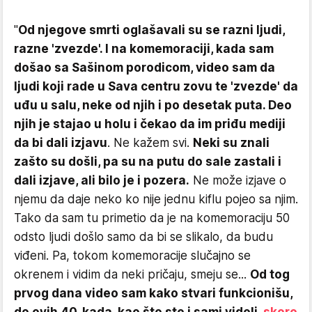
"
Od njegove smrti oglašavali su se razni ljudi,
razne 'zvezde'. I na komemoraciji, kada sam
došao sa Sašinom porodicom, video sam da
ljudi koji rade u Sava centru zovu te 'zvezde' da
uđu u salu, neke od njih i po desetak puta. Deo
njih je stajao u holu i čekao da im priđu mediji
da bi dali izjavu
. Ne kažem svi.
Neki su znali
zašto su došli, pa su na putu do sale zastali i
dali izjave, ali bilo je i pozera.
Ne može izjave o
njemu da daje neko ko nije jednu kiflu pojeo sa njim.
Tako da sam tu primetio da je na komemoraciju 50
odsto ljudi došlo samo da bi se slikalo, da budu
viđeni. Pa, tokom komemoracije slučajno se
okrenem i vidim da neki pričaju, smeju se...
Od tog
prvog dana video sam kako stvari funkcionišu,