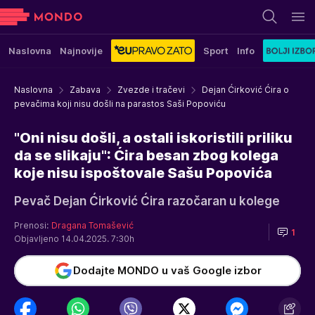
Naslovna
Najnovije
Sport
Info
Naslovna
Zabava
Zvezde i tračevi
Dejan Ćirković Ćira o
pevačima koji nisu došli na parastos Saši Popoviću
"Oni nisu došli, a ostali iskoristili priliku
da se slikaju": Ćira besan zbog kolega
koje nisu ispoštovale Sašu Popovića
Pevač Dejan Ćirković Ćira razočaran u kolege
Prenosi:
Dragana Tomašević
1
Objavljeno 14.04.2025. 7:30h
Dodajte MONDO u vaš Google izbor