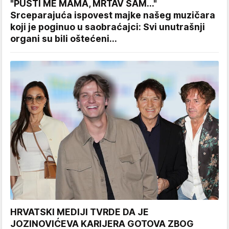
"PUSTI ME MAMA, MRTAV SAM..."
Srceparajuća ispovest majke našeg muzičara
koji je poginuo u saobraćajci: Svi unutrašnji
organi su bili oštećeni...
HRVATSKI MEDIJI TVRDE DA JE
JOZINOVIĆEVA KARIJERA GOTOVA ZBOG