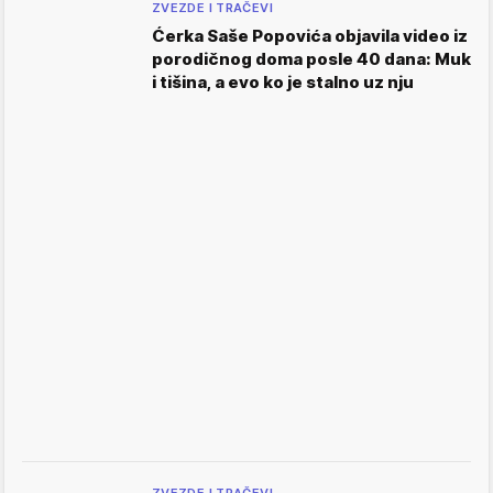
ZVEZDE I TRAČEVI
Ćerka Saše Popovića objavila video iz
porodičnog doma posle 40 dana: Muk
i tišina, a evo ko je stalno uz nju
ZVEZDE I TRAČEVI