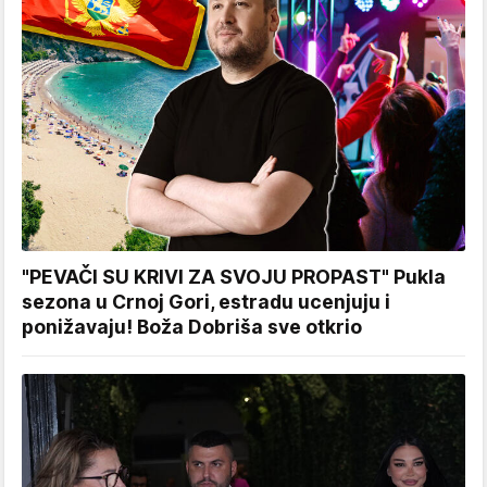
"PEVAČI SU KRIVI ZA SVOJU PROPAST" Pukla
sezona u Crnoj Gori, estradu ucenjuju i
ponižavaju! Boža Dobriša sve otkrio