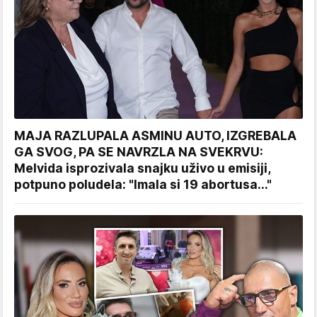
MAJA RAZLUPALA ASMINU AUTO, IZGREBALA
GA SVOG, PA SE NAVRZLA NA SVEKRVU:
Melvida isprozivala snajku uživo u emisiji,
potpuno poludela: "Imala si 19 abortusa..."