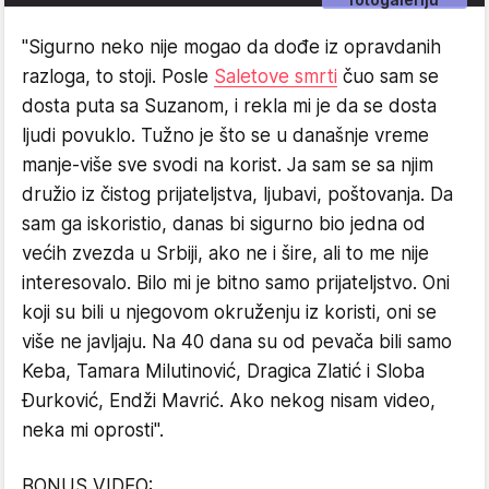
"Sigurno neko nije mogao da dođe iz opravdanih
razloga, to stoji. Posle
Saletove smrti
čuo sam se
dosta puta sa Suzanom, i rekla mi je da se dosta
ljudi povuklo. Tužno je što se u današnje vreme
manje-više sve svodi na korist. Ja sam se sa njim
družio iz čistog prijateljstva, ljubavi, poštovanja. Da
sam ga iskoristio, danas bi sigurno bio jedna od
većih zvezda u Srbiji, ako ne i šire, ali to me nije
interesovalo. Bilo mi je bitno samo prijateljstvo. Oni
koji su bili u njegovom okruženju iz koristi, oni se
više ne javljaju. Na 40 dana su od pevača bili samo
Keba, Tamara Milutinović, Dragica Zlatić i Sloba
Đurković, Endži Mavrić. Ako nekog nisam video,
neka mi oprosti".
BONUS VIDEO: