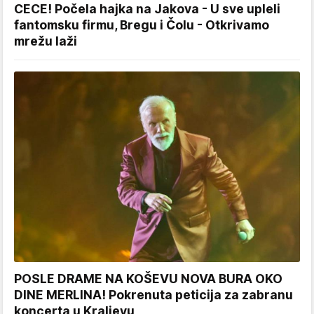
CECE! Počela hajka na Jakova - U sve upleli
fantomsku firmu, Bregu i Čolu - Otkrivamo
mrežu laži
POSLE DRAME NA KOŠEVU NOVA BURA OKO
DINE MERLINA! Pokrenuta peticija za zabranu
koncerta u Kraljevu