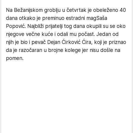
Na Bežanijskom groblju u četvrtak je obeleženo 40
dana otkako je preminuo estradni magSaša
Popović. Najbliži prijatelji tog dana okupili su se oko
njegove večne kuće i odali mu počast. Jedan od
njih je bio i pevač Dejan Ćirković Ćira, koji je priznao
da je razočaran u brojne kolege jer nisu došle na
pomen.