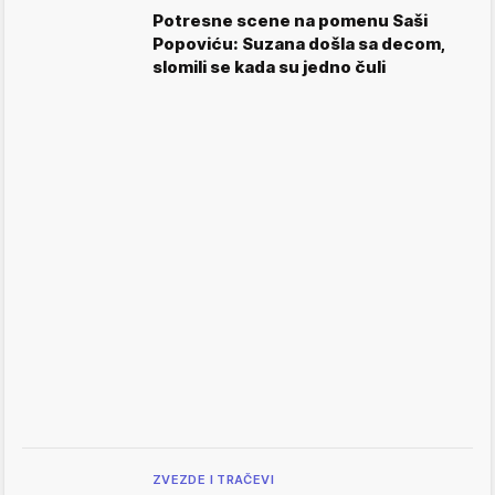
Potresne scene na pomenu Saši
Popoviću: Suzana došla sa decom,
slomili se kada su jedno čuli
ZVEZDE I TRAČEVI