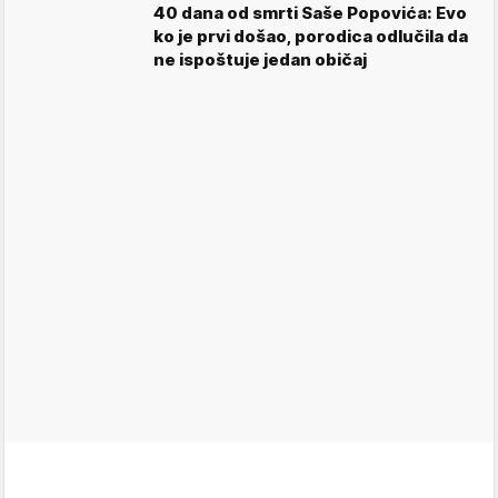
40 dana od smrti Saše Popovića: Evo
ko je prvi došao, porodica odlučila da
ne ispoštuje jedan običaj