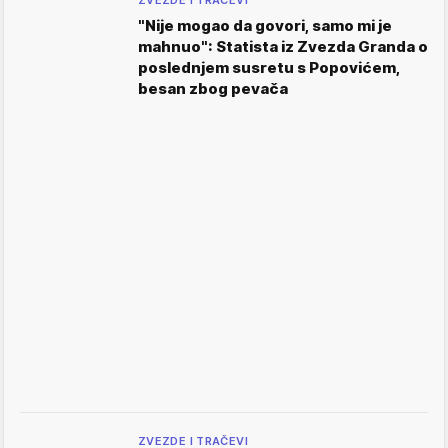
"Nije mogao da govori, samo mi je
mahnuo": Statista iz Zvezda Granda o
poslednjem susretu s Popovićem,
besan zbog pevača
ZVEZDE I TRAČEVI