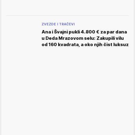
ZVEZDE I TRAČEVI
Ana i Švajni pukli 4.800 € za par dana
u Deda Mrazovom selu: Zakupili vilu
od 160 kvadrata, a oko njih čist luksuz