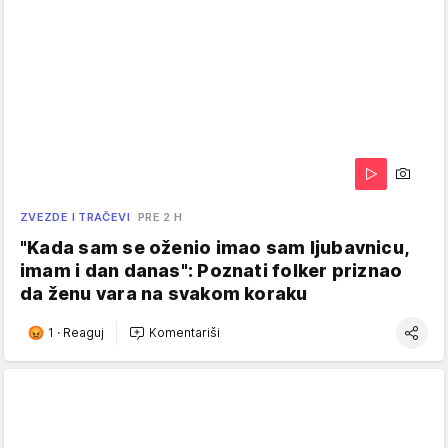
ZVEZDE I TRAČEVI
PRE 2 H
"Kada sam se oženio imao sam ljubavnicu,
imam i dan danas": Poznati folker priznao
da ženu vara na svakom koraku
1
·
Reaguj
Komentariši