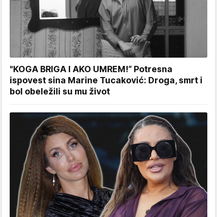
"KOGA BRIGA I AKO UMREM!“ Potresna
ispovest sina Marine Tucaković: Droga, smrt i
bol obeležili su mu život