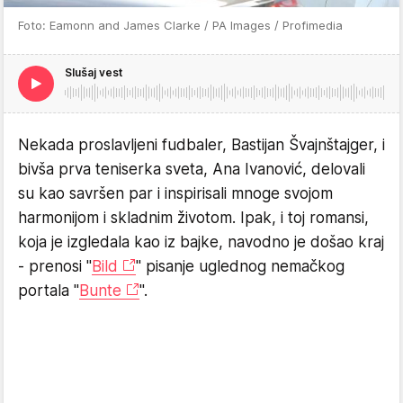
Foto: Eamonn and James Clarke / PA Images / Profimedia
Slušaj vest
Nekada proslavljeni fudbaler, Bastijan Švajnštajger, i
bivša prva teniserka sveta, Ana Ivanović, delovali
su kao savršen par i inspirisali mnoge svojom
harmonijom i skladnim životom. Ipak, i toj romansi,
koja je izgledala kao iz bajke, navodno je došao kraj
- prenosi "
Bild
" pisanje uglednog nemačkog
portala "
Bunte
".