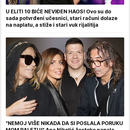
U ELITI 10 BIĆE NEVIĐEN HAOS! Ovo su do
sada potvrđeni učesnici, stari računi dolaze
na naplatu, a stiže i stari vuk rijalitija
"NEMOJ VIŠE NIKADA DA SI POSLALA PORUKU
MOM RALETU!" Ana Nikolić žestoko napala