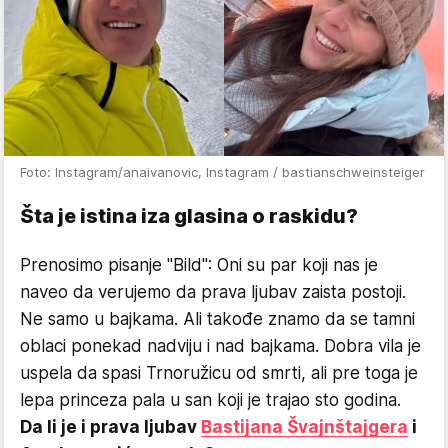
Foto: Instagram/anaivanovic, Instagram / bastianschweinsteiger
Šta je istina iza glasina o raskidu?
Prenosimo pisanje "Bild": Oni su par koji nas je
naveo da verujemo da prava ljubav zaista postoji.
Ne samo u bajkama. Ali takođe znamo da se tamni
oblaci ponekad nadviju i nad bajkama. Dobra vila je
uspela da spasi Trnoružicu od smrti, ali pre toga je
lepa princeza pala u san koji je trajao sto godina.
Da li je i prava ljubav
Bastijana Švajnštajgera
i