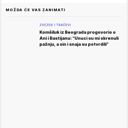
MOŽDA ĆE VAS ZANIMATI
ZVEZDE I TRAČEVI
Komšiluk iz Beograda progovorio o
Ani i Bastijanu: "Unuci su mi skrenuli
pažnju, a sin i snaja su potvrdili"