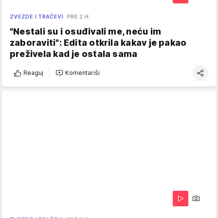
ZVEZDE I TRAČEVI
PRE 2 H
"Nestali su i osuđivali me, neću im
zaboraviti": Edita otkrila kakav je pakao
preživela kad je ostala sama
Reaguj
Komentariši