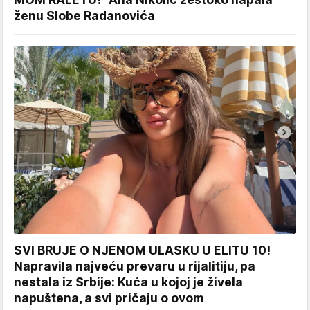
ženu Slobe Radanovića
SVI BRUJE O NJENOM ULASKU U ELITU 10!
Napravila najveću prevaru u rijalitiju, pa
nestala iz Srbije: Kuća u kojoj je živela
napuštena, a svi pričaju o ovom