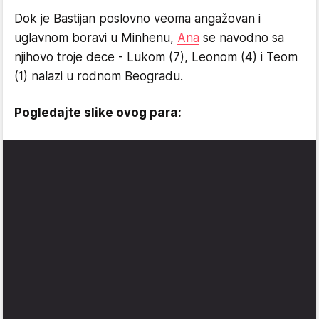
Dok je Bastijan poslovno veoma angažovan i
uglavnom boravi u Minhenu,
Ana
se navodno sa
njihovo troje dece - Lukom (7), Leonom (4) i Teom
(1) nalazi u rodnom Beogradu.
Pogledajte slike ovog para: