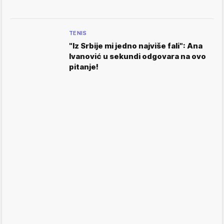
TENIS
"Iz Srbije mi jedno najviše fali": Ana
Ivanović u sekundi odgovara na ovo
pitanje!