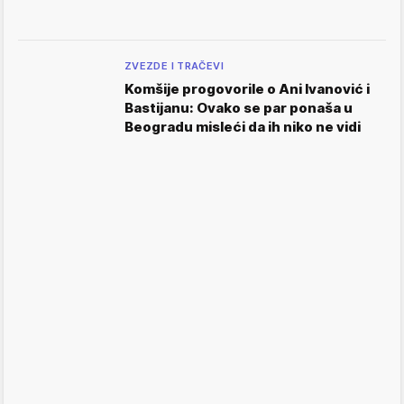
ZVEZDE I TRAČEVI
Komšije progovorile o Ani Ivanović i
Bastijanu: Ovako se par ponaša u
Beogradu misleći da ih niko ne vidi