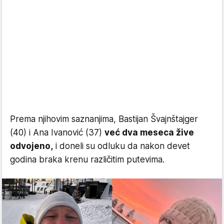
Prema njihovim saznanjima, Bastijan Švajnštajger
(40) i Ana Ivanović (37)
već dva meseca žive
odvojeno,
i doneli su odluku da nakon devet
godina braka krenu različitim putevima.