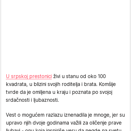
U srpskoj prestonici
živi u stanu od oko 100
kvadrata, u blizini svojih roditelja i brata. Komšije
tvrde da je omiljena u kraju i poznata po svojoj
srdačnosti i ljubaznosti.
Vest o mogućem razlazu iznenadila je mnoge, jer su
upravo njih dvoje godinama važili za oličenje prave
ljubavi - onu koja inspiriše veru da negde na svetu