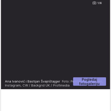
1/6
Pogledaj
Ana Ivanović i Bastijan Švajnštajger
Foto: Printskrin/Instagram,
fotogaleriju
Instagram, CW / Backgrid UK / Profimedia