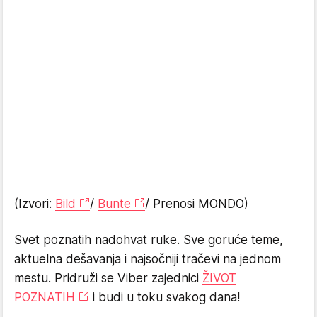
(Izvori:
Bild
/
Bunte
/ Prenosi MONDO)
Svet poznatih nadohvat ruke. Sve goruće teme,
aktuelna dešavanja i najsočniji tračevi na jednom
mestu. Pridruži se Viber zajednici
ŽIVOT
POZNATIH
i budi u toku svakog dana!