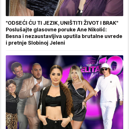
"ODSEĆI ĆU TI JEZIK, UNIŠTITI ŽIVOT I BRAK"
Poslušajte glasovne poruke Ane Nikolić:
Besna i nezaustavljiva uputila brutalne uvrede
i pretnje Slobinoj Jeleni