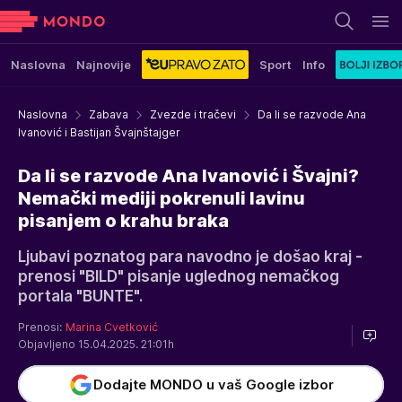
Naslovna
Najnovije
Sport
Info
Naslovna
Zabava
Zvezde i tračevi
Da li se razvode Ana
Ivanović i Bastijan Švajnštajger
Da li se razvode Ana Ivanović i Švajni?
Nemački mediji pokrenuli lavinu
pisanjem o krahu braka
Ljubavi poznatog para navodno je došao kraj -
prenosi "BILD" pisanje uglednog nemačkog
portala "BUNTE".
Prenosi:
Marina Cvetković
Objavljeno 15.04.2025. 21:01h
Dodajte MONDO u vaš Google izbor