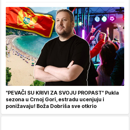
"PEVAČI SU KRIVI ZA SVOJU PROPAST" Pukla
sezona u Crnoj Gori, estradu ucenjuju i
ponižavaju! Boža Dobriša sve otkrio