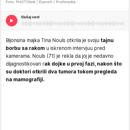
Foto: PHOTOlink / Everett / Profimedia
Slušaj vest
Bijonsina majka Tina Nouls otkrila je svoju
tajnu
borbu sa rakom
u iskrenom intervjuu pred
kamerama. Nouls (71) je rekla da joj je nedavno
dijagnostikovan r
ak dojke u prvoj fazi, nakon što
su doktori otkrili dva tumora tokom pregleda
na mamografiji.