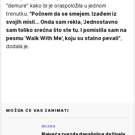
"demure" kako bi je oraspoložila u jednom
trenutku.
"Počnem da se smejem. Izađem iz
svojih misli... Onda sam rekla, 'Jednostavno
sam toliko srećna što ste tu. I pomislila sam na
pesmu 'Walk With Me', koju su stalno pevali"
,
dodala je.
MOŽDA ĆE VAS ZANIMATI
MUZIKA
Najveća zvezda današnjice doživela