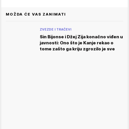
MOŽDA ĆE VAS ZANIMATI
ZVEZDE I TRAČEVI
Sin Bijonse i Džej Zija konačno viđen u
javnosti: Ono što je Kanje rekao o
tome zašto ga kriju zgrozilo je sve