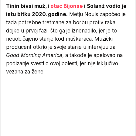
Tinin bivši muž, i
otac Bijonse
i Solanž vodio je
istu bitku 2020. godine.
Metju Nouls započeo je
tada potrebne tretmane za borbu protiv raka
dojke u prvoj fazi, što ga je iznenadilo, jer je to
neuobičajeno stanje kod muškaraca. Muzički
producent otkrio je svoje stanje u intervjuu za
Good Morning America
, a takođe je apelovao na
podizanje svesti o ovoj bolesti, jer nije isključivo
vezana za žene.