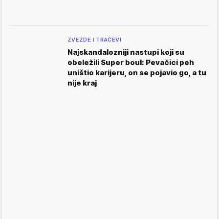
ZVEZDE I TRAČEVI
Najskandalozniji nastupi koji su
obeležili Super boul: Pevačici peh
uništio karijeru, on se pojavio go, a tu
nije kraj