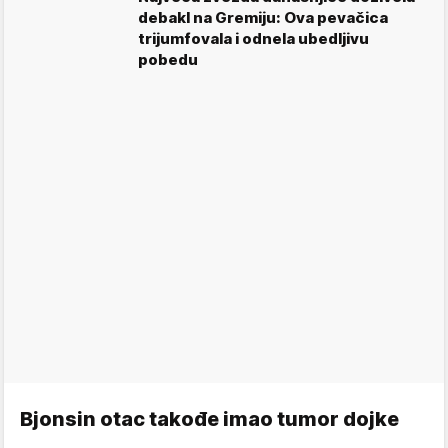
debakl na Gremiju: Ova pevačica
trijumfovala i odnela ubedljivu
pobedu
Bjonsin otac takođe imao tumor dojke