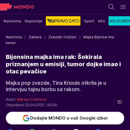
Naslovna
Najnovije
Sport
Info
Naslovna
Zabava
Zvezde i tračevi
Majka Bijonse ima
tumor
Bijonsina majka ima rak: Šokirala
priznanjem u emisiji, tumor dojke imao i
otac pevačice
Majka pop zvezde, Tina Knouls otkrila je u
intervjuu tajnu borbu sa rakom.
Autor:
Marina Cvetković
Objavljeno 22.04.2025. 14:53h
Dodajte MONDO u vaš Google izbor