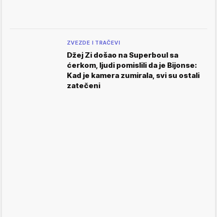
ZVEZDE I TRAČEVI
Džej Zi došao na Superboul sa
ćerkom, ljudi pomislili da je Bijonse:
Kad je kamera zumirala, svi su ostali
zatečeni