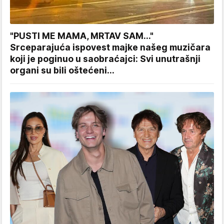
"PUSTI ME MAMA, MRTAV SAM..."
Srceparajuća ispovest majke našeg muzičara
koji je poginuo u saobraćajci: Svi unutrašnji
organi su bili oštećeni...