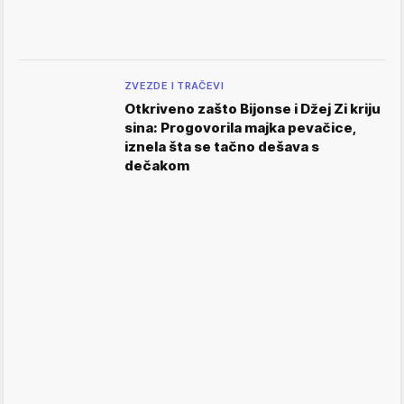
ZVEZDE I TRAČEVI
Otkriveno zašto Bijonse i Džej Zi kriju
sina: Progovorila majka pevačice,
iznela šta se tačno dešava s
dečakom