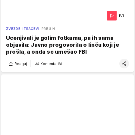
ZVEZDE I TRAČEVI
PRE 8 H
Ucenjivali je golim fotkama, pa ih sama
objavila: Javno progovorila o linču koji je
prošla, a onda se umešao FBI
Reaguj
Komentariši