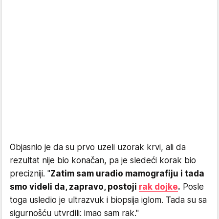
Objasnio je da su prvo uzeli uzorak krvi, ali da
rezultat nije bio konačan, pa je sledeći korak bio
precizniji. "
Zatim sam uradio mamografiju i tada
smo videli da, zapravo, postoji
rak dojke
.
Posle
toga usledio je ultrazvuk i biopsija iglom. Tada su sa
sigurnošću utvrdili: imao sam rak."