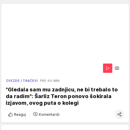
ZVEZDE I TRAČEVI
PRE 40 MIN
"Gledala sam mu zadnjicu, ne bi trebalo to
da radim": Šarliz Teron ponovo šokirala
izjavom, ovog puta o kolegi
Reaguj
Komentariši