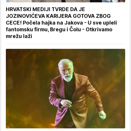
HRVATSKI MEDIJI TVRDE DA JE
JOZINOVIĆEVA KARIJERA GOTOVA ZBOG
CECE! Počela hajka na Jakova - U sve upleli
fantomsku firmu, Bregu i Čolu - Otkrivamo
mrežu laži