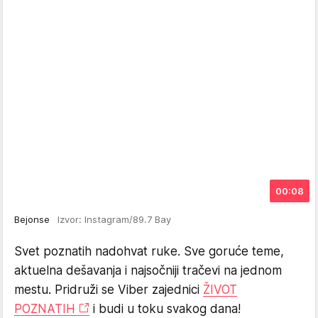
00:08
Bejonse
Izvor: Instagram/89.7 Bay
Svet poznatih nadohvat ruke. Sve goruće teme,
aktuelna dešavanja i najsočniji tračevi na jednom
mestu. Pridruži se Viber zajednici
ŽIVOT
POZNATIH
i budi u toku svakog dana!