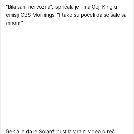
"Bila sam nervozna", ispričala je Tina Gejl King u
emisiji CBS Mornings. "I tako su počeli da se šale sa
mnom."
Rekla je da je Solanž pustila viralni video o reči