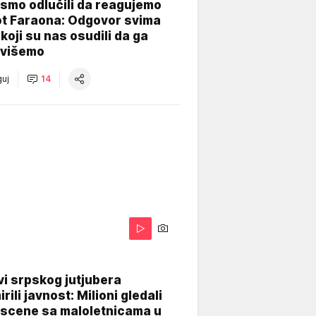
smo odlučili da reagujemo
ot Faraona: Odgovor svima
koji su nas osudili da ga
višemo
uj
14
i srpskog jutjubera
rili javnost: Milioni gledali
 scene sa maloletnicama u