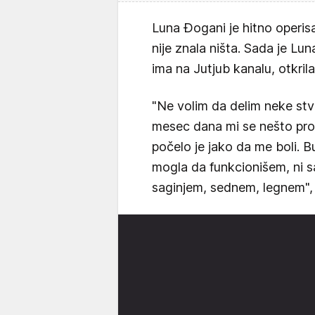
Luna Đogani je hitno operi
nije znala ništa. Sada je Lun
ima na Jutjub kanalu, otkrila
"Ne volim da delim neke stvar
mesec dana mi se nešto prom
počelo je jako da me boli. B
mogla da funkcionišem, ni s
saginjem, sednem, legnem",