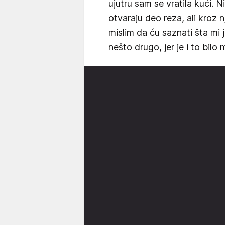
ujutru sam se vratila kući. Ni
otvaraju deo reza, ali kroz n
mislim da ću saznati šta mi je
nešto drugo, jer je i to bilo