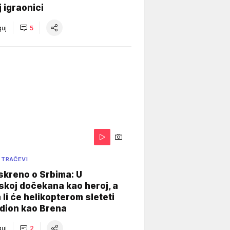
j igraonici
uj
5
 TRAČEVI
skreno o Srbima: U
koj dočekana kao heroj, a
 li će helikopterom sleteti
dion kao Brena
uj
2