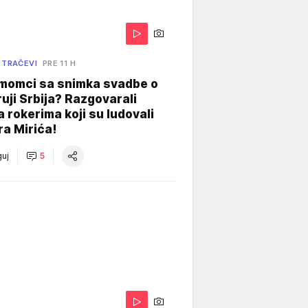
 TRAČEVI
PRE 11 H
 momci sa snimka svadbe o
uji Srbija? Razgovarali
 rokerima koji su ludovali
ra Mirića!
uj
5