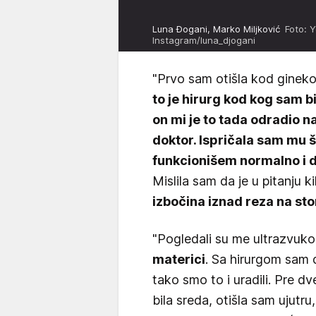
Luna Đogani, Marko Miljković
Foto: 
Instagram/luna_djogani
"Prvo sam otišla kod ginekol
to je hirurg kod kog sam b
on mi je to tada odradio na
doktor. Ispričala sam mu 
funkcionišem normalno i d
Mislila sam da je u pitanju ki
izbočina iznad reza na s
"Pogledali su me ultrazvuk
materici
. Sa hirurgom sam d
tako smo to i uradili. Pre dv
bila sreda, otišla sam ujutru