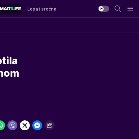
Lepa i srećna
tila
unom