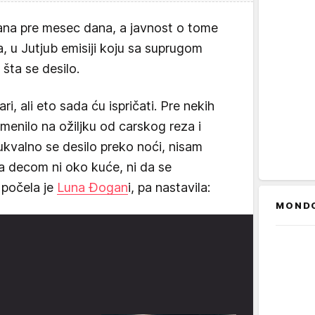
sana pre mesec dana, a javnost o tome
a, u Jutjub emisiji koju sa suprugom
 šta se desilo.
i, ali eto sada ću ispričati. Pre nekih
enilo na ožiljku od carskog reza i
ukvalno se desilo preko noći, nisam
a decom ni oko kuće, ni da se
 počela je
Luna Đogan
i, pa nastavila:
MOND