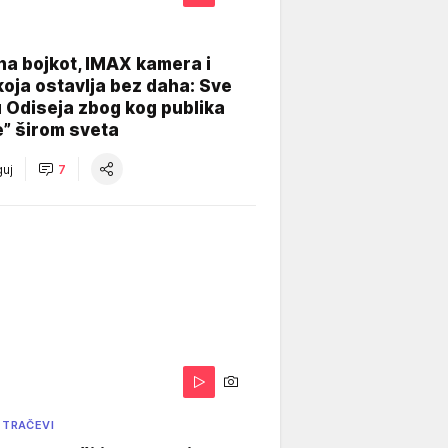
na bojkot, IMAX kamera i
koja ostavlja bez daha: Sve
u Odiseja zbog kog publika
e” širom sveta
uj
7
 TRAČEVI