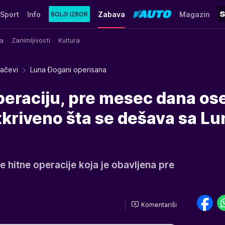
Sport
Info
Zabava
Magazin
a
Zanimljivosti
Kultura
račevi
Luna Đogani operisana
operaciju, pre mesec dana ose
tkriveno šta se dešava sa L
e hitne operacije koja je obavljena pre
Komentariši