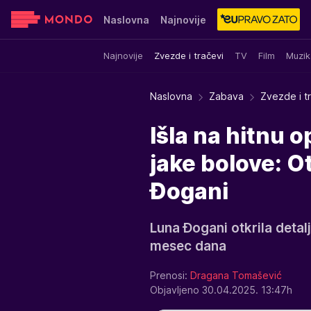
Naslovna
Najnovije
Najnovije
Zvezde i tračevi
TV
Film
Muzik
Sensa
Stvar ukusa
Yumama
Naslovna
Zabava
Zvezde i t
Išla na hitnu 
jake bolove: O
Đogani
Luna Đogani otkrila detalj
mesec dana
Prenosi:
Dragana Tomašević
Objavljeno 30.04.2025. 13:47h