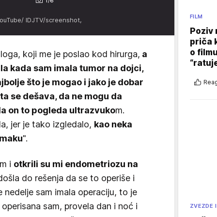
1/6
FILM
YouTube/ IDJTV/screenshot,
Poziv 
priča 
o film
oga, koji me je poslao kod hirurga,
a
“ratuj
ila kada sam imala tumor na dojci,
jbolje što je mogao i jako je dobar
Reag
šta se dešava, da ne mogu da
a on to pogleda ultrazvuko
m.
la, jer je tako izgledalo,
kao neka
tomaku
".
om i
otkrili su mi endometriozu na
ošla do rešenja da se to operiše i
e nedelje sam imala operaciju, to je
, operisana sam, provela dan i noć i
ZVEZDE I