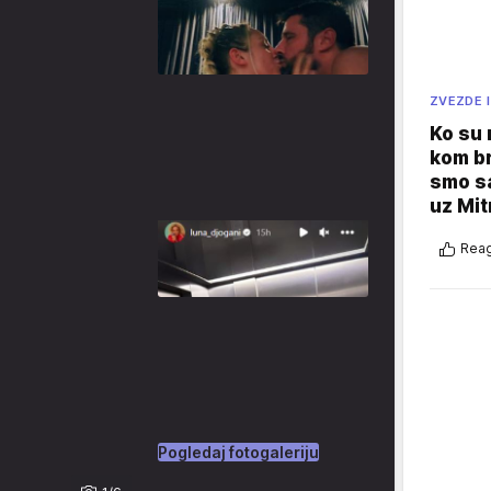
ZVEZDE I
Ko su
kom br
smo sa
uz Mit
Reag
Pogledaj fotogaleriju