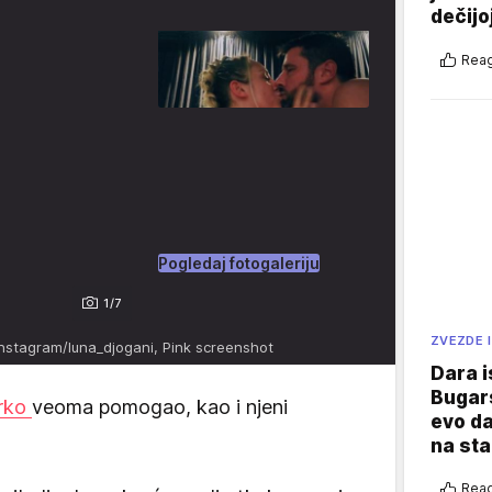
dečijo
Reag
Pogledaj fotogaleriju
1/7
ZVEZDE I
Instagram/luna_djogani, Pink screenshot
Dara i
Bugars
rko
veoma pomogao, kao i njeni
evo da
na sta
Reag