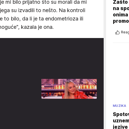
je mi bilo prijatno što su morali da mi
Zašto 
na sp
jega su izvadili to nešto. Na kontroli
onima 
 to bilo, da li je ta endometrioza ili
promo
 moguće", kazala je ona.
Reag
MUZIKA
Spotov
uznemi
jezive