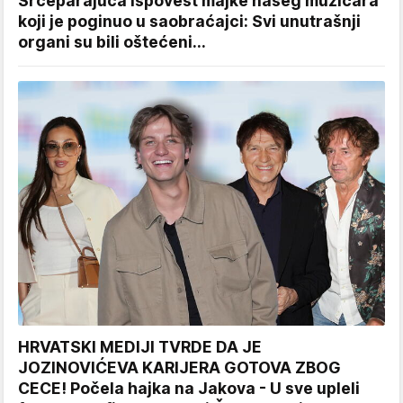
Srceparajuća ispovest majke našeg muzičara
koji je poginuo u saobraćajci: Svi unutrašnji
organi su bili oštećeni...
HRVATSKI MEDIJI TVRDE DA JE
JOZINOVIĆEVA KARIJERA GOTOVA ZBOG
CECE! Počela hajka na Jakova - U sve upleli