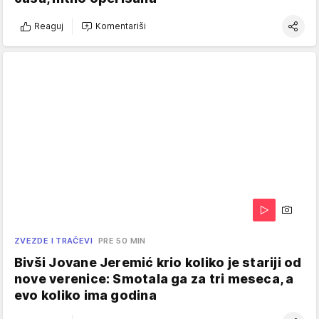
Reaguj
Komentariši
ZVEZDE I TRAČEVI
PRE 50 MIN
Bivši Jovane Jeremić krio koliko je stariji od
nove verenice: Smotala ga za tri meseca, a
evo koliko ima godina