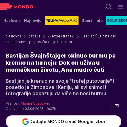
Naslovna
Najnovije
Sport
Info
Naslovna
Zabava
Zvezde i tračevi
Bastijan Švajnštajger
skinuo burmu pa poručio da je bilo lepo
Bastijan Švajnštajger skinuo burmu pa
krenuo na turneju: Dok on uživa u
momačkom životu, Ana mudro ćuti
Bastijan je krenuo na svoje "trofej putovanje" i
posetio je Zimbabve i Keniju, ali svi snimci i
fotografije pokazuju da više ne nosi burmu.
Prenosi:
Marina Cvetković
Objavljeno 03.05.2025. 19:07h
Dodajte MONDO u vaš Google izbor