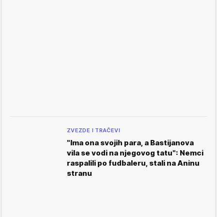
ZVEZDE I TRAČEVI
"Ima ona svojih para, a Bastijanova
vila se vodi na njegovog tatu": Nemci
raspalili po fudbaleru, stali na Aninu
stranu