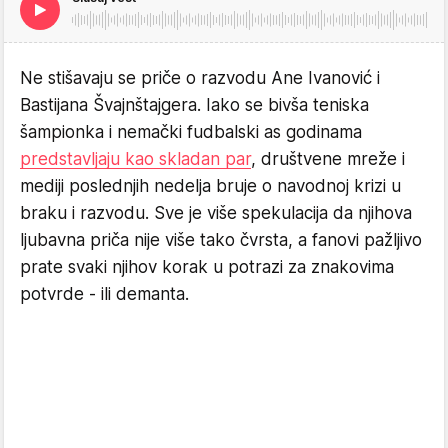
Ne stišavaju se priče o razvodu Ane Ivanović i
Bastijana Švajnštajgera. Iako se bivša teniska
šampionka i nemački fudbalski as godinama
predstavljaju kao skladan par
, društvene mreže i
mediji poslednjih nedelja bruje o navodnoj krizi u
braku i razvodu. Sve je više spekulacija da njihova
ljubavna priča nije više tako čvrsta, a fanovi pažljivo
prate svaki njihov korak u potrazi za znakovima
potvrde - ili demanta.