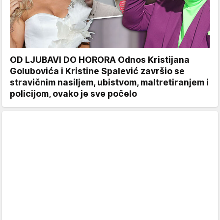
OD LJUBAVI DO HORORA Odnos Kristijana
Golubovića i Kristine Spalević završio se
stravičnim nasiljem, ubistvom, maltretiranjem i
policijom, ovako je sve počelo