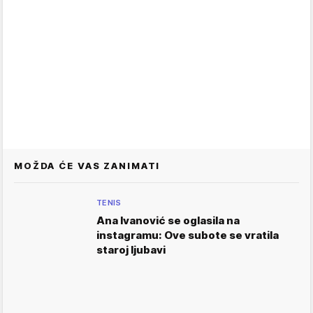
MOŽDA ĆE VAS ZANIMATI
TENIS
Ana Ivanović se oglasila na
instagramu: Ove subote se vratila
staroj ljubavi