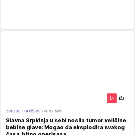
ZVEZDE I TRAČEVI
PRE 37 MIN
Slavna Srpkinja u sebi nosila tumor veličine
bebine glave: Mogao da eksplodira svakog
časa, hitno operisana