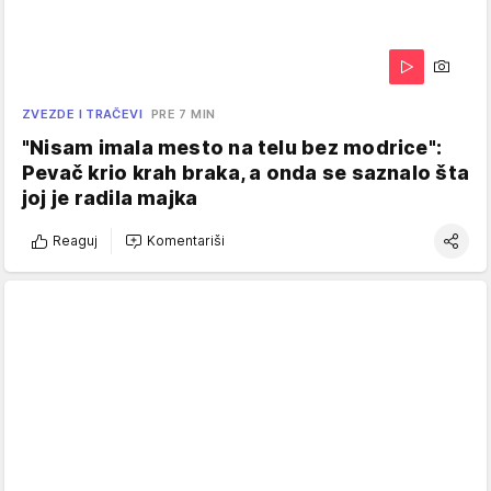
ZVEZDE I TRAČEVI
PRE 7 MIN
"Nisam imala mesto na telu bez modrice":
Pevač krio krah braka, a onda se saznalo šta
joj je radila majka
Reaguj
Komentariši