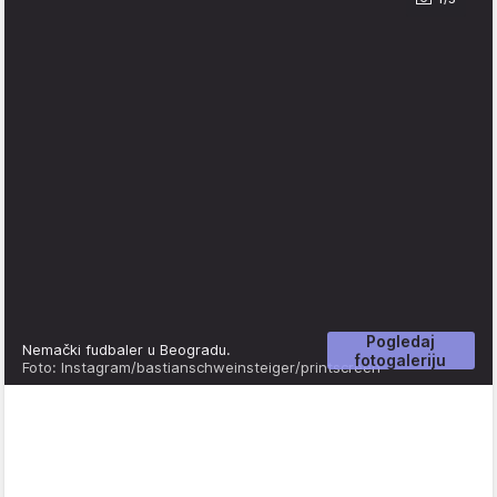
Pogledaj
Nemački fudbaler u Beogradu.
fotogaleriju
Foto: Instagram/bastianschweinsteiger/printscreen