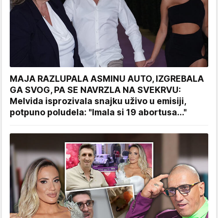
MAJA RAZLUPALA ASMINU AUTO, IZGREBALA
GA SVOG, PA SE NAVRZLA NA SVEKRVU:
Melvida isprozivala snajku uživo u emisiji,
potpuno poludela: "Imala si 19 abortusa..."