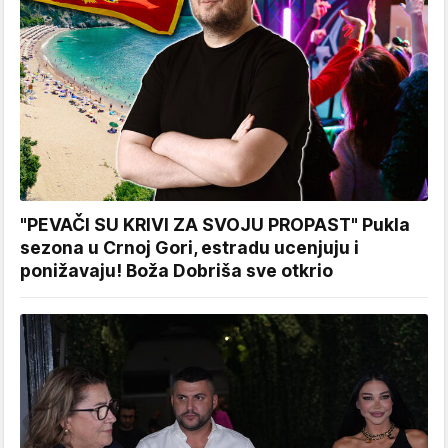
"PEVAČI SU KRIVI ZA SVOJU PROPAST" Pukla
sezona u Crnoj Gori, estradu ucenjuju i
ponižavaju! Boža Dobriša sve otkrio