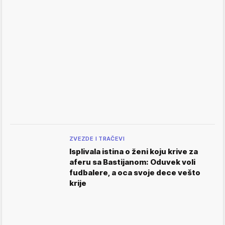
ZVEZDE I TRAČEVI
Isplivala istina o ženi koju krive za
aferu sa Bastijanom: Oduvek voli
fudbalere, a oca svoje dece vešto
krije