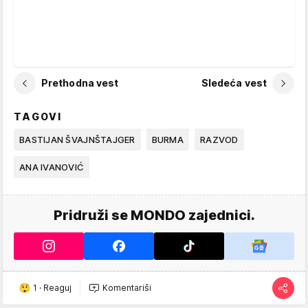
Prethodna vest
Sledeća vest
TAGOVI
BASTIJAN ŠVAJNŠTAJGER
BURMA
RAZVOD
ANA IVANOVIĆ
Pridruži se MONDO zajednici.
1
·
Reaguj
Komentariši