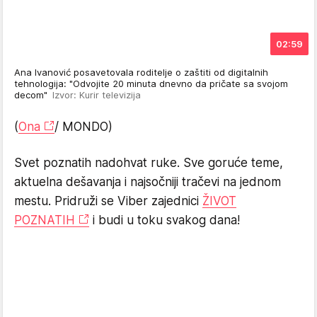
02:59
Ana Ivanović posavetovala roditelje o zaštiti od digitalnih
tehnologija: "Odvojite 20 minuta dnevno da pričate sa svojom
decom"
Izvor: Kurir televizija
(
Ona
/ MONDO)
Svet poznatih nadohvat ruke. Sve goruće teme,
aktuelna dešavanja i najsočniji tračevi na jednom
mestu. Pridruži se Viber zajednici
ŽIVOT
POZNATIH
i budi u toku svakog dana!