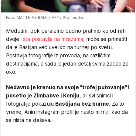
Foto: MATTHIAS BALK / AFP / Profimedia
Međutim, dok paralelno budno pratimo ko od njih
dvoje i
šta postavlja na mrežama
, može se primetiti
da je Bastijan već uveliko na turneji po svetu.
Postavlja fotografije iz provoda, na različitim
destinacijama, a sada je jedan detalj svima zapao za
oko.
Nedavno je krenuo na svoje "trofej putovanje" i
posetio je Zimbabve i Keniju
, ali svi snimci i
fotografije pokazuju
Bastijana bez burme.
Za to
vreme, Anin instagram profil je nešto mirniji, kao da
se ništa ne dešava.