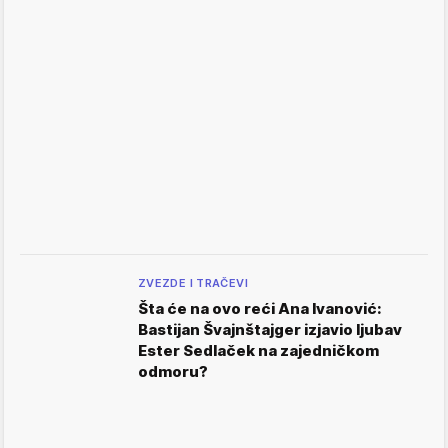
ZVEZDE I TRAČEVI
Šta će na ovo reći Ana Ivanović:
Bastijan Švajnštajger izjavio ljubav
Ester Sedlaček na zajedničkom
odmoru?