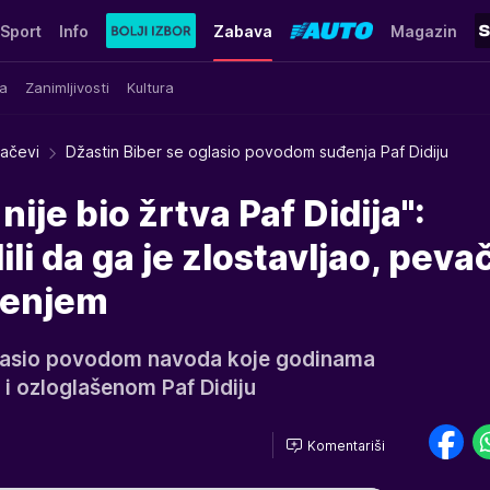
Sport
Info
Zabava
Magazin
a
Zanimljivosti
Kultura
račevi
Džastin Biber se oglasio povodom suđenja Paf Didiju
nije bio žrtva Paf Didija":
li da ga je zlostavljao, peva
tenjem
glasio povodom navoda koje godinama
u i ozloglašenom Paf Didiju
Komentariši