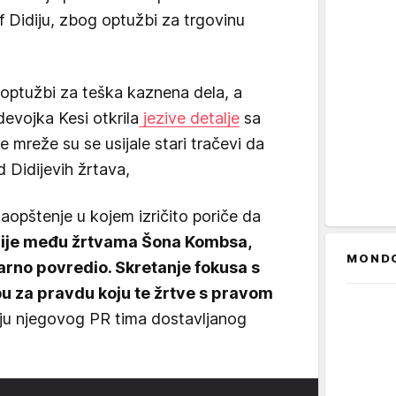
 Didiju, zbog optužbi za trgovinu
optužbi za teška kaznena dela, a
evojka Kesi otkrila
jezive detalje
sa
e mreže su se usijale stari tračevi da
d Didijevih žrtava,
saopštenje u kojem izričito poriče da
 nije među žrtvama Šona Kombsa,
MOND
tvarno povredio. Skretanje fokusa s
bu za pravdu koju te žrtve s pravom
enju njegovog PR tima dostavljanog