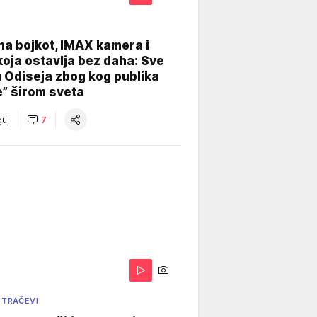
na bojkot, IMAX kamera i
koja ostavlja bez daha: Sve
u Odiseja zbog kog publika
e” širom sveta
uj
7
 TRAČEVI