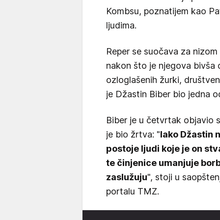
Kombsu, poznatijem kao Paf
ljudima.
Reper se suočava za nizom 
nakon što je njegova bivša d
ozloglašenih žurki, društven
je Džastin Biber bio jedna o
Biber je u četvrtak objavio 
je bio žrtva: "
Iako Džastin
postoje ljudi koje je on s
te činjenice umanjuje bor
zaslužuju
", stoji u saopšt
portalu TMZ.