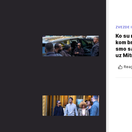
ZVEZDE I
Ko su
kom br
smo sa
uz Mit
Reag