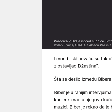
Porodica P Didija ispred sudnice
Fot
Dylan Travis/ABACA / Abaca Press /
Izvori bliski pevaču su takođe
zlostavljao Džastina".
Šta se desilo između Bibera 
Biber je u ranijim intervjuim
karijere zvao u njegovu kuću
muzici. Biber je rekao da je 