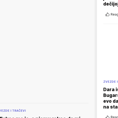
dečijo
Reag
ZVEZDE I
Dara i
Bugars
evo da
na sta
VEZDE I TRAČEVI
Reag