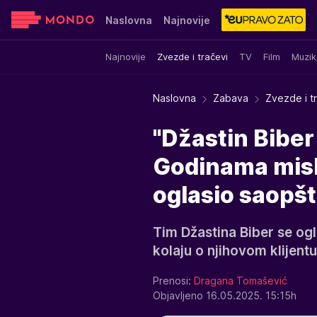
Naslovna
Najnovije
Najnovije
Zvezde i tračevi
TV
Film
Muzik
Sensa
Stvar ukusa
Yumama
Naslovna
Zabava
Zvezde i t
"Džastin Biber 
Godinama misli
oglasio saopš
Tim Džastina Biber se o
kolaju o njihovom klijent
Prenosi:
Dragana Tomašević
Objavljeno 16.05.2025. 15:15h