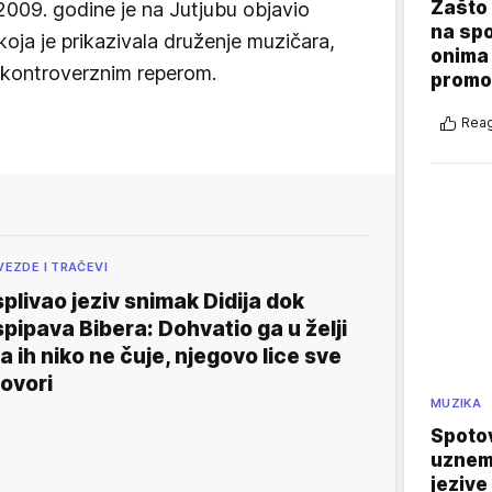
Zašto 
2009. godine je na Jutjubu objavio
na sp
koja je prikazivala druženje muzičara,
onima 
sa kontroverznim reperom.
promo
Reag
VEZDE I TRAČEVI
splivao jeziv snimak Didija dok
spipava Bibera: Dohvatio ga u želji
a ih niko ne čuje, njegovo lice sve
ovori
MUZIKA
Spotov
uznemi
jezive