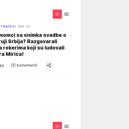
 TRAČEVI
PRE 1 H
 momci sa snimka svadbe o
uji Srbija? Razgovarali
 rokerima koji su ludovali
ra Mirića!
uj
Komentariši