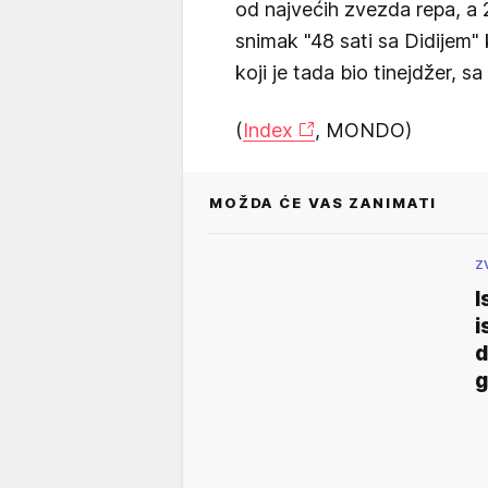
od najvećih zvezda repa, a 
snimak "48 sati sa Didijem" 
koji je tada bio tinejdžer, 
(
Index
, MONDO)
MOŽDA ĆE VAS ZANIMATI
Z
I
i
d
g