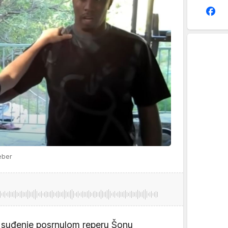
eber
o suđenje posrnulom reperu Šonu