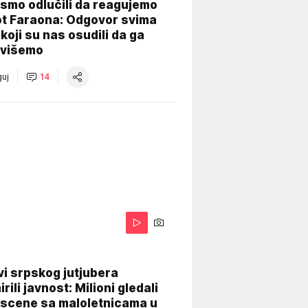
smo odlučili da reagujemo
ot Faraona: Odgovor svima
koji su nas osudili da ga
višemo
uj
14
i srpskog jutjubera
rili javnost: Milioni gledali
 scene sa maloletnicama u