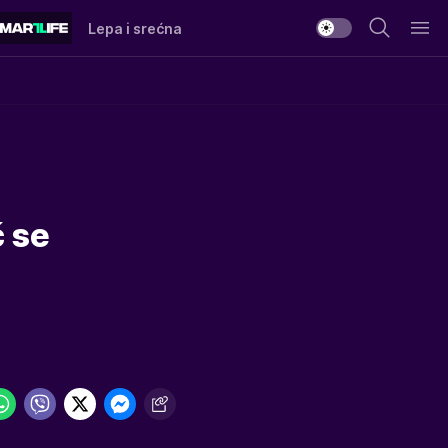
Lepa i srećna
č se