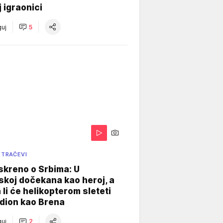
j igraonici
uj
5
 TRAČEVI
skreno o Srbima: U
koj dočekana kao heroj, a
 li će helikopterom sleteti
dion kao Brena
uj
2