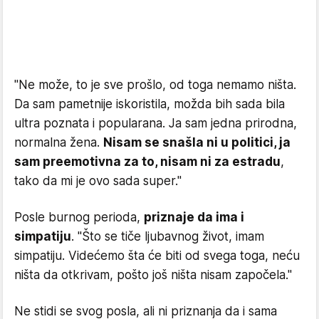
"Ne može, to je sve prošlo, od toga nemamo ništa.
Da sam pametnije iskoristila, možda bih sada bila
ultra poznata i popularana. Ja sam jedna prirodna,
normalna žena.
Nisam se snašla ni u politici, ja
sam preemotivna za to, nisam ni za estradu
,
tako da mi je ovo sada super."
Posle burnog perioda,
priznaje da ima i
simpatiju
. "Što se tiče ljubavnog život, imam
simpatiju. Videćemo šta će biti od svega toga, neću
ništa da otkrivam, pošto još ništa nisam započela."
Ne stidi se svog posla, ali ni priznanja da i sama