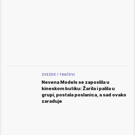
ZVEZDE I TRAČEVI
Nevena Models se zaposlila u
kineskom butiku: Žarila i palila u
grupi, postala poslanica, a sad ovako
zarađuje