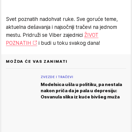
Svet poznatih nadohvat ruke. Sve goruće teme,
aktuelna dešavanja i najsočniji tračevi na jednom
mestu. Pridruži se Viber zajednici
ŽIVOT
POZNATIH
i budi u toku svakog dana!
MOŽDA ĆE VAS ZANIMATI
ZVEZDE I TRAČEVI
Modelsica ušla u politiku, pa nestala
nakon priča da je pala u depresiju:
Osvanula slika iz kuće bivšeg muža