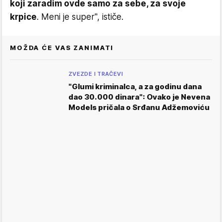
koji zaradim ovde samo za sebe, za svoje
krpice
. Meni je super", ističe.
MOŽDA ĆE VAS ZANIMATI
ZVEZDE I TRAČEVI
"Glumi kriminalca, a za godinu dana
dao 30.000 dinara": Ovako je Nevena
Models pričala o Srđanu Adžemoviću