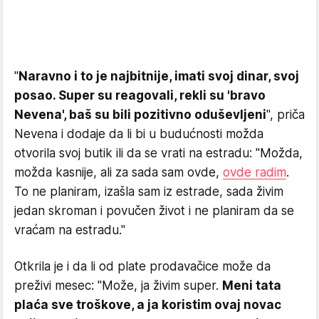
"
Naravno i to je najbitnije, imati svoj dinar, svoj
posao. Super su reagovali, rekli su 'bravo
Nevena', baš su bili pozitivno oduševljeni
", priča
Nevena i dodaje da li bi u budućnosti možda
otvorila svoj butik ili da se vrati na estradu: "Možda,
možda kasnije, ali za sada sam ovde,
ovde radim
.
To ne planiram, izašla sam iz estrade, sada živim
jedan skroman i povučen život i ne planiram da se
vraćam na estradu."
Otkrila je i da li od plate prodavačice može da
preživi mesec: "Može, ja živim super.
Meni tata
plaća sve troškove, a ja koristim ovaj novac