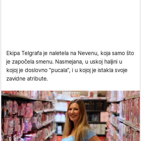
Ekipa Telgrafa je naletela na Nevenu, koja samo što
je započela smenu. Nasmejana, u uskoj haljini u
kojoj je doslovno "pucala", i u kojoj je istakla svoje
zavidne atribute.