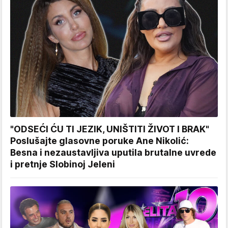
"ODSEĆI ĆU TI JEZIK, UNIŠTITI ŽIVOT I BRAK"
Poslušajte glasovne poruke Ane Nikolić:
Besna i nezaustavljiva uputila brutalne uvrede
i pretnje Slobinoj Jeleni