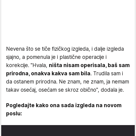
Nevena što se tiče fizičkog izgleda, i dalje izgleda
sjajno, a pomenula je i plastične operacije i
korekcije. "Hvala,
ništa nisam operisala, baš sam
prirodna, onakva kakva sam bila
. Trudila sam i
da ostanem prirodna. Ne znam, ne znam, ja nemam
takav osećaj, osećam se skroz obično", dodala je.
Pogledajte kako ona sada izgleda na novom
poslu: