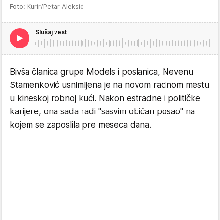
Foto: Kurir/Petar Aleksić
Slušaj vest
Bivša članica grupe Models i poslanica, Nevenu
Stamenković usnimljena je na novom radnom mestu
u kineskoj robnoj kući. Nakon estradne i političke
karijere, ona sada radi "sasvim običan posao" na
kojem se zaposlila pre meseca dana.