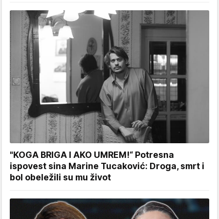
"KOGA BRIGA I AKO UMREM!“ Potresna
ispovest sina Marine Tucaković: Droga, smrt i
bol obeležili su mu život