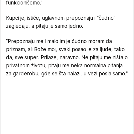
funkcionišemo."
Kupci je, ističe, uglavnom prepoznaju i "čudno"
zagledaju, a pitaju je samo jedno.
"Prepoznaju me i malo im je čudno moram da
priznam, ali Bože moj, svaki posao je za ljude, tako
da, sve super. Prilaze, naravno. Ne pitaju me ništa o
privatnom životu, pitaju me neka normalna pitanja
za garderobu, gde se šta nalazi, u vezi posla samo."