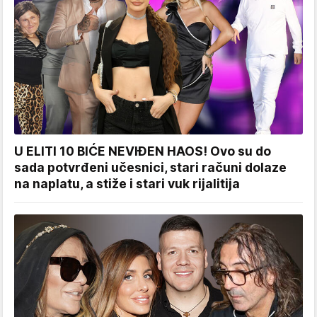
U ELITI 10 BIĆE NEVIĐEN HAOS! Ovo su do
sada potvrđeni učesnici, stari računi dolaze
na naplatu, a stiže i stari vuk rijalitija