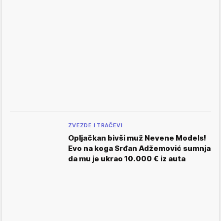
ZVEZDE I TRAČEVI
Opljačkan bivši muž Nevene Models!
Evo na koga Srđan Adžemović sumnja
da mu je ukrao 10.000 € iz auta