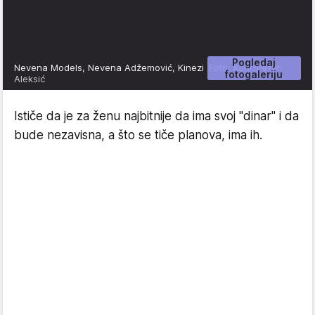
Pogledaj
Nevena Models, Nevena Adžemović, Kinezi
Foto: Kurir/Petar
fotogaleriju
Aleksić
Ističe da je za ženu najbitnije da ima svoj "dinar" i da
bude nezavisna, a što se tiče planova, ima ih.