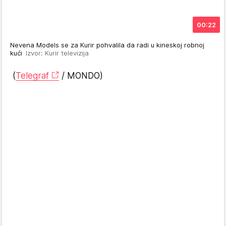
00:22
Nevena Models se za Kurir pohvalila da radi u kineskoj robnoj
kući
Izvor: Kurir televizija
(
Telegraf
/ MONDO)