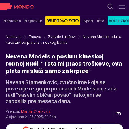
Naslovna
Najnovije
Sport
Info
Naslovna
Zabava
Zvezde i tračevi
Nevena Models otkrila
kako živi od plate iz kineskog butika
Nevena Models o poslu u kineskoj
robnoj kući: "Tata mi plaća troškove, ova
plata mi služi samo za krpice"
Nevena Stamenković, zvučno ime koje se
povezuje uz grupu popularnih Modelsica, sada
radi "sasvim običan posao" na kojem se
zaposlila pre meseca dana.
Prenosi:
Marina Cvetković
Objavljeno 21.05.2025. 21:34h