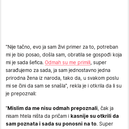
"Nije tačno, evo ja sam živi primer za to, potreban
mi je bio posao, došla sam, obratila se gospođi koja
mi je sada šefica.
Odmah su me primili
, super
sarađujemo za sada, ja sam jednostavno jedna
prirodna žena iz naroda, tako da, u svakom poslu
mi se čini da sam se snašla", rekla je i otkrila da li su
je prepoznali:
"
Mislim da me nisu odmah prepoznali
, čak ja
nisam htela ništa da pričam i
kasnije su otkrili da
sam poznata i sada su ponosni na to
. Super