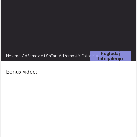
Pogledaj
Nevena Adžemović i Srđan Adžemović
Foto: Kurir
fotogaleriju
Bonus video: