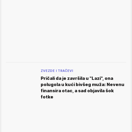
ZVEZDE I TRAČEVI
Pričali da je završila u "Lazi", ona
polugola u kući bivšeg muža: Nevenu
finansira otac, a sad objavila šok
fotke