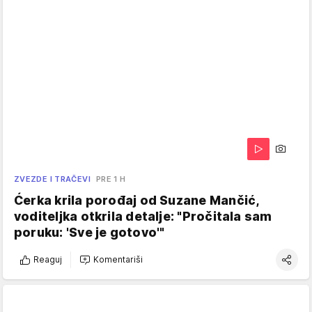
ZVEZDE I TRAČEVI
PRE 1 H
Ćerka krila porođaj od Suzane Mančić,
voditeljka otkrila detalje: "Pročitala sam
poruku: 'Sve je gotovo'"
Reaguj
Komentariši