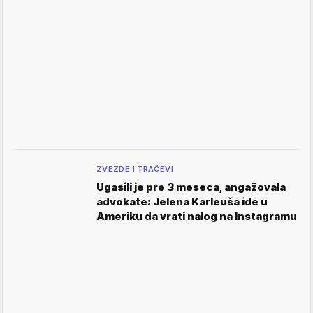
ZVEZDE I TRAČEVI
Ugasili je pre 3 meseca, angažovala
advokate: Jelena Karleuša ide u
Ameriku da vrati nalog na Instagramu