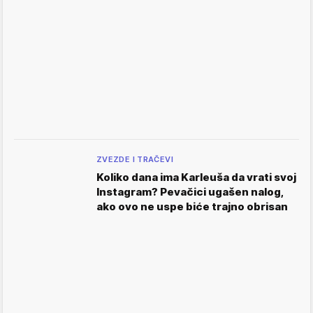
ZVEZDE I TRAČEVI
Koliko dana ima Karleuša da vrati svoj
Instagram? Pevačici ugašen nalog,
ako ovo ne uspe biće trajno obrisan