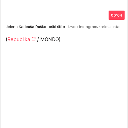
00:04
Jelena Karleuša Duško tošić šifra
Izvor: Instagram/karleusastar
(
Republika
/ MONDO)