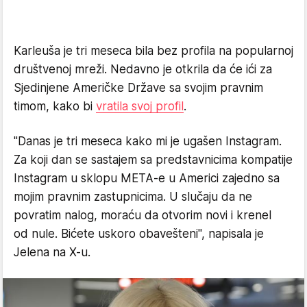
Karleuša je tri meseca bila bez profila na popularnoj
društvenoj mreži. Nedavno je otkrila da će ići za
Sjedinjene Američke Države sa svojim pravnim
timom, kako bi
vratila svoj profil
.
"Danas je tri meseca kako mi je ugašen Instagram.
Za koji dan se sastajem sa predstavnicima kompatije
Instagram u sklopu META-e u Americi zajedno sa
mojim pravnim zastupnicima. U slučaju da ne
povratim nalog, moraću da otvorim novi i krenel
od nule. Bićete uskoro obavešteni", napisala je
Jelena na X-u.