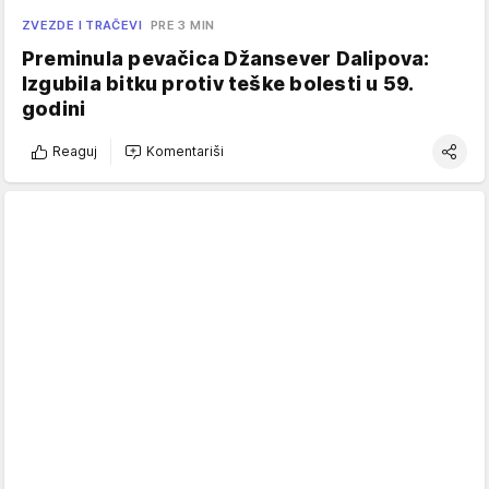
ZVEZDE I TRAČEVI
PRE 3 MIN
Preminula pevačica Džansever Dalipova:
Izgubila bitku protiv teške bolesti u 59.
godini
Reaguj
Komentariši