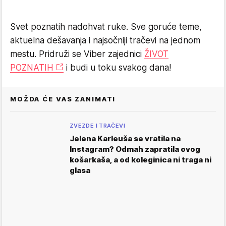
Svet poznatih nadohvat ruke. Sve goruće teme,
aktuelna dešavanja i najsočniji tračevi na jednom
mestu. Pridruži se Viber zajednici
ŽIVOT
POZNATIH
i budi u toku svakog dana!
MOŽDA ĆE VAS ZANIMATI
ZVEZDE I TRAČEVI
Jelena Karleuša se vratila na
Instagram? Odmah zapratila ovog
košarkaša, a od koleginica ni traga ni
glasa