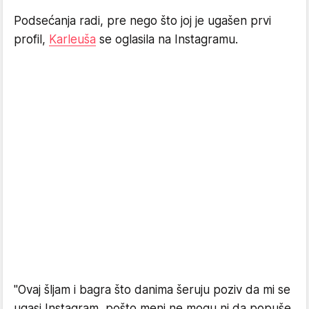
Podsećanja radi, pre nego što joj je ugašen prvi
profil,
Karleuša
se oglasila na Instagramu.
"Ovaj šljam i bagra što danima šeruju poziv da mi se
ugasi Instagram, pošto meni ne mogu ni da popuše,