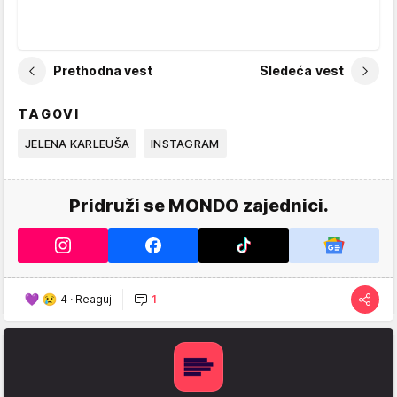
Prethodna vest
Sledeća vest
TAGOVI
JELENA KARLEUŠA
INSTAGRAM
Pridruži se MONDO zajednici.
4
·
Reaguj
1