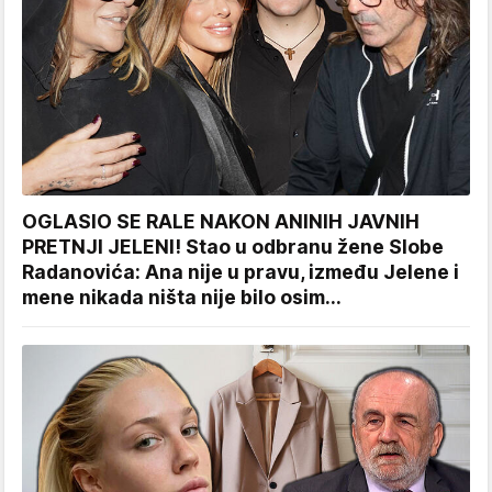
OGLASIO SE RALE NAKON ANINIH JAVNIH
PRETNJI JELENI! Stao u odbranu žene Slobe
Radanovića: Ana nije u pravu, između Jelene i
mene nikada ništa nije bilo osim...