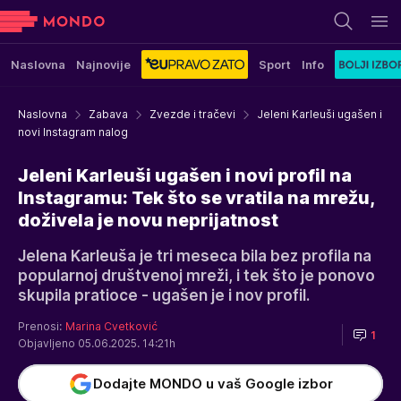
Naslovna
Najnovije
Sport
Info
Naslovna
Zabava
Zvezde i tračevi
Jeleni Karleuši ugašen i
novi Instagram nalog
Jeleni Karleuši ugašen i novi profil na
Instagramu: Tek što se vratila na mrežu,
doživela je novu neprijatnost
Jelena Karleuša je tri meseca bila bez profila na
popularnoj društvenoj mreži, i tek što je ponovo
skupila pratioce - ugašen je i nov profil.
Prenosi:
Marina Cvetković
1
Objavljeno 05.06.2025. 14:21h
Dodajte MONDO u vaš Google izbor