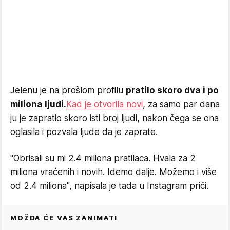
Jelenu je na prošlom profilu
pratilo skoro dva i po
miliona ljudi.
Kad je otvorila novi
, za samo par dana
ju je zapratio skoro isti broj ljudi, nakon čega se ona
oglasila i pozvala ljude da je zaprate.
"Obrisali su mi 2.4 miliona pratilaca. Hvala za 2
miliona vraćenih i novih. Idemo dalje. Možemo i više
od 2.4 miliona", napisala je tada u Instagram priči.
MOŽDA ĆE VAS ZANIMATI