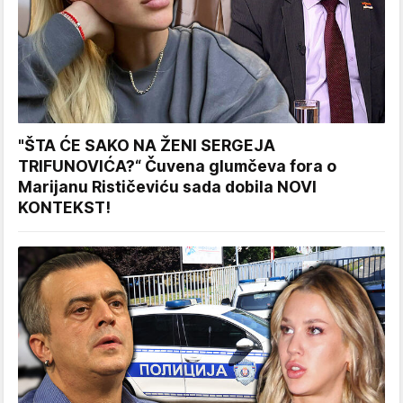
"ŠTA ĆE SAKO NA ŽENI SERGEJA
TRIFUNOVIĆA?“ Čuvena glumčeva fora o
Marijanu Rističeviću sada dobila NOVI
KONTEKST!