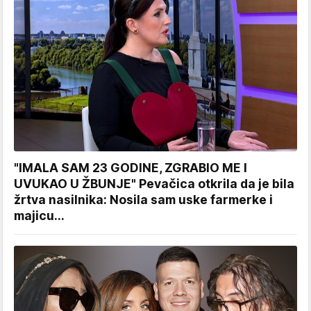
"IMALA SAM 23 GODINE, ZGRABIO ME I
UVUKAO U ŽBUNJE" Pevačica otkrila da je bila
žrtva nasilnika: Nosila sam uske farmerke i
majicu...