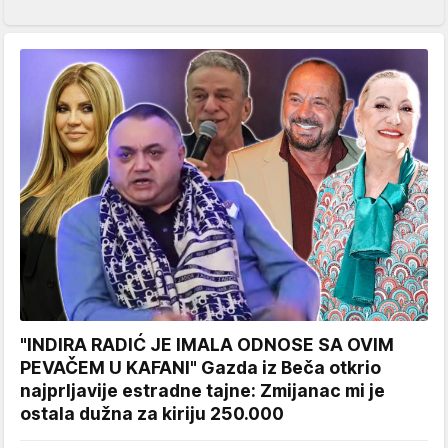
"INDIRA RADIĆ JE IMALA ODNOSE SA OVIM
PEVAČEM U KAFANI" Gazda iz Beča otkrio
najprljavije estradne tajne: Zmijanac mi je
ostala dužna za kiriju 250.000