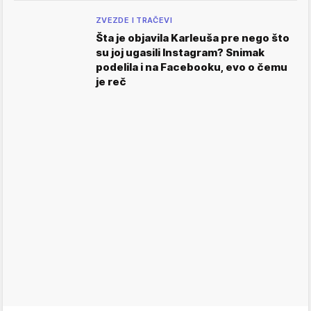
ZVEZDE I TRAČEVI
Šta je objavila Karleuša pre nego što
su joj ugasili Instagram? Snimak
podelila i na Facebooku, evo o čemu
je reč