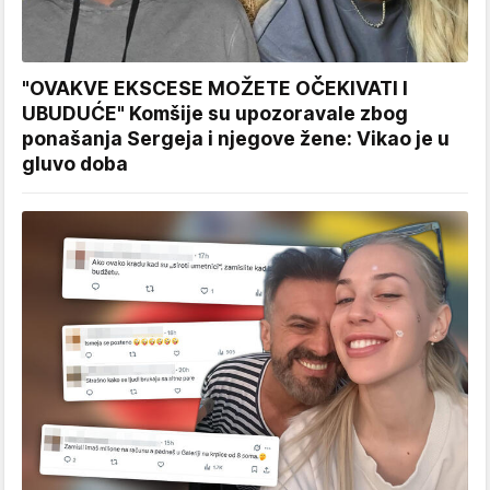
"OVAKVE EKSCESE MOŽETE OČEKIVATI I
UBUDUĆE" Komšije su upozoravale zbog
ponašanja Sergeja i njegove žene: Vikao je u
gluvo doba