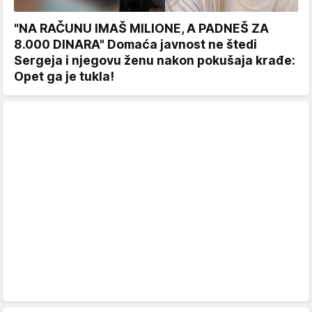
"NA RAČUNU IMAŠ MILIONE, A PADNEŠ ZA
8.000 DINARA" Domaća javnost ne štedi
Sergeja i njegovu ženu nakon pokušaja krađe:
Opet ga je tukla!