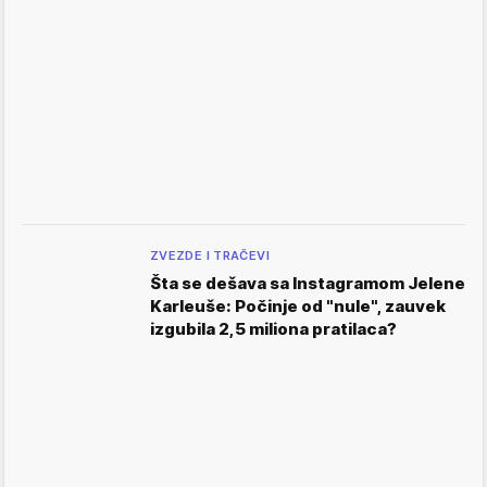
ZVEZDE I TRAČEVI
Šta se dešava sa Instagramom Jelene
Karleuše: Počinje od "nule", zauvek
izgubila 2,5 miliona pratilaca?