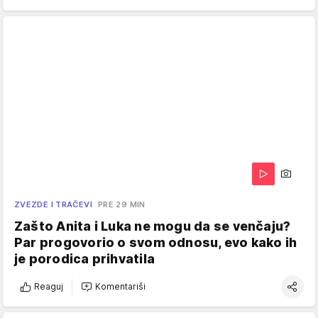
ZVEZDE I TRAČEVI
PRE 29 MIN
Zašto Anita i Luka ne mogu da se venčaju?
Par progovorio o svom odnosu, evo kako ih
je porodica prihvatila
Reaguj
Komentariši