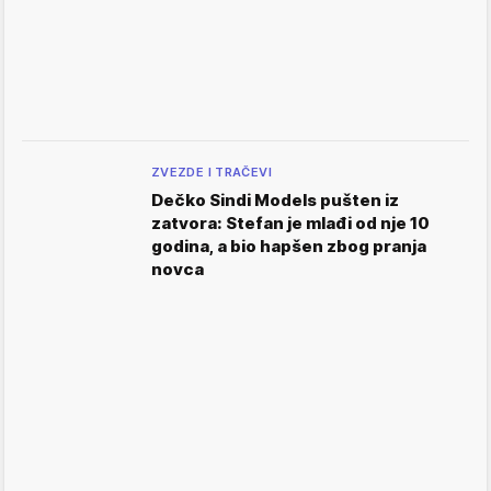
ZVEZDE I TRAČEVI
Dečko Sindi Models pušten iz
zatvora: Stefan je mlađi od nje 10
godina, a bio hapšen zbog pranja
novca