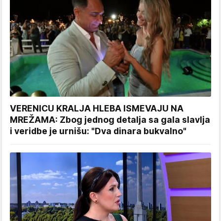
VERENICU KRALJA HLEBA ISMEVAJU NA
MREŽAMA: Zbog jednog detalja sa gala slavlja
i veridbe je urnišu: "Dva dinara bukvalno"