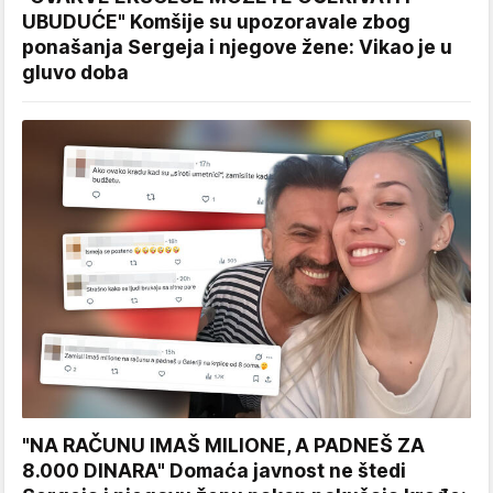
UBUDUĆE" Komšije su upozoravale zbog
ponašanja Sergeja i njegove žene: Vikao je u
gluvo doba
"NA RAČUNU IMAŠ MILIONE, A PADNEŠ ZA
8.000 DINARA" Domaća javnost ne štedi