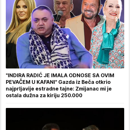
"INDIRA RADIĆ JE IMALA ODNOSE SA OVIM
PEVAČEM U KAFANI" Gazda iz Beča otkrio
najprljavije estradne tajne: Zmijanac mi je
ostala dužna za kiriju 250.000