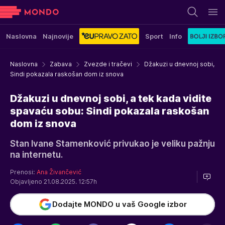
Naslovna
Najnovije
Sport
Info
Naslovna
Zabava
Zvezde i tračevi
Džakuzi u dnevnoj sobi,
Sindi pokazala raskošan dom iz snova
Džakuzi u dnevnoj sobi, a tek kada vidite
spavaću sobu: Sindi pokazala raskošan
dom iz snova
Stan Ivane Stamenković privukao je veliku pažnju
na internetu.
Prenosi:
Ana Živančević
Objavljeno 21.08.2025. 12:57h
Dodajte MONDO u vaš Google izbor