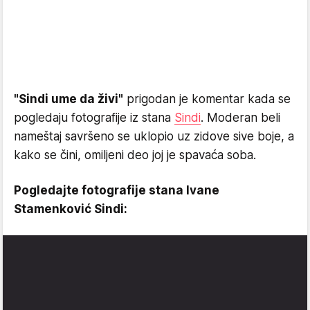
"Sindi ume da živi"
prigodan je komentar kada se
pogledaju fotografije iz stana
Sindi
. Moderan beli
nameštaj savršeno se uklopio uz zidove sive boje, a
kako se čini, omiljeni deo joj je spavaća soba.
Pogledajte fotografije stana Ivane
Stamenković Sindi: