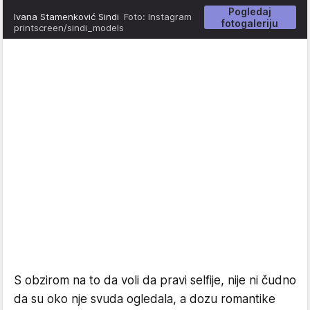
Pogledaj
Ivana Stamenković Sindi
Foto: Instagram
fotogaleriju
printscreen/sindi_models
S obzirom na to da voli da pravi selfije, nije ni čudno
da su oko nje svuda ogledala, a dozu romantike