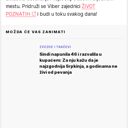
mestu. Pridruži se Viber zajednici
ŽIVOT
POZNATIH
i budi u toku svakog dana!
MOŽDA ĆE VAS ZANIMATI
ZVEZDE I TRAČEVI
Sindi napunila 46 i razvalila u
kupaćem: Za nju kažu da je
najzgodnija Srpkinja, a godinama ne
živi od pevanja