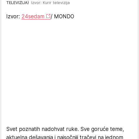
TELEVIZIJA)
Izvor: Kurir televizija
Izvor:
24sedam
/ MONDO
Svet poznatih nadohvat ruke. Sve goruće teme,
aktuelna dešavanja i najsočniji tračevi na jednom