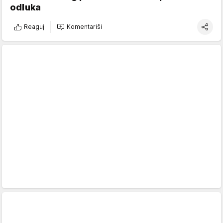
odluka
Reaguj
Komentariši