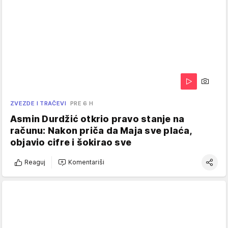
ZVEZDE I TRAČEVI
PRE 6 H
Asmin Durdžić otkrio pravo stanje na
računu: Nakon priča da Maja sve plaća,
objavio cifre i šokirao sve
Reaguj
Komentariši