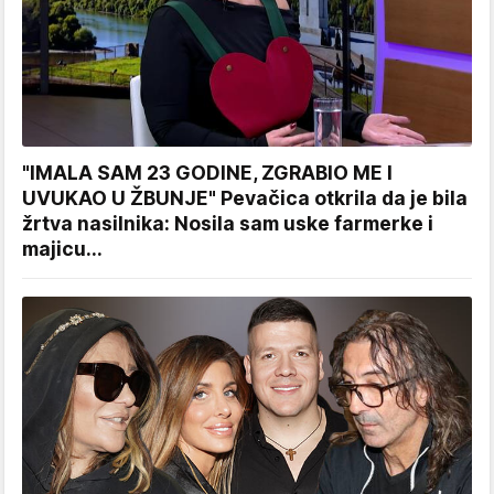
"IMALA SAM 23 GODINE, ZGRABIO ME I
UVUKAO U ŽBUNJE" Pevačica otkrila da je bila
žrtva nasilnika: Nosila sam uske farmerke i
majicu...