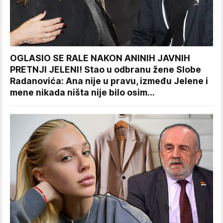
OGLASIO SE RALE NAKON ANINIH JAVNIH
PRETNJI JELENI! Stao u odbranu žene Slobe
Radanovića: Ana nije u pravu, između Jelene i
mene nikada ništa nije bilo osim...