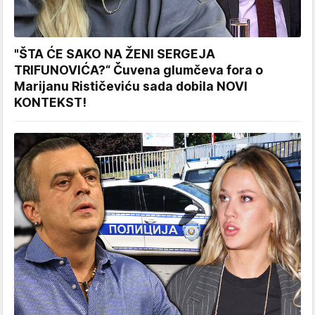
"ŠTA ĆE SAKO NA ŽENI SERGEJA
TRIFUNOVIĆA?“ Čuvena glumčeva fora o
Marijanu Rističeviću sada dobila NOVI
KONTEKST!