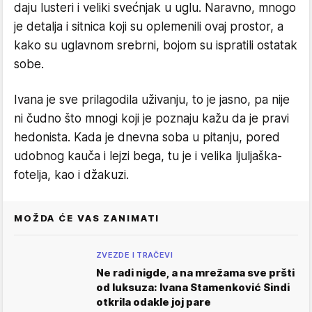
daju lusteri i veliki svećnjak u uglu. Naravno, mnogo
je detalja i sitnica koji su oplemenili ovaj prostor, a
kako su uglavnom srebrni, bojom su ispratili ostatak
sobe.
Ivana je sve prilagodila uživanju, to je jasno, pa nije
ni čudno što mnogi koji je poznaju kažu da je pravi
hedonista. Kada je dnevna soba u pitanju, pored
udobnog kauča i lejzi bega, tu je i velika ljuljaška-
fotelja, kao i džakuzi.
MOŽDA ĆE VAS ZANIMATI
ZVEZDE I TRAČEVI
Ne radi nigde, a na mrežama sve pršti
od luksuza: Ivana Stamenković Sindi
otkrila odakle joj pare