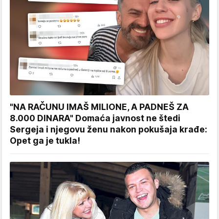
"NA RAČUNU IMAŠ MILIONE, A PADNEŠ ZA
8.000 DINARA" Domaća javnost ne štedi
Sergeja i njegovu ženu nakon pokušaja krađe:
Opet ga je tukla!