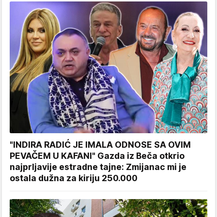
"INDIRA RADIĆ JE IMALA ODNOSE SA OVIM
PEVAČEM U KAFANI" Gazda iz Beča otkrio
najprljavije estradne tajne: Zmijanac mi je
ostala dužna za kiriju 250.000