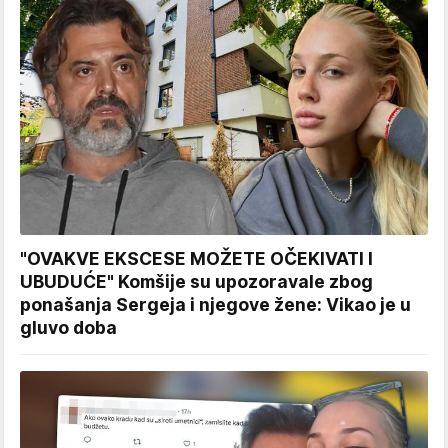
"OVAKVE EKSCESE MOŽETE OČEKIVATI I
UBUDUĆE" Komšije su upozoravale zbog
ponašanja Sergeja i njegove žene: Vikao je u
gluvo doba