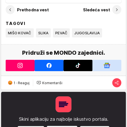
Prethodna vest
Sledeća vest
TAGOVI
MIŠO KOVAČ
SLIKA
PEVAČ
JUGOSLAVIJA
Pridruži se MONDO zajednici.
1
·
Reaguj
Komentariši
Skini aplikaciju za najbolje iskustvo portala.