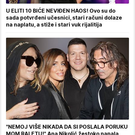
U ELITI 10 BIĆE NEVIĐEN HAOS! Ovo su do
sada potvrđeni učesnici, stari računi dolaze
na naplatu, a stiže i stari vuk rijalitija
"NEMOJ VIŠE NIKADA DA SI POSLALA PORUKU
MOM RALETU!" Ana Nikolić žestoko napala