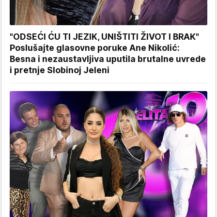
"ODSEĆI ĆU TI JEZIK, UNIŠTITI ŽIVOT I BRAK"
Poslušajte glasovne poruke Ane Nikolić:
Besna i nezaustavljiva uputila brutalne uvrede
i pretnje Slobinoj Jeleni