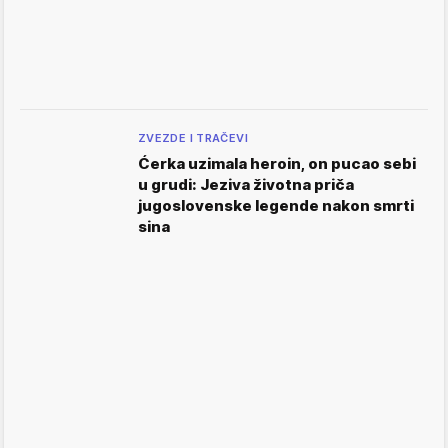
ZVEZDE I TRAČEVI
Ćerka uzimala heroin, on pucao sebi
u grudi: Jeziva životna priča
jugoslovenske legende nakon smrti
sina