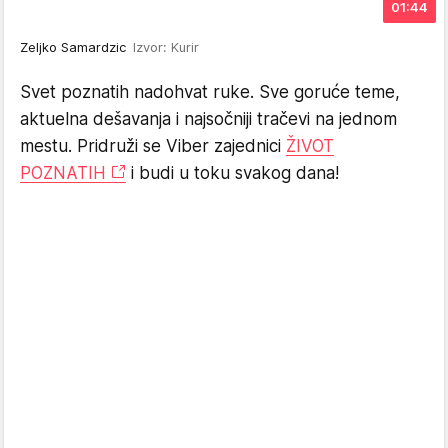
01:44
Zeljko Samardzic
Izvor: Kurir
Svet poznatih nadohvat ruke. Sve goruće teme,
aktuelna dešavanja i najsočniji tračevi na jednom
mestu. Pridruži se Viber zajednici
ŽIVOT
POZNATIH
i budi u toku svakog dana!