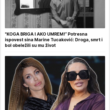
"KOGA BRIGA I AKO UMREM!“ Potresna
ispovest sina Marine Tucaković: Droga, smrt i
bol obeležili su mu život