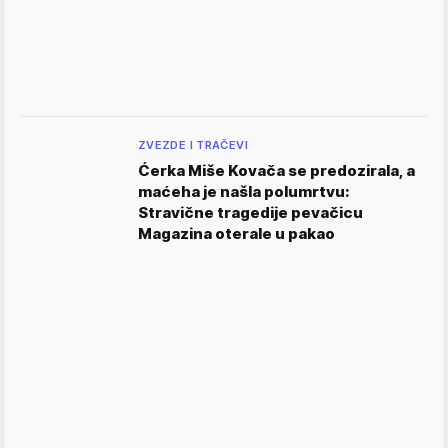
ZVEZDE I TRAČEVI
Ćerka Miše Kovača se predozirala, a
maćeha je našla polumrtvu:
Stravične tragedije pevačicu
Magazina oterale u pakao