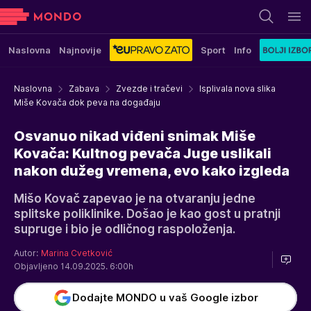
Naslovna
Najnovije
Sport
Info
Naslovna
Zabava
Zvezde i tračevi
Isplivala nova slika
Miše Kovača dok peva na događaju
Osvanuo nikad viđeni snimak Miše
Kovača: Kultnog pevača Juge uslikali
nakon dužeg vremena, evo kako izgleda
Mišo Kovač zapevao je na otvaranju jedne
splitske poliklinike. Došao je kao gost u pratnji
supruge i bio je odličnog raspoloženja.
Autor:
Marina Cvetković
Objavljeno 14.09.2025. 6:00h
Dodajte MONDO u vaš Google izbor