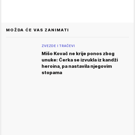
MOŽDA ĆE VAS ZANIMATI
ZVEZDE I TRAČEVI
Mišo Kovač ne krije ponos zbog
unuke: Ćerka se izvukla iz kandži
heroina, pa nastavila njegovim
stopama