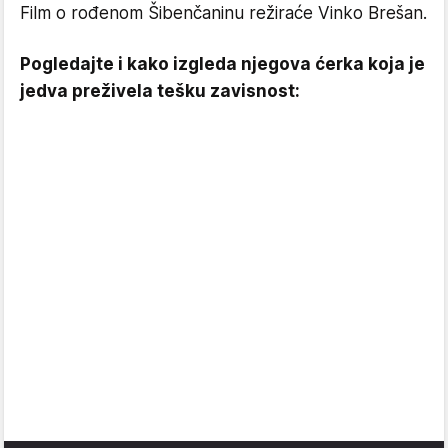
Film o rođenom Šibenčaninu režiraće Vinko Brešan.
Pogledajte i kako izgleda njegova ćerka koja je
jedva preživela tešku zavisnost: