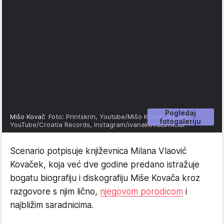
Pogledaj
Mišo Kovač
Foto: Printskrin, Youtube/Mišo Kovač Official,
fotogaleriju
YouTube/Croatia Records, Instagram/ivanakovacofficial
Scenario potpisuje književnica Milana Vlaović
Kovaček, koja već dve godine predano istražuje
bogatu biografiju i diskografiju Miše Kovača kroz
razgovore s njim lično,
njegovom porodicom
i
najbližim saradnicima.