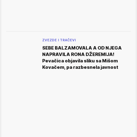
ZVEZDE I TRAČEVI
SEBE BALZAMOVALA A OD NJEGA
NAPRAVILA RONA DŽEREMIJA!
Pevačica objavila sliku sa Mišom
Kovačem, pa razbesnela javnost