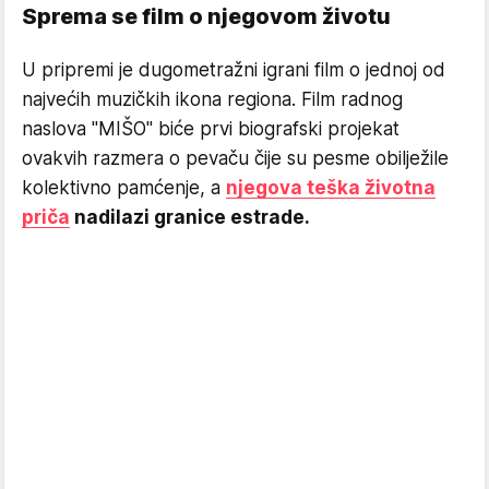
Sprema se film o njegovom životu
U pripremi je dugometražni igrani film o jednoj od
najvećih muzičkih ikona regiona. Film radnog
naslova "MIŠO" biće prvi biografski projekat
ovakvih razmera o pevaču čije su pesme obilježile
kolektivno pamćenje, a
njegova teška životna
priča
nadilazi granice estrade.