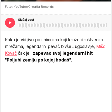
Foto: YouTube/Croatia Records
Slušaj vest
Kako je vidljivo po snimcima koji kruže društvenim
mrežama, legendarni pevač bivše Jugoslavije,
Mišo
Kovač
čak je i
zapevao svoj legendarni hit
"Poljubi zemlju po kojoj hodaš"
.