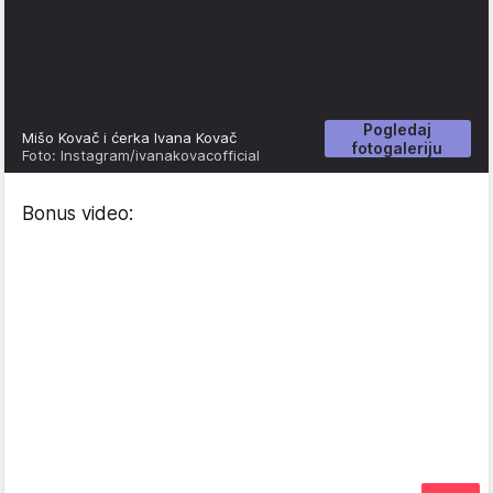
Pogledaj
Mišo Kovač i ćerka Ivana Kovač
fotogaleriju
Foto: Instagram/ivanakovacofficial
Bonus video: