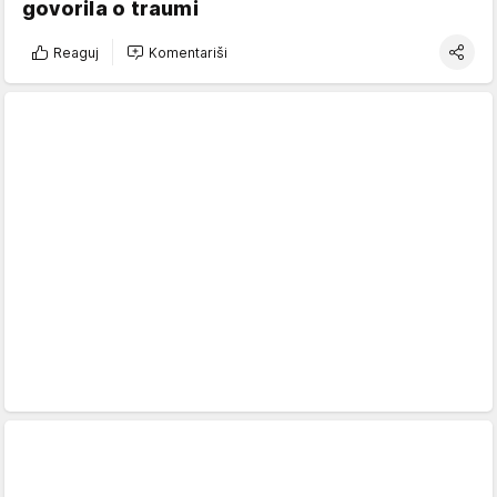
govorila o traumi
Reaguj
Komentariši