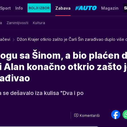
Sport
Info
Zabava
Magazin
a
Zanimljivosti
Kultura
račevi
Džon Krajer otkrio zašto je Čarli Šin zarađivao duplo više
logu sa Šinom, a bio plaćen 
 Alan konačno otkrio zašto 
rađivao
a se dešavalo iza kulisa "Dva i po
Komentariši