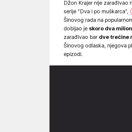
Džon Krajer nije zarađivao n
serije "Dva i po muškarca",
Šinovog rada na popularnom
dobijao je
skoro dva milion
zarađivao bar
dve trećine
Šinovog odlaska, njegova pl
epizodi.