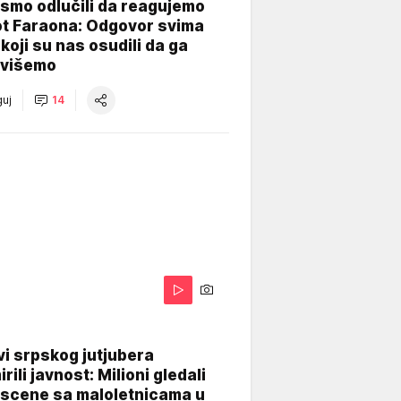
smo odlučili da reagujemo
ot Faraona: Odgovor svima
koji su nas osudili da ga
višemo
uj
14
i srpskog jutjubera
rili javnost: Milioni gledali
 scene sa maloletnicama u