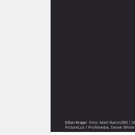
Džon Krajer
Foto: Matt Baron/BEI / S
PictureLux / Profimedia, Derek White