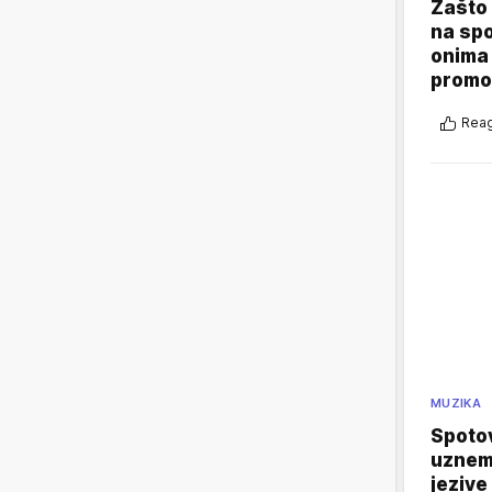
Zašto 
na sp
onima 
promo
Reag
MUZIKA
Spotov
uznemi
jezive