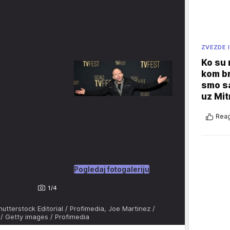
ZVEZDE I
Ko su
kom br
smo sa
uz Mit
Reag
Pogledaj fotogaleriju
1/4
hutterstock Editorial / Profimedia, Joe Martinez /
 / Getty images / Profimedia