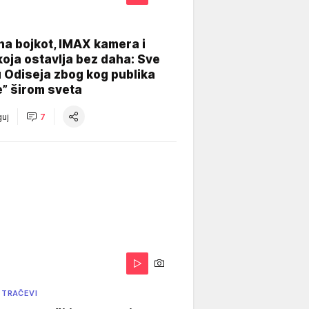
na bojkot, IMAX kamera i
koja ostavlja bez daha: Sve
u Odiseja zbog kog publika
e” širom sveta
uj
7
 TRAČEVI