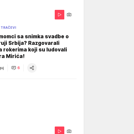
 TRAČEVI
 momci sa snimka svadbe o
uji Srbija? Razgovarali
 rokerima koji su ludovali
ra Mirića!
uj
6