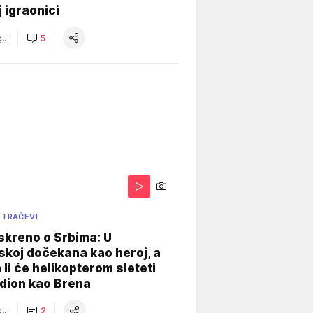
j igraonici
uj
5
 TRAČEVI
skreno o Srbima: U
koj dočekana kao heroj, a
 li će helikopterom sleteti
dion kao Brena
uj
2