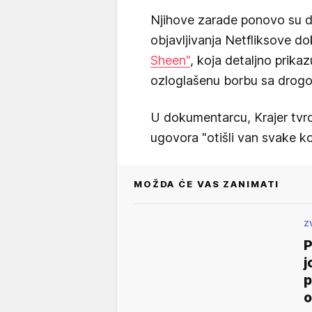
Njihove zarade ponovo su d
objavljivanja Netfliksove d
Sheen"
, koja detaljno prikaz
ozloglašenu borbu sa drogo
U dokumentarcu, Krajer tvr
ugovora "otišli van svake ko
MOŽDA ĆE VAS ZANIMATI
Z
P
j
p
o