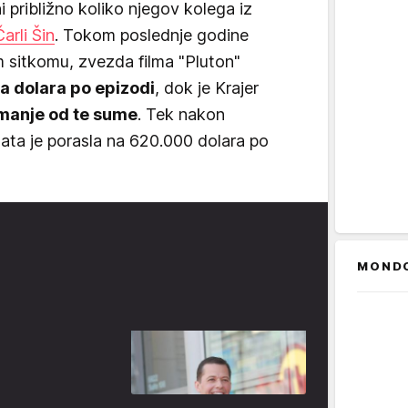
i približno koliko njegov kolega iz
Čarli Šin
. Tokom poslednje godine
 sitkomu, zvezda filma "Pluton"
a dolara po epizodi
, dok je Krajer
 manje od te sume
. Tek nakon
ata je porasla na 620.000 dolara po
MOND