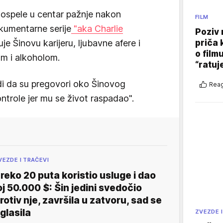
ospele u centar pažnje nakon
FILM
okumentarne serije
"aka Charlie
Poziv 
priča 
uje Šinovu karijeru, ljubavne afere i
o film
m i alkoholom.
“ratuj
di da su pregovori oko Šinovog
Reag
ntrole jer mu se život raspadao".
VEZDE I TRAČEVI
reko 20 puta koristio usluge i dao
oj 50.000 $: Šin jedini svedočio
rotiv nje, završila u zatvoru, sad se
glasila
ZVEZDE I