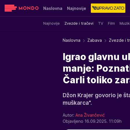
Naslovna
Najnovije
Najnovije
Zvezde i tračevi
TV
Film
Muzik
Sensa
Stvar ukusa
Yumama
Naslovna
Zabava
Zvezde i t
Igrao glavnu u
manje: Poznati
Čarli toliko za
Džon Krajer govorio je št
muškarca".
Autor:
Ana Živančević
Objavljeno 16.09.2025. 11:09h