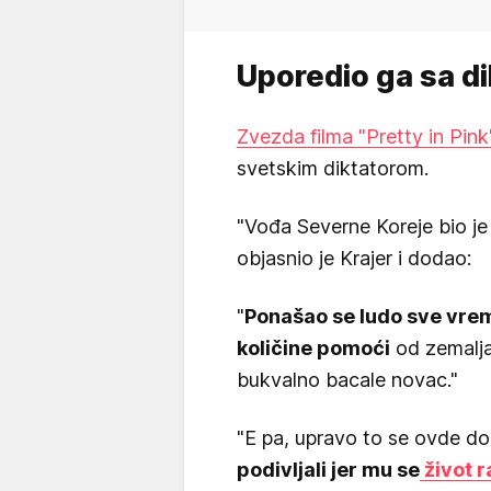
Uporedio ga sa d
Zvezda filma "Pretty in Pink
svetskim diktatorom.
"Vođa Severne Koreje bio j
objasnio je Krajer i dodao:
"
Ponašao se ludo sve vrem
količine pomoći
od zemalja 
bukvalno bacale novac."
"E pa, upravo to se ovde do
podivljali jer mu se
život 