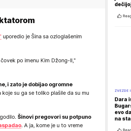
dečijo
Reag
iktatorom
"
uporedio je Šina sa ozloglašenim
e čovek po imenu Kim Džong-Il,"
e, i zato je dobijao ogromne
ZVEZDE I
koje su ga se toliko plašile da su mu
Dara i
Bugars
evo da
godilo.
Šinovi pregovori su potpuno
na sta
raspadao
. A ja, kome je u to vreme
Reag