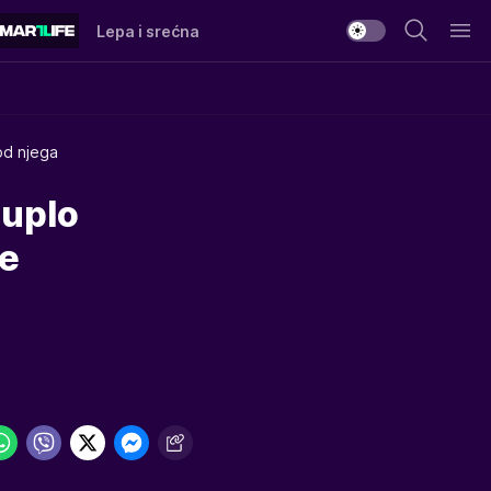
Lepa i srećna
 od njega
duplo
je