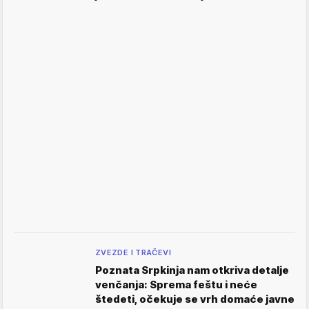
ZVEZDE I TRAČEVI
Poznata Srpkinja nam otkriva detalje
venčanja: Sprema feštu i neće
štedeti, očekuje se vrh domaće javne