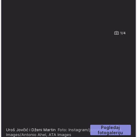
1/4
Pogledaj
Uroš Jovčić i Dženi Martin
Foto: Instagram/jenniimartin, ATA
fotogaleriju
Images/Antonio Ahel, ATA Images