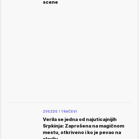
scene
ZVEZDE I TRAČEVI
Verila se jedna od najuticajnijih
Srpkinja: Zaprošena na magičnom
mestu, otkriveno i ko je pevao na
slavlju