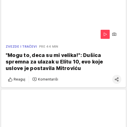
ZVEZDE I TRAČEVI
PRE 44 MIN
"Mogu to, deca su mi velika!": Dušica
spremna za ulazak u Elitu 10, evo koje
uslove je postavila Mitroviću
Reaguj
Komentariši