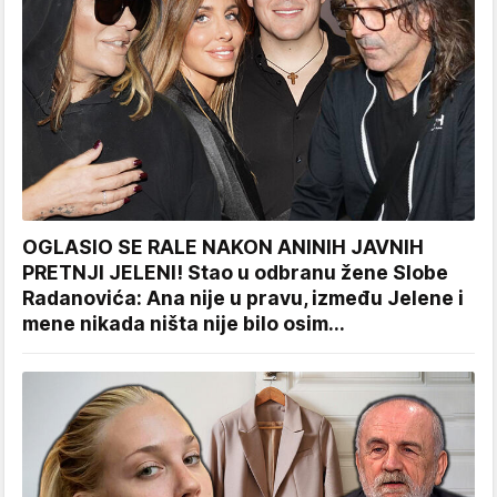
OGLASIO SE RALE NAKON ANINIH JAVNIH
PRETNJI JELENI! Stao u odbranu žene Slobe
Radanovića: Ana nije u pravu, između Jelene i
mene nikada ništa nije bilo osim...