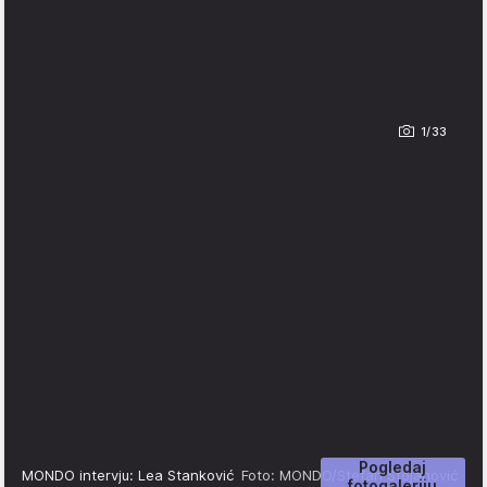
1/33
Pogledaj
MONDO intervju: Lea Stanković
Foto: MONDO/Stefan Stojanović
fotogaleriju