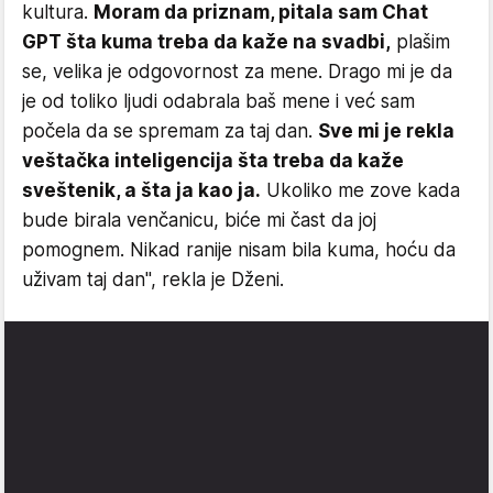
kultura.
Moram da priznam, pitala sam Chat
GPT šta kuma treba da kaže na svadbi,
plašim
se, velika je odgovornost za mene. Drago mi je da
je od toliko ljudi odabrala baš mene i već sam
počela da se spremam za taj dan.
Sve mi je rekla
veštačka inteligencija šta treba da kaže
sveštenik, a šta ja kao ja.
Ukoliko me zove kada
bude birala venčanicu, biće mi čast da joj
pomognem. Nikad ranije nisam bila kuma, hoću da
uživam taj dan", rekla je Dženi.