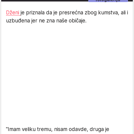
Dženi
je priznala da je presrećna zbog kumstva, ali i
uzbuđena jer ne zna naše običaje.
"Imam veliku tremu, nisam odavde, druga je