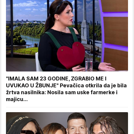
"IMALA SAM 23 GODINE, ZGRABIO ME I
UVUKAO U ŽBUNJE" Pevačica otkrila da je bila
žrtva nasilnika: Nosila sam uske farmerke i
majicu...