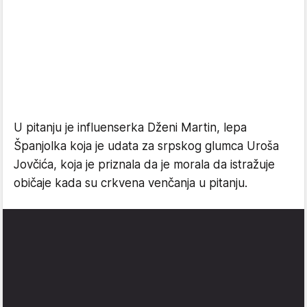
U pitanju je influenserka Dženi Martin, lepa
Španjolka koja je udata za srpskog glumca Uroša
Jovčića, koja je priznala da je morala da istražuje
običaje kada su crkvena venčanja u pitanju.