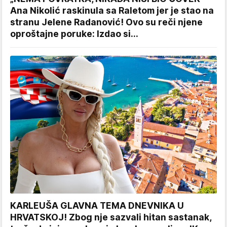
Ana Nikolić raskinula sa Raletom jer je stao na
stranu Jelene Radanović! Ovo su reči njene
oproštajne poruke: Izdao si...
KARLEUŠA GLAVNA TEMA DNEVNIKA U
HRVATSKOJ! Zbog nje sazvali hitan sastanak,