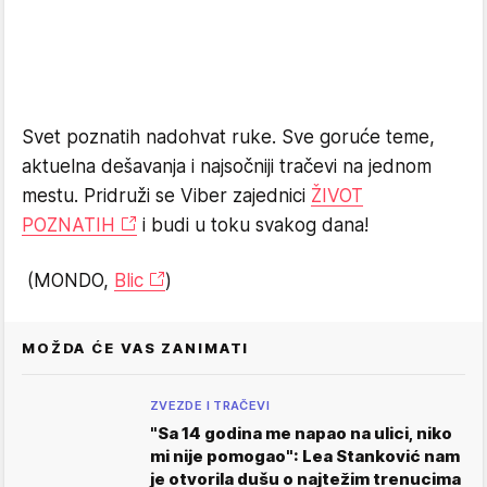
Svet poznatih nadohvat ruke. Sve goruće teme,
aktuelna dešavanja i najsočniji tračevi na jednom
mestu. Pridruži se Viber zajednici
ŽIVOT
POZNATIH
i budi u toku svakog dana!
(MONDO,
Blic
)
MOŽDA ĆE VAS ZANIMATI
ZVEZDE I TRAČEVI
"Sa 14 godina me napao na ulici, niko
mi nije pomogao": Lea Stanković nam
je otvorila dušu o najtežim trenucima