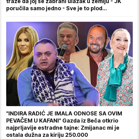
traže da joj se zabrani ulazak u zemlju - JK
poručila samo jedno - Sve je to plod...
"INDIRA RADIĆ JE IMALA ODNOSE SA OVIM
PEVAČEM U KAFANI" Gazda iz Beča otkrio
najprljavije estradne tajne: Zmijanac mi je
ostala dužna za kiriju 250.000