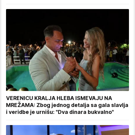
VERENICU KRALJA HLEBA ISMEVAJU NA
MREŽAMA: Zbog jednog detalja sa gala slavlja
i veridbe je urnišu: "Dva dinara bukvalno"