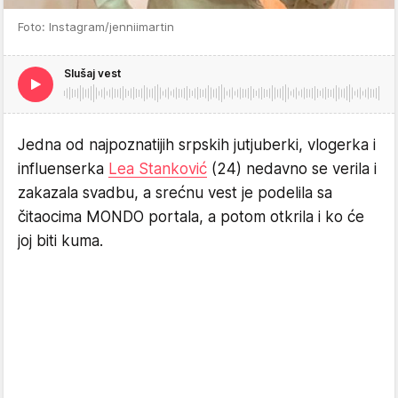
Foto: Instagram/jenniimartin
Slušaj vest
Jedna od najpoznatijih srpskih jutjuberki, vlogerka i
influenserka
Lea Stanković
(24) nedavno se verila i
zakazala svadbu, a srećnu vest je podelila sa
čitaocima MONDO portala, a potom otkrila i ko će
joj biti kuma.