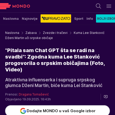
Naslovna
Najnovije
Sport
Info
Naslovna
Zabava
Zvezde i tračevi
Kuma Lee Stanković
Dženi Martin uči srpske običaje
"Pitala sam Chat GPT šta se radi na
svadbi": Zgodna kuma Lee Stanković
progovorila o srpskim običajima (Foto,
Video)
Atraktivna influenserka i supruga srpskog
glumca Dženi Martin, biće kuma Lei Stanković
Prenosi:
Dragana Tomašević
Objavljeno 19.09.2025. 16:43h
Dodajte MONDO u vaš Google izbor