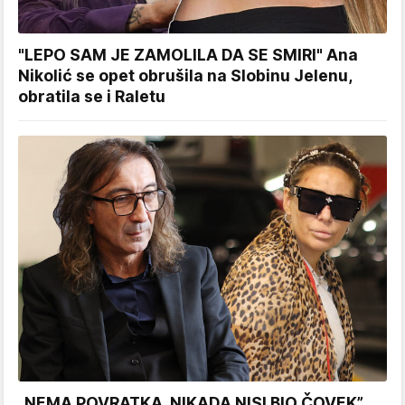
"LEPO SAM JE ZAMOLILA DA SE SMIRI" Ana
Nikolić se opet obrušila na Slobinu Jelenu,
obratila se i Raletu
„NEMA POVRATKA, NIKADA NISI BIO ČOVEK”