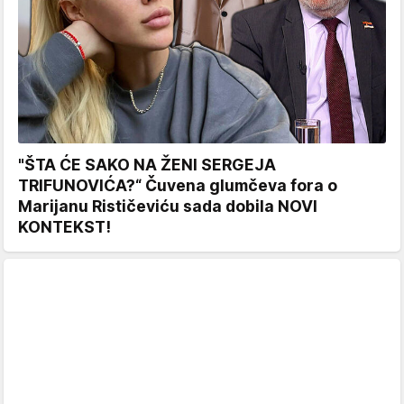
"ŠTA ĆE SAKO NA ŽENI SERGEJA
TRIFUNOVIĆA?“ Čuvena glumčeva fora o
Marijanu Rističeviću sada dobila NOVI
KONTEKST!