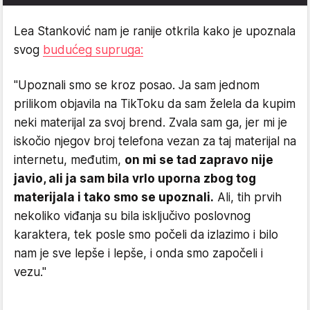
Lea Stanković nam je ranije otkrila kako je upoznala
svog
budućeg supruga:
"Upoznali smo se kroz posao. Ja sam jednom
prilikom objavila na TikToku da sam želela da kupim
neki materijal za svoj brend. Zvala sam ga, jer mi je
iskočio njegov broj telefona vezan za taj materijal na
internetu, međutim,
on mi se tad zapravo nije
javio, ali ja sam bila vrlo uporna zbog tog
materijala i tako smo se upoznali.
Ali, tih prvih
nekoliko viđanja su bila isključivo poslovnog
karaktera, tek posle smo počeli da izlazimo i bilo
nam je sve lepše i lepše, i onda smo započeli i
vezu."