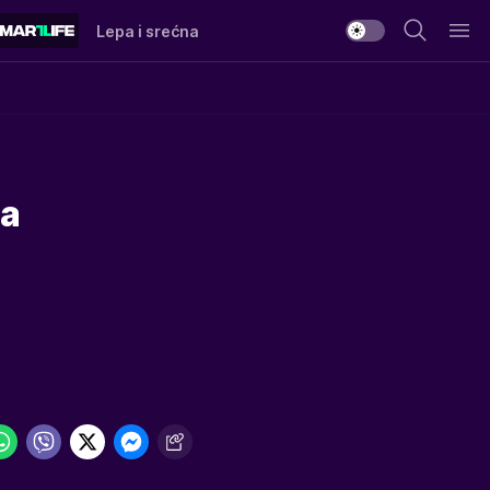
Lepa i srećna
ga