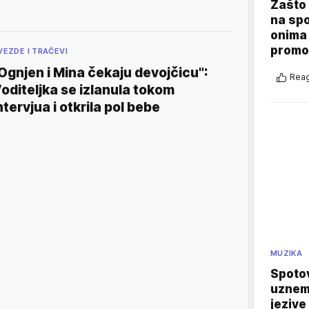
Zašto 
na sp
onima 
promo
VEZDE I TRAČEVI
Ognjen i Mina čekaju devojčicu":
Reag
oditeljka se izlanula tokom
ntervjua i otkrila pol bebe
MUZIKA
Spotov
uznemi
jezive