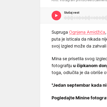
Slušaj vest
Supruga
Ognjena Amidžića
,
puta je isticala da nikada ni
svoj izgled može da zahvali i
Mina se prisetila svog izgle
fotografiju
u čipkanom don
toga, odlučila je da obriše 
"Jedan septembar kada ni
Pogledajte Minine fotograf