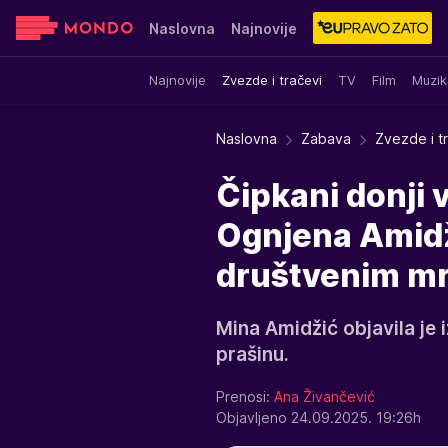
Naslovna
Najnovije
Najnovije
Zvezde i tračevi
TV
Film
Muzik
Sensa
Stvar ukusa
Yumama
Naslovna
Zabava
Zvezde i t
Čipkani donji 
Ognjena Amidž
društvenim m
Mina Amidžić objavila je 
prašinu.
Prenosi:
Ana Živančević
Objavljeno 24.09.2025. 19:26h