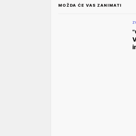
MOŽDA ĆE VAS ZANIMATI
Z
"
V
i