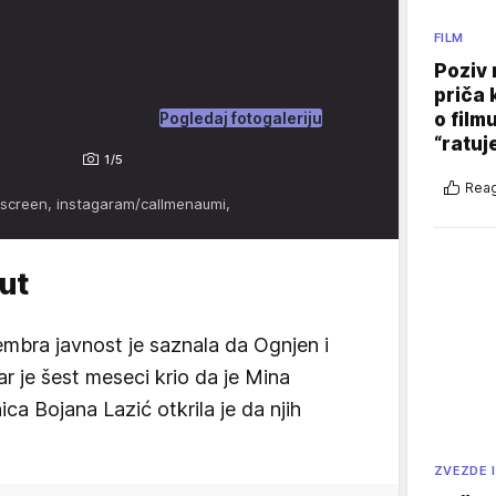
FILM
Poziv 
priča 
o film
Pogledaj fotogaleriju
“ratuj
1/5
Reag
tscreen, instagaram/callmenaumi,
ut
bra javnost je saznala da Ognjen i
ar je šest meseci krio da je Mina
ca Bojana Lazić otkrila je da njih
ZVEZDE I