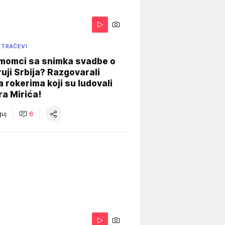
 TRAČEVI
 momci sa snimka svadbe o
uji Srbija? Razgovarali
 rokerima koji su ludovali
ra Mirića!
uj
6