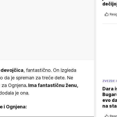
dečijo
Reag
 devojčica
, fantastično. On izgleda
o da je spreman za treće dete. Ne
ZVEZDE I
a za Ognjena
. Ima fantastičnu ženu,
Dara i
 dodala je ona.
Bugars
evo da
na sta
e i Ognjena:
Reag