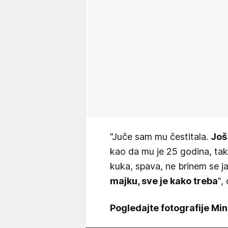
"Juče sam mu čestitala.
Još
kao da mu je 25 godina, tak
kuka, spava, ne brinem se j
majku, sve je kako treba
",
Pogledajte fotografije Min