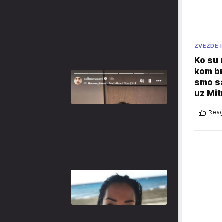
ZVEZDE I
Ko su
kom br
smo sa
uz Mit
Reag