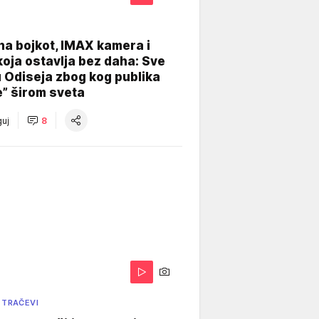
na bojkot, IMAX kamera i
koja ostavlja bez daha: Sve
u Odiseja zbog kog publika
e” širom sveta
uj
8
 TRAČEVI