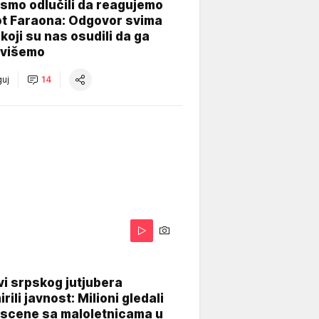
smo odlučili da reagujemo
ot Faraona: Odgovor svima
koji su nas osudili da ga
višemo
uj
14
i srpskog jutjubera
rili javnost: Milioni gledali
 scene sa maloletnicama u