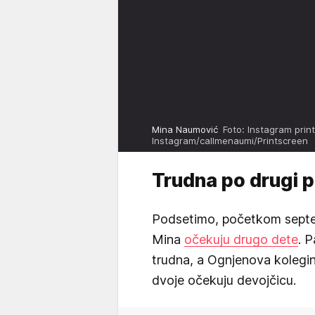
Mina Naumović
Foto: Instagram prin
Instagram/callmenaumi/Printscreen
Trudna po drugi p
Podsetimo, početkom septem
Mina
očekuju drugo dete
. P
trudna, a Ognjenova kolegini
dvoje očekuju devojčicu.