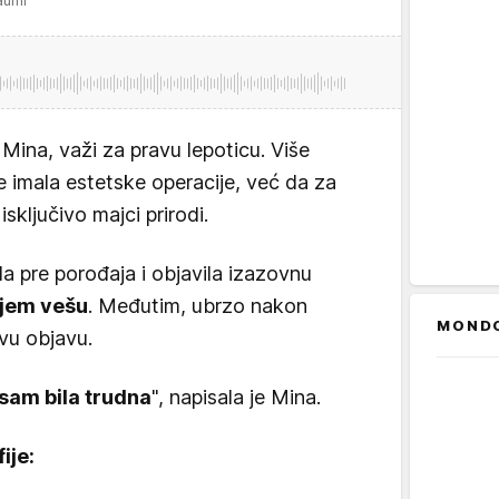
 Mina, važi za pravu lepoticu. Više
je imala estetske operacije, već da za
sključivo majci prirodi.
da pre porođaja i objavila izazovnu
jem vešu
. Međutim, ubrzo nakon
MOND
ovu objavu.
sam bila trudna
", napisala je Mina.
ije: