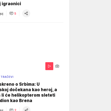
j igraonici
uj
5
 TRAČEVI
skreno o Srbima: U
koj dočekana kao heroj, a
 li će helikopterom sleteti
dion kao Brena
uj
2