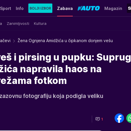
Sport
Info
Zabava
Magazin
a
Zanimljivosti
Kultura
račevi
Žena Ognjena Amidžića u čipkanom donjem vešu
veš i pirsing u pupku: Supru
ića napravila haos na
režama fotkom
izazovnu fotografiju koja podigla veliku
1