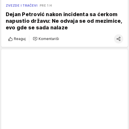
ZVEZDE I TRAČEVI
PRE 1 H
Dejan Petrović nakon incidenta sa ćerkom
napustio državu: Ne odvaja se od mezimice,
evo gde se sada nalaze
Reaguj
Komentariši