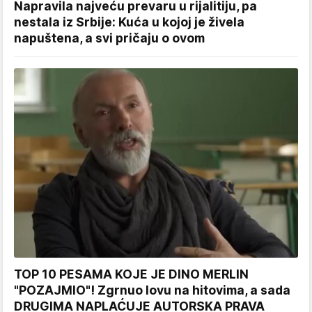
Napravila najveću prevaru u rijalitiju, pa
nestala iz Srbije: Kuća u kojoj je živela
napuštena, a svi pričaju o ovom
TOP 10 PESAMA KOJE JE DINO MERLIN
"POZAJMIO"! Zgrnuo lovu na hitovima, a sada
DRUGIMA NAPLAĆUJE AUTORSKA PRAVA