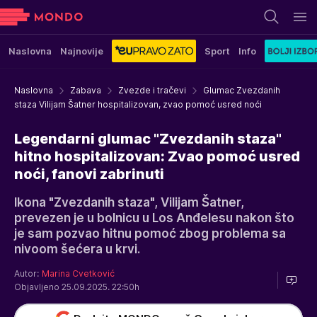
Naslovna
Najnovije
Sport
Info
Naslovna
Zabava
Zvezde i tračevi
Glumac Zvezdanih
staza Vilijam Šatner hospitalizovan, zvao pomoć usred noći
Legendarni glumac "Zvezdanih staza"
hitno hospitalizovan: Zvao pomoć usred
noći, fanovi zabrinuti
Ikona "Zvezdanih staza", Vilijam Šatner,
prevezen je u bolnicu u Los Anđelesu nakon što
je sam pozvao hitnu pomoć zbog problema sa
nivoom šećera u krvi.
Autor:
Marina Cvetković
Objavljeno 25.09.2025. 22:50h