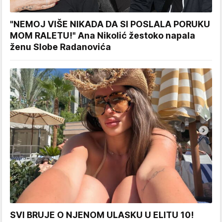
"NEMOJ VIŠE NIKADA DA SI POSLALA PORUKU
MOM RALETU!" Ana Nikolić žestoko napala
ženu Slobe Radanovića
SVI BRUJE O NJENOM ULASKU U ELITU 10!