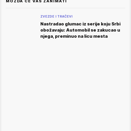
MOŽDA ĆE VAS ZANIMATI
ZVEZDE I TRAČEVI
Nastradao glumac iz serije koju Srbi
obožavaju: Automobil se zakucao u
njega, preminuo na licu mesta