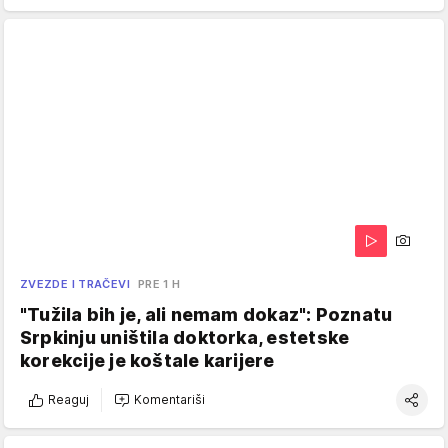
ZVEZDE I TRAČEVI
PRE 1 H
"Tužila bih je, ali nemam dokaz": Poznatu
Srpkinju uništila doktorka, estetske
korekcije je koštale karijere
Reaguj
Komentariši