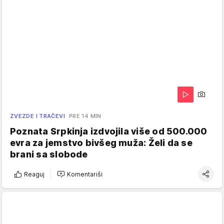
ZVEZDE I TRAČEVI
PRE 14 MIN
Poznata Srpkinja izdvojila više od 500.000
evra za jemstvo bivšeg muža: Želi da se
brani sa slobode
Reaguj
Komentariši