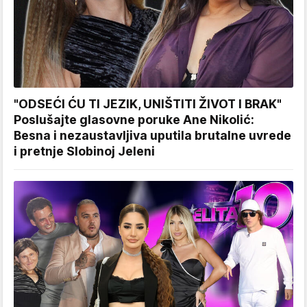
"ODSEĆI ĆU TI JEZIK, UNIŠTITI ŽIVOT I BRAK"
Poslušajte glasovne poruke Ane Nikolić:
Besna i nezaustavljiva uputila brutalne uvrede
i pretnje Slobinoj Jeleni