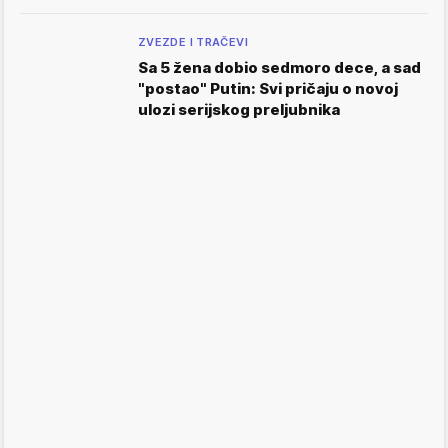
ZVEZDE I TRAČEVI
Sa 5 žena dobio sedmoro dece, a sad
"postao" Putin: Svi pričaju o novoj
ulozi serijskog preljubnika