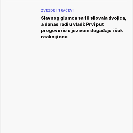
ZVEZDE I TRAČEVI
Slavnog glumca sa 18 silovala dvojica,
a danas radi u vladi: Prvi put
progovorio o jezivom događaju i šok
reakciji oca