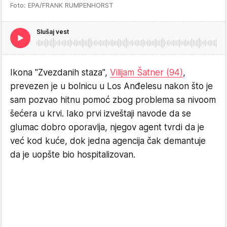
Foto: EPA/FRANK RUMPENHORST
Slušaj vest
Ikona "Zvezdanih staza",
Vilijam Šatner (94)
,
prevezen je u bolnicu u Los Anđelesu nakon što je
sam pozvao hitnu pomoć zbog problema sa nivoom
šećera u krvi. Iako prvi izveštaji navode da se
glumac dobro oporavlja, njegov agent tvrdi da je
već kod kuće, dok jedna agencija čak demantuje
da je uopšte bio hospitalizovan.