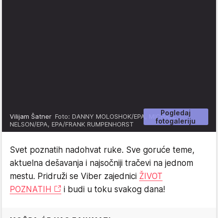
Pogledaj
Vilijam Šatner
Foto: DANNY MOLOSHOK/EPA, MICHAEL
fotogaleriju
NELSON/EPA, EPA/FRANK RUMPENHORST
Svet poznatih nadohvat ruke. Sve goruće teme,
aktuelna dešavanja i najsočniji tračevi na jednom
mestu. Pridruži se Viber zajednici
ŽIVOT
POZNATIH
i budi u toku svakog dana!