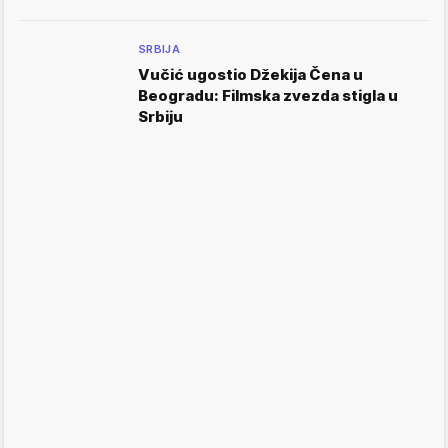
SRBIJA
Vučić ugostio Džekija Čena u
Beogradu: Filmska zvezda stigla u
Srbiju