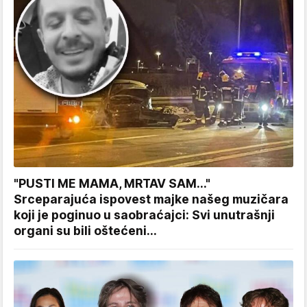
"PUSTI ME MAMA, MRTAV SAM..."
Srceparajuća ispovest majke našeg muzičara
koji je poginuo u saobraćajci: Svi unutrašnji
organi su bili oštećeni...