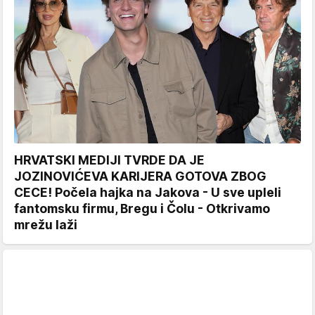
HRVATSKI MEDIJI TVRDE DA JE
JOZINOVIĆEVA KARIJERA GOTOVA ZBOG
CECE! Počela hajka na Jakova - U sve upleli
fantomsku firmu, Bregu i Čolu - Otkrivamo
mrežu laži