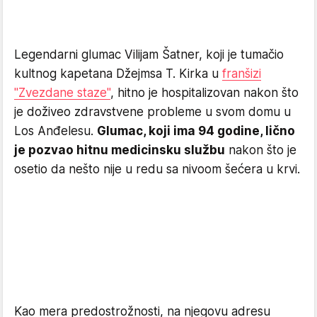
Legendarni glumac Vilijam Šatner, koji je tumačio
kultnog kapetana Džejmsa T. Kirka u
franšizi
"Zvezdane staze"
, hitno je hospitalizovan nakon što
je doživeo zdravstvene probleme u svom domu u
Los Anđelesu.
Glumac, koji ima 94 godine, lično
je pozvao hitnu medicinsku službu
nakon što je
osetio da nešto nije u redu sa nivoom šećera u krvi.
Kao mera predostrožnosti, na njegovu adresu