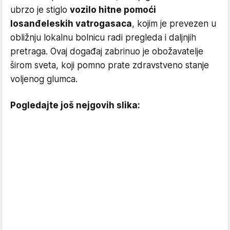
ubrzo je stiglo
vozilo hitne pomoći
losanđeleskih vatrogasaca
, kojim je prevezen u
obližnju lokalnu bolnicu radi pregleda i daljnjih
pretraga. Ovaj događaj zabrinuo je obožavatelje
širom sveta, koji pomno prate zdravstveno stanje
voljenog glumca.
Pogledajte još nejgovih slika: