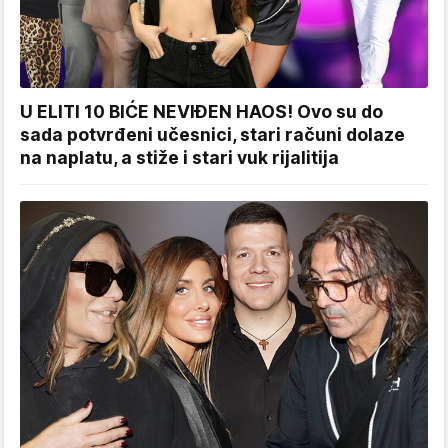
U ELITI 10 BIĆE NEVIĐEN HAOS! Ovo su do
sada potvrđeni učesnici, stari računi dolaze
na naplatu, a stiže i stari vuk rijalitija