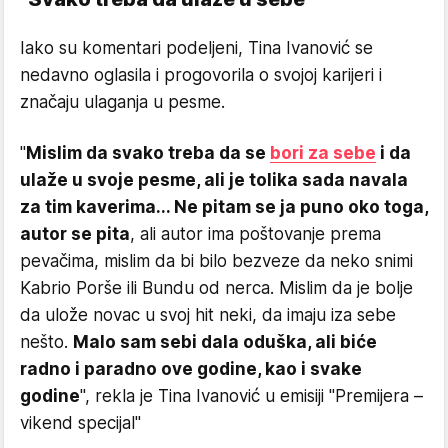
Iako su komentari podeljeni, Tina Ivanović se
nedavno oglasila i progovorila o svojoj karijeri i
značaju ulaganja u pesme.
"
Mislim da svako treba da se
bori za sebe
i da
ulaže u svoje pesme, ali je tolika sada navala
za tim kaverima... Ne pitam se ja puno oko toga,
autor se pita
, ali autor ima poštovanje prema
pevačima, mislim da bi bilo bezveze da neko snimi
Kabrio Porše ili Bundu od nerca. Mislim da je bolje
da ulože novac u svoj hit neki, da imaju iza sebe
nešto.
Malo sam sebi dala oduška, ali biće
radno i paradno ove godine, kao i svake
godine
", rekla je Tina Ivanović u emisiji "Premijera –
vikend specijal"