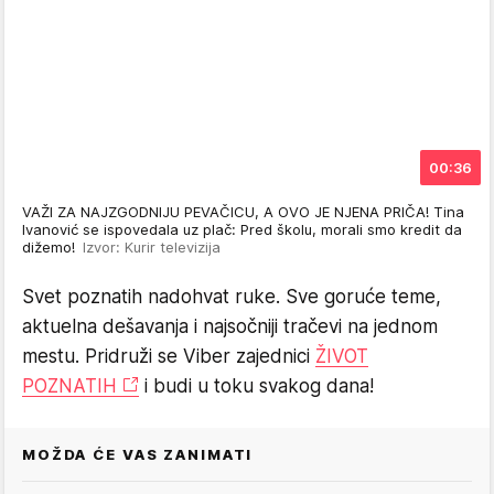
00:36
VAŽI ZA NAJZGODNIJU PEVAČICU, A OVO JE NJENA PRIČA! Tina
Ivanović se ispovedala uz plač: Pred školu, morali smo kredit da
dižemo!
Izvor: Kurir televizija
Svet poznatih nadohvat ruke. Sve goruće teme,
aktuelna dešavanja i najsočniji tračevi na jednom
mestu. Pridruži se Viber zajednici
ŽIVOT
POZNATIH
i budi u toku svakog dana!
MOŽDA ĆE VAS ZANIMATI