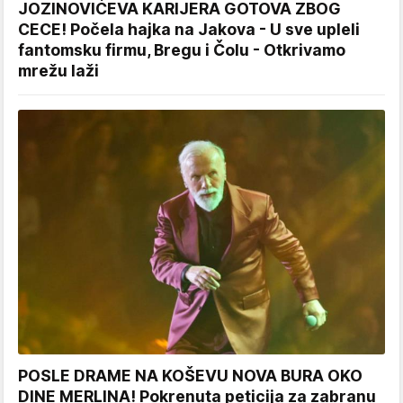
JOZINOVIĆEVA KARIJERA GOTOVA ZBOG
CECE! Počela hajka na Jakova - U sve upleli
fantomsku firmu, Bregu i Čolu - Otkrivamo
mrežu laži
POSLE DRAME NA KOŠEVU NOVA BURA OKO
DINE MERLINA! Pokrenuta peticija za zabranu