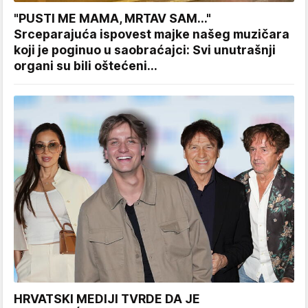
"PUSTI ME MAMA, MRTAV SAM..."
Srceparajuća ispovest majke našeg muzičara
koji je poginuo u saobraćajci: Svi unutrašnji
organi su bili oštećeni...
HRVATSKI MEDIJI TVRDE DA JE