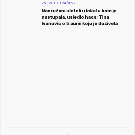
ZVEZDE I TRAČEVI
Naoružani uleteli u lokal u kom je
nastupala, usledio haos: Tina
Ivanović o traumi koju je doživela