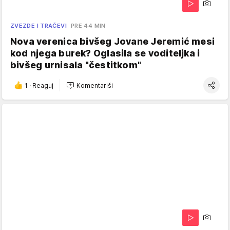
ZVEZDE I TRAČEVI
PRE 44 MIN
Nova verenica bivšeg Jovane Jeremić mesi
kod njega burek? Oglasila se voditeljka i
bivšeg urnisala "čestitkom"
1
·
Reaguj
Komentariši