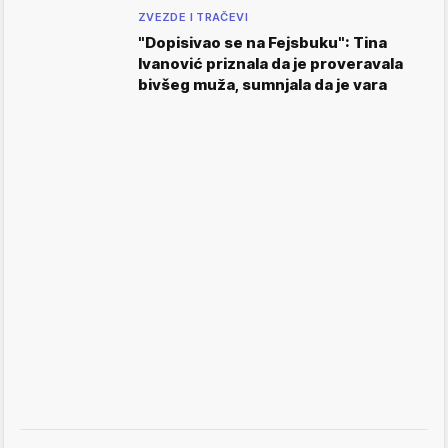
ZVEZDE I TRAČEVI
"Dopisivao se na Fejsbuku": Tina
Ivanović priznala da je proveravala
bivšeg muža, sumnjala da je vara