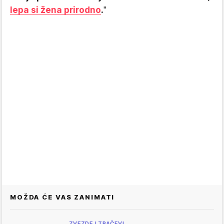
lepa si žena prirodno
.
"
MOŽDA ĆE VAS ZANIMATI
ZVEZDE I TRAČEVI