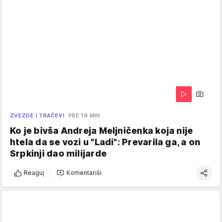
ZVEZDE I TRAČEVI
PRE 19 MIN
Ko je bivša Andreja Meljničenka koja nije
htela da se vozi u "Ladi": Prevarila ga, a on
Srpkinji dao milijarde
Reaguj
Komentariši