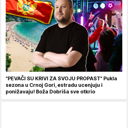
"PEVAČI SU KRIVI ZA SVOJU PROPAST" Pukla
sezona u Crnoj Gori, estradu ucenjuju i
ponižavaju! Boža Dobriša sve otkrio