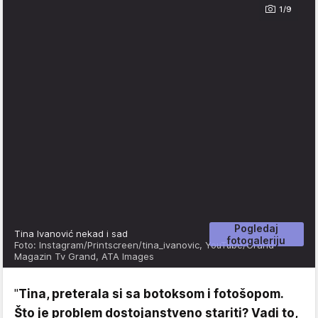
1/9
Pogledaj
Tina Ivanović nekad i sad
fotogaleriju
Foto: Instagram/Printscreen/tina_ivanovic, YouTube/Grand
Magazin Tv Grand, ATA Images
"
Tina, preterala si sa botoksom i fotošopom.
Što je problem dostojanstveno stariti? Vadi to,