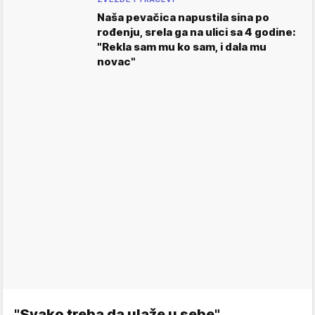
Naša pevačica napustila sina po
rođenju, srela ga na ulici sa 4 godine:
"Rekla sam mu ko sam, i dala mu
novac"
"Svako treba da ulaže u sebe"