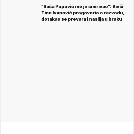
"Saša Popović me je smirivao": Bivši
Tine Ivanović progovorio o razvodu,
dotakao se prevara i nasilja u braku