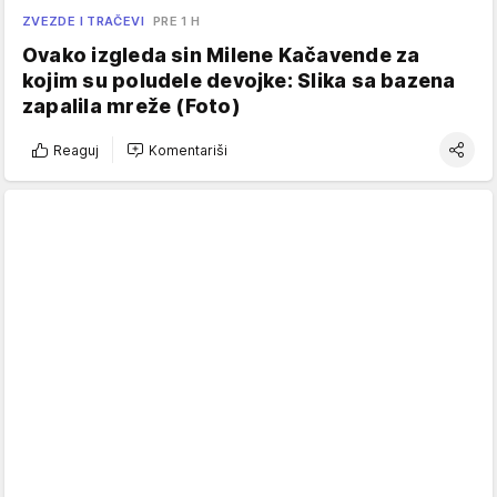
ZVEZDE I TRAČEVI
PRE 1 H
Ovako izgleda sin Milene Kačavende za
kojim su poludele devojke: Slika sa bazena
zapalila mreže (Foto)
Reaguj
Komentariši