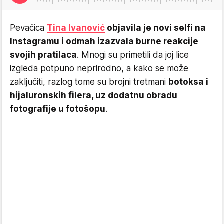
Pevačica
Tina Ivanović
objavila je novi selfi na
Instagramu i odmah izazvala burne reakcije
svojih pratilaca
. Mnogi su primetili da joj lice
izgleda potpuno neprirodno, a kako se može
zaključiti, razlog tome su brojni tretmani
botoksa i
hijaluronskih filera, uz dodatnu obradu
fotografije u fotošopu
.