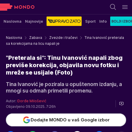
Naslovna
Najnovije
Sport
Info
Naslovna
Zabava
Zvezde i tračevi
Tina Ivanović preterala
sa korekcijama na licu napali je
"Preterala si": Tinu Ivanović napali zbog
previše korekcija, objavila novu fotku i
mreže se usijale (Foto)
Tina Ivanović je pozirala u opuštenom izdanju, a
mnogi su odmah primetili promenu.
Autor:
Đorđe Milošević
Objavljeno 09.10.2025. 7:26h
Dodajte MONDO u vaš Google izbor