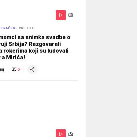
 TRAČEVI
PRE 10 H
 momci sa snimka svadbe o
uji Srbija? Razgovarali
 rokerima koji su ludovali
ra Mirića!
uj
5