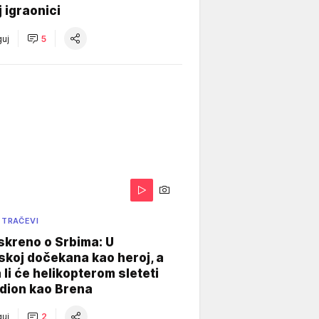
j igraonici
uj
5
 TRAČEVI
skreno o Srbima: U
koj dočekana kao heroj, a
 li će helikopterom sleteti
dion kao Brena
uj
2