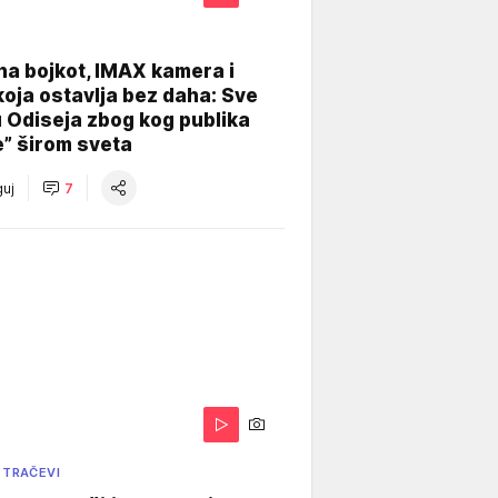
na bojkot, IMAX kamera i
koja ostavlja bez daha: Sve
u Odiseja zbog kog publika
e” širom sveta
uj
7
 TRAČEVI