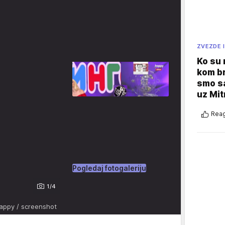
ZVEZDE I
Ko su
kom br
smo sa
uz Mit
Reag
Pogledaj fotogaleriju
1/4
appy / screenshot