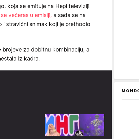
o, koja se emituje na Hepi televiziji
se večeras u emisiji,
a sada se na
i stravični snimak koji je prethodio
 brojeve za dobitnu kombinaciju, a
estala iz kadra.
MOND