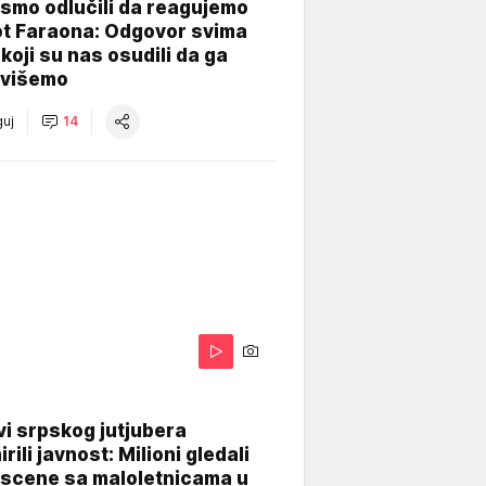
smo odlučili da reagujemo
ot Faraona: Odgovor svima
koji su nas osudili da ga
višemo
uj
14
i srpskog jutjubera
rili javnost: Milioni gledali
 scene sa maloletnicama u