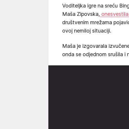
Voditeljka igre na sreću Bing
Maša Zipovska,
onesvestila 
društvenim mrežama pojavio 
ovoj nemiloj situaciji.
Maša je izgovarala izvučene
onda se odjednom srušila i n