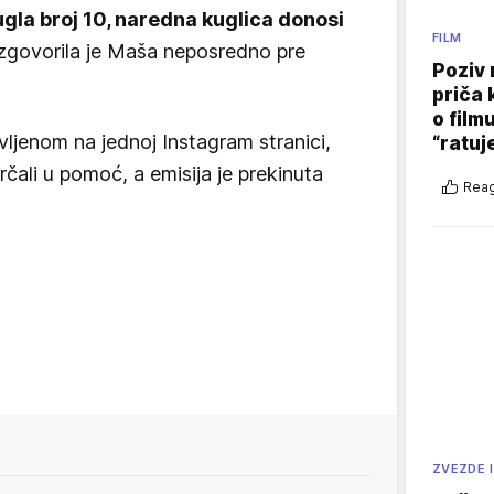
kugla broj 10, naredna kuglica donosi
FILM
 izgovorila je Maša neposredno pre
Poziv 
priča 
o film
vljenom na jednoj Instagram stranici,
“ratuj
čali u pomoć, a emisija je prekinuta
Reag
ZVEZDE I