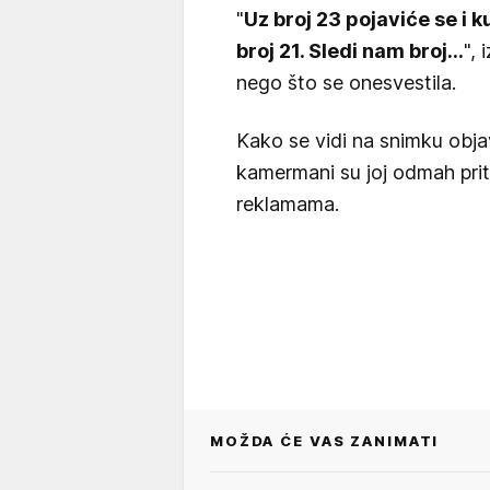
"
Uz broj 23 pojaviće se i 
broj 21. Sledi nam broj...
",
nego što se onesvestila.
Kako se vidi na snimku obja
kamermani su joj odmah pritr
reklamama.
MOŽDA ĆE VAS ZANIMATI