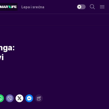
Lepa i srećna
inga:
i