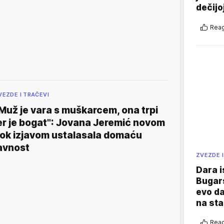
dečijo
Reag
VEZDE I TRAČEVI
Muž je vara s muškarcem, ona trpi
er je bogat": Jovana Jeremić novom
ok izjavom ustalasala domaću
avnost
ZVEZDE I
Dara i
Bugars
evo da
na sta
Reag