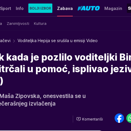
Sport
Info
Zabava
Magazin
a
Zanimljivosti
Kultura
račevi
Voditeljka Hepija se srušila u emisiji Video
 kada je pozlilo voditeljki B
rčali u pomoć, isplivao jeziv
)
e Maša Zipovska, onesvestila se u
čerašnjeg izvlačenja
Komentariši