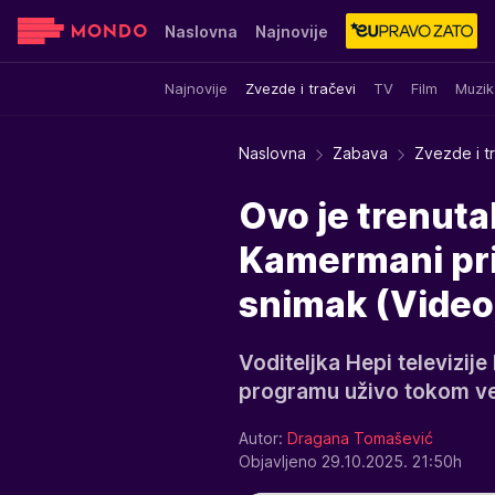
Naslovna
Najnovije
Najnovije
Zvezde i tračevi
TV
Film
Muzik
Sensa
Stvar ukusa
Yumama
Naslovna
Zabava
Zvezde i t
Ovo je trenutak
Kamermani prit
snimak (Video
Voditeljka Hepi televizij
programu uživo tokom ve
Autor:
Dragana Tomašević
Objavljeno 29.10.2025. 21:50h