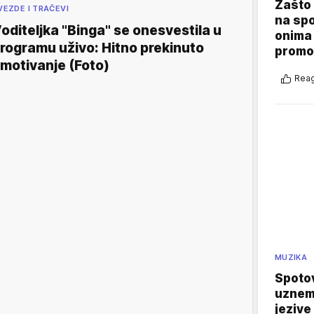
Zašto 
VEZDE I TRAČEVI
na sp
oditeljka "Binga" se onesvestila u
onima 
rogramu uživo: Hitno prekinuto
promo
motivanje (Foto)
Reag
MUZIKA
Spotov
uznemi
jezive