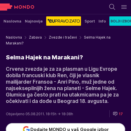
Naslovna
Najnovije
Sport
Info
Naslovna
Zabava
Zvezde i tračevi
Selma Hajek na
Marakani?
Selma Hajek na Marakani?
Crvena zvezda je za za plasman u Ligu Evrope
dobila francuski klub Ren, čiji je vlasnik
mailijarder Fransoa - Anri Pino, muž jedne od
najseksepilnijih žena na planeti - Selme Hajek.
Glumica ga često prati na utakmicama pa je za
očekivati i da dođe u Beograd 18. avgusta.
Objavljeno 05.08.2011. 18:15h
→ 18:38h
17
Dodajte MONDO u vaš Google izbor