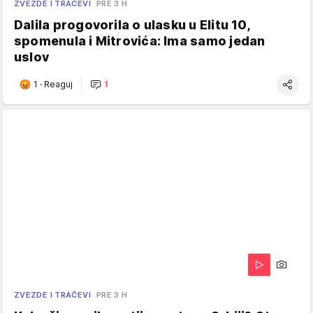
ZVEZDE I TRAČEVI
PRE 3 H
Dalila progovorila o ulasku u Elitu 10,
spomenula i Mitrovića: Ima samo jedan
uslov
1
·
Reaguj
1
ZVEZDE I TRAČEVI
PRE 3 H