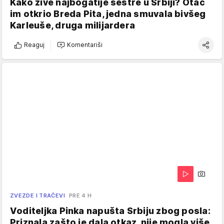
Kako žive najbogatije sestre u Srbiji? Otac
im otkrio Breda Pita, jedna smuvala bivšeg
Karleuše, druga milijardera
Reaguj
Komentariši
ZVEZDE I TRAČEVI
PRE 4 H
Voditeljka Pinka napušta Srbiju zbog posla:
Priznala zašto je dala otkaz, nije mogla više