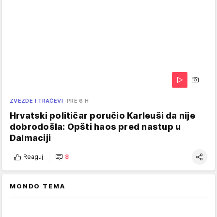
ZVEZDE I TRAČEVI
PRE 6 H
Hrvatski političar poručio Karleuši da nije
dobrodošla: Opšti haos pred nastup u
Dalmaciji
Reaguj
8
MONDO TEMA