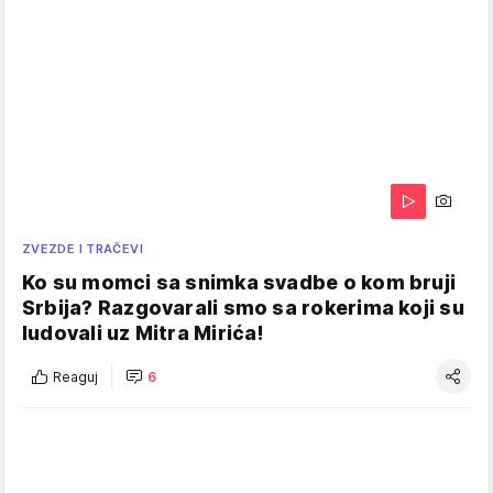
ZVEZDE I TRAČEVI
Ko su momci sa snimka svadbe o kom bruji
Srbija? Razgovarali smo sa rokerima koji su
ludovali uz Mitra Mirića!
Reaguj
6