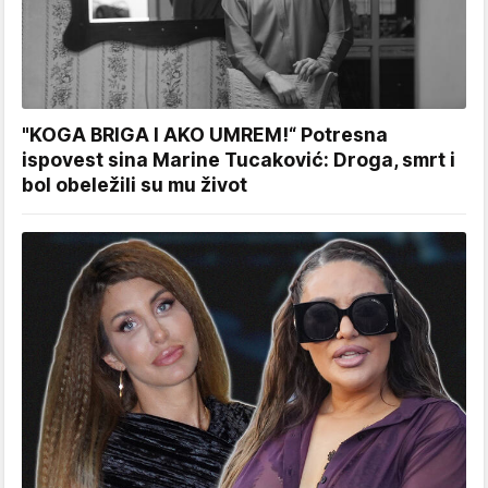
"KOGA BRIGA I AKO UMREM!“ Potresna
ispovest sina Marine Tucaković: Droga, smrt i
bol obeležili su mu život