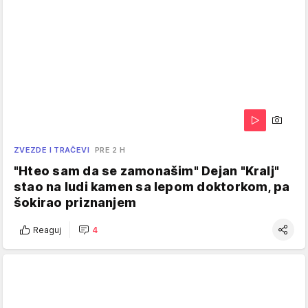
ZVEZDE I TRAČEVI
PRE 2 H
"Hteo sam da se zamonašim" Dejan "Kralj"
stao na ludi kamen sa lepom doktorkom, pa
šokirao priznanjem
Reaguj
4