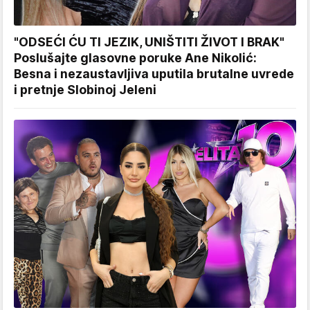
"ODSEĆI ĆU TI JEZIK, UNIŠTITI ŽIVOT I BRAK"
Poslušajte glasovne poruke Ane Nikolić:
Besna i nezaustavljiva uputila brutalne uvrede
i pretnje Slobinoj Jeleni