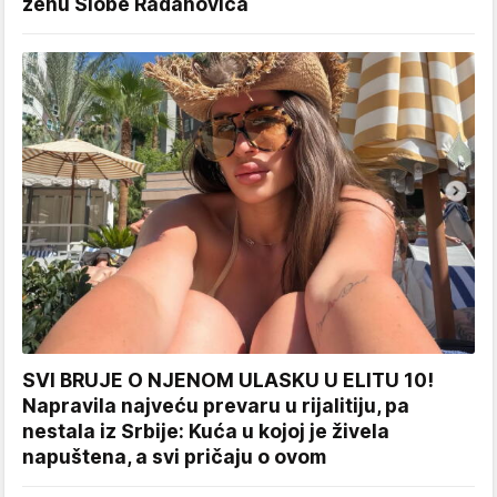
ženu Slobe Radanovića
SVI BRUJE O NJENOM ULASKU U ELITU 10!
Napravila najveću prevaru u rijalitiju, pa
nestala iz Srbije: Kuća u kojoj je živela
napuštena, a svi pričaju o ovom