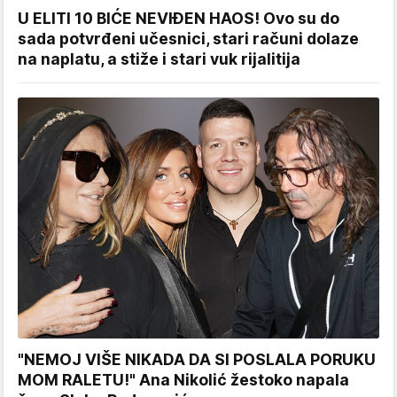
U ELITI 10 BIĆE NEVIĐEN HAOS! Ovo su do
sada potvrđeni učesnici, stari računi dolaze
na naplatu, a stiže i stari vuk rijalitija
"NEMOJ VIŠE NIKADA DA SI POSLALA PORUKU
MOM RALETU!" Ana Nikolić žestoko napala