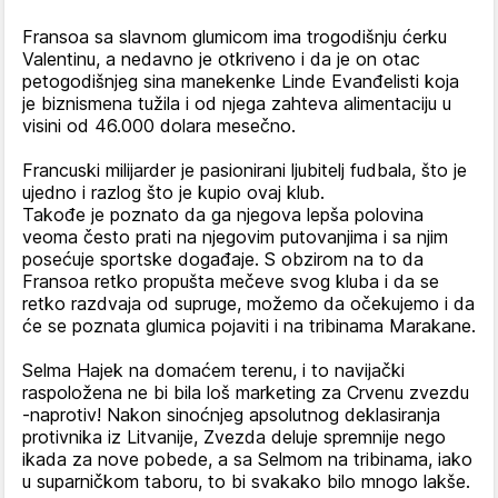
Fransoa sa slavnom glumicom ima trogodišnju ćerku
Valentinu, a nedavno je otkriveno i da je on otac
petogodišnjeg sina manekenke Linde Evanđelisti koja
je biznismena tužila i od njega zahteva alimentaciju u
visini od 46.000 dolara mesečno.
Francuski milijarder je pasionirani ljubitelj fudbala, što je
ujedno i razlog što je kupio ovaj klub.
Takođe je poznato da ga njegova lepša polovina
veoma često prati na njegovim putovanjima i sa njim
posećuje sportske događaje. S obzirom na to da
Fransoa retko propušta mečeve svog kluba i da se
retko razdvaja od supruge, možemo da očekujemo i da
će se poznata glumica pojaviti i na tribinama Marakane.
Selma Hajek na domaćem terenu, i to navijački
raspoložena ne bi bila loš marketing za Crvenu zvezdu
-naprotiv! Nakon sinoćnjeg apsolutnog deklasiranja
protivnika iz Litvanije, Zvezda deluje spremnije nego
ikada za nove pobede, a sa Selmom na tribinama, iako
u suparničkom taboru, to bi svakako bilo mnogo lakše.