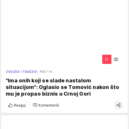
ZVEZDE I TRAČEVI
PRE 1 H
"Ima onih koji se slade nastalom
situacijom": Oglasio se Tomović nakon što
mu je propao biznis u Crnoj Gori
Reaguj
Komentariši