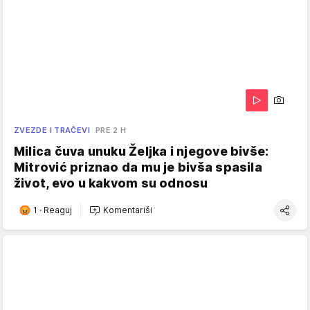
ZVEZDE I TRAČEVI
PRE 2 H
Milica čuva unuku Željka i njegove bivše:
Mitrović priznao da mu je bivša spasila
život, evo u kakvom su odnosu
1
·
Reaguj
Komentariši