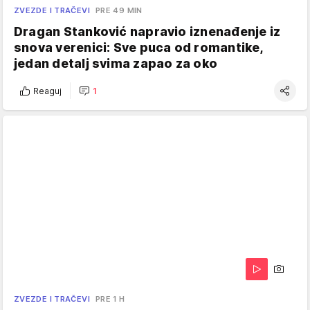
ZVEZDE I TRAČEVI
PRE 49 MIN
Dragan Stanković napravio iznenađenje iz
snova verenici: Sve puca od romantike,
jedan detalj svima zapao za oko
Reaguj
1
ZVEZDE I TRAČEVI
PRE 1 H