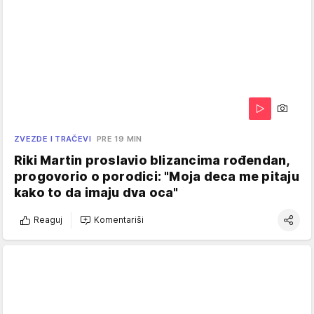
ZVEZDE I TRAČEVI
PRE 19 MIN
Riki Martin proslavio blizancima rođendan,
progovorio o porodici: "Moja deca me pitaju
kako to da imaju dva oca"
Reaguj
Komentariši